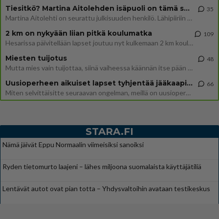
Tiesitkö? Martina Aitolehden isäpuoli on tämä suosittu laulaja
35
Martina Aitolehti on seurattu julkisuuden henkilö. Lähipiiriin mahtuu muitakin tunnettuja henkilöitä. Tiesitkö, että Ma
2 km on nykyään liian pitkä koulumatka
109
Hesarissa päivitellään lapset joutuu nyt kulkemaan 2 km kouluun jösses. Ruostefillarilla tuo matka menee vaikka miten äk
Miesten tuijotus
48
Mutta mies vain tuijottaa, siinä vaiheessa käännän itse pään pois. Mikä juttu? Yleensä jos joku tuijottaa tai katsoo, hä
Uusioperheen aikuiset lapset tyhjentää jääkaapin käydessään
66
Miten selvittäisitte seuraavan ongelman, meillä on uusioperhe, minulla teini-ikäiset lapset ja puolisolla aikuiset, jotk
STARA.FI
Nämä jäivät Eppu Normaalin viimeisiksi sanoiksi
Ryden tietomurto laajeni – lähes miljoona suomalaista käyttäjätiliä
Lentävät autot ovat pian totta – Yhdysvaltoihin avataan testikeskus