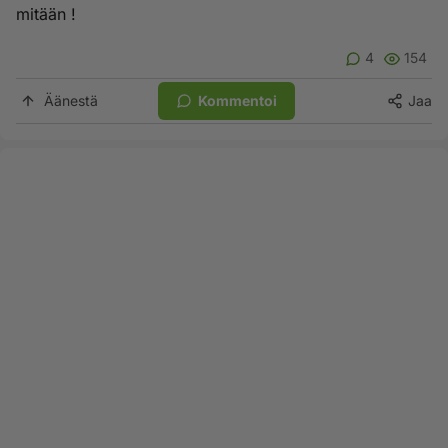
mitään !
4
154
Äänestä
Kommentoi
Jaa