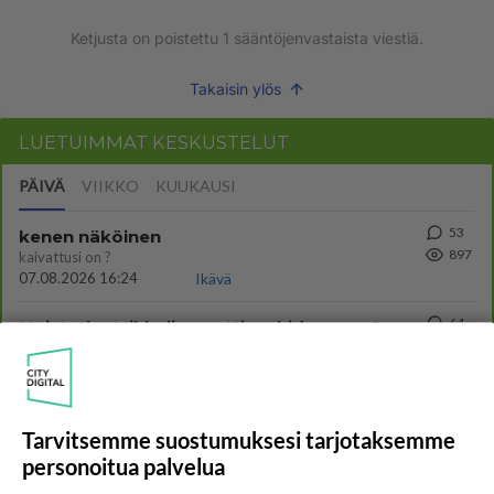
Ketjusta on poistettu
1
sääntöjenvastaista viestiä.
Takaisin ylös
LUETUIMMAT KESKUSTELUT
PÄIVÄ
VIIKKO
KUUKAUSI
53
kenen näköinen
897
kaivattusi on ?
07.08.2026 16:24
Ikävä
64
Muistatko Mikkelin panttivankidraaman?
647
Uusi draamasarja järkyttävästä tapauksesta on tulossa. Tositapahtumiin perustuva sarja ammentaa vuoden 1986 Mikkelin pan
07.08.2026 07:39
Maailman menoa
55
Mitä haluaisit kysyä tänään
640
Tarvitsemme suostumuksesi tarjotaksemme
Kaivatultasi? Anna jokin tunniste itsestäni tai hänestä.
07.08.2026 13:15
Ikävä
personoitua palvelua