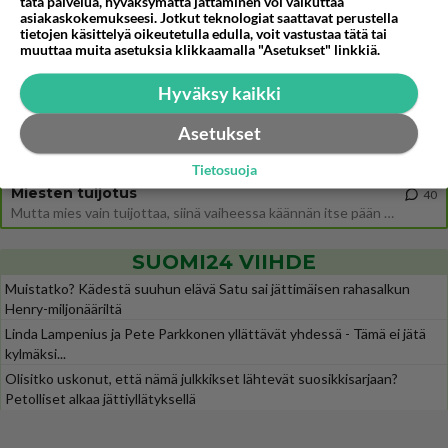
tätä palvelua, hyväksymättä jättäminen voi vaikuttaa
Siinäpä se kysymys on otsikossa. Mitäpä siis tuot/toisit pöytään parisuhteessa? Oletko mies vai nainen? Koetko sen mitä
asiakaskokemukseesi. Jotkut teknologiat saattavat perustella
tietojen käsittelyä oikeutetulla edulla, voit vastustaa tätä tai
Martinan bisneksillä ei mene hyvin
202
muuttaa muita asetuksia klikkaamalla "Asetukset" linkkiä.
https://www.iltalehti.fi/viihdeuutiset/a/c46da6ab-340f-4790-aaa7-0865eed2336 Yrityksen konkurssihakemus on tullut kärä
Tiesitkö? Martina Aitolehden isäpuoli on tämä suosittu laulaja
Hyväksy kaikki
28
Martina Aitolehti on seurattu julkisuuden henkilö. Lähipiiriin mahtuu muitakin tunnettuja henkilöitä. Tiesitkö, että Ma
Asetukset
2 km on nykyään liian pitkä koulumatka
67
Hesarissa päivitellään lapset joutuu nyt kulkemaan 2 km kouluun jösses. Ruostefillarilla tuo matka menee vaikka miten äk
Tietosuoja
Miesten tuijotus
40
Mutta mies vain tuijottaa, siinä vaiheessa käännän itse pään pois. Mikä juttu? Yleensä jos joku tuijottaa tai katsoo, hä
SUOMI24 VIIHDE
Muistatko? Kädestä suuhun elävä Satu sai jättimäisen rahasalkun
Henry-miljonääriltä
Linda Lampenius ja Pete Parkkonen yllättävät yhdessä - Tämä ei jätä
kylmäksi...
Olisitko uskonut, että nämä julkkikset lähtevät suosikkisarjaan?
Petolliset alkaa jättiyllätyksellä