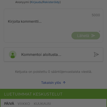
Anonyymi (
Kirjaudu
/
Rekisteröidy
)
5000
Lähetä
Kommentoi aloitusta...
Ketjusta on poistettu
0
sääntöjenvastaista viestiä.
Takaisin ylös
LUETUIMMAT KESKUSTELUT
PÄIVÄ
VIIKKO
KUUKAUSI