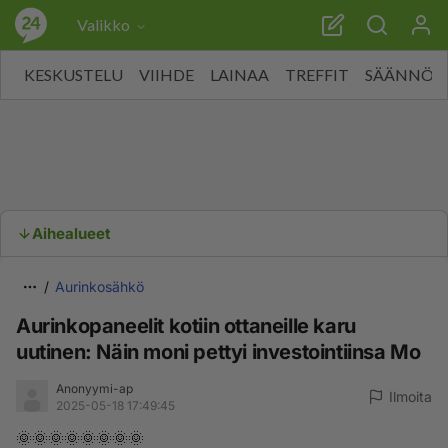
Valikko
KESKUSTELU
VIIHDE
LAINAA
TREFFIT
SÄÄNNÖT
Aihealueet
Aurinkosähkö
Aurinkopaneelit kotiin ottaneille karu
uutinen: Näin moni pettyi investointiinsa Mo
Anonyymi-ap
Ilmoita
2025-05-18 17:49:45
🌞🌞🌞🌞🌞🌞🌞🌞