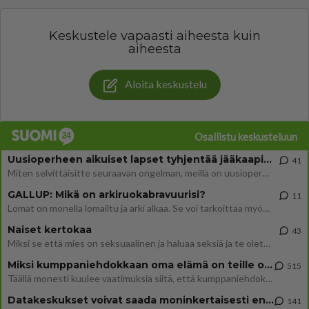
Keskustele vapaasti aiheesta kuin
aiheesta
Aloita keskustelu
Osallistu keskusteluun
Uusioperheen aikuiset lapset tyhjentää jääkaapin käydessään
41
Miten selvittäisitte seuraavan ongelman, meillä on uusioperhe, minulla teini-ikäiset lapset ja puolisolla aikuiset, jotk
GALLUP: Mikä on arkiruokabravuurisi?
11
Lomat on monella lomailtu ja arki alkaa. Se voi tarkoittaa myös sitä, että grillailut on grillattu ja palataan arjen ruo
Naiset kertokaa
43
Miksi se että mies on seksuaalinen ja haluaa seksiä ja te olette hänen mielestänne haluttava on vastenmielistä? Mikä sii
Miksi kumppaniehdokkaan oma elämä on teille ongelma?
515
Täällä monesti kuulee vaatimuksia siitä, että kumppaniehdokkaalla ei saisi olla lemmikkejä, lapsia, kavereita, eksiä, su
Datakeskukset voivat saada moninkertaisesti enemmän palautuksia kuin mitä ne maksavat veroja
141