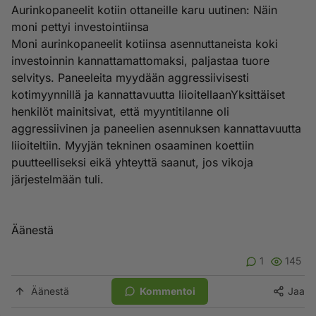
Aurinkopaneelit kotiin ottaneille karu uutinen: Näin
moni pettyi investointiinsa
Moni aurinkopaneelit kotiinsa asennuttaneista koki
investoinnin kannattamattomaksi, paljastaa tuore
selvitys. Paneeleita myydään aggressiivisesti
kotimyynnillä ja kannattavuutta liioitellaanYksittäiset
henkilöt mainitsivat, että myyntitilanne oli
aggressiivinen ja paneelien asennuksen kannattavuutta
liioiteltiin. Myyjän tekninen osaaminen koettiin
puutteelliseksi eikä yhteyttä saanut, jos vikoja
järjestelmään tuli.
Äänestä
1
145
Äänestä
Kommentoi
Jaa