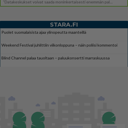
”Datakeskukset voivat saada moninkertaisesti enemmän palautuksia kuin mitä ne maksavat veroja”, sanoo professori Jussi K
STARA.FI
Puolet suomalaisista ajaa ylinopeutta maanteillä
Weekend Festival juhlittiin viikonloppuna – näin poliisi kommentoi
Blind Channel palaa tauoltaan – paluukonsertti marraskuussa