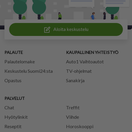
Aloita keskustelu
PALAUTE
KAUPALLINEN YHTEISTYÖ
Palautelomake
Auto1 Vaihtoautot
Keskustelu Suomi24:sta
TV-ohjelmat
Opastus
Sanakirja
PALVELUT
Chat
Treffit
Hyötylinkit
Viihde
Reseptit
Horoskooppi