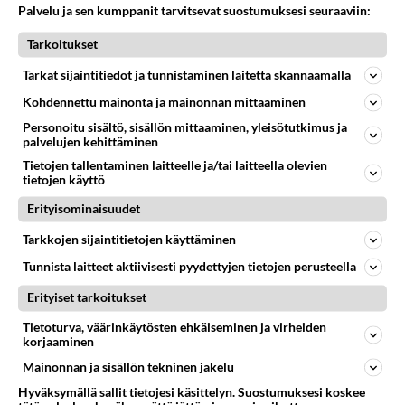
745
Palvelu ja sen kumppanit tarvitsevat suostumuksesi seuraaviin:
Martina Aitolehti on seurattu julkisuuden henkilö. Lähipiiriin mahtuu muitakin tunnettuja henkilöitä. Tiesitkö, että Ma
05.08.2026 07:23
Kotimaiset julkkisjuorut
Tarkoitukset
56
Mitä uskot hänen ajattelevan sinusta?
Tarkat sijaintitiedot ja tunnistaminen laitetta skannaamalla
691
😇
Kohdennettu mainonta ja mainonnan mittaaminen
04.08.2026 18:30
Ikävä
Personoitu sisältö, sisällön mittaaminen, yleisötutkimus ja
66
Miia Heikkinen avautui !
palvelujen kehittäminen
679
Olipa hyvä kirjoitus, kiitos. Ongelmat mitkä nostat esille on todellisia ja tämä ylimielisyys totta ja se näkyy kaikessa
Tietojen tallentaminen laitteelle ja/tai laitteella olevien
04.08.2026 04:27
Judo
tietojen käyttö
Erityisominaisuudet
58
Mitä töitä kaivattusi on tehnyt?
660
😅
Tarkkojen sijaintitietojen käyttäminen
05.08.2026 13:25
Ikävä
Tunnista laitteet aktiivisesti pyydettyjen tietojen perusteella
60
Voiko meidän välit
Erityiset tarkoitukset
659
Koskaan parantua tästä?
05.08.2026 05:34
Ikävä
Tietoturva, väärinkäytösten ehkäiseminen ja virheiden
korjaaminen
Osallistu keskusteluun
Mainonnan ja sisällön tekninen jakelu
Hyväksymällä sallit tietojesi käsittelyn. Suostumuksesi koskee
Mitä tuot pöytään parisuhteessa?
353