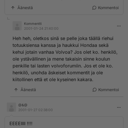
Äänestä
Kommentoi
Kommentti
2001-01-24 21:40:00
Heh heh, oletkos sinä se pelle joka täällä riehui
totuuksiensa kanssa ja haukkui Hondaa sekä
kehui jotain vanhaa Volvoa? Jos olet ko. henkilö,
ole ystävällinen ja mene takaisin sinne koulun
penkille tai lasten volvoforumiin. Jos et ole ko.
henkilö, unohda äskeiset kommentit ja ole
kiitollinen että et ole kyseinen kakara.
Äänestä
Kommentoi
@&@
2001-01-27 02:38:00
EEEEIIII !!!!