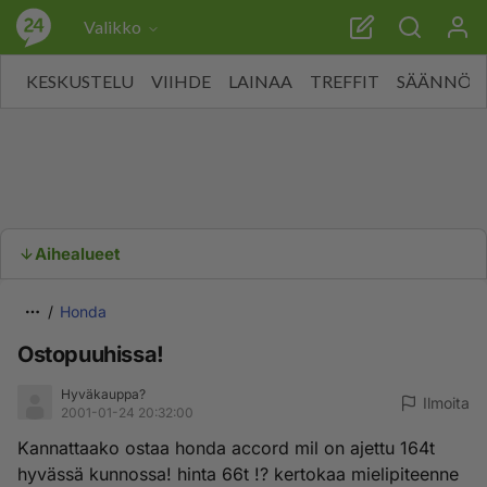
Valikko
KESKUSTELU
VIIHDE
LAINAA
TREFFIT
SÄÄNNÖT
Aihealueet
Honda
Ostopuuhissa!
Hyväkauppa?
Ilmoita
2001-01-24 20:32:00
Kannattaako ostaa honda accord mil on ajettu 164t
hyvässä kunnossa! hinta 66t !? kertokaa mielipiteenne