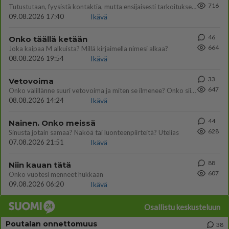
716
Tutustutaan, fyysistä kontaktia, mutta ensijaisesti tarkoituksena ei ole aloittaa mitään virallista tai rikkoa mitään? E
09.08.2026 17:40
Ikävä
46
Onko täällä ketään
664
Joka kaipaa M alkuista? Millä kirjaimella nimesi alkaa?
08.08.2026 19:54
Ikävä
33
Vetovoima
647
Onko välillänne suuri vetovoima ja miten se ilmenee? Onko siitä haittaa?
08.08.2026 14:24
Ikävä
44
Nainen. Onko meissä
628
Sinusta jotain samaa? Näköä tai luonteenpiirteitä? Utelias
07.08.2026 21:51
Ikävä
88
Niin kauan tätä
607
Onko vuotesi menneet hukkaan
09.08.2026 06:20
Ikävä
Osallistu keskusteluun
Poutalan onnettomuus
38