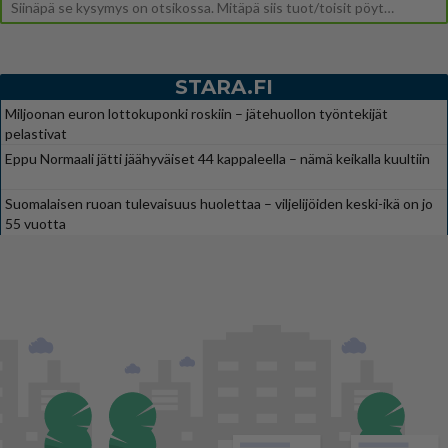
Siinäpä se kysymys on otsikossa. Mitäpä siis tuot/toisit pöytään parisuhteessa? Oletko mies vai nainen? Koetko sen mitä
STARA.FI
Miljoonan euron lottokuponki roskiin – jätehuollon työntekijät
pelastivat
Eppu Normaali jätti jäähyväiset 44 kappaleella – nämä keikalla kuultiin
Suomalaisen ruoan tulevaisuus huolettaa – viljelijöiden keski-ikä on jo
55 vuotta