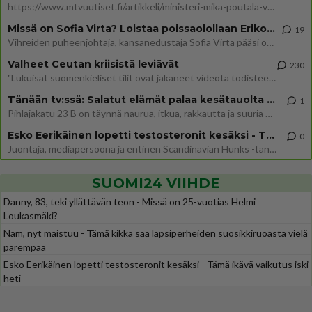
https://www.mtvuutiset.fi/artikkeli/ministeri-mika-poutala-vakavassa-onnettomuudessa/9375980 Kumma kun jutussa ei manit
Missä on Sofia Virta? Loistaa poissaolollaan Erikoisjoukot uudelta kaudelta
19
Vihreiden puheenjohtaja, kansanedustaja Sofia Virta pääsi otsikoihin, kun tieto hänen osallistumisestaan Erikoisjoukot-k
Valheet Ceutan kriisistä leviävät
230
"Lukuisat suomenkieliset tilit ovat jakaneet videota todisteena siitä, että siirtolaisjoukot aiheuttavat edelleen Ceutas
Tänään tv:ssä: Salatut elämät palaa kesätauolta - Tässä hieman juonipaljastuksia
1
Pihlajakatu 23 B on täynnä naurua, itkua, rakkautta ja suuria salaisuuksia. Suomalaisten yksi pitkäikäisimmistä draamas
Esko Eerikäinen lopetti testosteronit kesäksi - Tämä ikävä vaikutus iski heti
0
Juontaja, mediapersoona ja entinen Scandinavian Hunks -tanssija Esko Eerikäinen on tunnettu avoimuudestaan. Nyt Eerikäi
SUOMI24 VIIHDE
Danny, 83, teki yllättävän teon - Missä on 25-vuotias Helmi
Loukasmäki?
Nam, nyt maistuu - Tämä kikka saa lapsiperheiden suosikkiruoasta vielä
parempaa
Esko Eerikäinen lopetti testosteronit kesäksi - Tämä ikävä vaikutus iski
heti