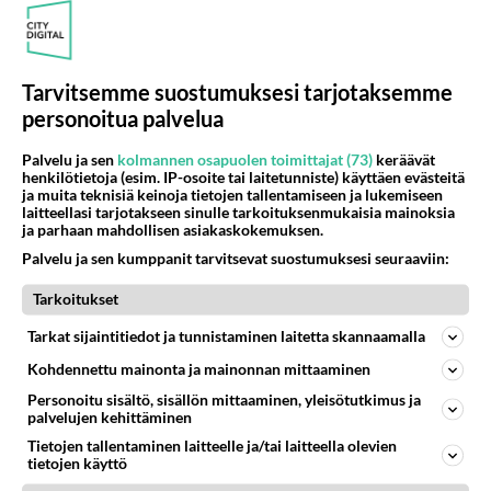
remminmuistaa vaihtaa. tosi kestävä menopeli.
ainut mitä on pitänyt vaihtaa on alapallonivelet ja
oikeenpuoleinen vetonivel, koka sekin oli oma
moka kun ei hokannut että suojakumi oli rikki.
Tarvitsemme suostumuksesi tarjotaksemme
suojakumit vetoniveliin kannattaa vaihtaa 200 tkm
personoitua palvelua
paikkeilla.
Palvelu ja sen
kolmannen osapuolen toimittajat (73)
keräävät
Äänestä
Kommentoi
henkilötietoja (esim. IP-osoite tai laitetunniste) käyttäen evästeitä
ja muita teknisiä keinoja tietojen tallentamiseen ja lukemiseen
laitteellasi tarjotakseen sinulle tarkoituksenmukaisia mainoksia
ja parhaan mahdollisen asiakaskokemuksen.
Kommentoi aloitusta...
Palvelu ja sen kumppanit tarvitsevat suostumuksesi seuraaviin:
Tarkoitukset
Ketjusta on poistettu
0
sääntöjenvastaista viestiä.
Tarkat sijaintitiedot ja tunnistaminen laitetta skannaamalla
Kohdennettu mainonta ja mainonnan mittaaminen
Takaisin ylös
Personoitu sisältö, sisällön mittaaminen, yleisötutkimus ja
palvelujen kehittäminen
LUETUIMMAT KESKUSTELUT
Tietojen tallentaminen laitteelle ja/tai laitteella olevien
tietojen käyttö
PÄIVÄ
VIIKKO
KUUKAUSI