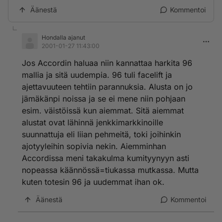
Äänestä
Kommentoi
Hondalla ajanut
2001-01-27 11:43:00
Jos Accordin haluaa niin kannattaa harkita 96
mallia ja sitä uudempia. 96 tuli facelift ja
ajettavuuteen tehtiin parannuksia. Alusta on jo
jämäkänpi noissa ja se ei mene niin pohjaan
esim. väistöissä kun aiemmat. Sitä aiemmat
alustat ovat lähinnä jenkkimarkkinoille
suunnattuja eli liian pehmeitä, toki joihinkin
ajotyyleihin sopivia nekin. Aiemminhan
Accordissa meni takakulma kumityynyyn asti
nopeassa käännössä=tiukassa mutkassa. Mutta
kuten totesin 96 ja uudemmat ihan ok.
Äänestä
Kommentoi