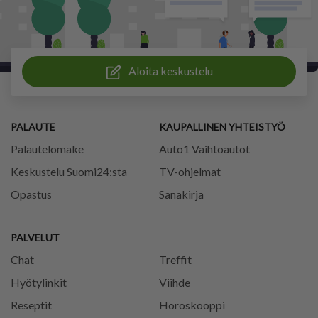
Aloita keskustelu
PALAUTE
KAUPALLINEN YHTEISTYÖ
Palautelomake
Auto1 Vaihtoautot
Keskustelu Suomi24:sta
TV-ohjelmat
Opastus
Sanakirja
PALVELUT
Chat
Treffit
Hyötylinkit
Viihde
Reseptit
Horoskooppi