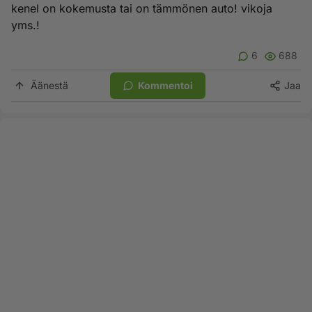
kenel on kokemusta tai on tämmönen auto! vikoja
yms.!
6
688
Äänestä
Kommentoi
Jaa