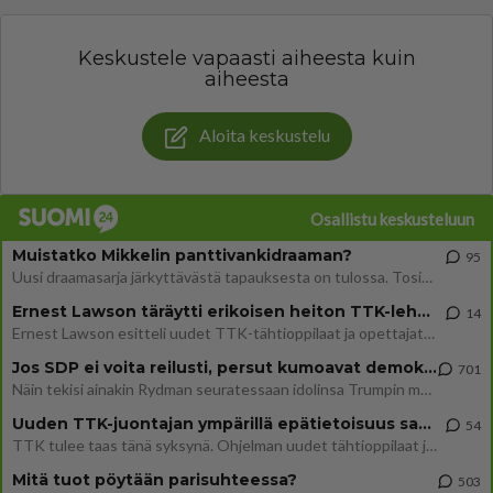
Keskustele vapaasti aiheesta kuin
aiheesta
Aloita keskustelu
Osallistu keskusteluun
Muistatko Mikkelin panttivankidraaman?
95
Uusi draamasarja järkyttävästä tapauksesta on tulossa. Tositapahtumiin perustuva sarja ammentaa vuoden 1986 Mikkelin pan
Ernest Lawson täräytti erikoisen heiton TTK-lehdistötilaisuudessa: " Onko tässä tarkoituksena...?"
14
Ernest Lawson esitteli uudet TTK-tähtioppilaat ja opettajat torstaina 6.8. lehdistölle. Tulevalla kaudella on yksi hausk
Jos SDP ei voita reilusti, persut kumoavat demokratian Suomesta
701
Näin tekisi ainakin Rydman seuratessaan idolinsa Trumpin mallia https://www.is.fi/politiikka/art-2000012187244.html
Uuden TTK-juontajan ympärillä epätietoisuus sakenee - Nyt MTV hämmentää soppaa
54
TTK tulee taas tänä syksynä. Ohjelman uudet tähtioppilaat julkistetaan torstaina 6. elokuuta klo 14 alkavassa lehdistö
Mitä tuot pöytään parisuhteessa?
503