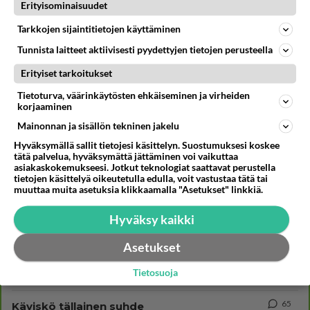
Erityisominaisuudet
705
Poliisi yritti murhata mopopojan
Tarkkojen sijaintitietojen käyttäminen
2430
Nyt menee kissalan poikien touhu liian pitkälle! https://www.is.fi/kotimaa/art-2000012193221.html Karu video mopomiiti
08.08.2026 21:05
Maailman menoa
Tunnista laitteet aktiivisesti pyydettyjen tietojen perusteella
Erityiset tarkoitukset
449
Mopomiitti!
1389
Menikös öoliisilta yli tuo mppedinkans kisaaminen tais olla melkoinen riski vahigoittaa tarpeettomasti jopa kuolla tuoss
Tietoturva, väärinkäytösten ehkäiseminen ja virheiden
08.08.2026 18:32
Tuusula
korjaaminen
Mainonnan ja sisällön tekninen jakelu
82
Ei se nainen edes oo
Hyväksymällä sallit tietojesi käsittelyn. Suostumuksesi koskee
1179
mitenkään nätti 🤣🤣🤣🤣🤣
tätä palvelua, hyväksymättä jättäminen voi vaikuttaa
08.08.2026 19:19
Ikävä
asiakaskokemukseesi. Jotkut teknologiat saattavat perustella
tietojen käsittelyä oikeutetulla edulla, voit vastustaa tätä tai
muuttaa muita asetuksia klikkaamalla "Asetukset" linkkiä.
249
Poliisi kiilasi mopoilijan
1079
Ylellä leviää video jossa poliisi pysäyttää rajusti kiilamalla mopo pojan. Toivottavasti poliisi ottaa tuosta mallia myö
Hyväksy kaikki
08.08.2026 19:55
Kiuruvesi
Asetukset
54
Aina vaan mietin sua
772
Miksen saa sinua mielestäni pois
Tietosuoja
08.08.2026 17:08
Ikävä
65
Käviskö tällainen suhde