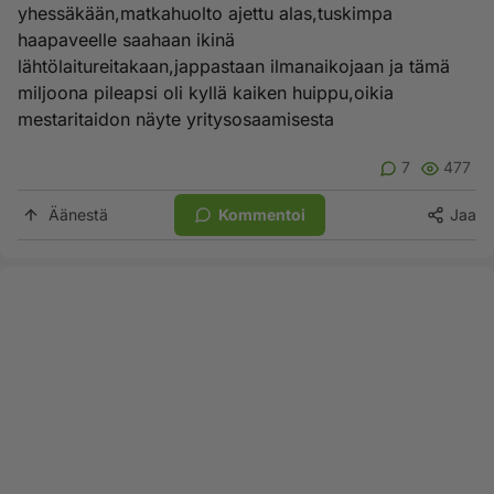
yhessäkään,matkahuolto ajettu alas,tuskimpa
haapaveelle saahaan ikinä
lähtölaitureitakaan,jappastaan ilmanaikojaan ja tämä
miljoona pileapsi oli kyllä kaiken huippu,oikia
mestaritaidon näyte yritysosaamisesta
7
477
Äänestä
Kommentoi
Jaa