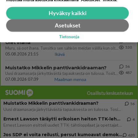
06.08.2026 07:42
Ikävä
Hyväksy kaikki
170
Vihervasemmistofeministinaisasianaiset
546
Tulevat tänne palstalle haukkumaan miehiä ja naljailemaan miehelle, kehuvat olevansa heitä parempia. Itse asuvat MIEHE
Asetukset
06.08.2026 12:01
Sinkut
Tietosuoja
37
Olet ihana
530
Muru, sä oot ihana. Tunsitko sen sähkön meidän välillä kun oltiin ihan låhekkäin? 👩‍❤️‍👩❤️😼😘
05.08.2026 21:15
Ikävä
56
Muistatko Mikkelin panttivankidraaman?
487
Uusi draamasarja järkyttävästä tapauksesta on tulossa. Tositapahtumiin perustuva sarja ammentaa vuoden 1986 Mikkelin pan
07.08.2026 07:39
Maailman menoa
Osallistu keskusteluun
Muistatko Mikkelin panttivankidraaman?
56
Uusi draamasarja järkyttävästä tapauksesta on tulossa. Tositapahtumiin perustuva sarja ammentaa vuoden 1986 Mikkelin pan
Ernest Lawson täräytti erikoisen heiton TTK-lehdistötilaisuudessa: " Onko tässä tarkoituksena...?"
4
Ernest Lawson esitteli uudet TTK-tähtioppilaat ja opettajat torstaina 6.8. lehdistölle. Tulevalla kaudella on yksi hausk
Jos SDP ei voita reilusti, persut kumoavat demokratian Suomesta
620