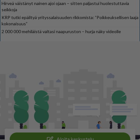
Hirveä väistänyt nainen ajoi ojaan – sitten paljastui huolestuttavia
seikkoja
KRP tutki epäiltyä yrityssalaisuuden rikkomista: ”Poikkeuksellisen laaja
kokonaisuus”
2 000 000 mehiläistä valtasi naapuruston – hurja näky videolle
Aloita keskustelu