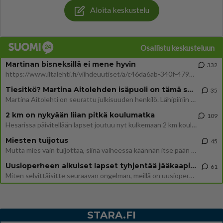
Aloita keskustelu
Osallistu keskusteluun
Martinan bisneksillä ei mene hyvin
332
https://www.iltalehti.fi/viihdeuutiset/a/c46da6ab-340f-4790-aaa7-0865eed2336 Yrityksen konkurssihakemus on tullut kärä
Tiesitkö? Martina Aitolehden isäpuoli on tämä suosittu laulaja
35
Martina Aitolehti on seurattu julkisuuden henkilö. Lähipiiriin mahtuu muitakin tunnettuja henkilöitä. Tiesitkö, että Ma
2 km on nykyään liian pitkä koulumatka
109
Hesarissa päivitellään lapset joutuu nyt kulkemaan 2 km kouluun jösses. Ruostefillarilla tuo matka menee vaikka miten äk
Miesten tuijotus
45
Mutta mies vain tuijottaa, siinä vaiheessa käännän itse pään pois. Mikä juttu? Yleensä jos joku tuijottaa tai katsoo, hä
Uusioperheen aikuiset lapset tyhjentää jääkaapin käydessään
61
Miten selvittäisitte seuraavan ongelman, meillä on uusioperhe, minulla teini-ikäiset lapset ja puolisolla aikuiset, jotk
STARA.FI