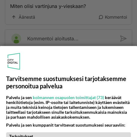
Miten olisi vartinjuna y-vieskaan?
Äänestä
Kommentoi
Kommentoi aloitusta...
Ketjusta on poistettu
1
sääntöjenvastaista viestiä.
Takaisin ylös
Tarvitsemme suostumuksesi tarjotaksemme
personoitua palvelua
LUETUIMMAT KESKUSTELUT
Palvelu ja sen
kolmannen osapuolen toimittajat (73)
keräävät
PÄIVÄ
VIIKKO
KUUKAUSI
henkilötietoja (esim. IP-osoite tai laitetunniste) käyttäen evästeitä
ja muita teknisiä keinoja tietojen tallentamiseen ja lukemiseen
laitteellasi tarjotakseen sinulle tarkoituksenmukaisia mainoksia
51
Anteeksi arkuuteni
ja parhaan mahdollisen asiakaskokemuksen.
971
Olen säälittävä, mitä tulee sinun kohtaamiseen. Tunnen vaan itseni todella epävarmaksi sun kanssa. Jos minun olisi pitän
Palvelu ja sen kumppanit tarvitsevat suostumuksesi seuraaviin:
06.08.2026 16:54
Ikävä
Tarkoitukset