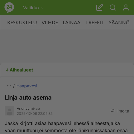
Valikko
KESKUSTELU
VIIHDE
LAINAA
TREFFIT
SÄÄNNÖT
Aihealueet
Haapavesi
Linja auto asema
Anonyymi-ap
Ilmoita
2025-12-09 22:05:35
Jaska kirjotti asiaa haapavesi lehessä aiheesta,aika
vaan muuttunu,ei semmosta ole lähikunnissakaan enää