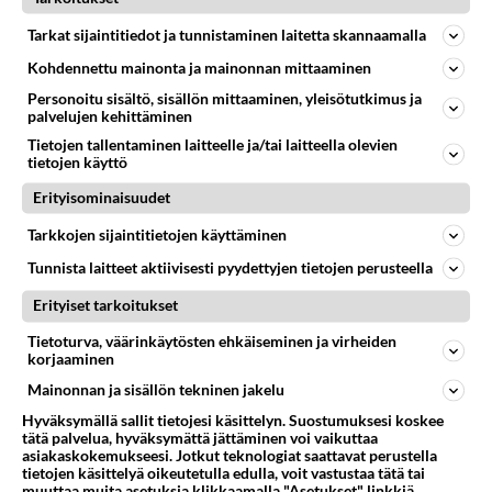
15
Kuka melkein täysi-ikäinen hukkui?
858
Poliisin mukaan nuori oli lähes täysi-ikäinen. Ennen iltakuutta tulleen ilmoituksen mukaan ihminen oli joutunut mahdoll
Tarkat sijaintitiedot ja tunnistaminen laitetta skannaamalla
06.08.2026 20:09
Iisalmi
Kohdennettu mainonta ja mainonnan mittaaminen
Personoitu sisältö, sisällön mittaaminen, yleisötutkimus ja
501
Perussuomalaisten kannatus nousi rytinällä Ylen tänään julkaisemassa tuoreimmassa gallup-kyselyssä.
palvelujen kehittäminen
788
https://yle.fi/a/74-20239449 Perussuomalaisilla hurja- ja ylivoimaisesti suurin nousu tässä uudessa Ylen gallupissa. Kyl
06.08.2026 03:24
Maailman menoa
Tietojen tallentaminen laitteelle ja/tai laitteella olevien
tietojen käyttö
46
kenen näköinen
Erityisominaisuudet
727
kaivattusi on ?
07.08.2026 16:24
Ikävä
Tarkkojen sijaintitietojen käyttäminen
Tunnista laitteet aktiivisesti pyydettyjen tietojen perusteella
42
Mikä on ollut
664
Söpöintä välillämme?
Erityiset tarkoitukset
06.08.2026 14:44
Ikävä
Tietoturva, väärinkäytösten ehkäiseminen ja virheiden
korjaaminen
37
Hyvännäköinen pakkaus
Mainonnan ja sisällön tekninen jakelu
609
Olet hyvännäköinen pakkaus nainen.
06.08.2026 13:03
Ikävä
Hyväksymällä sallit tietojesi käsittelyn. Suostumuksesi koskee
tätä palvelua, hyväksymättä jättäminen voi vaikuttaa
asiakaskokemukseesi. Jotkut teknologiat saattavat perustella
30
Tykkäätköhän vielä minusta?
tietojen käsittelyä oikeutetulla edulla, voit vastustaa tätä tai
596
Yhtä paljon, kuin minä sinusta? Haaveissa ollaan kahdestaan, rauhassa ja lähennytään fyysisesti ja tutustutaan syvemmin
muuttaa muita asetuksia klikkaamalla "Asetukset" linkkiä.