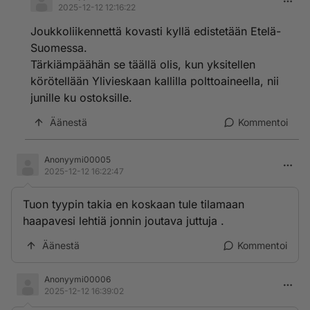
2025-12-12 12:16:22
Joukkoliikennettä kovasti kyllä edistetään Etelä-
Suomessa.
Tärkiämpäähän se täällä olis, kun yksitellen
körötellään Ylivieskaan kallilla polttoaineella, nii
junille ku ostoksille.
Äänestä
Kommentoi
Anonyymi00005
2025-12-12 16:22:47
Tuon tyypin takia en koskaan tule tilamaan
haapavesi lehtiä jonnin joutava juttuja .
Äänestä
Kommentoi
Anonyymi00006
2025-12-12 16:39:02