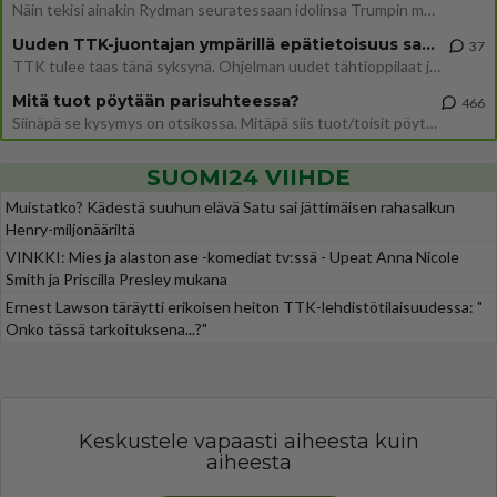
Näin tekisi ainakin Rydman seuratessaan idolinsa Trumpin mallia https://www.is.fi/politiikka/art-2000012187244.html
Uuden TTK-juontajan ympärillä epätietoisuus sakenee - Nyt MTV hämmentää soppaa
37
TTK tulee taas tänä syksynä. Ohjelman uudet tähtioppilaat julkistetaan torstaina 6. elokuuta klo 14 alkavassa lehdistö
Mitä tuot pöytään parisuhteessa?
466
Siinäpä se kysymys on otsikossa. Mitäpä siis tuot/toisit pöytään parisuhteessa? Oletko mies vai nainen? Koetko sen mitä
SUOMI24 VIIHDE
Muistatko? Kädestä suuhun elävä Satu sai jättimäisen rahasalkun
Henry-miljonääriltä
VINKKI: Mies ja alaston ase -komediat tv:ssä - Upeat Anna Nicole
Smith ja Priscilla Presley mukana
Ernest Lawson täräytti erikoisen heiton TTK-lehdistötilaisuudessa: "
Onko tässä tarkoituksena...?"
Keskustele vapaasti aiheesta kuin
aiheesta