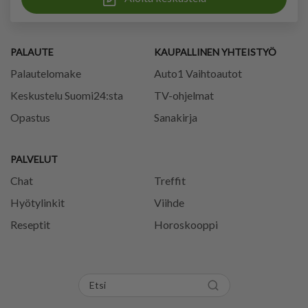
PALAUTE
KAUPALLINEN YHTEISTYÖ
Palautelomake
Auto1 Vaihtoautot
Keskustelu Suomi24:sta
TV-ohjelmat
Opastus
Sanakirja
PALVELUT
Chat
Treffit
Hyötylinkit
Viihde
Reseptit
Horoskooppi