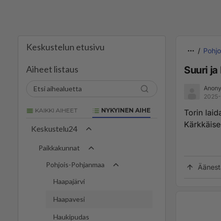
Keskustelun etusivu
Pohj
Aiheet listaus
Suuri j
Anony
2025-
KAIKKI AIHEET
NYKYINEN AIHE
Torin laid
Kärkkäise
Keskustelu24
Paikkakunnat
Pohjois-Pohjanmaa
Äänest
Haapajärvi
Haapavesi
Haukipudas