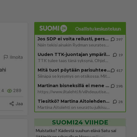
Osallistu keskusteluun
Jos SDP ei voita reilusti, persut kumoavat demokratian Suomesta
397
Näin tekisi ainakin Rydman seuratessaan idolinsa Trumpin mallia https://www.is.fi/politiikka/art-2000012187244.html
Uuden TTK-juontajan ympärillä epätietoisuus sakenee - Nyt MTV hämmentää soppaa
19
Ilmoita
TTK tulee taas tänä syksynä. Ohjelman uudet tähtioppilaat julkistetaan torstaina 6. elokuuta klo 14 alkavassa lehdistö
ahi
Mitä tuot pöytään parisuhteessa?
417
Siinäpä se kysymys on otsikossa. Mitäpä siis tuot/toisit pöytään parisuhteessa? Oletko mies vai nainen? Koetko sen mitä
Martinan bisneksillä ei mene hyvin
298
4
289
https://www.iltalehti.fi/viihdeuutiset/a/c46da6ab-340f-4790-aaa7-0865eed2336 Yrityksen konkurssihakemus on tullut kärä
Tiesitkö? Martina Aitolehden isäpuoli on tämä suosittu laulaja
28
Jaa
Martina Aitolehti on seurattu julkisuuden henkilö. Lähipiiriin mahtuu muitakin tunnettuja henkilöitä. Tiesitkö, että Ma
SUOMI24 VIIHDE
Muistatko? Kädestä suuhun elävä Satu sai
jättimäisen rahasalkun Henry-miljonääriltä