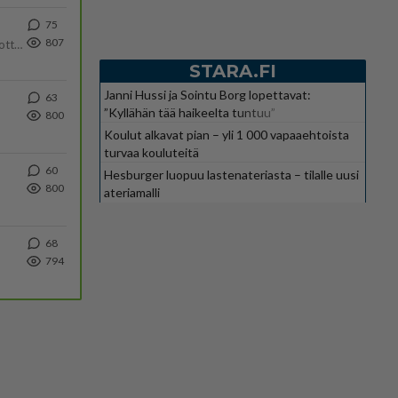
75
807
Olipa hyvä kirjoitus, kiitos. Ongelmat mitkä nostat esille on todellisia ja tämä ylimielisyys totta ja se näkyy kaikessa
STARA.FI
Janni Hussi ja Sointu Borg lopettavat:
63
”Kyllähän tää haikeelta tuntuu”
800
Koulut alkavat pian – yli 1 000 vapaaehtoista
turvaa kouluteitä
60
Hesburger luopuu lastenateriasta – tilalle uusi
800
ateriamalli
68
794