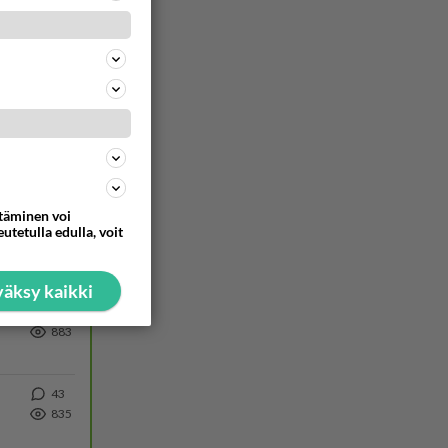
1749
Siinäpä se kysymys on otsikossa. Mitäpä siis tuot/toisit pöytään parisuhteessa? Oletko mies vai nainen? Koetko sen mitä
298
1178
https://www.iltalehti.fi/viihdeuutiset/a/c46da6ab-340f-4790-aaa7-0865eed2336 Yrityksen konkurssihakemus on tullut kärä
90
984
Hesarissa päivitellään lapset joutuu nyt kulkemaan 2 km kouluun jösses. Ruostefillarilla tuo matka menee vaikka miten äk
ttäminen voi
28
utetulla edulla, voit
956
Martina Aitolehti on seurattu julkisuuden henkilö. Lähipiiriin mahtuu muitakin tunnettuja henkilöitä. Tiesitkö, että Ma
äksy kaikki
56
883
43
835