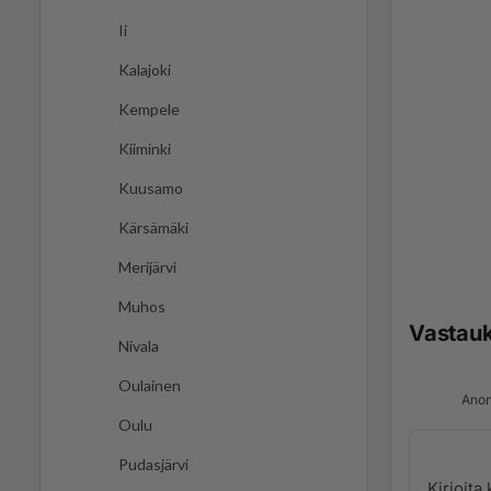
Ii
Kalajoki
Kempele
Kiiminki
Kuusamo
Kärsämäki
Merijärvi
Muhos
Vastau
Nivala
Oulainen
Anon
Oulu
Pudasjärvi