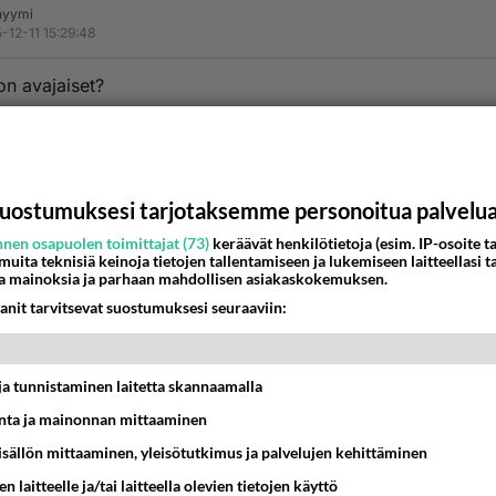
nyymi
-12-11 15:29:48
on avajaiset?
estä
K
Kommentoi aloitusta...
uostumuksesi tarjotaksemme personoitua palvelu
nen osapuolen toimittajat (73)
keräävät henkilötietoja (esim. IP-osoite ta
 muita teknisiä keinoja tietojen tallentamiseen ja lukemiseen laitteellasi t
a mainoksia ja parhaan mahdollisen asiakaskokemuksen.
Ketjusta on poistettu
1
sääntöjenvastaista viestiä.
anit tarvitsevat suostumuksesi seuraaviin:
Takaisin ylös
t ja tunnistaminen laitetta skannaamalla
MMAT KESKUSTELUT
ta ja mainonnan mittaaminen
IKKO
KUUKAUSI
sisällön mittaaminen, yleisötutkimus ja palvelujen kehittäminen
t pöytään parisuhteessa?
n laitteelle ja/tai laitteella olevien tietojen käyttö