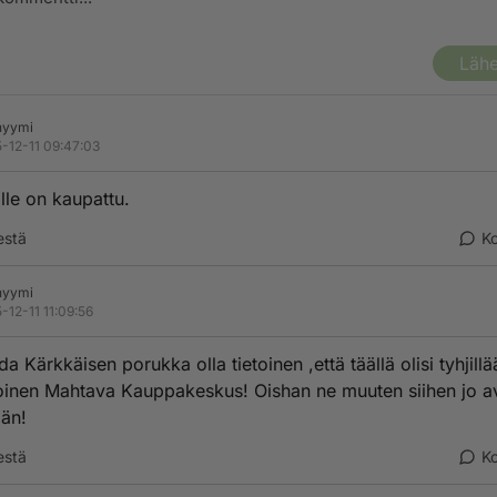
Lähe
nyymi
-12-11 09:47:03
lle on kaupattu.
estä
K
nyymi
-12-11 11:09:56
da Kärkkäisen porukka olla tietoinen ,että täällä olisi tyhjillä
nen Mahtava Kauppakeskus! Oishan ne muuten siihen jo a
än!
estä
K