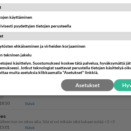
t
16:53
Sinkut
etojen käyttäminen
bisneksillä ei mene hyvin
iivisesti pyydettyjen tietojen perusteella
05:51
Kotimaiset julkkisjuorut
et
nykyään liian pitkä koulumatka
äytösten ehkäiseminen ja virheiden korjaaminen
ön tekninen jakelu
10:07
Lieksa
ietojesi käsittelyn. Suostumuksesi koskee tätä palvelua, hyväksymättä jä
mukseesi. Jotkut teknologiat saattavat perustella tietojen käsittelyä oike
 Martina Aitolehden isäpuoli on tämä suosittu laulaja
uttaa muita asetuksia klikkaamalla "Asetukset" linkkiä.
07:23
Kotimaiset julkkisjuorut
Asetukset
Hyv
a ja kaivattuasi
??
18:50
Ikävä
ies
lleen kun on oikea aika. Sitä ei voi mikään eikä kukaan estää <3 <3
15:01
Ikävä