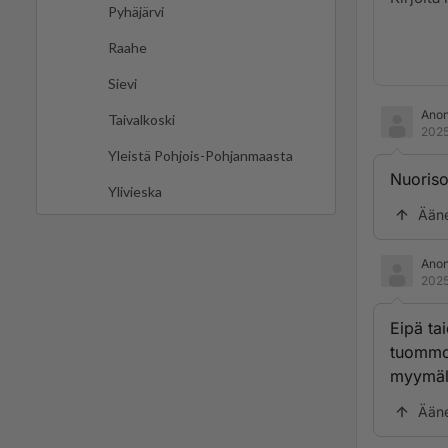
Pyhäjärvi
Raahe
Sievi
Ano
Taivalkoski
2025
Yleistä Pohjois-Pohjanmaasta
Nuoriso
Ylivieska
Ään
Ano
2025
Eipä tai
tuommoi
myymäl
Ään