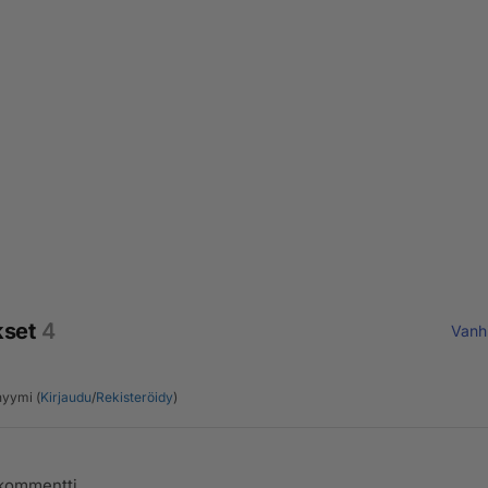
kset
4
Vanh
yymi (
Kirjaudu
/
Rekisteröidy
)