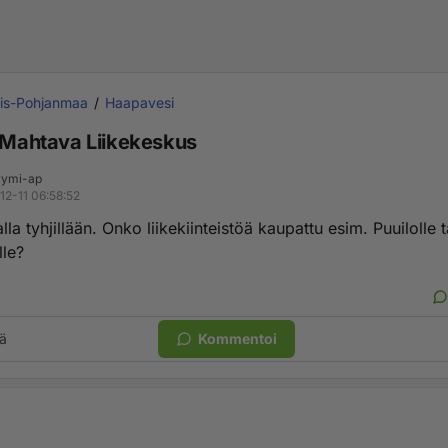
ois-Pohjanmaa
Haapavesi
a Mahtava Liikekeskus
ymi-ap
12-11 06:58:52
alla tyhjillään. Onko liikekiinteistöä kaupattu esim. Puuilolle t
lle?
ä
Kommentoi