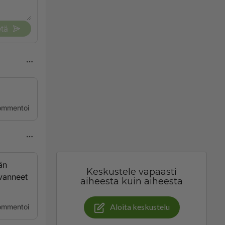
tä
ommentoi
än
Keskustele vapaasti
vanneet
aiheesta kuin aiheesta
Aloita keskustelu
ommentoi