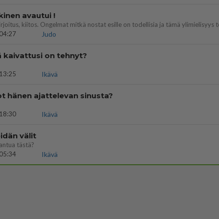
kinen avautui !
04:27
Judo
ä kaivattusi on tehnyt?
13:25
Ikävä
t hänen ajattelevan sinusta?
18:30
Ikävä
dän välit
antua tästä?
05:34
Ikävä