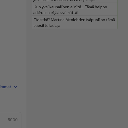
Kun yksi kauhallinen ei riitä... Tämä helppo
arkiruoka ei jää syömättä!
Tiesitkö? Martina Aitolehden isäpuoli on tämä
suosittu laulaja
immat
5000