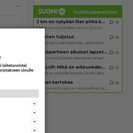
Osallistu keskusteluun
2 km on nykyään liian pitkä koulumatka
90
Hesarissa päivitellään lapset joutuu nyt kulkemaan 2 km kouluun jösses. Ruostefillarilla tuo matka menee vaikka miten äk
ommentoi
Miesten tuijotus
41
Mutta mies vain tuijottaa, siinä vaiheessa käännän itse pään pois. Mikä juttu? Yleensä jos joku tuijottaa tai katsoo, hä
Uusioperheen aikuiset lapset tyhjentää jääkaapin käydessään
41
a
Miten selvittäisitte seuraavan ongelman, meillä on uusioperhe, minulla teini-ikäiset lapset ja puolisolla aikuiset, jotk
i laitetunniste)
GALLUP: Mikä on arkiruokabravuurisi?
15
arjotakseen sinulle
Lomat on monella lomailtu ja arki alkaa. Se voi tarkoittaa myös sitä, että grillailut on grillattu ja palataan arjen ruo
Naiset kertokaa
43
Miksi se että mies on seksuaalinen ja haluaa seksiä ja te olette hänen mielestänne haluttava on vastenmielistä? Mikä sii
417