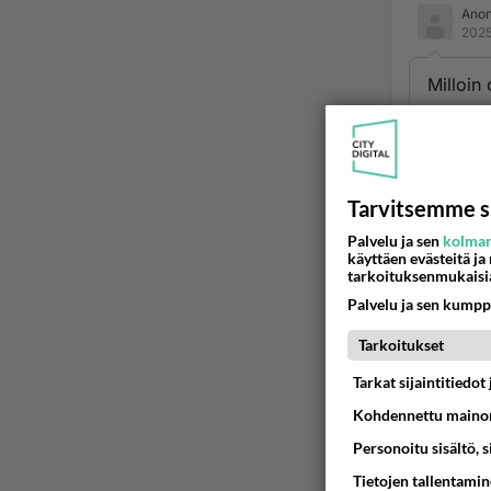
Ano
2025
Milloin 
Ään
Tarvitsemme s
Palvelu ja sen
kolman
käyttäen evästeitä ja
tarkoituksenmukaisi
Palvelu ja sen kumpp
Tarkoitukset
Tarkat sijaintitiedo
LUETUI
Kohdennettu mainon
PÄIVÄ
VI
Personoitu sisältö, 
Mitä tuo
Tietojen tallentamine