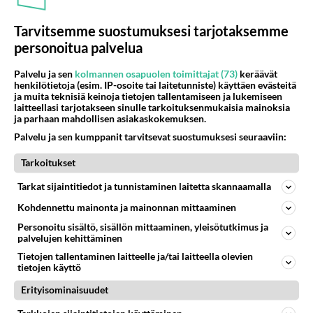
TAULAPÄÄ USKO TOTUUTTA!
Tarvitsemme suostumuksesi tarjotaksemme
personoitua palvelua
Äänestä SDPTuota noin sinä foorumin trolli .
Palvelu ja sen
kolmannen osapuolen toimittajat (73)
keräävät
Sinulle on ihan turha sanoa totuuksia koska ET
henkilötietoja (esim. IP-osoite tai laitetunniste) käyttäen evästeitä
TAULAPÄÄ USKO TOTUUTTA!
ja muita teknisiä keinoja tietojen tallentamiseen ja lukemiseen
laitteellasi tarjotakseen sinulle tarkoituksenmukaisia mainoksia
ja parhaan mahdollisen asiakaskokemuksen.
Palvelu ja sen kumppanit tarvitsevat suostumuksesi seuraaviin:
Äänestä SDPTuota noin sinä foorumin trolli .
Sinulle on ihan turha sanoa totuuksia koska ET
Tarkoitukset
TAULAPÄÄ USKO TOTUUTTA!
Tarkat sijaintitiedot ja tunnistaminen laitetta skannaamalla
Kohdennettu mainonta ja mainonnan mittaaminen
Personoitu sisältö, sisällön mittaaminen, yleisötutkimus ja
Äänestä SDPTuota noin sinä foorumin trolli .
palvelujen kehittäminen
Sinulle on ihan turha sanoa totuuksia koska ET
Tietojen tallentaminen laitteelle ja/tai laitteella olevien
TAULAPÄÄ USKO TOTUUTTA!
tietojen käyttö
Erityisominaisuudet
Äänestä SDP