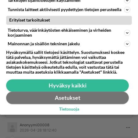
Tarkkojen sijaintitietojen käyttäminen
Tunnista laitteet aktiivisesti pyydettyjen tietojen perusteella
Äänestä
Kommentoi
Erityiset tarkoitukset
Anonyymi00005
Tietoturva, väärinkäytösten ehkäiseminen ja virheiden
2026-04-28 17:57:30
korjaaminen
Mainonnan ja sisällön tekninen jakelu
Kuinka moni teistä
Hyväksymällä sallit tietojesi käsittelyn. Suostumuksesi koskee
Anonyymi-ap
tätä palvelua, hyväksymättä jättäminen voi vaikuttaa
2026-04-26 09:31:43
asiakaskokemukseesi. Jotkut teknologiat saattavat perustella
tietojen käsittelyä oikeutetulla edulla, voit vastustaa tätä tai
muuttaa muita asetuksia klikkaamalla "Asetukset" linkkiä.
Tällä,palstalla on paneeli kauppias tai koyiakku
kauppias tai jokin asennus kauppias
Hyväksy kaikki
Asetukset
Totuus esiin
Tietosuoja
Äänestä
Kommentoi
Anonyymi00008
2026-04-28 18:12:40