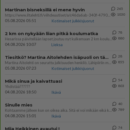
265
Martinan bisneksillä ei mene hyvin
1030
https://www.iltalehti.fi/viihdeuutiset/a/c46da6ab-340f-4790-aaa7-0865eed2336 Yrityksen konkurssihakemus on tullut kärä
05.08.2026 05:51
Kotimaiset julkkisjuorut
78
2 km on nykyään liian pitkä koulumatka
880
Hesarissa päivitellään lapset joutuu nyt kulkemaan 2 km kouluun jösses. Ruostefillarilla tuo matka menee vaikka miten äk
04.08.2026 10:07
Lieksa
28
Tiesitkö? Martina Aitolehden isäpuoli on tämä suosittu laulaja
855
Martina Aitolehti on seurattu julkisuuden henkilö. Lähipiiriin mahtuu muitakin tunnettuja henkilöitä. Tiesitkö, että Ma
05.08.2026 07:23
Kotimaiset julkkisjuorut
54
Mikä sinua ja kaivattuasi
803
Yhdistää??????
04.08.2026 18:50
Ikävä
40
Sinulle mies
789
Kohtaamme jälleen kun on oikea aika. Sitä ei voi mikään eikä kukaan estää <3 <3
04.08.2026 15:01
Ikävä
74
Miia Heikkinen avautui !