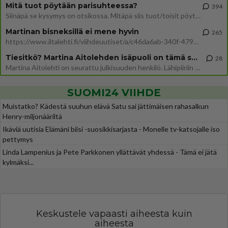
Mitä tuot pöytään parisuhteessa?
394
Siinäpä se kysymys on otsikossa. Mitäpä siis tuot/toisit pöytään parisuhteessa? Oletko mies vai nainen? Koetko sen mitä
Martinan bisneksillä ei mene hyvin
265
https://www.iltalehti.fi/viihdeuutiset/a/c46da6ab-340f-4790-aaa7-0865eed2336 Yrityksen konkurssihakemus on tullut kärä
Tiesitkö? Martina Aitolehden isäpuoli on tämä suosittu laulaja
28
Martina Aitolehti on seurattu julkisuuden henkilö. Lähipiiriin mahtuu muitakin tunnettuja henkilöitä. Tiesitkö, että Ma
SUOMI24 VIIHDE
Muistatko? Kädestä suuhun elävä Satu sai jättimäisen rahasalkun
Henry-miljonääriltä
Ikäviä uutisia Elämäni biisi -suosikkisarjasta - Monelle tv-katsojalle iso
pettymys
Linda Lampenius ja Pete Parkkonen yllättävät yhdessä - Tämä ei jätä
kylmäksi...
Keskustele vapaasti aiheesta kuin
aiheesta