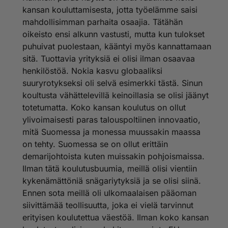
kansan kouluttamisesta, jotta työelämme saisi
mahdollisimman parhaita osaajia. Tätähän
oikeisto ensi alkunn vastusti, mutta kun tulokset
puhuivat puolestaan, kääntyi myös kannattamaan
sitä. Tuottavia yrityksiä ei olisi ilman osaavaa
henkilöstöä. Nokia kasvu globaaliksi
suuryrotykseksi oli selvä esimerkki tästä. Sinun
koultusta vähättelevillä keinoillasia se olisi jäänyt
totetumatta. Koko kansan koulutus on ollut
ylivoimaisesti paras talouspoltiinen innovaatio,
mitä Suomessa ja monessa muussakin maassa
on tehty. Suomessa se on ollut erittäin
demarijohtoista kuten muissakin pohjoismaissa.
Ilman tätä koulutusbuumia, meillä olisi vientiin
kykenämättöniä snägariytyksiä ja se olisi siinä.
Ennen sota meillä oli ulkomaalaisen pääoman
siivittämää teollisuutta, joka ei vielä tarvinnut
erityisen koulutettua väestöä. Ilman koko kansan