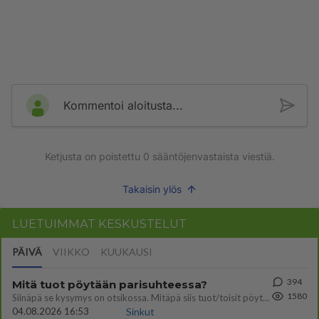
Kommentoi aloitusta...
Ketjusta on poistettu
0
sääntöjenvastaista viestiä.
Takaisin ylös
LUETUIMMAT KESKUSTELUT
PÄIVÄ
VIIKKO
KUUKAUSI
394
Mitä tuot pöytään parisuhteessa?
1580
Siinäpä se kysymys on otsikossa. Mitäpä siis tuot/toisit pöytään parisuhteessa? Oletko mies vai nainen? Koetko sen mitä
04.08.2026 16:53
Sinkut