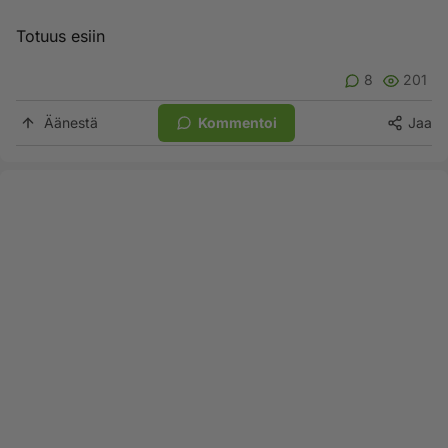
Totuus esiin
8
201
Äänestä
Kommentoi
Jaa