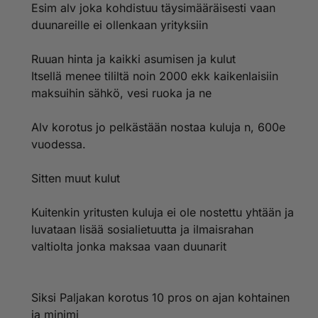
Esim alv joka kohdistuu täysimääräisesti vaan
duunareille ei ollenkaan yrityksiin
Ruuan hinta ja kaikki asumisen ja kulut
Itsellä menee tililtä noin 2000 ekk kaikenlaisiin
maksuihin sähkö, vesi ruoka ja ne
Alv korotus jo pelkästään nostaa kuluja n, 600e
vuodessa.
Sitten muut kulut
Kuitenkin yritusten kuluja ei ole nostettu yhtään ja
luvataan lisää sosialietuutta ja ilmaisrahan
valtiolta jonka maksaa vaan duunarit
Siksi Paljakan korotus 10 pros on ajan kohtainen
ja minimi