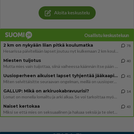
Aloita keskustelu
Osallistu keskusteluun
2 km on nykyään liian pitkä koulumatka
78
Hesarissa päivitellään lapset joutuu nyt kulkemaan 2 km kouluun jösses. Ruostefillarilla tuo matka menee vaikka miten äk
Miesten tuijotus
40
Mutta mies vain tuijottaa, siinä vaiheessa käännän itse pään pois. Mikä juttu? Yleensä jos joku tuijottaa tai katsoo, hä
Uusioperheen aikuiset lapset tyhjentää jääkaapin käydessään
41
Miten selvittäisitte seuraavan ongelman, meillä on uusioperhe, minulla teini-ikäiset lapset ja puolisolla aikuiset, jotk
GALLUP: Mikä on arkiruokabravuurisi?
14
Lomat on monella lomailtu ja arki alkaa. Se voi tarkoittaa myös sitä, että grillailut on grillattu ja palataan arjen ruo
Naiset kertokaa
43
Miksi se että mies on seksuaalinen ja haluaa seksiä ja te olette hänen mielestänne haluttava on vastenmielistä? Mikä sii