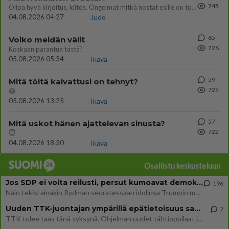
745
Olipa hyvä kirjoitus, kiitos. Ongelmat mitkä nostat esille on todellisia ja tämä ylimielisyys totta ja se näkyy kaikessa
04.08.2026 04:27
Judo
65
Voiko meidän välit
726
Koskaan parantua tästä?
05.08.2026 05:34
Ikävä
59
Mitä töitä kaivattusi on tehnyt?
725
😅
05.08.2026 13:25
Ikävä
57
Mitä uskot hänen ajattelevan sinusta?
722
😇
04.08.2026 18:30
Ikävä
Osallistu keskusteluun
Jos SDP ei voita reilusti, persut kumoavat demokratian Suomesta
196
Näin tekisi ainakin Rydman seuratessaan idolinsa Trumpin mallia https://www.is.fi/politiikka/art-2000012187244.html
Uuden TTK-juontajan ympärillä epätietoisuus sakenee - Nyt MTV hämmentää soppaa
7
TTK tulee taas tänä syksynä. Ohjelman uudet tähtioppilaat julkistetaan torstaina 6. elokuuta klo 14 alkavassa lehdistö