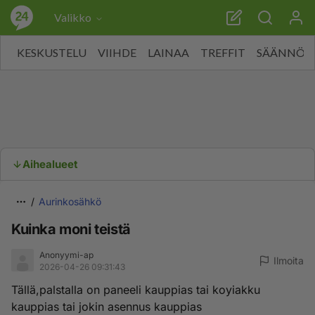
Valikko
KESKUSTELU
VIIHDE
LAINAA
TREFFIT
SÄÄNNÖT
Aihealueet
Aurinkosähkö
Kuinka moni teistä
Anonyymi-ap
Ilmoita
2026-04-26 09:31:43
Tällä,palstalla on paneeli kauppias tai koyiakku
kauppias tai jokin asennus kauppias