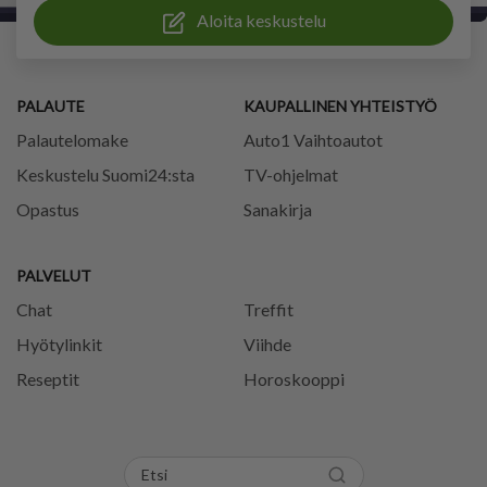
Aloita keskustelu
PALAUTE
KAUPALLINEN YHTEISTYÖ
Palautelomake
Auto1 Vaihtoautot
Keskustelu Suomi24:sta
TV-ohjelmat
Opastus
Sanakirja
PALVELUT
Chat
Treffit
Hyötylinkit
Viihde
Reseptit
Horoskooppi