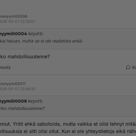
Anonyymi00006
026-05-07 22:33:07
nyymi00004
kirjoitti:
kai haluan, mutta se ei ole realistista enää.
nko mahdollisuutenne?
nestä
K
nonyymi00011
026-05-07 22:48:20
nyymi00006
kirjoitti:
inko mahdollisuutenne?
annut. Yritit ehkä sabotoida, mutta vaikka et olisi tehnyt mitä
lisuuksia ei silti olisi ollut. Kun ei ole yhteystietoja eikä n