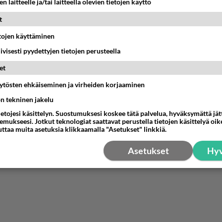
n laitteelle ja/tai laitteella olevien tietojen käyttö
t
etojen käyttäminen
iivisesti pyydettyjen tietojen perusteella
et
äytösten ehkäiseminen ja virheiden korjaaminen
ön tekninen jakelu
ietojesi käsittelyn. Suostumuksesi koskee tätä palvelua, hyväksymättä jä
mukseesi. Jotkut teknologiat saattavat perustella tietojen käsittelyä oike
uttaa muita asetuksia klikkaamalla "Asetukset" linkkiä.
Asetukset
Hyv