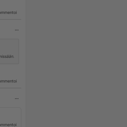
ommentoi
 missään.
ommentoi
ommentoi