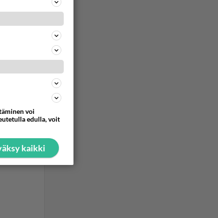
ttäminen voi
utetulla edulla, voit
äksy kaikki