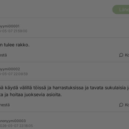
Lähe
nyymi00001
-05-07 21:59:00
 tulee rakko.
estä
K
nyymi00002
-05-07 22:09:59
ä käydä välillä töissä ja harrastuksissa ja tavata sukulaisia j
a ja hoitaa juoksevia asioita.
nestä
K
Anonyymi00003
026-05-07 22:18:05