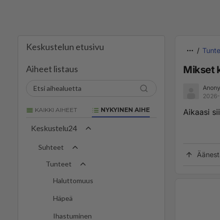
Keskustelun etusivu
Tunte
Aiheet listaus
Mikset 
Anony
2026-
KAIKKI AIHEET
NYKYINEN AIHE
Aikaasi si
Keskustelu24
Suhteet
Äänest
Tunteet
Haluttomuus
Häpeä
Ihastuminen