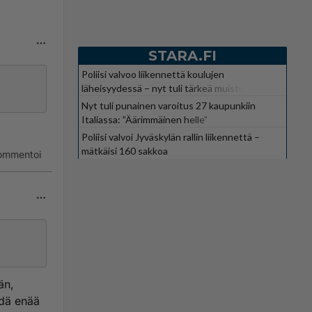
STARA.FI
Poliisi valvoo liikennettä koulujen
läheisyydessä – nyt tuli tärkeä muistutus
Nyt tuli punainen varoitus 27 kaupunkiin
Italiassa: ”Äärimmäinen helle”
Poliisi valvoi Jyväskylän rallin liikennettä –
mätkäisi 160 sakkoa
ommentoi
än,
ähdä enää