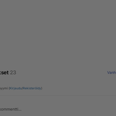
kset
23
Vanh
yymi (
Kirjaudu
/
Rekisteröidy
)