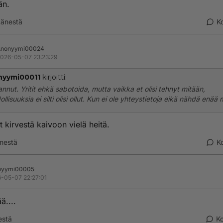
än.
änestä
K
Anonyymi00024
026-05-07 23:23:29
yymi00011
kirjoitti:
lannut. Yritit ehkä sabotoida, mutta vaikka et olisi tehnyt mitään,
llisuuksia ei silti olisi ollut. Kun ei ole yhteystietoja eikä nähdä enää
t kirvestä kaivoon vielä heitä.
nestä
K
nyymi00005
-05-07 22:27:01
ä....
estä
K