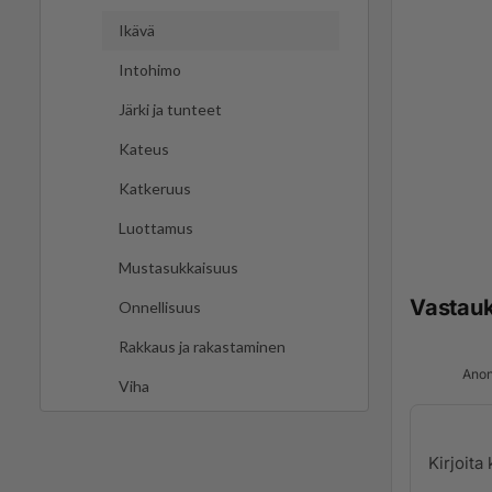
Ikävä
Intohimo
Järki ja tunteet
Kateus
Katkeruus
Luottamus
Mustasukkaisuus
Vastau
Onnellisuus
Rakkaus ja rakastaminen
Anon
Viha