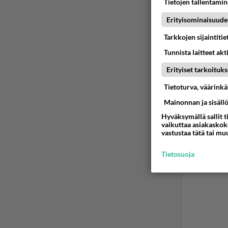
Tietojen tallentamine
Erityisominaisuude
Tarkkojen sijaintiti
Tunnista laitteet akt
Erityiset tarkoituks
Tietoturva, väärink
Mainonnan ja sisäll
Hyväksymällä sallit t
vaikuttaa asiakaskoke
vastustaa tätä tai mu
Tietosuoja