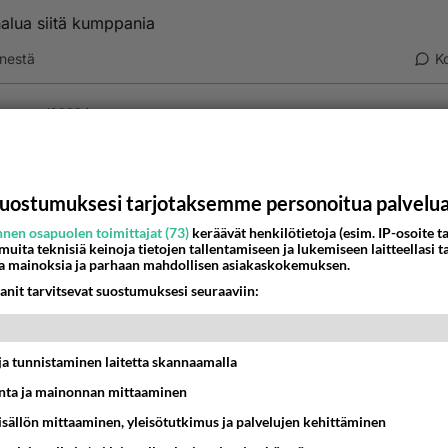
alua siitä kumppania
nestä
K
Anonyymi00004
026-05-07 22:21:41
nyymi00003
kirjoitti:
halua siitä kumppania
uostumuksesi tarjotaksemme personoitua palvelu
nen osapuolen toimittajat (73)
keräävät henkilötietoja (esim. IP-osoite ta
ai haluan, mutta se ei ole realistista enää.
 muita teknisiä keinoja tietojen tallentamiseen ja lukemiseen laitteellasi t
a mainoksia ja parhaan mahdollisen asiakaskokemuksen.
änestä
K
anit tarvitsevat suostumuksesi seuraaviin:
t ja tunnistaminen laitetta skannaamalla
ta ja mainonnan mittaaminen
sisällön mittaaminen, yleisötutkimus ja palvelujen kehittäminen