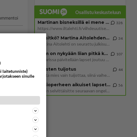
Osallistu keskusteluun
ommentoi
Martinan bisneksillä ei mene hyvin
328
https://www.iltalehti.fi/viihdeuutiset/a/c46da6ab-340f-4790-aaa7-0865eed2336 Yrityksen konkurssihakemus on tullut kärä
Tiesitkö? Martina Aitolehden isäpuoli on tämä suosittu laulaja
34
Martina Aitolehti on seurattu julkisuuden henkilö. Lähipiiriin mahtuu muitakin tunnettuja henkilöitä. Tiesitkö, että Ma
2 km on nykyään liian pitkä koulumatka
107
Hesarissa päivitellään lapset joutuu nyt kulkemaan 2 km kouluun jösses. Ruostefillarilla tuo matka menee vaikka miten äk
a
Miesten tuijotus
44
i laitetunniste)
Mutta mies vain tuijottaa, siinä vaiheessa käännän itse pään pois. Mikä juttu? Yleensä jos joku tuijottaa tai katsoo, hä
arjotakseen sinulle
Uusioperheen aikuiset lapset tyhjentää jääkaapin käydessään
56
ommentoi
Miten selvittäisitte seuraavan ongelman, meillä on uusioperhe, minulla teini-ikäiset lapset ja puolisolla aikuiset, jotk