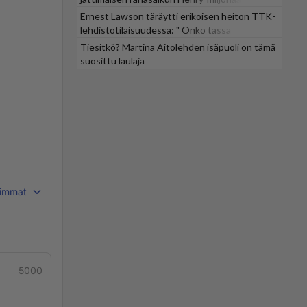
Ernest Lawson täräytti erikoisen heiton TTK-
lehdistötilaisuudessa: " Onko tässä
tarkoituksena...?"
Tiesitkö? Martina Aitolehden isäpuoli on tämä
suosittu laulaja
immat
5000