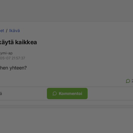
et
Ikävä
käytä kaikkea
ymi-ap
05-07 21:57:37
ihen yhteen?
ä
Kommentoi