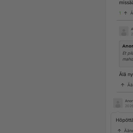
missä
1
Ä
2
Anon
Et pi
mahdo
Älä ny
Ää
Ano
2026
Höpöttä
Ään