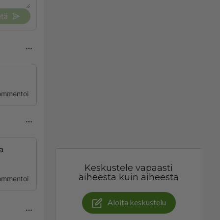
tä
ommentoi
a
Keskustele vapaasti
aiheesta kuin aiheesta
ommentoi
Aloita keskustelu