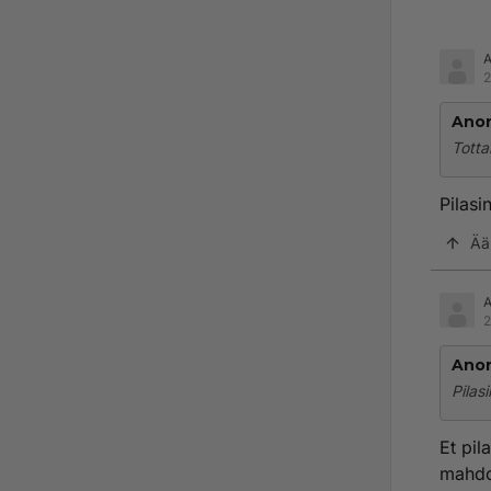
2
Ano
Totta
Pilasi
Ää
A
2
Ano
Pilas
Et pil
mahdol