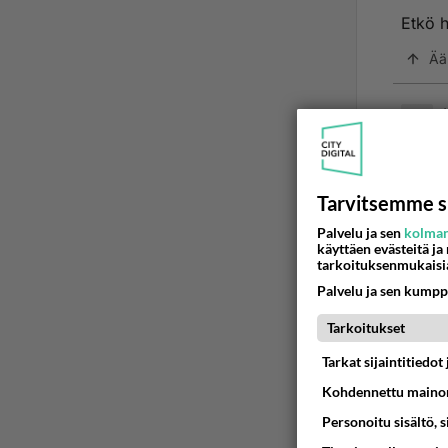
Etkö h
Ää
2
Ano
Etkö 
Tarvitsemme s
Palvelu ja sen
kolman
Tottak
käyttäen evästeitä ja
tarkoituksenmukaisi
1
Ä
Palvelu ja sen kumpp
Tarkoitukset
Tarkat sijaintitiedo
Kohdennettu mainon
Personoitu sisältö, 