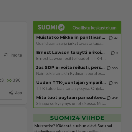
Osallistu keskusteluun
Muistatko Mikkelin panttivankidraaman?
46
Uusi draamasarja järkyttävästä tapauksesta on tulossa. Tositapahtumiin perustuva sarja ammentaa vuoden 1986 Mikkelin pan
Ernest Lawson täräytti erikoisen heiton TTK-lehdistötilaisuudessa: " Onko tässä tarkoituksena...?"
3
Ilmoita
Ernest Lawson esitteli uudet TTK-tähtioppilaat ja opettajat torstaina 6.8. lehdistölle. Tulevalla kaudella on yksi hausk
Jos SDP ei voita reilusti, persut kumoavat demokratian Suomesta
599
Näin tekisi ainakin Rydman seuratessaan idolinsa Trumpin mallia https://www.is.fi/politiikka/art-2000012187244.html
23
390
Uuden TTK-juontajan ympärillä epätietoisuus sakenee - Nyt MTV hämmentää soppaa
35
TTK tulee taas tänä syksynä. Ohjelman uudet tähtioppilaat julkistetaan torstaina 6. elokuuta klo 14 alkavassa lehdistö
Jaa
Mitä tuot pöytään parisuhteessa?
458
Siinäpä se kysymys on otsikossa. Mitäpä siis tuot/toisit pöytään parisuhteessa? Oletko mies vai nainen? Koetko sen mitä
SUOMI24 VIIHDE
Muistatko? Kädestä suuhun elävä Satu sai
jättimäisen rahasalkun Henry-miljonääriltä