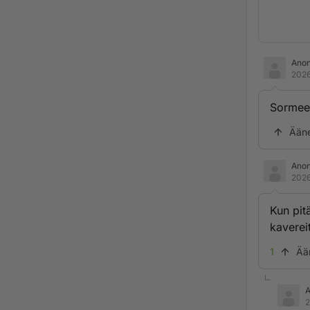
Ano
2026
Sormeen
Ään
Ano
2026
Kun pitä
kavereit
1
Ää
2