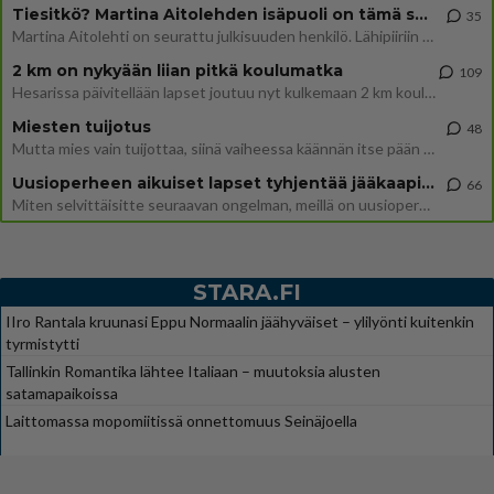
Tiesitkö? Martina Aitolehden isäpuoli on tämä suosittu laulaja
35
Martina Aitolehti on seurattu julkisuuden henkilö. Lähipiiriin mahtuu muitakin tunnettuja henkilöitä. Tiesitkö, että Ma
2 km on nykyään liian pitkä koulumatka
109
Hesarissa päivitellään lapset joutuu nyt kulkemaan 2 km kouluun jösses. Ruostefillarilla tuo matka menee vaikka miten äk
Miesten tuijotus
48
Mutta mies vain tuijottaa, siinä vaiheessa käännän itse pään pois. Mikä juttu? Yleensä jos joku tuijottaa tai katsoo, hä
Uusioperheen aikuiset lapset tyhjentää jääkaapin käydessään
66
Miten selvittäisitte seuraavan ongelman, meillä on uusioperhe, minulla teini-ikäiset lapset ja puolisolla aikuiset, jotk
STARA.FI
IIro Rantala kruunasi Eppu Normaalin jäähyväiset – ylilyönti kuitenkin
tyrmistytti
Tallinkin Romantika lähtee Italiaan – muutoksia alusten
satamapaikoissa
Laittomassa mopomiitissä onnettomuus Seinäjoella