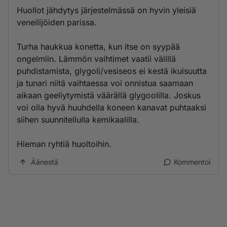
Huollot jähdytys järjestelmässä on hyvin yleisiä
veneilijöiden parissa.
Turha haukkua konetta, kun itse on syypää
ongelmiin. Lämmön vaihtimet vaatii välillä
puhdistamista, glygoli/vesiseos ei kestä ikuisuutta
ja tunari niitä vaihtaessa voi onnistua saamaan
aikaan geeliytymistä väärällä glygoolilla. Joskus
voi olla hyvä huuhdella koneen kanavat puhtaaksi
siihen suunnitellulla kemikaalilla.
Hieman ryhtiä huoltoihin.
Äänestä
Kommentoi