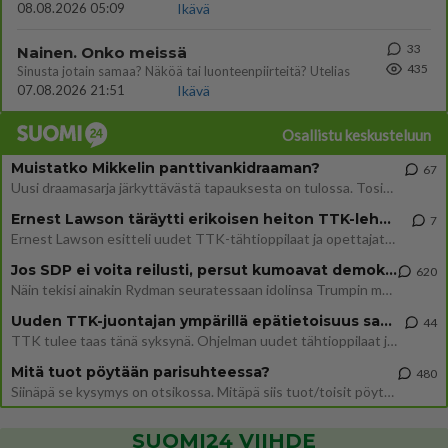
08.08.2026 05:09
Ikävä
33
Nainen. Onko meissä
435
Sinusta jotain samaa? Näköä tai luonteenpiirteitä? Utelias
07.08.2026 21:51
Ikävä
Osallistu keskusteluun
Muistatko Mikkelin panttivankidraaman?
67
Uusi draamasarja järkyttävästä tapauksesta on tulossa. Tositapahtumiin perustuva sarja ammentaa vuoden 1986 Mikkelin pan
Ernest Lawson täräytti erikoisen heiton TTK-lehdistötilaisuudessa: " Onko tässä tarkoituksena...?"
7
Ernest Lawson esitteli uudet TTK-tähtioppilaat ja opettajat torstaina 6.8. lehdistölle. Tulevalla kaudella on yksi hausk
Jos SDP ei voita reilusti, persut kumoavat demokratian Suomesta
620
Näin tekisi ainakin Rydman seuratessaan idolinsa Trumpin mallia https://www.is.fi/politiikka/art-2000012187244.html
Uuden TTK-juontajan ympärillä epätietoisuus sakenee - Nyt MTV hämmentää soppaa
44
TTK tulee taas tänä syksynä. Ohjelman uudet tähtioppilaat julkistetaan torstaina 6. elokuuta klo 14 alkavassa lehdistö
Mitä tuot pöytään parisuhteessa?
480
Siinäpä se kysymys on otsikossa. Mitäpä siis tuot/toisit pöytään parisuhteessa? Oletko mies vai nainen? Koetko sen mitä
SUOMI24 VIIHDE