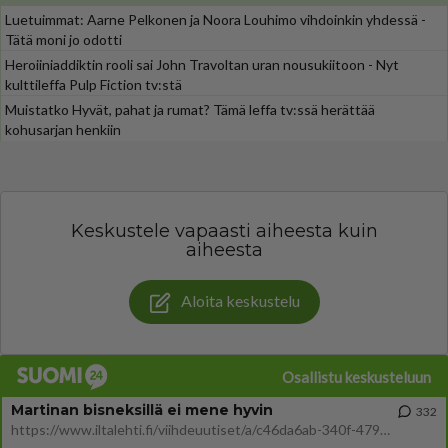
Luetuimmat: Aarne Pelkonen ja Noora Louhimo vihdoinkin yhdessä -
Tätä moni jo odotti
Heroiiniaddiktin rooli sai John Travoltan uran nousukiitoon - Nyt
kulttileffa Pulp Fiction tv:stä
Muistatko Hyvät, pahat ja rumat? Tämä leffa tv:ssä herättää
kohusarjan henkiin
Keskustele vapaasti aiheesta kuin
aiheesta
Aloita keskustelu
Osallistu keskusteluun
Martinan bisneksillä ei mene hyvin
332
https://www.iltalehti.fi/viihdeuutiset/a/c46da6ab-340f-4790-aaa7-0865eed2336 Yrityksen konkurssihakemus on tullut kärä