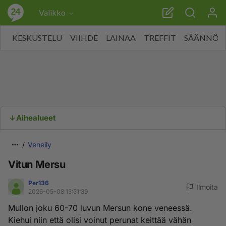
Valikko
KESKUSTELU
VIIHDE
LAINAA
TREFFIT
SÄÄNNÖT
Aihealueet
Veneily
Vitun Mersu
Per136
Ilmoita
2026-05-08 13:51:39
Mullon joku 60-70 luvun Mersun kone veneessä.
Kiehui niin että olisi voinut perunat keittää vähän