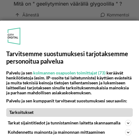
Mitä on " geeliytyminen väärällä glygoolilla " ?
Äänestä
Kommentoi
Anonyymi00007
2026-05-11 09:07:51
Anonyymi00006
kirjoitti:
Tarvitsemme suostumuksesi tarjotaksemme
Mitä on " geeliytyminen väärällä glygoolilla " ?
personoitua palvelua
Kokeile sekoittaa kahta erityyppistä glygolia, niin
Palvelu ja sen
kolmannen osapuolen toimittajat (73)
keräävät
henkilötietoja (esim. IP-osoite tai laitetunniste) käyttäen evästeitä
voit saada aikan hyhmäisyyttä "geelimäisyyttä"
ja muita teknisiä keinoja tietojen tallentamiseen ja lukemiseen
muuten liuoksena oleviin jäähdytys nesteisin.
laitteellasi tarjotakseen sinulle tarkoituksenmukaisia mainoksia
ja parhaan mahdollisen asiakaskokemuksen.
Palvelu ja sen kumppanit tarvitsevat suostumuksesi seuraaviin:
Voit lukea asiasta useista tietolähteistä web
sivustoilta.
Tarkoitukset
Äänestä
Kommentoi
Tarkat sijaintitiedot ja tunnistaminen laitetta skannaamalla
Kohdennettu mainonta ja mainonnan mittaaminen
Anonyymi00008