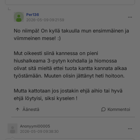
Per136
2026-05-09 09:21:59
No niimpä! On kyllä takuulla mun ensimmäinen ja
viimmeinen mese! :)
Mut oikeesti siinä kannessa on pieni
hiushalkeama 3-pytyn kohdalla ja hiomossa
olivat sitä mieltä ettei tuota kantta kannata alkaa
työstämään. Muuten olisin jättänyt heti hoitoon.
Mutta kattotaan jos jostakin ehjä aihio tai hyvä
ehjä löytyisi, siksi kyselen !
Äänestä
Kommentoi
Anonyymi00005
2026-05-09 09:38:30