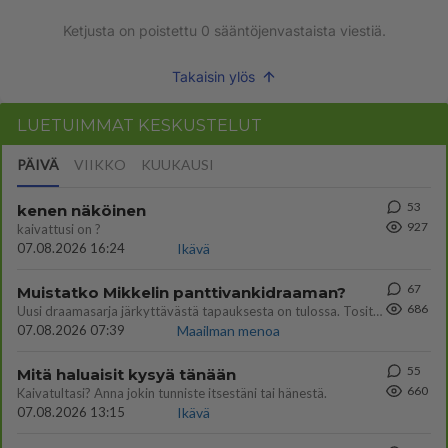
Ketjusta on poistettu
0
sääntöjenvastaista viestiä.
Takaisin ylös
LUETUIMMAT KESKUSTELUT
PÄIVÄ
VIIKKO
KUUKAUSI
53
kenen näköinen
927
kaivattusi on ?
07.08.2026 16:24
Ikävä
67
Muistatko Mikkelin panttivankidraaman?
686
Uusi draamasarja järkyttävästä tapauksesta on tulossa. Tositapahtumiin perustuva sarja ammentaa vuoden 1986 Mikkelin pan
07.08.2026 07:39
Maailman menoa
55
Mitä haluaisit kysyä tänään
660
Kaivatultasi? Anna jokin tunniste itsestäni tai hänestä.
07.08.2026 13:15
Ikävä