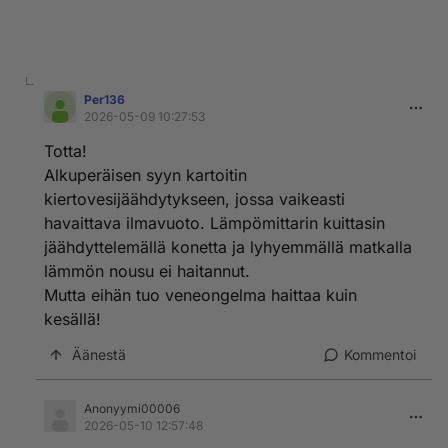
Per136
2026-05-09 10:27:53
Totta!
Alkuperäisen syyn kartoitin
kiertovesijäähdytykseen, jossa vaikeasti
havaittava ilmavuoto. Lämpömittarin kuittasin
jäähdyttelemällä konetta ja lyhyemmällä matkalla
lämmön nousu ei haitannut.
Mutta eihän tuo veneongelma haittaa kuin
kesällä!
Äänestä
Kommentoi
Anonyymi00006
2026-05-10 12:57:48