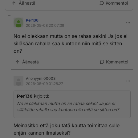
Äänestä
Kommentoi
Per136
2026-05-08 20:07:39
No ei olekkaan mutta on se rahaa sekin! Ja jos ei
silläkään rahalla saa kuntoon niin mitä se sitten
on?
Äänestä
Kommentoi
Anonyymi00003
2026-05-09 01:28:27
Per136
kirjoitti:
No ei olekkaan mutta on se rahaa sekin! Ja jos ei
silläkään rahalla saa kuntoon niin mitä se sitten on?
Meinasitko että joku tätä kautta toimittaa sulle
ehjän kannen ilmaiseksi?