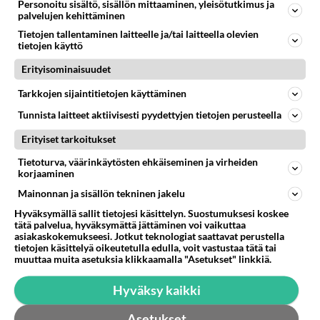
Personoitu sisältö, sisällön mittaaminen, yleisötutkimus ja
2026-05-11 10:49:37
palvelujen kehittäminen
Meinaatko että tuommoiset koneet kestää
Tietojen tallentaminen laitteelle ja/tai laitteella olevien
tietojen käyttö
ikuisesti jos vain huoltaa hyvin?
Erityisominaisuudet
Äänestä
Kommentoi
Tarkkojen sijaintitietojen käyttäminen
Tunnista laitteet aktiivisesti pyydettyjen tietojen perusteella
Anonyymi00009
2026-05-11 10:53:27
Erityiset tarkoitukset
Per136
kirjoitti:
Tietoturva, väärinkäytösten ehkäiseminen ja virheiden
Totta!
korjaaminen
Alkuperäisen syyn kartoitin kiertovesijäähdytykseen,
Mainonnan ja sisällön tekninen jakelu
jossa vaikeasti havaittava ilmavuoto. Lämpömittarin
Lue lisää
Hyväksymällä sallit tietojesi käsittelyn. Suostumuksesi koskee
kuittasin jäähdyttelemällä konetta ja lyhyemmällä
tätä palvelua, hyväksymättä jättäminen voi vaikuttaa
matkalla lämmön nousu ei haitannut.
Miten jäähdyttelit konetta? Heititkö vettää päälle
asiakaskokemukseesi. Jotkut teknologiat saattavat perustella
Mutta eihän tuo veneongelma haittaa kuin kesällä!
tietojen käsittelyä oikeutetulla edulla, voit vastustaa tätä tai
kauhalla vai miten?
muuttaa muita asetuksia klikkaamalla "Asetukset" linkkiä.
Äänestä
Kommentoi
Hyväksy kaikki
Anonyymi00010
Asetukset