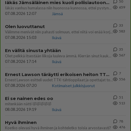
50
Iäkäs Jämsäläinen mies kuoli poliisiautoon matkalla Jyväskylän putkaan
659
Iäkäs vanhus humalassa niin huonossa kunnossa, ettei pystynyt huolehtimaan itsestään niin ainoa apu sillä hetkellä oli
07.08.2026 12:07
Jämsä
33
Olen luovuttanut
583
Välimme menivät niin pahasti solmuun, ettei niitä voi enää korjata. On aika jatkaa elämässä eteenpäin. Toivon sulle kaik
07.08.2026 15:03
Ikävä
35
En välitä sinusta yhtään
567
Olet pelkkä itsestään liikoja luuleva ämmä. Kierrän sinut kaukaa nyt ja aina. Olit mulle pelkkä lelu vaan.
07.08.2026 17:14
Ikävä
7
Ernest Lawson täräytti erikoisen heiton TTK-lehdistötilaisuudessa: " Onko tässä tarkoituksena...?"
556
Ernest Lawson esitteli uudet TTK-tähtioppilaat ja opettajat torstaina 6.8. lehdistölle. Tulevalla kaudella on yksi hausk
07.08.2026 07:20
Kotimaiset julkkisjuorut
51
Ei se nainen edes oo
513
mitenkään nätti 🤣🤣🤣🤣🤣
08.08.2026 19:19
Ikävä
78
Hyvä ihminen
476
Koetko olevasi hyvä ihminen ja kohteletko toisia arvostavasti?