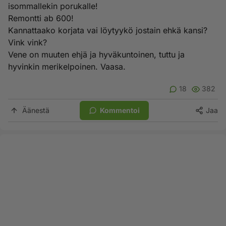
isommallekin porukalle!
Remontti ab 600!
Kannattaako korjata vai löytyykö jostain ehkä kansi?
Vink vink?
Vene on muuten ehjä ja hyväkuntoinen, tuttu ja
hyvinkin merikelpoinen. Vaasa.
18
382
Äänestä
Kommentoi
Jaa