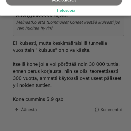
2026-05-11 17:53:37
Tietosuoja
Anonyymi00008
kirjoitti:
Meinaatko että tuommoiset koneet kestää ikuisesti jos
vain huoltaa hyvin?
Ei ikuisesti, mutta keskimääräisillä tunneilla
vuosittain "ikuisuus" on oiva käsite.
Itsellä kone jolla voi pöröttää noin 30 000 tuntia,
ennen perus korjausta, niin se olisi teoreettisesti
300 vuotta, ammatti käytössä ovat useat pääseet
yli noiden tuntien.
Kone cummins 5,9 qsb
Äänestä
Kommentoi