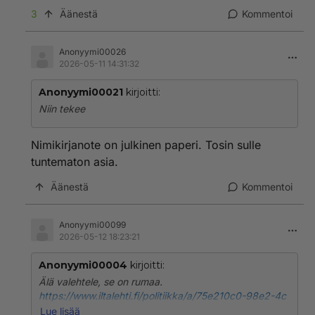
3
Äänestä
Kommentoi
Anonyymi00026
2026-05-11 14:31:32
Anonyymi00021
kirjoitti:
Niin tekee
Nimikirjanote on julkinen paperi. Tosin sulle
tuntematon asia.
Äänestä
Kommentoi
Anonyymi00099
2026-05-12 18:23:21
Anonyymi00004
kirjoitti:
Älä valehtele, se on rumaa.
https://www.iltalehti.fi/politiikka/a/75e210c0-98e2-4c
4c-bc90-28e447920b1e
Lue lisää