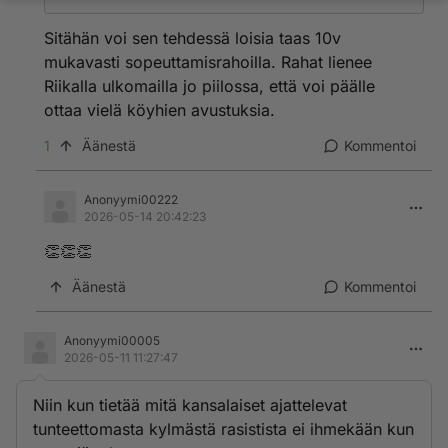
Sitähän voi sen tehdessä loisia taas 10v
mukavasti sopeuttamisrahoilla. Rahat lienee
Riikalla ulkomailla jo piilossa, että voi päälle
ottaa vielä köyhien avustuksia.
1
Äänestä
Kommentoi
Anonyymi00222
2026-05-14 20:42:23
👏👏👏
Äänestä
Kommentoi
Anonyymi00005
2026-05-11 11:27:47
Niin kun tietää mitä kansalaiset ajattelevat
tunteettomasta kylmästä rasistista ei ihmekään kun