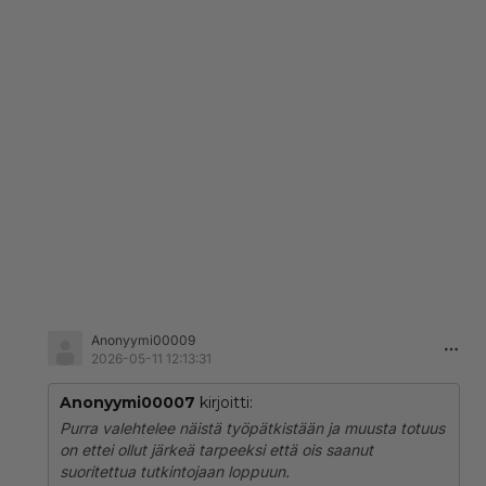
Anonyymi00009
2026-05-11 12:13:31
Anonyymi00007
kirjoitti:
Purra valehtelee näistä työpätkistään ja muusta totuus
on ettei ollut järkeä tarpeeksi että ois saanut
suoritettua tutkintojaan loppuun.