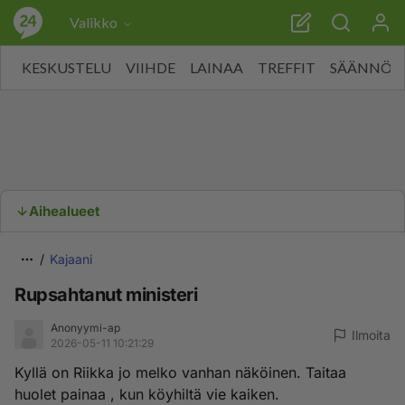
Valikko
KESKUSTELU
VIIHDE
LAINAA
TREFFIT
SÄÄNNÖT
Aihealueet
Kajaani
Rupsahtanut ministeri
Anonyymi-ap
Ilmoita
2026-05-11 10:21:29
Kyllä on Riikka jo melko vanhan näköinen. Taitaa
huolet painaa , kun köyhiltä vie kaiken.