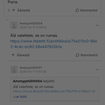
Purra.
9
Äänestä
Kommentoi
Anonyymi00004
2026-05-11 11:06:22
Älä valehtele, se on rumaa.
https://www.iltalehti.fi/politiikka/a/75e210c0-98e
2-4c4c-bc90-28e447920b1e
Äänestä
Kommentoi
Anonyymi00007
2026-05-11 11:57:28
Anonyymi00004
kirjoitti:
Älä valehtele, se on rumaa.
https://www.iltalehti.fi/politiikka/a/75e210c0-98e2-4c
4c-bc90-28e447920b1e
Lue lisää