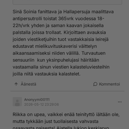
Sinä Soinia fanittava ja Hallapersuja maalittava
antipersutrolli toistat 365vrk vuodessa 18-
22h/vrk yhden ja saman kaavan jokaisella
palstalla joissa trollaat. Kirjoittaen avauksia
joiden viestiketjuihin tuot vastakkaisia leirejä
edustavat mielikuvituskaverisi väittelyn
aikaansaamiseksi niiden välillä. Turvautuen
sensuuriin kun yksinpuhelujasi häiritään
vastaamalla sinun viestien kalasteluviesteihin
joilla niitä vastauksia kalastelet.
Äänestä
Kommentoi
Anonyymi00111
2026-05-12 23:29:06
Riikka on upea, vaikkei enää teinityttö iältään ole,
mutta tykkään just tuollaisesta vahvasta
osaavasta naisesta! Ajatella lukion keskiarvo