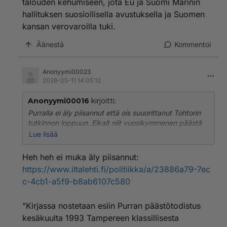
talouden kehumiseen, jota Eu ja Suomi Marinin
oksalle heppoisin eväin ja ilman Timo Soinin nostamaa
Perussuomslaisia ei nämä kumpainenkaan ois saanut
hallituksen suosiollisella avustuksella ja Suomen
Puoluetta nimeltä Persut nousemaan mihinkään
kansan verovaroilla tuki.
varteenotettavaksi puolueeksi.!
Äänestä
Kommentoi
Anonyymi00023
2026-05-11 14:05:12
Anonyymi00016
kirjoitti:
Purralla ei äly piisannut että ois suuorittanut Tohtorin
tutkinnon loppuun..Eikait niit vuosikymmenen päästä
suoriteta loppuun .
Lue lisää
Tämä Halla ahokin Suunnitteli Pornoluolan ja Kaupan
perustamista Lappeenrantaan vaan ei saanut siihen
Heh heh ei muka äly piisannut:
lupaa.Sitten huomasi nämä Persut että siellähän
https://www.iltalehti.fi/politiikka/a/23886a79-7ec
pääsee pinnalle kun vaan hokee Mamut valtaa
c-4cb1-a5f9-b8ab6107c580
Suomen .Molemmat pääsi Persujen ansiosta Vihreälle
oksalle heppoisin eväin ja ilman Timo Soinin nostamaa
Perussuomslaisia ei nämä kumpainenkaan ois saanut
"Kirjassa nostetaan esiin Purran päästötodistus
Puoluetta nimeltä Persut nousemaan mihinkään
kesäkuulta 1993 Tampereen klassillisesta
varteenotettavaksi puolueeksi.!