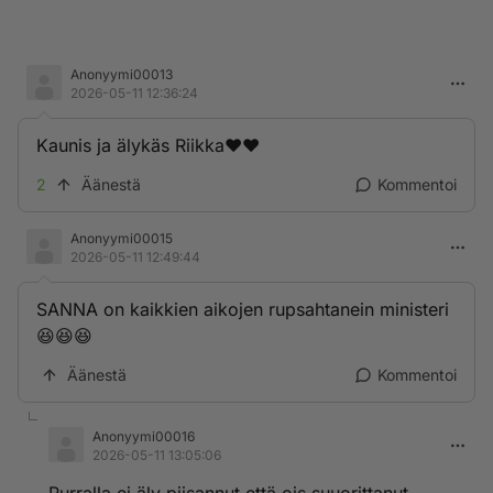
Anonyymi00013
2026-05-11 12:36:24
Kaunis ja älykäs Riikka❤️❤️
2
Äänestä
Kommentoi
Anonyymi00015
2026-05-11 12:49:44
SANNA on kaikkien aikojen rupsahtanein ministeri
😆😆😆
Äänestä
Kommentoi
Anonyymi00016
2026-05-11 13:05:06