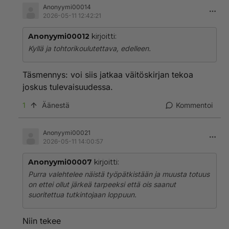
Anonyymi00014
2026-05-11 12:42:21
Anonyymi00012
kirjoitti:
Kyllä ja tohtorikoulutettava, edelleen.
Täsmennys: voi siis jatkaa väitöskirjan tekoa
joskus tulevaisuudessa.
1
Äänestä
Kommentoi
Anonyymi00021
2026-05-11 14:00:57
Anonyymi00007
kirjoitti:
Purra valehtelee näistä työpätkistään ja muusta totuus
on ettei ollut järkeä tarpeeksi että ois saanut
suoritettua tutkintojaan loppuun.
Niin tekee