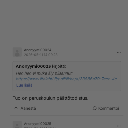
Anonyymi00024
2026-05-11 14:09:28
Anonyymi00023
kirjoitti:
Heh heh ei muka äly piisannut:
https://www.iltalehti.fi/politiikka/a/23886a79-7ecc-4c
b1-a5f9-b8ab6107c580
Lue lisää
"Kirjassa nostetaan esiin Purran päästötodistus
Tuo on peruskoulun päättötodistus.
kesäkuulta 1993 Tampereen klassillisesta koulusta eli
Clasusta. Todistus vilisee kymppejä. Niitä on yhteensä
Äänestä
Kommentoi
11. Joukossa on vain neljä yhdeksikköä. Ne Purra on
saanut matematiikasta, biologiasta, maantiedosta ja
Anonyymi00025
kotitaloudesta. Kaksi kasin arvosanaa on tullut