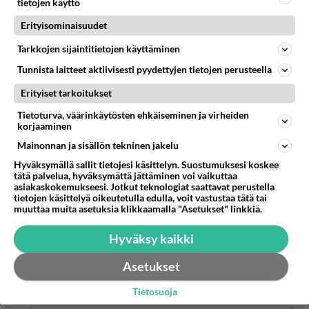
tietojen käyttö
Anonyymi00203
2026-05-14 10:45:56
Erityisominaisuudet
Anonyymi00004
kirjoitti:
Tarkkojen sijaintitietojen käyttäminen
Älä valehtele, se on rumaa.
Tunnista laitteet aktiivisesti pyydettyjen tietojen perusteella
https://www.iltalehti.fi/politiikka/a/75e210c0-98e2-4c
4c-bc90-28e447920b1e
Lue lisää
Erityiset tarkoitukset
Tietoturva, väärinkäytösten ehkäiseminen ja virheiden
Kyllä hän oli työttömänä ja kävi myös sossun
korjaaminen
luukulla Turussa asuessaan ainakin ja oli niin
Mainonnan ja sisällön tekninen jakelu
ilkee kuin olla voi. Ja sama ilkeys jatkuu ja vielä
Hyväksymällä sallit tietojesi käsittelyn. Suostumuksesi koskee
pahempana
tätä palvelua, hyväksymättä jättäminen voi vaikuttaa
asiakaskokemukseesi. Jotkut teknologiat saattavat perustella
1
Äänestä
Kommentoi
tietojen käsittelyä oikeutetulla edulla, voit vastustaa tätä tai
muuttaa muita asetuksia klikkaamalla "Asetukset" linkkiä.
Anonyymi00214
Hyväksy kaikki
2026-05-14 15:18:01
Asetukset
Anonyymi00014
kirjoitti:
Täsmennys: voi siis jatkaa väitöskirjan tekoa joskus
Tietosuoja
tulevaisuudessa.