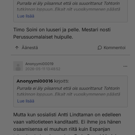
Purralla ei äly piisannut että ois suuorittanut Tohtorin
tutkinnon loppuun..Eikait niit vuosikymmenen päästä
suoriteta loppuun .
Lue lisää
Tämä Halla ahokin Suunnitteli Pornoluolan ja Kaupan
perustamista Lappeenrantaan vaan ei saanut siihen
Timo Soini on luuseri ja pelle. Mestari nosti
lupaa.Sitten huomasi nämä Persut että siellähän
Perussuomalaiset huipulle.
pääsee pinnalle kun vaan hokee Mamut valtaa
Suomen .Molemmat pääsi Persujen ansiosta Vihreälle
Äänestä
Kommentoi
oksalle heppoisin eväin ja ilman Timo Soinin nostamaa
Perussuomslaisia ei nämä kumpainenkaan ois saanut
Puoluetta nimeltä Persut nousemaan mihinkään
Anonyymi00019
2026-05-11 13:48:52
varteenotettavaksi puolueeksi.!
Anonyymi00016
kirjoitti:
Purralla ei äly piisannut että ois suuorittanut Tohtorin
tutkinnon loppuun..Eikait niit vuosikymmenen päästä
suoriteta loppuun .
Lue lisää
Tämä Halla ahokin Suunnitteli Pornoluolan ja Kaupan
perustamista Lappeenrantaan vaan ei saanut siihen
Mutta kun sosialisti Antti Lindtaman on edelleen
lupaa.Sitten huomasi nämä Persut että siellähän
vaan valtiotieteen kanditaatti. Ei ihme jos hänen
pääsee pinnalle kun vaan hokee Mamut valtaa
osaamisensa ei muuhun riitä kuin Espanjan
Suomen .Molemmat pääsi Persujen ansiosta Vihreälle