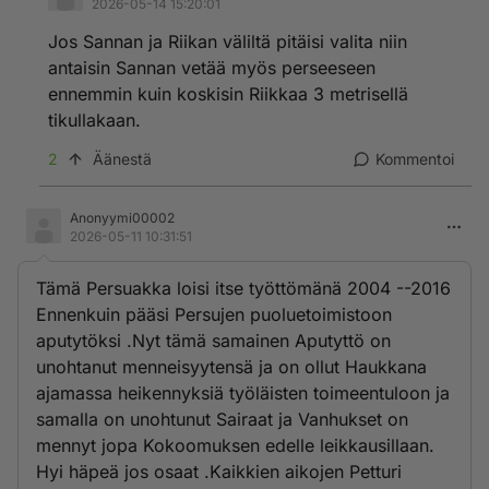
2026-05-14 15:20:01
Jos Sannan ja Riikan väliltä pitäisi valita niin
antaisin Sannan vetää myös perseeseen
ennemmin kuin koskisin Riikkaa 3 metrisellä
tikullakaan.
2
Äänestä
Kommentoi
Anonyymi00002
2026-05-11 10:31:51
Tämä Persuakka loisi itse työttömänä 2004 --2016
Ennenkuin pääsi Persujen puoluetoimistoon
aputytöksi .Nyt tämä samainen Aputyttö on
unohtanut menneisyytensä ja on ollut Haukkana
ajamassa heikennyksiä työläisten toimeentuloon ja
samalla on unohtunut Sairaat ja Vanhukset on
mennyt jopa Kokoomuksen edelle leikkausillaan.
Hyi häpeä jos osaat .Kaikkien aikojen Petturi