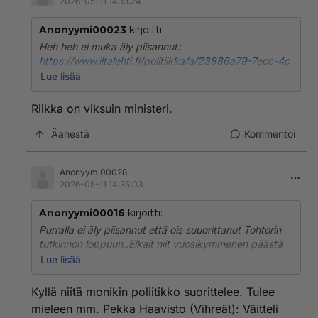
2026-05-11 14:13:24
tekninen työ ja tekstiilityö -oppiaineesta sekä
liikunnasta."
Anonyymi00023
kirjoitti:
Heh heh ei muka äly piisannut:
"Purran todistuksen kaikkien aineiden keskiarvo on
https://www.iltalehti.fi/politiikka/a/23886a79-7ecc-4c
9,6"
b1-a5f9-b8ab6107c580
Lue lisää
"Kirjassa nostetaan esiin Purran päästötodistus
Riikka on viksuin ministeri.
kesäkuulta 1993 Tampereen klassillisesta koulusta eli
Clasusta. Todistus vilisee kymppejä. Niitä on yhteensä
Äänestä
Kommentoi
11. Joukossa on vain neljä yhdeksikköä. Ne Purra on
saanut matematiikasta, biologiasta, maantiedosta ja
Anonyymi00028
kotitaloudesta. Kaksi kasin arvosanaa on tullut
2026-05-11 14:35:03
tekninen työ ja tekstiilityö -oppiaineesta sekä
liikunnasta."
Anonyymi00016
kirjoitti:
Purralla ei äly piisannut että ois suuorittanut Tohtorin
"Purran todistuksen kaikkien aineiden keskiarvo on
tutkinnon loppuun..Eikait niit vuosikymmenen päästä
9,6"
suoriteta loppuun .
Lue lisää
Tämä Halla ahokin Suunnitteli Pornoluolan ja Kaupan
perustamista Lappeenrantaan vaan ei saanut siihen
Kyllä niitä monikin poliitikko suorittelee. Tulee
lupaa.Sitten huomasi nämä Persut että siellähän
mieleen mm. Pekka Haavisto (Vihreät): Väitteli
pääsee pinnalle kun vaan hokee Mamut valtaa