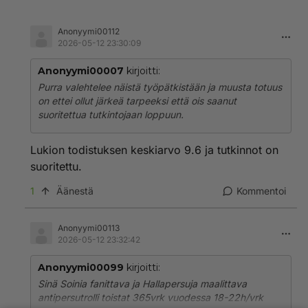
Anonyymi00112
2026-05-12 23:30:09
Anonyymi00007
kirjoitti:
Purra valehtelee näistä työpätkistään ja muusta totuus
on ettei ollut järkeä tarpeeksi että ois saanut
suoritettua tutkintojaan loppuun.
Lukion todistuksen keskiarvo 9.6 ja tutkinnot on
suoritettu.
1
Äänestä
Kommentoi
Anonyymi00113
2026-05-12 23:32:42
Anonyymi00099
kirjoitti:
Sinä Soinia fanittava ja Hallapersuja maalittava
antipersutrolli toistat 365vrk vuodessa 18-22h/vrk