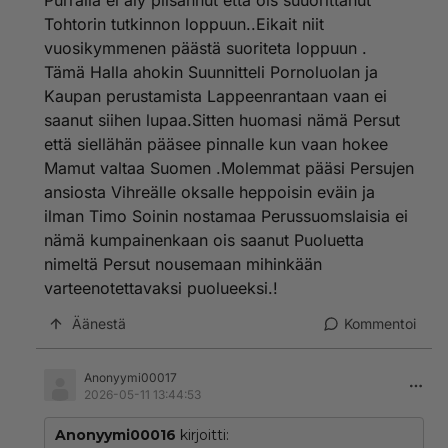
Purralla ei äly piisannut että ois suuorittanut
Tohtorin tutkinnon loppuun..Eikait niit
vuosikymmenen päästä suoriteta loppuun .
Tämä Halla ahokin Suunnitteli Pornoluolan ja
Kaupan perustamista Lappeenrantaan vaan ei
saanut siihen lupaa.Sitten huomasi nämä Persut
että siellähän pääsee pinnalle kun vaan hokee
Mamut valtaa Suomen .Molemmat pääsi Persujen
ansiosta Vihreälle oksalle heppoisin eväin ja
ilman Timo Soinin nostamaa Perussuomslaisia ei
nämä kumpainenkaan ois saanut Puoluetta
nimeltä Persut nousemaan mihinkään
varteenotettavaksi puolueeksi.!
Äänestä
Kommentoi
Anonyymi00017
2026-05-11 13:44:53
Anonyymi00016
kirjoitti: