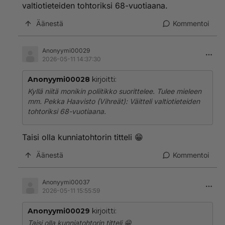
valtiotieteiden tohtoriksi 68-vuotiaana.
Suomen .Molemmat pääsi Persujen ansiosta Vihreälle
oksalle heppoisin eväin ja ilman Timo Soinin nostamaa
Äänestä
Kommentoi
Perussuomslaisia ei nämä kumpainenkaan ois saanut
Puoluetta nimeltä Persut nousemaan mihinkään
varteenotettavaksi puolueeksi.!
Anonyymi00029
2026-05-11 14:37:30
Anonyymi00028
kirjoitti:
Kyllä niitä monikin poliitikko suorittelee. Tulee mieleen
mm. Pekka Haavisto (Vihreät): Väitteli valtiotieteiden
tohtoriksi 68-vuotiaana.
Taisi olla kunniatohtorin titteli 😁
Äänestä
Kommentoi
Anonyymi00037
2026-05-11 15:55:59
Anonyymi00029
kirjoitti:
Taisi olla kunniatohtorin titteli 😁