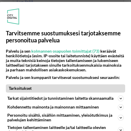
yhden ja saman kaavan jokaisella palstalla joissa
Lue lisää
trollaat. Kirjoittaen avauksia joiden viestiketjuihin tuot
vastakkaisia leirejä edustavat mielikuvituskaverisi
Trollihan tuo ylsinpuhelija on. Ei kannata ottaa
väittelyn aikaansaamiseksi niiden välillä. Turvautuen
kantaa.
sensuuriin kun yksinpuhelujasi häiritään vastaamalla
sinun viestien kalasteluviesteihin joilla niitä vastauksia
Tarvitsemme suostumuksesi tarjotaksemme
1
Äänestä
Kommentoi
kalastelet.
personoitua palvelua
Anonyymi00136
Palvelu ja sen
kolmannen osapuolen toimittajat (73)
keräävät
2026-05-13 10:19:08
henkilötietoja (esim. IP-osoite tai laitetunniste) käyttäen evästeitä
ja muita teknisiä keinoja tietojen tallentamiseen ja lukemiseen
Anonyymi00007
kirjoitti:
laitteellasi tarjotakseen sinulle tarkoituksenmukaisia mainoksia
ja parhaan mahdollisen asiakaskokemuksen.
Purra valehtelee näistä työpätkistään ja muusta totuus
Palvelu ja sen kumppanit tarvitsevat suostumuksesi seuraaviin:
on ettei ollut järkeä tarpeeksi että ois saanut
suoritettua tutkintojaan loppuun.
Tarkoitukset
Tarkat sijaintitiedot ja tunnistaminen laitetta skannaamalla
Älliä kyllä Riikalla löytyy, toisin kun sinulla,
arvostelet ja haukut kuin rakki.
Kohdennettu mainonta ja mainonnan mittaaminen
Personoitu sisältö, sisällön mittaaminen, yleisötutkimus ja
Äänestä
Kommentoi
palvelujen kehittäminen
Tietojen tallentaminen laitteelle ja/tai laitteella olevien