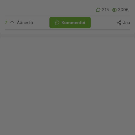
215
2006
7
Äänestä
Kommentoi
Jaa