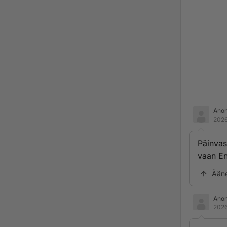
Ano
2026
Päinvas
vaan En
Ään
Ano
2026