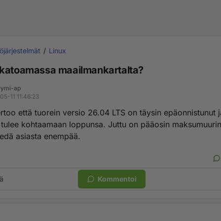
öjärjestelmät
Linux
katoamassa maailmankartalta?
ymi-ap
05-11 11:46:23
kertoo että tuorein versio 26.04 LTS on täysin epäonnistunut 
x tulee kohtaamaan loppunsa. Juttu on pääosin maksumuuri
tiedä asiasta enempää.
ä
Kommentoi