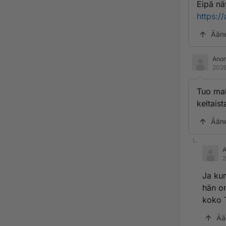
Eipä näy
https:/
Ään
Ano
2026
Tuo mak
keltaist
Ään
2
Ja kun
hän on
koko 
Ää