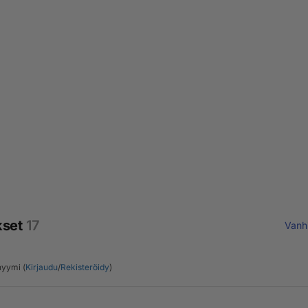
kset
17
Vanh
yymi (
Kirjaudu
/
Rekisteröidy
)