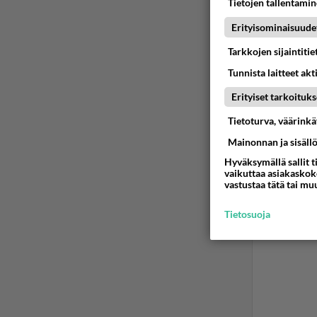
Tietojen tallentamine
Erityisominaisuude
Tarkkojen sijaintiti
Tunnista laitteet akt
Erityiset tarkoituks
Tietoturva, väärink
Mainonnan ja sisäll
Hyväksymällä sallit t
vaikuttaa asiakaskoke
vastustaa tätä tai mu
Tietosuoja