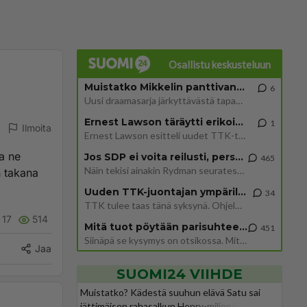
Osallistu keskusteluun
Muistatko Mikkelin panttivankidraaman?
6
Uusi draamasarja järkyttävästä tapauksesta on tulossa. Tositapahtumiin perustuva sarja ammentaa vuoden 1986 Mikkelin pan
Ernest Lawson täräytti erikoisen heiton TTK-lehdistötilaisuudessa: " Onko tässä tarkoituksena...?"
1
Ilmoita
Ernest Lawson esitteli uudet TTK-tähtioppilaat ja opettajat torstaina 6.8. lehdistölle. Tulevalla kaudella on yksi hausk
ja ne
Jos SDP ei voita reilusti, persut kumoavat demokratian Suomesta
465
Näin tekisi ainakin Rydman seuratessaan idolinsa Trumpin mallia https://www.is.fi/politiikka/art-2000012187244.html
n takana
Uuden TTK-juontajan ympärillä epätietoisuus sakenee - Nyt MTV hämmentää soppaa
34
TTK tulee taas tänä syksynä. Ohjelman uudet tähtioppilaat julkistetaan torstaina 6. elokuuta klo 14 alkavassa lehdistö
17
514
Mitä tuot pöytään parisuhteessa?
451
Siinäpä se kysymys on otsikossa. Mitäpä siis tuot/toisit pöytään parisuhteessa? Oletko mies vai nainen? Koetko sen mitä
Jaa
SUOMI24 VIIHDE
Muistatko? Kädestä suuhun elävä Satu sai
jättimäisen rahasalkun Henry-miljonääriltä