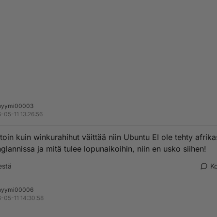
nyymi00003
-05-11 13:26:56
toin kuin winkurahihut väittää niin Ubuntu EI ole tehty afrik
glannissa ja mitä tulee lopunaikoihin, niin en usko siihen!
estä
K
nyymi00006
-05-11 14:30:58