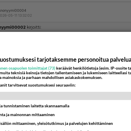
Anonyymi00004
026-05-11 13:32:02
nyymi00002
kirjoitti:
e mitään linkkuraa, on vain winkura ja sinä niitä omia pierujas nuuhkit,
stit tuollalailla käyttäydytä!!
uisleipää.
uostumuksesi tarjotaksemme personoitua palvelu
nestä
K
nen osapuolen toimittajat (73)
keräävät henkilötietoja (esim. IP-osoite ta
 muita teknisiä keinoja tietojen tallentamiseen ja lukemiseen laitteellasi t
a mainoksia ja parhaan mahdollisen asiakaskokemuksen.
Anonyymi00008
anit tarvitsevat suostumuksesi seuraaviin:
026-05-11 16:03:08
nyymi00004
kirjoitti:
ruisleipää.
t ja tunnistaminen laitetta skannaamalla
ta ja mainonnan mittaaminen
saakin hyvän aromin.
sisällön mittaaminen, yleisötutkimus ja palvelujen kehittäminen
nestä
K