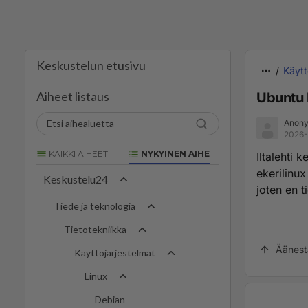
Keskustelun etusivu
Käytt
Aiheet listaus
Ubuntu 
Anony
2026-
KAIKKI AIHEET
NYKYINEN AIHE
Iltalehti 
ekerilinu
Keskustelu24
joten en 
Tiede ja teknologia
Tietotekniikka
Äänest
Käyttöjärjestelmät
Linux
Debian