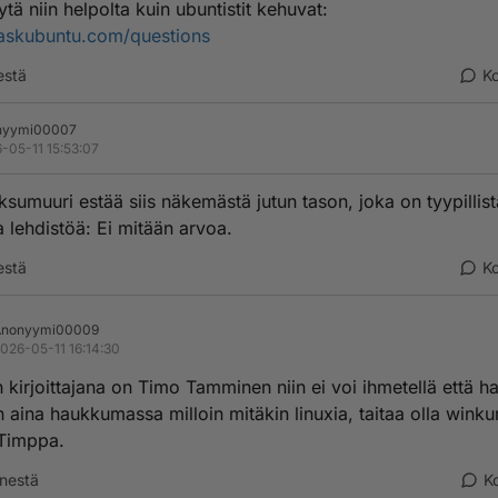
tä niin helpolta kuin ubuntistit kehuvat:
/askubuntu.com/questions
estä
K
nyymi00007
-05-11 15:53:07
sumuuri estää siis näkemästä jutun tason, joka on tyypillist
a lehdistöä: Ei mitään arvoa.
estä
K
Anonyymi00009
026-05-11 16:14:30
 kirjoittajana on Timo Tamminen niin ei voi ihmetellä että h
 aina haukkumassa milloin mitäkin linuxia, taitaa olla winkur
Timppa.
nestä
K