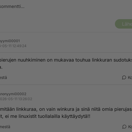
Lähe
nyymi00001
-05-11 12:49:24
ierujen nuuhkiminen on mukavaa touhua linkkuran sudotuk
a.
estä
K
Anonyymi00002
026-05-11 13:26:02
 mitään linkkuraa, on vain winkura ja sinä niitä omia pierujas
t, ei me linuxistit tuollalailla käyttäydytä!!
nestä
K