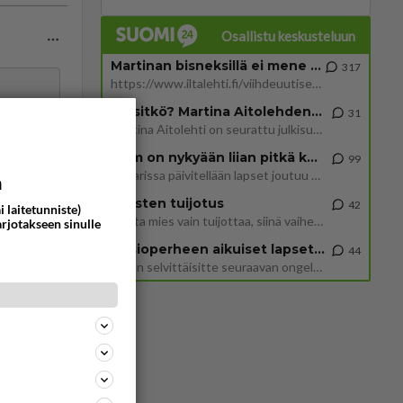
Osallistu keskusteluun
Martinan bisneksillä ei mene hyvin
317
https://www.iltalehti.fi/viihdeuutiset/a/c46da6ab-340f-4790-aaa7-0865eed2336 Yrityksen konkurssihakemus on tullut kärä
 ei me
Tiesitkö? Martina Aitolehden isäpuoli on tämä suosittu laulaja
31
Martina Aitolehti on seurattu julkisuuden henkilö. Lähipiiriin mahtuu muitakin tunnettuja henkilöitä. Tiesitkö, että Ma
2 km on nykyään liian pitkä koulumatka
99
Hesarissa päivitellään lapset joutuu nyt kulkemaan 2 km kouluun jösses. Ruostefillarilla tuo matka menee vaikka miten äk
a
ommentoi
Miesten tuijotus
42
i laitetunniste)
Mutta mies vain tuijottaa, siinä vaiheessa käännän itse pään pois. Mikä juttu? Yleensä jos joku tuijottaa tai katsoo, hä
arjotakseen sinulle
Uusioperheen aikuiset lapset tyhjentää jääkaapin käydessään
44
Miten selvittäisitte seuraavan ongelman, meillä on uusioperhe, minulla teini-ikäiset lapset ja puolisolla aikuiset, jotk
ommentoi