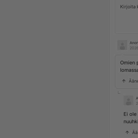
Ano
2026
Omien p
lomass
Ään
2
Ei ole
nuuhki
Ää