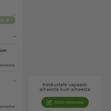
tä
sien
ommentoi
Keskustele vapaasti
aiheesta kuin aiheesta
Aloita keskustelu
ommentoi