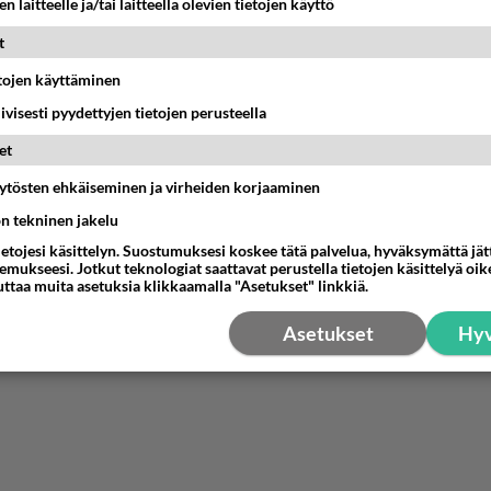
n laitteelle ja/tai laitteella olevien tietojen käyttö
t
etojen käyttäminen
iivisesti pyydettyjen tietojen perusteella
et
äytösten ehkäiseminen ja virheiden korjaaminen
ön tekninen jakelu
ietojesi käsittelyn. Suostumuksesi koskee tätä palvelua, hyväksymättä jä
mukseesi. Jotkut teknologiat saattavat perustella tietojen käsittelyä oike
uttaa muita asetuksia klikkaamalla "Asetukset" linkkiä.
Asetukset
Hyv