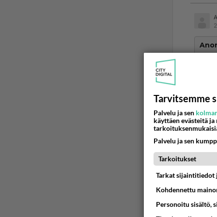
2
Ano
Ei ol
linuxi
Syön r
Tarvitsemme s
Ää
Palvelu ja sen
kolman
käyttäen evästeitä ja
tarkoituksenmukaisi
Palvelu ja sen kumpp
2
Tarkoitukset
Ano
Syön 
Tarkat sijaintitiedo
Kohdennettu mainon
Siitä 
Personoitu sisältö, 
Ää