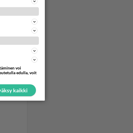
ttäminen voi
utetulla edulla, voit
äksy kaikki