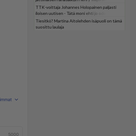
TTK-voittaja Johannes Holopainen paljasti
iloisen uutisen - Tätä moni ehti jo odottaa
Tiesitkö? Martina Aitolehden isäpuoli on tämä
suosittu laulaja
immat
5000