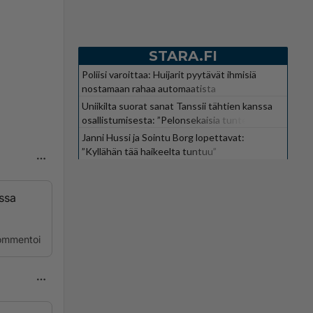
STARA.FI
Poliisi varoittaa: Huijarit pyytävät ihmisiä
nostamaan rahaa automaatista
Uniikilta suorat sanat Tanssii tähtien kanssa
osallistumisesta: ”Pelonsekaisia tunteita”
Janni Hussi ja Sointu Borg lopettavat:
”Kyllähän tää haikeelta tuntuu”
assa
ommentoi