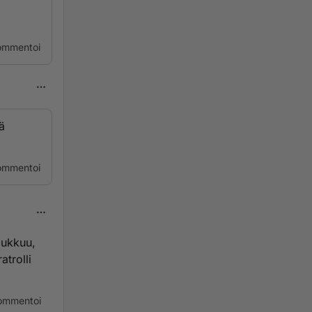
ommentoi
ä
ommentoi
aukkuu,
atrolli
ommentoi