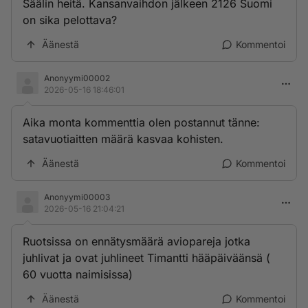
Säälin heitä. Kansanvaihdon jälkeen 2126 Suomi
on sika pelottava?
Äänestä
Kommentoi
Anonyymi00002
2026-05-16 18:46:01
Aika monta kommenttia olen postannut tänne:
satavuotiaitten määrä kasvaa kohisten.
Äänestä
Kommentoi
Anonyymi00003
2026-05-16 21:04:21
Ruotsissa on ennätysmäärä aviopareja jotka
juhlivat ja ovat juhlineet Timantti hääpäiväänsä (
60 vuotta naimisissa)
Äänestä
Kommentoi