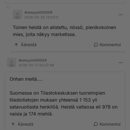
Anonyymi00009
2026-05-20 13:03:11
Toinen heistä on alistettu, nössö, pienikokoinen
mies, joita näkyy marketissa.
Äänestä
Kommentoi
Anonyymi00004
2026-05-17 00:27:48
Onhan meitä....
Suomessa on Tilastokeskuksen tuoreimpien
tilastotietojen mukaan yhteensä 1 153 yli
satavuotiasta henkilöä. Heistä valtaosa eli 979 on
naisia ja 174 miehiä.
Äänestä
Kommentoi