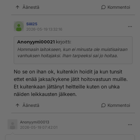
Äänestä
Kommentoi
Siili25
2026-05-19 13:32:16
Anonyymi00021
kirjoitti:
Hommasin laitokseen, kun ei minusta ole muistisairaan
vanhuksen hoitajaksi. Ihan tarpeeksi sai jo hoitaa.
No se on ihan ok, kuitenkin hoidit ja kun tunsit
ettet enää jaksa/kykene jätit hoitovastuun muille.
Et kuitenkaan jättänyt heitteille kuten on uhka
näiden leikkausten jälkeen.
Äänestä
Kommentoi
Anonyymi00013
2026-05-19 07:42:01