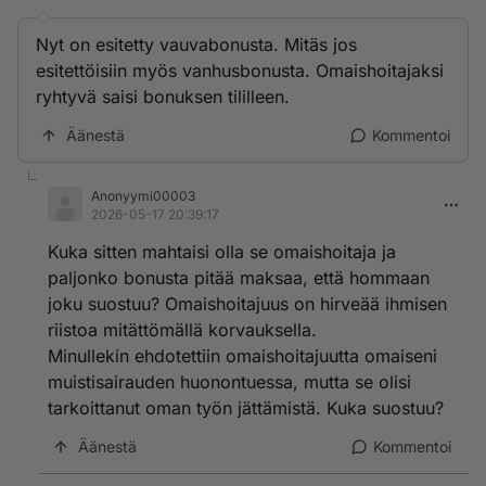
Nyt on esitetty vauvabonusta. Mitäs jos
esitettöisiin myös vanhusbonusta. Omaishoitajaksi
ryhtyvä saisi bonuksen tililleen.
Äänestä
Kommentoi
Anonyymi00003
2026-05-17 20:39:17
Kuka sitten mahtaisi olla se omaishoitaja ja
paljonko bonusta pitää maksaa, että hommaan
joku suostuu? Omaishoitajuus on hirveää ihmisen
riistoa mitättömällä korvauksella.
Minullekin ehdotettiin omaishoitajuutta omaiseni
muistisairauden huonontuessa, mutta se olisi
tarkoittanut oman työn jättämistä. Kuka suostuu?
Äänestä
Kommentoi