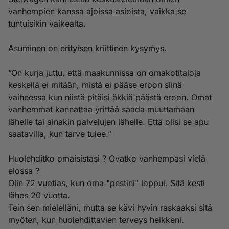
vanhempien kanssa ajoissa asioista, vaikka se
tuntuisikin vaikealta.
Asuminen on erityisen kriittinen kysymys.
”On kurja juttu, että maakunnissa on omakotitaloja
keskellä ei mitään, mistä ei pääse eroon siinä
vaiheessa kun niistä pitäisi äkkiä päästä eroon. Omat
vanhemmat kannattaa yrittää saada muuttamaan
lähelle tai ainakin palvelujen lähelle. Että olisi se apu
saatavilla, kun tarve tulee.”
Huolehditko omaisistasi ? Ovatko vanhempasi vielä
elossa ?
Olin 72 vuotias, kun oma "pestini" loppui. Sitä kesti
lähes 20 vuotta.
Tein sen mielelläni, mutta se kävi hyvin raskaaksi sitä
myöten, kun huolehdittavien terveys heikkeni.