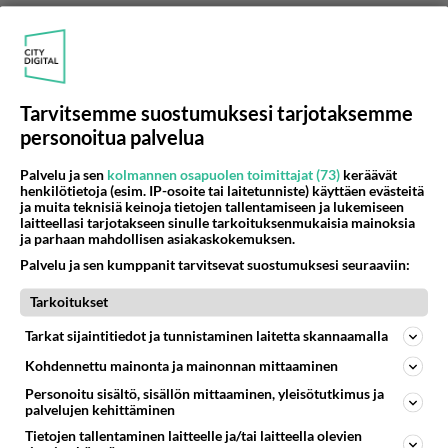
Jos esimerkiksi olet parisuhteessa ollut
vuosikymmeniä ja toinen teistä alkaa tarvita apua
selvitäkseen päivittäisistä toimista autatko vai
Tarvitsemme suostumuksesi tarjotaksemme
hylkäätkö? Jos meinaat jatkaa yhteiseloa
personoitua palvelua
samassa huushollissa ajaudut hoitajuuteen halusit
tai et kutsuttakoon sitä millä nimellä hyvänsä.
Palvelu ja sen
kolmannen osapuolen toimittajat (73)
keräävät
Hoidat ilmaiseksi tai haet jotain hoitobonusta.
henkilötietoja (esim. IP-osoite tai laitetunniste) käyttäen evästeitä
ja muita teknisiä keinoja tietojen tallentamiseen ja lukemiseen
laitteellasi tarjotakseen sinulle tarkoituksenmukaisia mainoksia
Jos meinaa lähteä erilleen pitäisikö lähteä siinä
ja parhaan mahdollisen asiakaskokemuksen.
vaiheessa jo kun toinen vielä pärjää?
Palvelu ja sen kumppanit tarvitsevat suostumuksesi seuraaviin:
1
Äänestä
Kommentoi
Tarkoitukset
Tarkat sijaintitiedot ja tunnistaminen laitetta skannaamalla
Siili25
2026-05-18 11:37:45
Kohdennettu mainonta ja mainonnan mittaaminen
Personoitu sisältö, sisällön mittaaminen, yleisötutkimus ja
Anonyymi00007
kirjoitti:
palvelujen kehittäminen
Ei mitään muttia.
Tietojen tallentaminen laitteelle ja/tai laitteella olevien