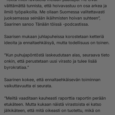
välttämättä tunnista, että hoivavastuu on osa arkea ja
ilmiö työpaikoilla. Me ollaan Suomessa valitettavasti
juoksemassa seinään ikäihmisten hoivan suhteen”,
Saarinen sanoo Tänään töissä -podcastissa.
Saarisen mukaan juhlapuheissa korostetaan ketteriä
ideoita ja ennaltaehkäisyä, mutta todellisuus on toinen.
”Kun puhujapöntöstä laskeudutaan alas, seuraava tieto
onkin, että perustetaan uusi virasto ja tulee lisää
byrokratiaa.”
Saarinen kokee, että ennaltaehkäisevän toiminnan
vaikuttavuutta ei seurata.
”Meiltä vaaditaan kauheasti raporttia raportin perään
etukäteen. Mutta kukaan näistä virastoista ei katso
jälkikäteen, että mitä oikeasti on tuotettu, mikä on