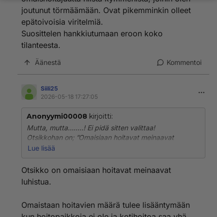
vaiheessa jo kun toinen vielä pärjää?
joutunut törmäämään. Ovat pikemminkin olleet
epätoivoisia viritelmiä.
Suosittelen hankkiutumaan eroon koko
tilanteesta.
Äänestä
Kommentoi
Siili25
2026-05-18 17:27:05
Anonyymi00008
kirjoitti:
Mutta, mutta……..! Ei pidä sitten valittaa!
Otsikkohan on; ”Omaisiaan hoitavat meinaavat
luhistua.”
Lue lisää
Ihan miten vaan. Jokainen varmaan tyylillään. En kyllä
ole nähnyt yhtään onnistunutta omaishoitajuutta niistä
Otsikko on omaisiaan hoitavat meinaavat
kymmenistä, joihin olen joutunut törmäämään. Ovat
luhistua.
pikemminkin olleet epätoivoisia viritelmiä.
Suosittelen hankkiutumaan eroon koko tilanteesta.
Omaistaan hoitavien määrä tulee lisääntymään
kun hoitopaikkoja ei ole ja kotihoitoa saa yhä