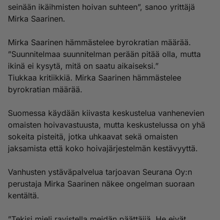
seinään ikäihmisten hoivan suhteen”, sanoo yrittäjä
Mirka Saarinen.
Mirka Saarinen hämmästelee byrokratian määrää.
”Suunnitelmaa suunnitelman perään pitää olla, mutta
ikinä ei kysytä, mitä on saatu aikaiseksi.”
Tiukkaa kritiikkiä. Mirka Saarinen hämmästelee
byrokratian määrää.
Suomessa käydään kiivasta keskustelua vanhenevien
omaisten hoivavastuusta, mutta keskustelussa on yhä
sokeita pisteitä, jotka uhkaavat sekä omaisten
jaksamista että koko hoivajärjestelmän kestävyyttä.
Vanhusten ystäväpalvelua tarjoavan Seurana Oy:n
perustaja Mirka Saarinen näkee ongelman suoraan
kentältä.
”Tekisi mieli ravistella meidän päättäjiä. He eivät