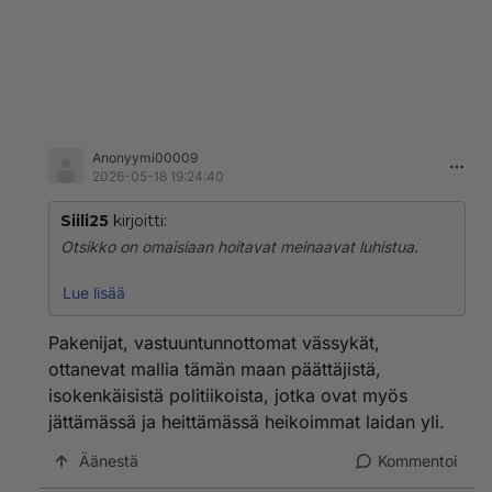
Anonyymi00009
2026-05-18 19:24:40
Siili25
kirjoitti:
Otsikko on omaisiaan hoitavat meinaavat luhistua.
Omaistaan hoitavien määrä tulee lisääntymään kun
Lue lisää
hoitopaikkoja ei ole ja kotihoitoa saa yhä harvempi.
Pakenijat, vastuuntunnottomat vässykät,
Ei auta pistää päätään pensaaseen vaan yrittää
ottanevat mallia tämän maan päättäjistä,
vaikuttaa omaishoitotilanteisiin.
isokenkäisistä politiikoista, jotka ovat myös
jättämässä ja heittämässä heikoimmat laidan yli.
Teitä pakenijoitakin riittää niissä tapauksissa joihin
minä olen törmännyt.
Äänestä
Kommentoi