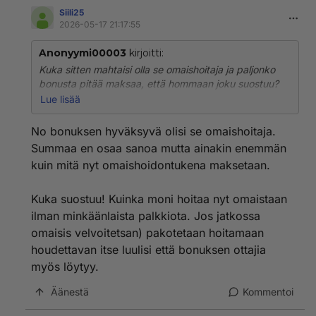
Siili25
2026-05-17 21:17:55
Anonyymi00003
kirjoitti:
Kuka sitten mahtaisi olla se omaishoitaja ja paljonko
bonusta pitää maksaa, että hommaan joku suostuu?
Omaishoitajuus on hirveää ihmisen riistoa mitättömällä
Lue lisää
korvauksella.
Minullekin ehdotettiin omaishoitajuutta omaiseni
No bonuksen hyväksyvä olisi se omaishoitaja.
muistisairauden huonontuessa, mutta se olisi
Summaa en osaa sanoa mutta ainakin enemmän
tarkoittanut oman työn jättämistä. Kuka suostuu?
kuin mitä nyt omaishoidontukena maksetaan.
Kuka suostuu! Kuinka moni hoitaa nyt omaistaan
ilman minkäänlaista palkkiota. Jos jatkossa
omaisis velvoitetsan) pakotetaan hoitamaan
houdettavan itse luulisi että bonuksen ottajia
myös löytyy.
Äänestä
Kommentoi