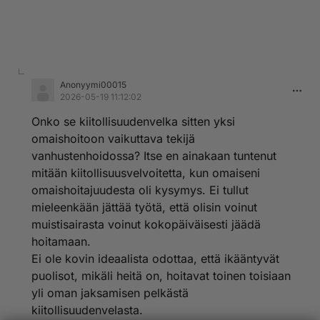
Anonyymi00015
2026-05-19 11:12:02
Onko se kiitollisuudenvelka sitten yksi
omaishoitoon vaikuttava tekijä
vanhustenhoidossa? Itse en ainakaan tuntenut
mitään kiitollisuusvelvoitetta, kun omaiseni
omaishoitajuudesta oli kysymys. Ei tullut
mieleenkään jättää työtä, että olisin voinut
muistisairasta voinut kokopäiväisesti jäädä
hoitamaan.
Ei ole kovin ideaalista odottaa, että ikääntyvät
puolisot, mikäli heitä on, hoitavat toinen toisiaan
yli oman jaksamisen pelkästä
kiitollisuudenvelasta.