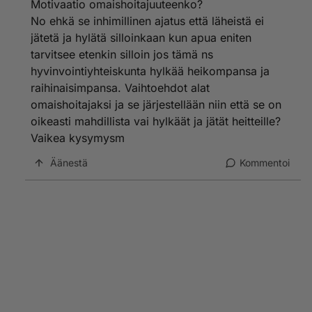
Motivaatio omaishoitajuuteenko?
No ehkä se inhimillinen ajatus että läheistä ei
jätetä ja hylätä silloinkaan kun apua eniten
tarvitsee etenkin silloin jos tämä ns
hyvinvointiyhteiskunta hylkää heikompansa ja
raihinaisimpansa. Vaihtoehdot alat
omaishoitajaksi ja se järjestellään niin että se on
oikeasti mahdillista vai hylkäät ja jätät heitteille?
Vaikea kysymysm
Äänestä
Kommentoi