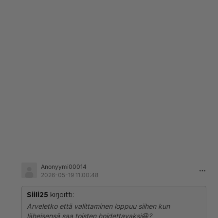
Anonyymi00014
2026-05-19 11:00:48
Siili25
kirjoitti:
Arveletko että valittaminen loppuu siihen kun
läheisensä saa toisten hoidettavaksi😆?