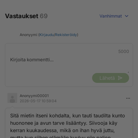
Vastaukset
69
Vanhimmat
Anonyymi (
Kirjaudu
/
Rekisteröidy
)
5000
Lähetä
Anonyymi00001
2026-05-17 10:59:04
Sitä mietin itseni kohdalta, kun tauti taudilta kunto
huononee ja avun tarve lisääntyy. Siivooja käy
kerran kuukaudessa, mikä on ihan hyvä juttu,
mutta kun siihen elämään kuuluu niin paljon