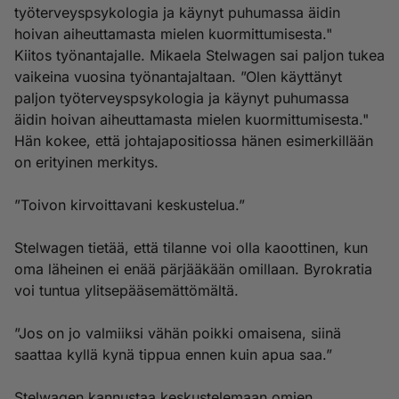
työterveyspsykologia ja käynyt puhumassa äidin
hoivan aiheuttamasta mielen kuormittumisesta."
Kiitos työnantajalle. Mikaela Stelwagen sai paljon tukea
vaikeina vuosina työnantajaltaan. ”Olen käyttänyt
paljon työterveyspsykologia ja käynyt puhumassa
äidin hoivan aiheuttamasta mielen kuormittumisesta."
Hän kokee, että johtajapositiossa hänen esimerkillään
on erityinen merkitys.
”Toivon kirvoittavani keskustelua.”
Stelwagen tietää, että tilanne voi olla kaoottinen, kun
oma läheinen ei enää pärjääkään omillaan. Byrokratia
voi tuntua ylitsepääsemättömältä.
”Jos on jo valmiiksi vähän poikki omaisena, siinä
saattaa kyllä kynä tippua ennen kuin apua saa.”
Stelwagen kannustaa keskustelemaan omien