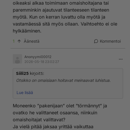
oikeaksi alkaa toimimaan omaishoitajana tai
paremminkin ajautuvat tilanteeseen tilanteen
myötä. Kun on kerran luvattu olla myötä ja
vastamäessä sitä myös ollaan. Vaihtoehto ei ole
hylkääminen.
1
Äänestä
Kommentoi
Anonyymi00012
2026-05-18 23:02:27
Siili25
kirjoitti:
Otsikko on omaisiaan hoitavat meinaavat luhistua.
Omaistaan hoitavien määrä tulee lisääntymään kun
Lue lisää
hoitopaikkoja ei ole ja kotihoitoa saa yhä harvempi.
Moneenko ”pakenijaan” olet ”törmännyt” ja
Ei auta pistää päätään pensaaseen vaan yrittää
ovatko he valittaneet osaansa, niinkuin
vaikuttaa omaishoitotilanteisiin.
omaishoitajat valittavat?
Ja vielä pitää jaksaa yrittää vaikuttaa
Teitä pakenijoitakin riittää niissä tapauksissa joihin