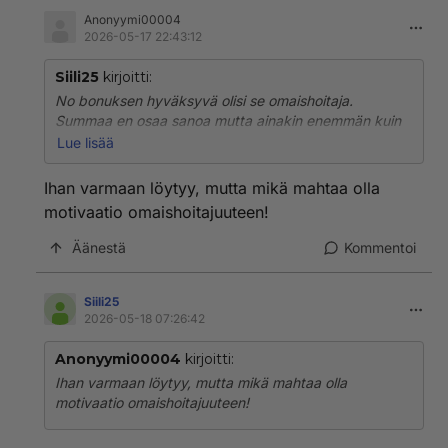
Anonyymi00004
2026-05-17 22:43:12
Siili25
kirjoitti:
No bonuksen hyväksyvä olisi se omaishoitaja.
Summaa en osaa sanoa mutta ainakin enemmän kuin
mitä nyt omaishoidontukena maksetaan.
Lue lisää
Kuka suostuu! Kuinka moni hoitaa nyt omaistaan ilman
Ihan varmaan löytyy, mutta mikä mahtaa olla
minkäänlaista palkkiota. Jos jatkossa omaisis
motivaatio omaishoitajuuteen!
velvoitetsan) pakotetaan hoitamaan houdettavan itse
luulisi että bonuksen ottajia myös löytyy.
Äänestä
Kommentoi
Siili25
2026-05-18 07:26:42
Anonyymi00004
kirjoitti:
Ihan varmaan löytyy, mutta mikä mahtaa olla
motivaatio omaishoitajuuteen!