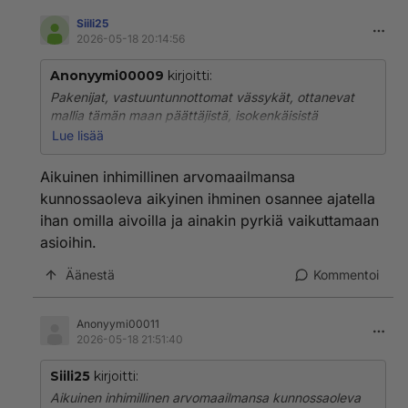
Siili25
2026-05-18 20:14:56
Anonyymi00009
kirjoitti:
Pakenijat, vastuuntunnottomat vässykät, ottanevat
mallia tämän maan päättäjistä, isokenkäisistä
politiikoista, jotka ovat myös jättämässä ja heittämässä
Lue lisää
heikoimmat laidan yli.
Aikuinen inhimillinen arvomaailmansa
kunnossaoleva aikyinen ihminen osannee ajatella
ihan omilla aivoilla ja ainakin pyrkiä vaikuttamaan
asioihin.
Äänestä
Kommentoi
Anonyymi00011
2026-05-18 21:51:40
Siili25
kirjoitti:
Aikuinen inhimillinen arvomaailmansa kunnossaoleva