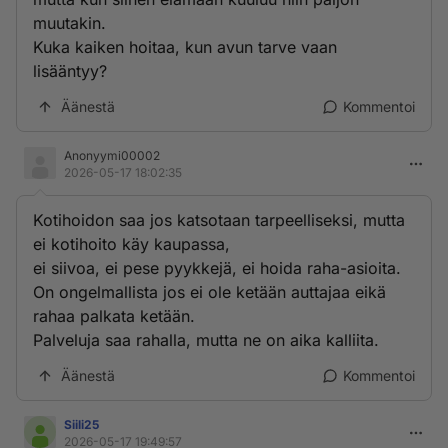
muutakin.
Kuka kaiken hoitaa, kun avun tarve vaan
lisääntyy?
Äänestä
Kommentoi
Anonyymi00002
2026-05-17 18:02:35
Kotihoidon saa jos katsotaan tarpeelliseksi, mutta
ei kotihoito käy kaupassa,
ei siivoa, ei pese pyykkejä, ei hoida raha-asioita.
On ongelmallista jos ei ole ketään auttajaa eikä
rahaa palkata ketään.
Palveluja saa rahalla, mutta ne on aika kalliita.
Äänestä
Kommentoi
Siili25
2026-05-17 19:49:57