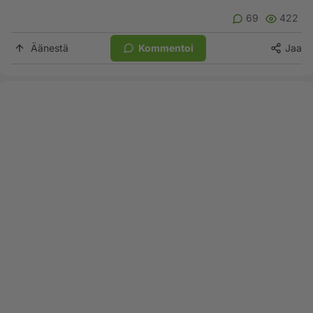
69
422
Äänestä
Kommentoi
Jaa