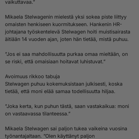
vaikuttavaa.”
Mikaela Stelwagenin mielestä yksi sokea piste liittyy
omaisten henkiseen kuormitukseen. Hankenin HR-
johtajana työskentelevä Stelwagen hoiti muistisairasta
äitiään 14 vuoden ajan, joten hän tietää, mistä puhuu.
”Jos ei saa mahdollisuutta purkaa omaa mieltään, on
se riski, että omaisiaan hoitavat luhistuvat.”
Avoimuus rikkoo tabuja
Stelwagen puhuu kokemuksistaan julkisesti, koska
tietää, että moni elää samaa todellisuutta hiljaa.
”Joka kerta, kun puhun tästä, saan vastakaikua: moni
on vastaavassa tilanteessa.”
Mikaela Stelwagen sai paljon tukea vaikeina vuosina
työnantajaltaan. ”Olen käyttänyt paljon