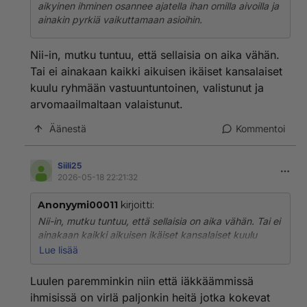
aikyinen ihminen osannee ajatella ihan omilla aivoilla ja
ainakin pyrkiä vaikuttamaan asioihin.
Nii-in, mutku tuntuu, että sellaisia on aika vähän.
Tai ei ainakaan kaikki aikuisen ikäiset kansalaiset
kuulu ryhmään vastuuntuntoinen, valistunut ja
arvomaailmaltaan valaistunut.
Äänestä
Kommentoi
Siili25
2026-05-18 22:21:32
Anonyymi00011
kirjoitti:
Nii-in, mutku tuntuu, että sellaisia on aika vähän. Tai ei
ainakaan kaikki aikuisen ikäiset kansalaiset kuulu
ryhmään vastuuntuntoinen, valistunut ja
Lue lisää
arvomaailmaltaan valaistunut.
Luulen paremminkin niin että iäkkäämmissä
ihmisissä on virlä paljonkin heitä jotka kokevat