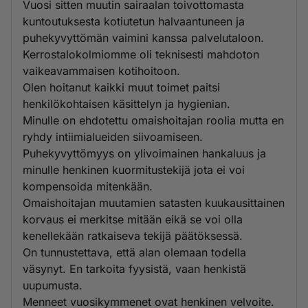
Vuosi sitten muutin sairaalan toivottomasta
kuntoutuksesta kotiutetun halvaantuneen ja
puhekyvyttömän vaimini kanssa palvelutaloon.
Kerrostalokolmiomme oli teknisesti mahdoton
vaikeavammaisen kotihoitoon.
Olen hoitanut kaikki muut toimet paitsi
henkilökohtaisen käsittelyn ja hygienian.
Minulle on ehdotettu omaishoitajan roolia mutta en
ryhdy intiimialueiden siivoamiseen.
Puhekyvyttömyys on ylivoimainen hankaluus ja
minulle henkinen kuormitustekijä jota ei voi
kompensoida mitenkään.
Omaishoitajan muutamien satasten kuukausittainen
korvaus ei merkitse mitään eikä se voi olla
kenellekään ratkaiseva tekijä päätöksessä.
On tunnustettava, että alan olemaan todella
väsynyt. En tarkoita fyysistä, vaan henkistä
uupumusta.
Menneet vuosikymmenet ovat henkinen velvoite.