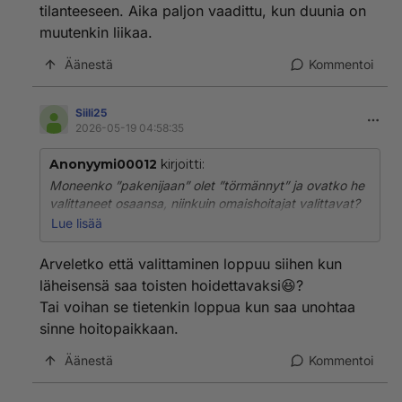
minä olen törmännyt.
tilanteeseen. Aika paljon vaadittu, kun duunia on
muutenkin liikaa.
Äänestä
Kommentoi
Siili25
2026-05-19 04:58:35
Anonyymi00012
kirjoitti:
Moneenko ”pakenijaan” olet ”törmännyt” ja ovatko he
valittaneet osaansa, niinkuin omaishoitajat valittavat?
Ja vielä pitää jaksaa yrittää vaikuttaa tilanteeseen.
Lue lisää
Aika paljon vaadittu, kun duunia on muutenkin liikaa.
Arveletko että valittaminen loppuu siihen kun
läheisensä saa toisten hoidettavaksi😆?
Tai voihan se tietenkin loppua kun saa unohtaa
sinne hoitopaikkaan.
Äänestä
Kommentoi