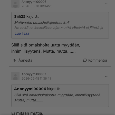
Anonyymi00006
2026-05-18 10:04:25
Siili25
kirjoitti:
Motivaatio omaishoitajuuteenko?
No ehkä se inhimillinen ajatus että läheistä ei jätetä ja
hylätä silloinkaan kun apua eniten tarvitsee etenkin
Lue lisää
silloin jos tämä ns hyvinvointiyhteiskunta hylkää
heikompansa ja raihinaisimpansa. Vaihtoehdot alat
Sillä sitä omaishoitajuutta myydään,
omaishoitajaksi ja se järjestellään niin että se on
inhimillisyytenä. Mutta, mutta…….
oikeasti mahdillista vai hylkäät ja jätät heitteille?
Vaikea kysymysm
Äänestä
Kommentoi
Anonyymi00007
2026-05-18 11:36:41
Anonyymi00006
kirjoitti:
Sillä sitä omaishoitajuutta myydään, inhimillisyytenä.
Mutta, mutta…….
Ei mitään muttia.