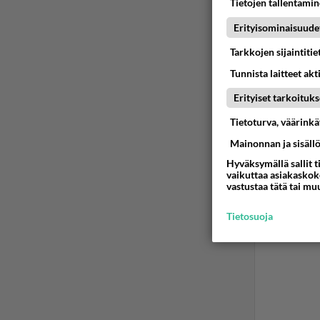
Tietojen tallentamine
Erityisominaisuude
Tarkkojen sijaintiti
Tunnista laitteet akt
Erityiset tarkoituks
Tietoturva, väärink
Mainonnan ja sisäll
Hyväksymällä sallit t
vaikuttaa asiakaskoke
vastustaa tätä tai mu
Tietosuoja