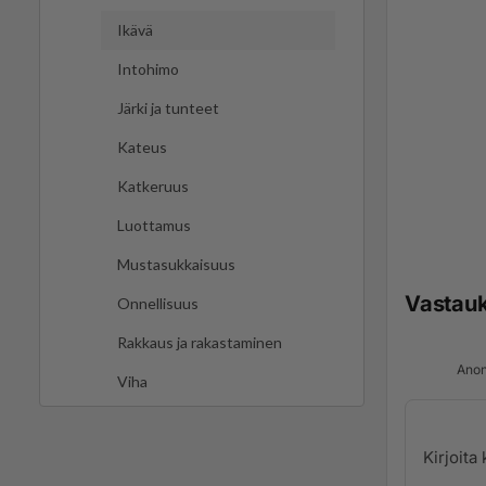
Ikävä
Intohimo
Järki ja tunteet
Kateus
Katkeruus
Luottamus
Mustasukkaisuus
Vastau
Onnellisuus
Rakkaus ja rakastaminen
Anon
Viha