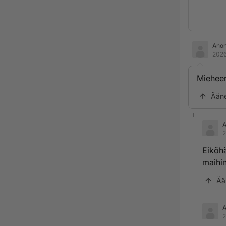
Ano
2026
Miehee
Ään
2
Eiköhä
maihin
Ää
2