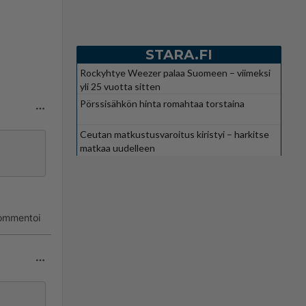
STARA.FI
Rockyhtye Weezer palaa Suomeen – viimeksi
yli 25 vuotta sitten
Pörssisähkön hinta romahtaa torstaina
Ceutan matkustusvaroitus kiristyi – harkitse
matkaa uudelleen
ommentoi