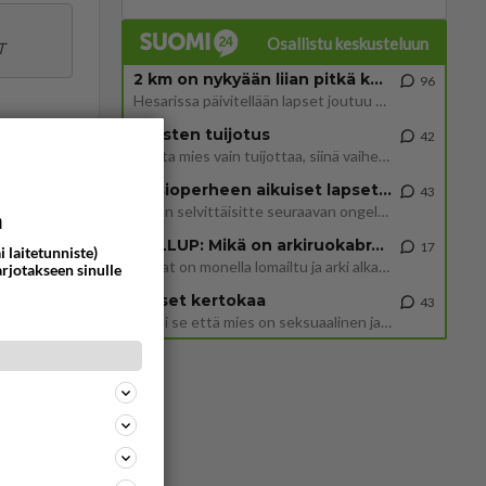
Osallistu keskusteluun
T
2 km on nykyään liian pitkä koulumatka
96
Hesarissa päivitellään lapset joutuu nyt kulkemaan 2 km kouluun jösses. Ruostefillarilla tuo matka menee vaikka miten äk
Miesten tuijotus
42
ommentoi
Mutta mies vain tuijottaa, siinä vaiheessa käännän itse pään pois. Mikä juttu? Yleensä jos joku tuijottaa tai katsoo, hä
Uusioperheen aikuiset lapset tyhjentää jääkaapin käydessään
43
Miten selvittäisitte seuraavan ongelman, meillä on uusioperhe, minulla teini-ikäiset lapset ja puolisolla aikuiset, jotk
a
GALLUP: Mikä on arkiruokabravuurisi?
17
i laitetunniste)
Lomat on monella lomailtu ja arki alkaa. Se voi tarkoittaa myös sitä, että grillailut on grillattu ja palataan arjen ruo
arjotakseen sinulle
Naiset kertokaa
43
Miksi se että mies on seksuaalinen ja haluaa seksiä ja te olette hänen mielestänne haluttava on vastenmielistä? Mikä sii
t tänne
ommentoi