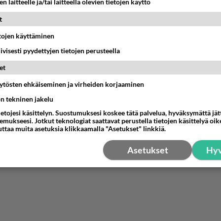
n laitteelle ja/tai laitteella olevien tietojen käyttö
t
etojen käyttäminen
iivisesti pyydettyjen tietojen perusteella
et
äytösten ehkäiseminen ja virheiden korjaaminen
ön tekninen jakelu
ietojesi käsittelyn. Suostumuksesi koskee tätä palvelua, hyväksymättä jä
mukseesi. Jotkut teknologiat saattavat perustella tietojen käsittelyä oike
uttaa muita asetuksia klikkaamalla "Asetukset" linkkiä.
Asetukset
Hyv