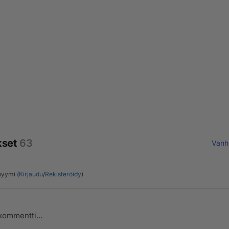
kset
63
Vanh
yymi (
Kirjaudu
/
Rekisteröidy
)