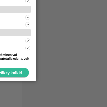
ttäminen voi
utetulla edulla, voit
äksy kaikki