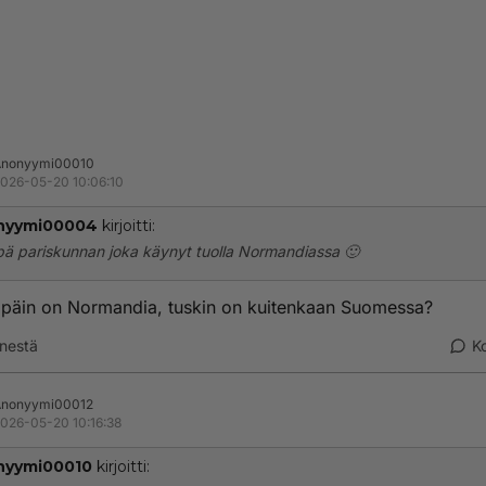
Anonyymi00010
026-05-20 10:06:10
nyymi00004
kirjoitti:
pä pariskunnan joka käynyt tuolla Normandiassa 🙂
 päin on Normandia, tuskin on kuitenkaan Suomessa?
nestä
K
Anonyymi00012
026-05-20 10:16:38
nyymi00010
kirjoitti: