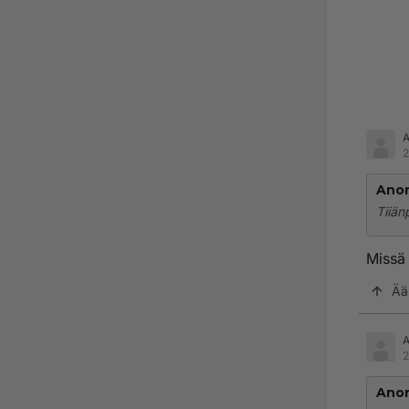
2
Ano
Tiiän
Missä
Ää
2
Ano