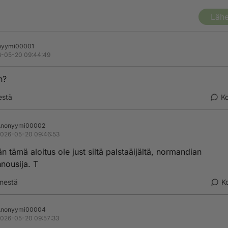
Lähe
nyymi00001
-05-20 09:44:49
n?
estä
K
Anonyymi00002
026-05-20 09:46:53
n tämä aloitus ole just siltä palstaäijältä, normandian
nousija. T
nestä
K
Anonyymi00004
026-05-20 09:57:33