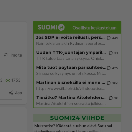
Osallistu keskusteluun
Jos SDP ei voita reilusti, persut kumoavat demokratian Suomesta
445
Näin tekisi ainakin Rydman seuratessaan idolinsa Trumpin mallia https://www.is.fi/politiikka/art-2000012187244.html
Uuden TTK-juontajan ympärillä epätietoisuus sakenee - Nyt MTV hämmentää soppaa
31
Ilmoita
TTK tulee taas tänä syksynä. Ohjelman uudet tähtioppilaat julkistetaan torstaina 6. elokuuta klo 14 alkavassa lehdistö
Mitä tuot pöytään parisuhteessa?
429
Siinäpä se kysymys on otsikossa. Mitäpä siis tuot/toisit pöytään parisuhteessa? Oletko mies vai nainen? Koetko sen mitä
3
1753
Martinan bisneksillä ei mene hyvin
306
https://www.iltalehti.fi/viihdeuutiset/a/c46da6ab-340f-4790-aaa7-0865eed2336 Yrityksen konkurssihakemus on tullut kärä
Jaa
Tiesitkö? Martina Aitolehden isäpuoli on tämä suosittu laulaja
30
Martina Aitolehti on seurattu julkisuuden henkilö. Lähipiiriin mahtuu muitakin tunnettuja henkilöitä. Tiesitkö, että Ma
SUOMI24 VIIHDE
Muistatko? Kädestä suuhun elävä Satu sai
jättimäisen rahasalkun Henry-miljonääriltä