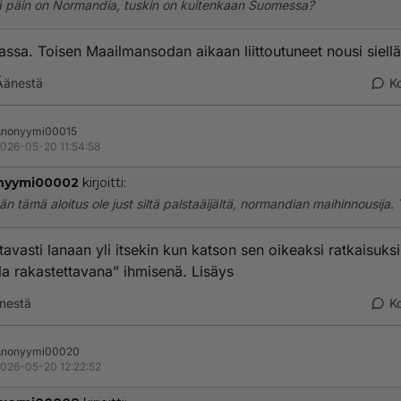
 päin on Normandia, tuskin on kuitenkaan Suomessa?
ssa. Toisen Maailmansodan aikaan liittoutuneet nousi siellä
Äänestä
K
Anonyymi00015
026-05-20 11:54:58
nyymi00002
kirjoitti:
än tämä aloitus ole just siltä palstaäijältä, normandian maihinnousija. 
ttavasti lanaan yli itsekin kun katson sen oikeaksi ratkaisuksi
la rakastettavana” ihmisenä. Lisäys
nestä
K
Anonyymi00020
026-05-20 12:22:52