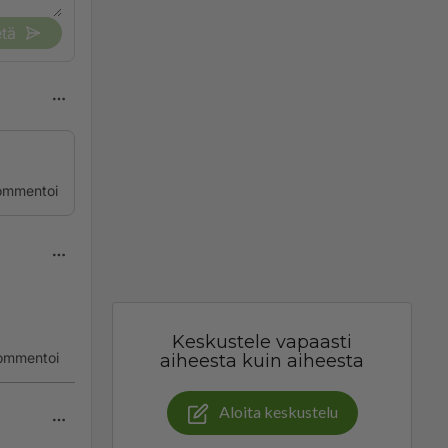
tä
ommentoi
Keskustele vapaasti
ommentoi
aiheesta kuin aiheesta
Aloita keskustelu