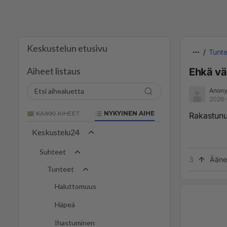
Keskustelun etusivu
Tunte
Aiheet listaus
Ehkä v
Anony
2026-
KAIKKI AIHEET
NYKYINEN AIHE
Rakastunu
Keskustelu24
Suhteet
3
Ääne
Tunteet
Haluttomuus
Häpeä
Ihastuminen