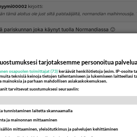
nyymi00002
kirjoitti:
än tämä aloitus ole just siltä palstaäijältä, normandian maihinnousija. 
ä pariskunnan joka käynyt tuolla Normandiassa 🙂
nestä
K
Anonyymi00008
uostumuksesi tarjotaksemme personoitua palvelu
026-05-20 09:59:47
nen osapuolen toimittajat (73)
keräävät henkilötietoja (esim. IP-osoite ta
nyymi00004
kirjoitti:
 muita teknisiä keinoja tietojen tallentamiseen ja lukemiseen laitteellasi t
a mainoksia ja parhaan mahdollisen asiakaskokemuksen.
pä pariskunnan joka käynyt tuolla Normandiassa 🙂
anit tarvitsevat suostumuksesi seuraaviin:
aas aloittajaäijä näitä sinun apaattisia palstapareja mitä ole
anut- oli se joku hallu ja pöhkö eiku
t ja tunnistaminen laitetta skannaamalla
nestä
K
ta ja mainonnan mittaaminen
sisällön mittaaminen, yleisötutkimus ja palvelujen kehittäminen