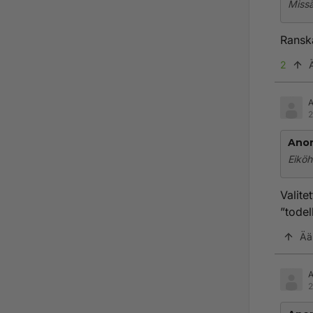
Missä
Ranska
2
2
Ano
Eiköh
Valite
”todel
Ää
2