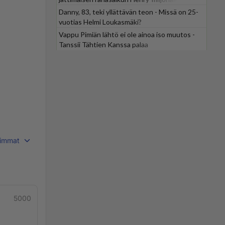
Danny, 83, teki yllättävän teon - Missä on 25-
vuotias Helmi Loukasmäki?
Vappu Pimiän lähtö ei ole ainoa iso muutos -
Tanssii Tähtien Kanssa palaa
immat
5000