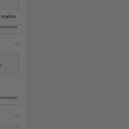
 maihin.
ommentoi
T
ommentoi