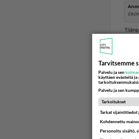
Ano
Eiköh
Tiiänp
Ää
Tarvitsemme s
2
Palvelu ja sen
kolman
Ano
käyttäen evästeitä ja
tarkoituksenmukaisi
Tiiän
Palvelu ja sen kumpp
Onko t
Tarkoitukset
rakent
Tarkat sijaintitiedo
Ää
Kohdennettu mainon
Personoitu sisältö, 