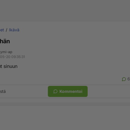
et
Ikävä
ähän
ymi-ap
05-20 09:35:31
t sinuun
6
stä
Kommentoi