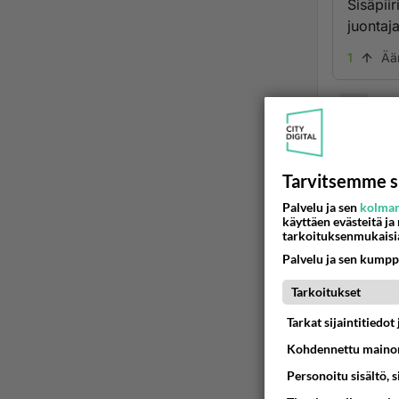
Sisäpiir
juontaj
1
Ää
Ano
2026
Kyllähän
Tarvitsemme s
on kilpa
kaikista
Palvelu ja sen
kolman
käyttäen evästeitä ja
puhuu s
tarkoituksenmukaisi
1
Ää
Palvelu ja sen kumpp
Tarkoitukset
Ano
2026
Tarkat sijaintitiedo
Kohdennettu mainon
Kirsi ja
pieni p
Personoitu sisältö, 
Suomi j