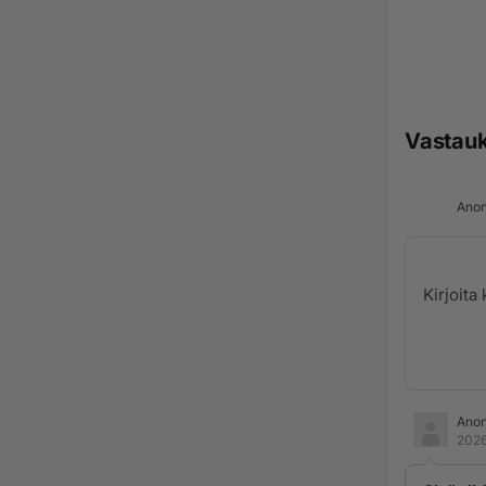
Vastau
Anon
Ano
2026