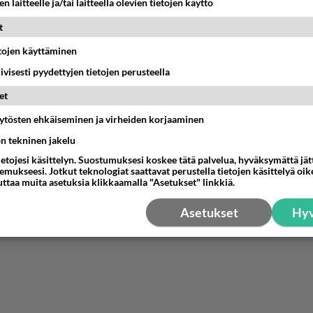
n laitteelle ja/tai laitteella olevien tietojen käyttö
olueellinen iloitesssaan toisten kohalla jatkoon pääsystä,kai
t
 ei naama ole muuta kuin irvistyjsessä vaikka muka onnittele
etojen käyttäminen
estä
K
iivisesti pyydettyjen tietojen perusteella
et
Anonyymi00004
026-05-29 15:23:24
äytösten ehkäiseminen ja virheiden korjaaminen
höpö eivät ole mitään sukua toisilleen.
ön tekninen jakelu
nestä
K
ietojesi käsittelyn. Suostumuksesi koskee tätä palvelua, hyväksymättä jä
mukseesi. Jotkut teknologiat saattavat perustella tietojen käsittelyä oike
uttaa muita asetuksia klikkaamalla "Asetukset" linkkiä.
Asetukset
Hyv