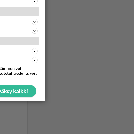
kkien
ekin.
ommentoi
ommentoi
ttäminen voi
utetulla edulla, voit
äksy kaikki