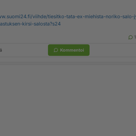
w.suomi24.fi/viihde/tiesitko-tata-ex-miehista-noriko-salo-j
jastuksen-kirsi-salosta?s24
ä
Kommentoi