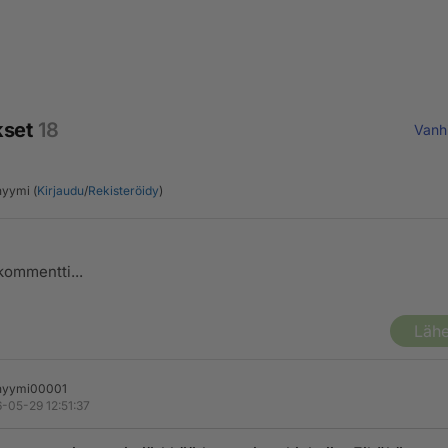
kset
18
Vanh
yymi (
Kirjaudu
/
Rekisteröidy
)
Lähe
nyymi00001
-05-29 12:51:37