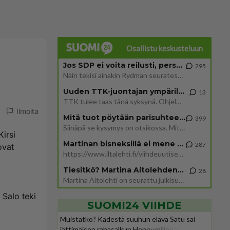
Osallistu keskusteluun
Jos SDP ei voita reilusti, persut kumoavat demokratian Suomesta
295
Näin tekisi ainakin Rydman seuratessaan idolinsa Trumpin mallia https://www.is.fi/politiikka/art-2000012187244.html
Uuden TTK-juontajan ympärillä epätietoisuus sakenee - Nyt MTV hämmentää soppaa
13
TTK tulee taas tänä syksynä. Ohjelman uudet tähtioppilaat julkistetaan torstaina 6. elokuuta klo 14 alkavassa lehdistö
Ilmoita
Mitä tuot pöytään parisuhteessa?
399
Siinäpä se kysymys on otsikossa. Mitäpä siis tuot/toisit pöytään parisuhteessa? Oletko mies vai nainen? Koetko sen mitä
Kirsi
Martinan bisneksillä ei mene hyvin
287
ovat
https://www.iltalehti.fi/viihdeuutiset/a/c46da6ab-340f-4790-aaa7-0865eed2336 Yrityksen konkurssihakemus on tullut kärä
Tiesitkö? Martina Aitolehden isäpuoli on tämä suosittu laulaja
28
Martina Aitolehti on seurattu julkisuuden henkilö. Lähipiiriin mahtuu muitakin tunnettuja henkilöitä. Tiesitkö, että Ma
 Salo teki
SUOMI24 VIIHDE
Muistatko? Kädestä suuhun elävä Satu sai
jättimäisen rahasalkun Henry-miljonääriltä