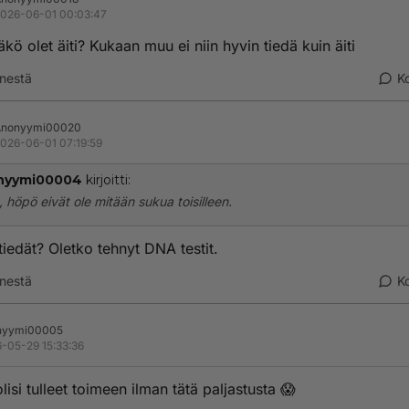
026-06-01 00:03:47
äkö olet äiti? Kukaan muu ei niin hyvin tiedä kuin äiti
nestä
K
Anonyymi00020
026-06-01 07:19:59
nyymi00004
kirjoitti:
 höpö eivät ole mitään sukua toisilleen.
tiedät? Oletko tehnyt DNA testit.
nestä
K
nyymi00005
-05-29 15:33:36
isi tulleet toimeen ilman tätä paljastusta 😱