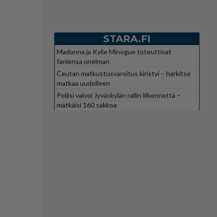
STARA.FI
Madonna ja Kylie Minogue toteuttivat
faniensa unelman
Ceutan matkustusvaroitus kiristyi – harkitse
matkaa uudelleen
Poliisi valvoi Jyväskylän rallin liikennettä –
mätkäisi 160 sakkoa