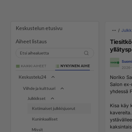
Keskustelun etusivu
Julkk
Aiheet listaus
Tiesitkö
yllätys
Suomi
KAIKKI AIHEET
NYKYINEN AIHE
2026-
Keskustelu24
Noriko Sal
Salon ex-
Viihde ja kulttuuri
yhdessä 
Julkkikset
Kisa käy 
Kotimaiset julkkisjuorut
kavereita.
Kuninkaalliset
ystävällee
kaksintais
Missit