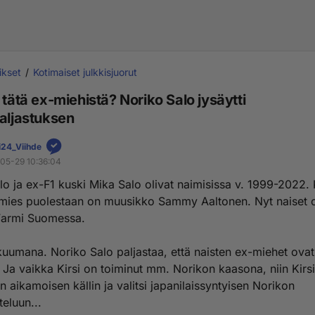
ikset
Kotimaiset julkkisjuorut
 tätä ex-miehistä? Noriko Salo jysäytti
paljastuksen
24_Viihde
05-29 10:36:04
o ja ex-F1 kuski Mika Salo olivat naimisissa v. 1999-2022. 
mies puolestaan on muusikko Sammy Aaltonen. Nyt naiset 
Farmi Suomessa.
kuumana. Noriko Salo paljastaa, että naisten ex-miehet ovat
 Ja vaikka Kirsi on toiminut mm. Norikon kaasona, niin Kirsi
n aikamoisen källin ja valitsi japanilaissyntyisen Norikon
teluun...