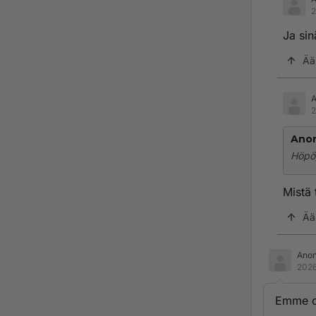
2
Ja sin
Ää
2
Ano
Höpö,
Mistä 
Ää
Ano
2026
Emme ol