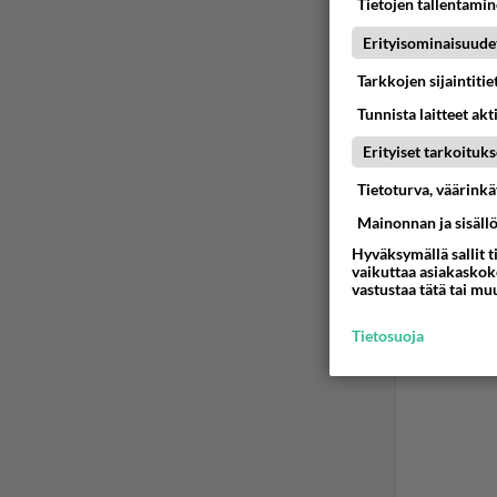
Tietojen tallentamine
onki pu
Erityisominaisuude
kohalla
Tarkkojen sijaintiti
Ään
Tunnista laitteet akt
Erityiset tarkoituks
2
Tietoturva, väärink
Höpö, 
Mainonnan ja sisäll
Ää
Hyväksymällä sallit t
vaikuttaa asiakaskoke
vastustaa tätä tai mu
Tietosuoja