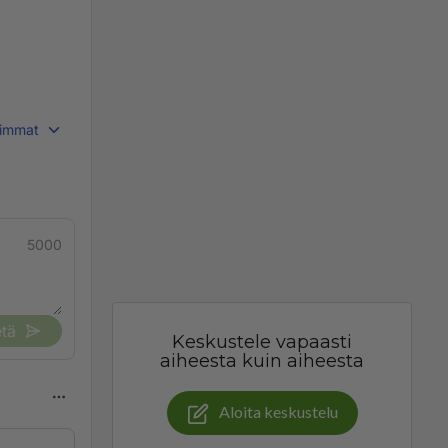
immat
5000
tä
Keskustele vapaasti
aiheesta kuin aiheesta
Aloita keskustelu