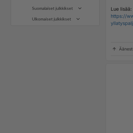
Suomalaiset julkkikset
Lue lisää:
https://ww
Ulkomaiset julkkikset
yllatyspal
Äänest