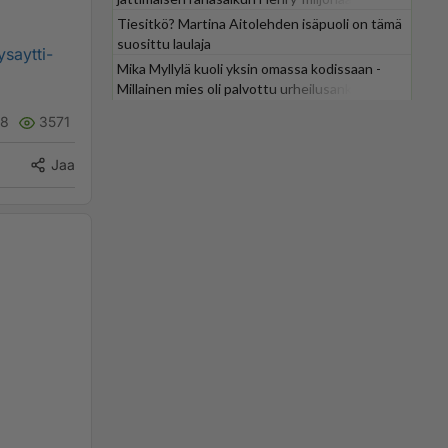
Tiesitkö? Martina Aitolehden isäpuoli on tämä
suosittu laulaja
ysaytti-
Mika Myllylä kuoli yksin omassa kodissaan -
Millainen mies oli palvottu urheilusankari?
18
3571
Jaa