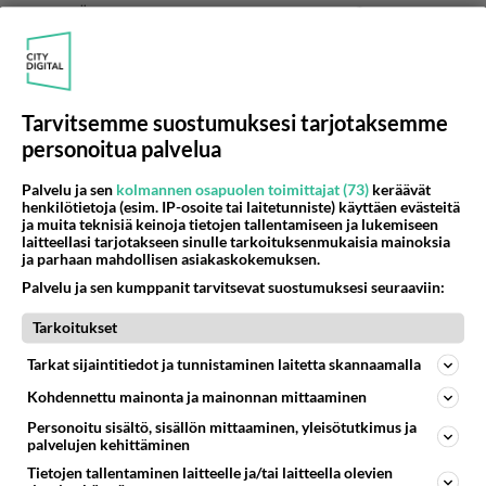
Äänestä
Kommentoi
Anonyymi00033
2026-05-31 17:50:57
Tarvitsemme suostumuksesi tarjotaksemme
Anonyymi00026
kirjoitti:
personoitua palvelua
Kaivopuistossa tapahtui koulujen päättäjäisiltana
puukotus. Epäilty tekijä on 17-vuotias nuori mies,
Palvelu ja sen
kolmannen osapuolen toimittajat (73)
keräävät
kerrotaan Helsingin poliisista varhain sunnuntaina.
Lue lisää
henkilötietoja (esim. IP-osoite tai laitetunniste) käyttäen evästeitä
ja muita teknisiä keinoja tietojen tallentamiseen ja lukemiseen
https://www.iltalehti.fi/kotimaa/a/9f7d3964-18a2-42e
laitteellasi tarjotakseen sinulle tarkoituksenmukaisia mainoksia
e-8e4c-fcdd6aed5e57
Kaivopuistossa on koulujen päättäjäisiltana
ja parhaan mahdollisen asiakaskokemuksen.
enemmän väkeä kuin Pieksämäellä asukkaita.
Palvelu ja sen kumppanit tarvitsevat suostumuksesi seuraaviin:
5
Äänestä
Kommentoi
Tarkoitukset
Tarkat sijaintitiedot ja tunnistaminen laitetta skannaamalla
Anonyymi00035
Kohdennettu mainonta ja mainonnan mittaaminen
2026-05-31 18:29:49
Personoitu sisältö, sisällön mittaaminen, yleisötutkimus ja
Anonyymi00033
kirjoitti:
palvelujen kehittäminen
Kaivopuistossa on koulujen päättäjäisiltana enemmän
Tietojen tallentaminen laitteelle ja/tai laitteella olevien