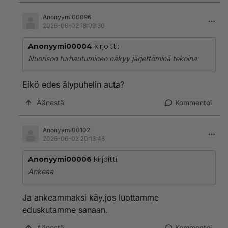
Anonyymi00096
2026-06-02 18:09:30
Anonyymi00004
kirjoitti:
Nuorison turhautuminen näkyy järjettöminä tekoina.
Eikö edes älypuhelin auta?
Äänestä
Kommentoi
Anonyymi00102
2026-06-02 20:13:48
Anonyymi00006
kirjoitti:
Ankeaa
Ja ankeammaksi käy,jos luottamme
eduskutamme sanaan.
Äänestä
Kommentoi