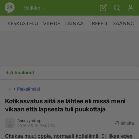
Valikko
KESKUSTELU
VIIHDE
LAINAA
TREFFIT
SÄÄNNÖT
Aihealueet
Pieksämäki
Kotikasvatus siitä se lähtee eli missä meni
vikaan että lapsesta tuli puukottaja
Anonyymi-ap
Ilmoita
2026-05-31 02:02:56
Ottakaa muut oppia, normaali kotielämä. Ei liikaa edes