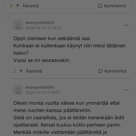
9
Äänestä
Kommentoi
Anonyymi00013
2026-05-31 12:29:32
Oppii olemaan kun selkäänsä saa.
Kuinkaan ei kuitenkaan käynyt niin miksi tälläinen
haloo?
Vuosi se on seuraavakin.
2
Äänestä
Kommentoi
Anonyymi00041
2026-05-31 21:18:57
Oikein monta vuotta näkee kun ymmärtää ettei
mene nuorten kanssa päättäreihin.
Sielä on vaarallista, jos ei teidän kenenkään äidit
opettaneet. Kersat kuuluu kotiin perheen pariin.
Menkää mökille viettämään päättäreitä ja