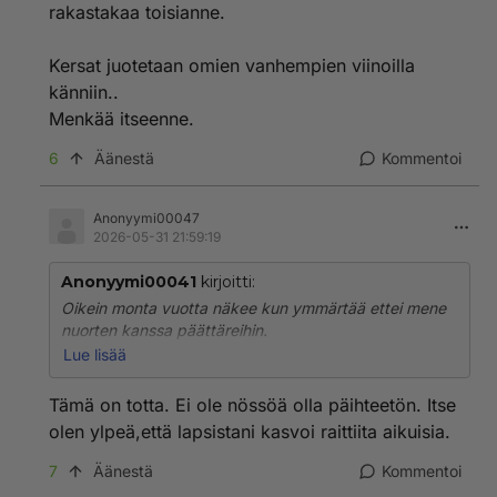
rakastakaa toisianne.
Kersat juotetaan omien vanhempien viinoilla
känniin..
Menkää itseenne.
6
Äänestä
Kommentoi
Anonyymi00047
2026-05-31 21:59:19
Anonyymi00041
kirjoitti:
Oikein monta vuotta näkee kun ymmärtää ettei mene
nuorten kanssa päättäreihin.
Sielä on vaarallista, jos ei teidän kenenkään äidit
Lue lisää
opettaneet. Kersat kuuluu kotiin perheen pariin.
Menkää mökille viettämään päättäreitä ja rakastakaa
Tämä on totta. Ei ole nössöä olla päihteetön. Itse
toisianne.
olen ylpeä,että lapsistani kasvoi raittiita aikuisia.
Kersat juotetaan omien vanhempien viinoilla känniin..
7
Äänestä
Kommentoi
Menkää itseenne.