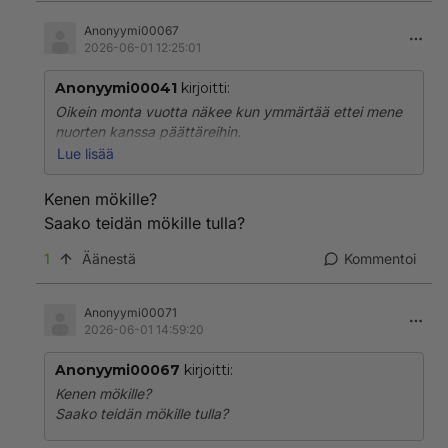
Anonyymi00067
2026-06-01 12:25:01
Anonyymi00041
kirjoitti:
Oikein monta vuotta näkee kun ymmärtää ettei mene
nuorten kanssa päättäreihin.
Sielä on vaarallista, jos ei teidän kenenkään äidit
Lue lisää
opettaneet. Kersat kuuluu kotiin perheen pariin.
Menkää mökille viettämään päättäreitä ja rakastakaa
Kenen mökille?
toisianne.
Saako teidän mökille tulla?
Kersat juotetaan omien vanhempien viinoilla känniin..
1
Äänestä
Kommentoi
Menkää itseenne.
Anonyymi00071
2026-06-01 14:59:20
Anonyymi00067
kirjoitti:
Kenen mökille?
Saako teidän mökille tulla?