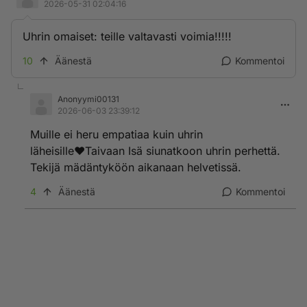
2026-05-31 02:04:16
Uhrin omaiset: teille valtavasti voimia!!!!!
10
Äänestä
Kommentoi
Anonyymi00131
2026-06-03 23:39:12
Muille ei heru empatiaa kuin uhrin
läheisille♥️Taivaan Isä siunatkoon uhrin perhettä.
Tekijä mädäntyköön aikanaan helvetissä.
4
Äänestä
Kommentoi