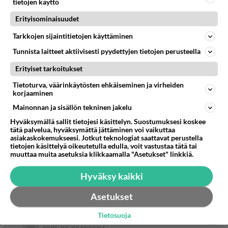
väkeä kuin Pieksämäellä asukkaita.
tietojen käyttö
Erityisominaisuudet
Ja kaiken lisäksi vielä keskenkasvuista väkeä, eli
Tarkkojen sijaintitietojen käyttäminen
nuorisoa.
Tunnista laitteet aktiivisesti pyydettyjen tietojen perusteella
2
Äänestä
Kommentoi
Erityiset tarkoitukset
Tietoturva, väärinkäytösten ehkäiseminen ja virheiden
Anonyymi00068
korjaaminen
2026-06-01 12:26:47
Mainonnan ja sisällön tekninen jakelu
Anonyymi00033
kirjoitti:
Hyväksymällä sallit tietojesi käsittelyn. Suostumuksesi koskee
Kaivopuistossa on koulujen päättäjäisiltana enemmän
tätä palvelua, hyväksymättä jättäminen voi vaikuttaa
väkeä kuin Pieksämäellä asukkaita.
asiakaskokemukseesi. Jotkut teknologiat saattavat perustella
tietojen käsittelyä oikeutetulla edulla, voit vastustaa tätä tai
muuttaa muita asetuksia klikkaamalla "Asetukset" linkkiä.
Joo, Helsingissä tapahtuu joka ilta 7-10
väkivallantekoa joista noin 1-2 päättyy tappoon.
Hyväksy kaikki
Äänestä
Kommentoi
Asetukset
Tietosuoja
Anonyymi00094