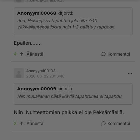
2026-06-02 16:09:04
Anonyymi00068
kirjoitti:
Joo, Helsingissä tapahtuu joka ilta 7-10
väkivallantekoa joista noin 1-2 päättyy tappoon.
Epäilen.......
4
Äänestä
Kommentoi
Anonyymi00103
2026-06-02 20:16:48
Anonyymi00009
kirjoitti:
Niin muuallahan näitä ikäviä tapahtumia ei tapahdu.
Niin .Nuhteettomien paikka ei ole Peksämäellä.
2
Äänestä
Kommentoi