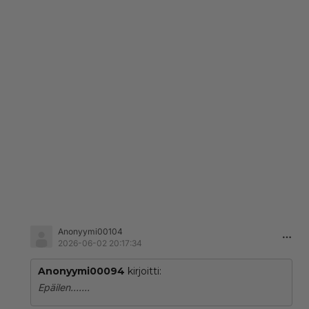
Anonyymi00104
2026-06-02 20:17:34
Anonyymi00094
kirjoitti:
Epäilen.......