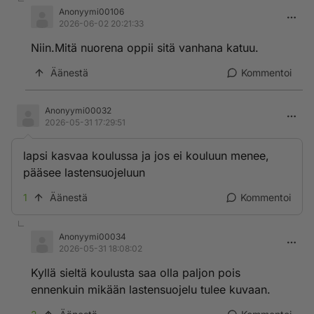
Anonyymi00106
2026-06-02 20:21:33
Niin.Mitä nuorena oppii sitä vanhana katuu.
Äänestä
Kommentoi
Anonyymi00032
2026-05-31 17:29:51
lapsi kasvaa koulussa ja jos ei kouluun menee,
pääsee lastensuojeluun
1
Äänestä
Kommentoi
Anonyymi00034
2026-05-31 18:08:02
Kyllä sieltä koulusta saa olla paljon pois
ennenkuin mikään lastensuojelu tulee kuvaan.