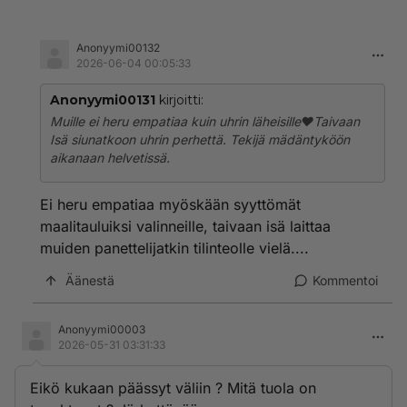
Anonyymi00132
2026-06-04 00:05:33
Anonyymi00131
kirjoitti:
Muille ei heru empatiaa kuin uhrin läheisille♥️Taivaan
Isä siunatkoon uhrin perhettä. Tekijä mädäntyköön
aikanaan helvetissä.
Ei heru empatiaa myöskään syyttömät
maalitauluiksi valinneille, taivaan isä laittaa
muiden panettelijatkin tilinteolle vielä....
Äänestä
Kommentoi
Anonyymi00003
2026-05-31 03:31:33
Eikö kukaan päässyt väliin ? Mitä tuola on