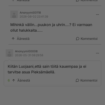
Anonyymi00118
2026-06-02 23:41:39
Mihinkä väliin...puukon ja uhrin....? Ei varmaan
ollut halukkaita.....
Äänestä
Kommentoi
Anonyymi00008
2026-05-31 08:29:58
Kiitän Luojaani,että sain töitä kauempaa ja ei
tarvitse asua Pieksämäellä.
6
Äänestä
Kommentoi