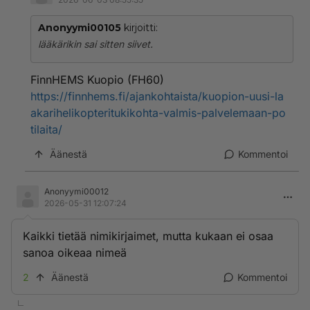
Anonyymi00105
kirjoitti:
lääkärikin sai sitten siivet.
FinnHEMS Kuopio (FH60)
https://finnhems.fi/ajankohtaista/kuopion-uusi-la
akarihelikopteritukikohta-valmis-palvelemaan-po
tilaita/
Äänestä
Kommentoi
Anonyymi00012
2026-05-31 12:07:24
Kaikki tietää nimikirjaimet, mutta kukaan ei osaa
sanoa oikeaa nimeä
2
Äänestä
Kommentoi