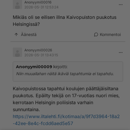
Anonyymi00016
2026-05-31 12:53:24
Mikiäs oli se eilisen illna Kaivopuiston puukotus
Helsingissä?
Äänestä
Kommentoi
Anonyymi00026
2026-05-31 13:43:15
Anonyymi00009
kirjoitti:
Niin muuallahan näitä ikäviä tapahtumia ei tapahdu.
Kaivopuistossa tapahtui koulujen päättäjäisiltana
puukotus. Epäilty tekijä on 17-vuotias nuori mies,
kerrotaan Helsingin poliisista varhain
sunnuntaina.
https://www.iltalehti.fi/kotimaa/a/9f7d3964-18a2
-42ee-8e4c-fcdd6aed5e57