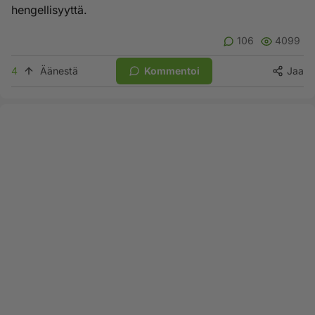
hengellisyyttä.
106
4099
4
Äänestä
Kommentoi
Jaa