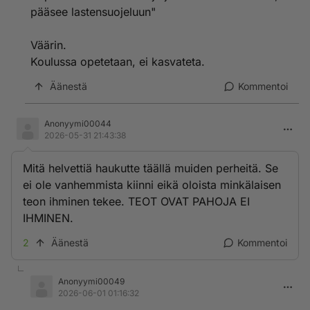
pääsee lastensuojeluun"
Väärin.
Koulussa opetetaan, ei kasvateta.
Äänestä
Kommentoi
Anonyymi00044
2026-05-31 21:43:38
Mitä helvettiä haukutte täällä muiden perheitä. Se
ei ole vanhemmista kiinni eikä oloista minkälaisen
teon ihminen tekee. TEOT OVAT PAHOJA EI
IHMINEN.
2
Äänestä
Kommentoi
Anonyymi00049
2026-06-01 01:16:32