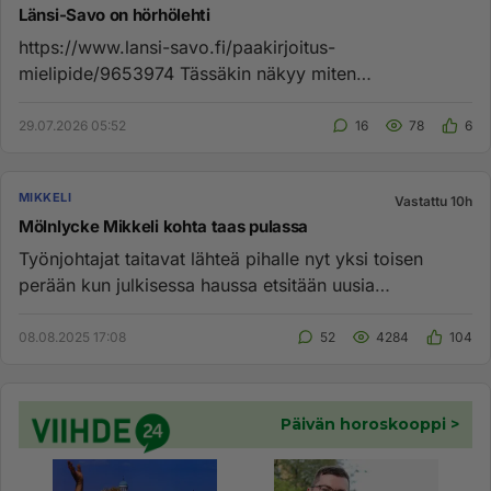
Länsi-Savo on hörhölehti
https://www.lansi-savo.fi/paakirjoitus-
mielipide/9653974 Tässäkin näkyy miten
vihervasemmistoon toimittajat ovat kallel...
29.07.2026 05:52
16
78
6
MIKKELI
Vastattu 10h
Mölnlycke Mikkeli kohta taas pulassa
Työnjohtajat taitavat lähteä pihalle nyt yksi toisen
perään kun julkisessa haussa etsitään uusia
työnjohtajia. Voi sitä ...
08.08.2025 17:08
52
4284
104