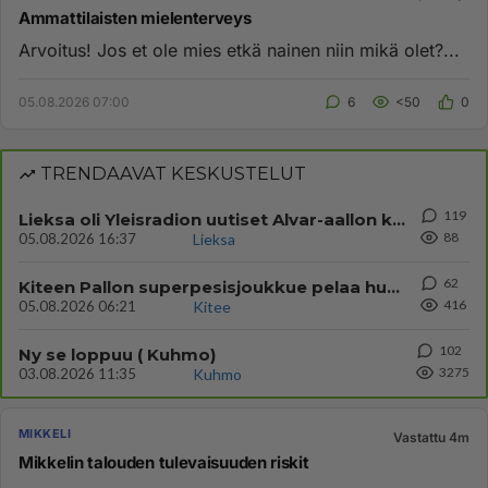
Ammattilaisten mielenterveys
Arvoitus! Jos et ole mies etkä nainen niin mikä olet?...
05.08.2026 07:00
6
<50
0
TRENDAAVAT KESKUSTELUT
119
Lieksa oli Yleisradion uutiset Alvar-aallon kylä myynnissä?
88
05.08.2026 16:37
Lieksa
62
Kiteen Pallon superpesisjoukkue pelaa huumeiden vaikutuksen alaisena
416
05.08.2026 06:21
Kitee
102
Ny se loppuu ( Kuhmo)
3275
03.08.2026 11:35
Kuhmo
MIKKELI
Vastattu 4m
Mikkelin talouden tulevaisuuden riskit