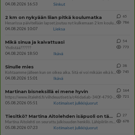
04.08.2026 16:53
Sinkut
65
2 km on nykyään liian pitkä koulumatka
786
Hesarissa päivitellään lapset joutuu nyt kulkemaan 2 km kouluun jösses. Ruostefillarilla tuo matka menee vaikka miten äk
04.08.2026 10:07
Lieksa
54
Mikä sinua ja kaivattuasi
773
Yhdistää??????
04.08.2026 18:50
Ikävä
38
Sinulle mies
745
Kohtaamme jälleen kun on oikea aika. Sitä ei voi mikään eikä kukaan estää <3 <3
04.08.2026 15:01
Ikävä
164
Martinan bisneksillä ei mene hyvin
721
https://www.iltalehti.fi/viihdeuutiset/a/c46da6ab-340f-4790-aaa7-0865eed2336 Yrityksen konkurssihakemus on tullut kärä
05.08.2026 05:51
Kotimaiset julkkisjuorut
27
Tiesitkö? Martina Aitolehden isäpuoli on tämä suosittu laulaja
678
Martina Aitolehti on seurattu julkisuuden henkilö. Lähipiiriin mahtuu muitakin tunnettuja henkilöitä. Tiesitkö, että Ma
05.08.2026 07:23
Kotimaiset julkkisjuorut