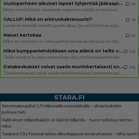
Uusioperheen aikuiset lapset tyhjentää jääkaapin käydessään
40
Miten selvittäisitte seuraavan ongelman, meillä on uusioperhe, minulla teini-ikäiset lapset ja puolisolla aikuiset, jotk
GALLUP: Mikä on arkiruokabravuurisi?
10
Lomat on monella lomailtu ja arki alkaa. Se voi tarkoittaa myös sitä, että grillailut on grillattu ja palataan arjen ruo
Naiset kertokaa
41
Miksi se että mies on seksuaalinen ja haluaa seksiä ja te olette hänen mielestänne haluttava on vastenmielistä? Mikä sii
Miksi kumppaniehdokkaan oma elämä on teille ongelma?
515
Täällä monesti kuulee vaatimuksia siitä, että kumppaniehdokkaalla ei saisi olla lemmikkejä, lapsia, kavereita, eksiä, su
Datakeskukset voivat saada moninkertaisesti enemmän palautuksia kuin mitä ne maksavat veroja
141
”Datakeskukset voivat saada moninkertaisesti enemmän palautuksia kuin mitä ne maksavat veroja”, sanoo professori Jussi K
STARA.FI
Veronmaksupäivä 1,9 miljoonalla suomalaisella – viivästyskorko
juoksee heti
Hallituksen miljardisäästö ei säästä miljardia – tuore tutkimus kertoo
miksi
Tampere City Festival tekee viikonloppuna ennätyksensä – tältä näytti