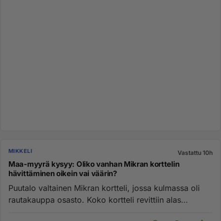
MIKKELI
Vastattu 10h
Maa-myyrä kysyy: Oliko vanhan Mikran korttelin
hävittäminen oikein vai väärin?
Puutalo valtainen Mikran kortteli, jossa kulmassa oli
rautakauppa osasto. Koko kortteli revittiin alas
vuosikymmeniä sit...