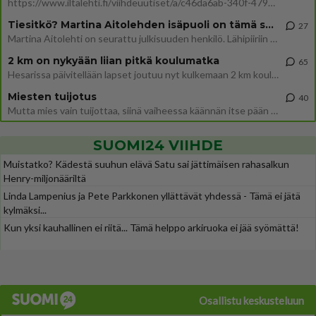
https://www.iltalehti.fi/viihdeuutiset/a/c46da6ab-340f-4790-aaa7-0865eed2336 Yrityksen konkurssihakemus on tullut kärä
Tiesitkö? Martina Aitolehden isäpuoli on tämä suosittu laulaja
27
Martina Aitolehti on seurattu julkisuuden henkilö. Lähipiiriin mahtuu muitakin tunnettuja henkilöitä. Tiesitkö, että Ma
2 km on nykyään liian pitkä koulumatka
65
Hesarissa päivitellään lapset joutuu nyt kulkemaan 2 km kouluun jösses. Ruostefillarilla tuo matka menee vaikka miten äk
Miesten tuijotus
40
Mutta mies vain tuijottaa, siinä vaiheessa käännän itse pään pois. Mikä juttu? Yleensä jos joku tuijottaa tai katsoo, hä
SUOMI24 VIIHDE
Muistatko? Kädestä suuhun elävä Satu sai jättimäisen rahasalkun
Henry-miljonääriltä
Linda Lampenius ja Pete Parkkonen yllättävät yhdessä - Tämä ei jätä
kylmäksi...
Kun yksi kauhallinen ei riitä... Tämä helppo arkiruoka ei jää syömättä!
Osallistu keskusteluun