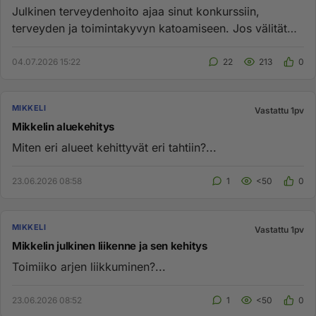
Julkinen terveydenhoito ajaa sinut konkurssiin,
terveyden ja toimintakyvyn katoamiseen. Jos välität
itsestäs...
04.07.2026 15:22
22
213
0
MIKKELI
Vastattu 1pv
Mikkelin aluekehitys
Miten eri alueet kehittyvät eri tahtiin?...
23.06.2026 08:58
1
<50
0
MIKKELI
Vastattu 1pv
Mikkelin julkinen liikenne ja sen kehitys
Toimiiko arjen liikkuminen?...
23.06.2026 08:52
1
<50
0