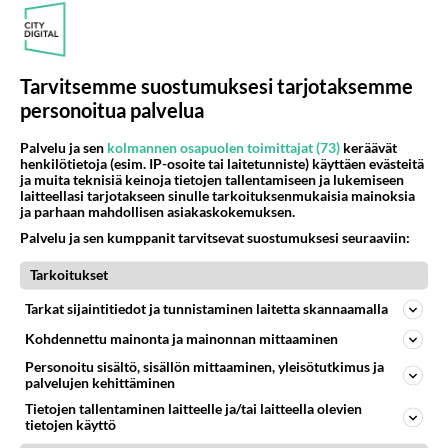
MIKKELI
Vastattu 21h
koulumuisto; niin loppui koulukiusaaminen
Jouduin tässä kaupungissa .tunnetun runoilijan nimeä
kantavan kadun varrella olevan koulun lukiossa
Tarvitsemme suostumuksesi tarjotaksemme
koulukiusaamisen k...
personoitua palvelua
25.11.2025 20:28
25
633
0
Palvelu ja sen
kolmannen osapuolen toimittajat (73)
keräävät
henkilötietoja (esim. IP-osoite tai laitetunniste) käyttäen evästeitä
ja muita teknisiä keinoja tietojen tallentamiseen ja lukemiseen
laitteellasi tarjotakseen sinulle tarkoituksenmukaisia mainoksia
MIKKELI
Vastattu 23h
ja parhaan mahdollisen asiakaskokemuksen.
Negatiivinen Mikkeli
Palvelu ja sen kumppanit tarvitsevat suostumuksesi seuraaviin:
Nyrpeitä ihmisiä, mustia tuulipukuja, vaikka ulkona on
+22. Äksyjä kaikki, bussikuskit ja
Tarkoitukset
vaatekaupanmyyjät...
Tarkat sijaintitiedot ja tunnistaminen laitetta skannaamalla
27.07.2026 16:46
22
224
0
Kohdennettu mainonta ja mainonnan mittaaminen
Personoitu sisältö, sisällön mittaaminen, yleisötutkimus ja
palvelujen kehittäminen
MIKKELI
Vastattu 1pv
Tietojen tallentaminen laitteelle ja/tai laitteella olevien
Onko uusi maakuntajohtaja tehtäviensä tasalla ?
tietojen käyttö
Etelä-Savoon on valittu isopalkkainen uusi