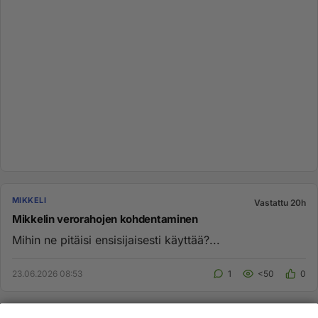
MIKKELI
Vastattu 20h
Mikkelin verorahojen kohdentaminen
Mihin ne pitäisi ensisijaisesti käyttää?...
23.06.2026 08:53
1
<50
0