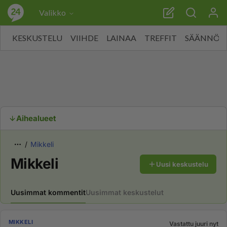
Valikko
KESKUSTELU
VIIHDE
LAINAA
TREFFIT
SÄÄNNÖT
Aihealueet
Mikkeli
Mikkeli
Uusi keskustelu
Uusimmat kommentit
Uusimmat keskustelut
MIKKELI
Vastattu juuri nyt