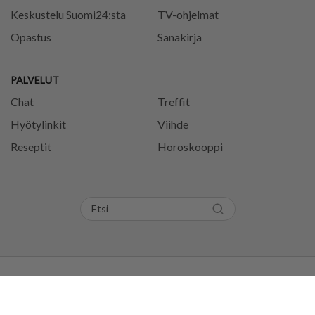
Keskustelu Suomi24:sta
TV-ohjelmat
Opastus
Sanakirja
PALVELUT
Chat
Treffit
Hyötylinkit
Viihde
Reseptit
Horoskooppi
Tietosuojaseloste
Käyttöehdot
Evästeasetukset
Säännöt