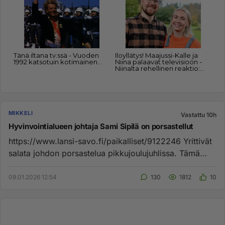
MIKKELI
Vastattu 10h
Hyvinvointialueen johtaja Sami Sipilä on porsastellut
https://www.lansi-savo.fi/paikalliset/9122246 Yrittivät
salata johdon porsastelua pikkujoulujuhlissa. Tämä
pitäisi käyd...
09.01.2026 12:54
130
1812
10