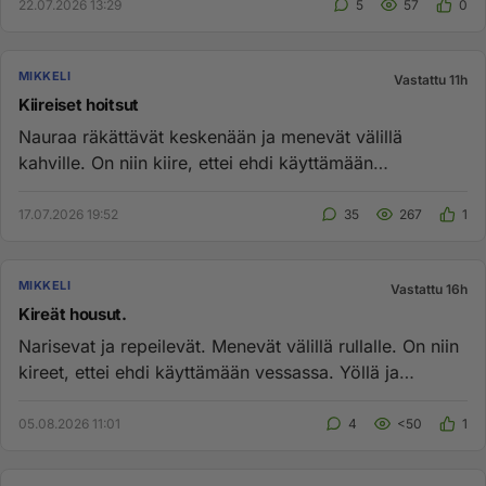
22.07.2026 13:29
5
57
0
MIKKELI
Vastattu 11h
Kiireiset hoitsut
Nauraa räkättävät keskenään ja menevät välillä
kahville. On niin kiire, ettei ehdi käyttämään
pyörätuoli...
17.07.2026 19:52
35
267
1
MIKKELI
Vastattu 16h
Kireät housut.
Narisevat ja repeilevät. Menevät välillä rullalle. On niin
kireet, ettei ehdi käyttämään vessassa. Yöllä ja
viikonloppun...
05.08.2026 11:01
4
<50
1