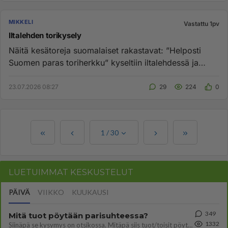
MIKKELI
Vastattu 1pv
Iltalehden torikysely
Näitä kesä­­toreja suomalaiset rakastavat: ”Helposti
Suomen paras tori­herkku” kyseltiin iltalehdessä ja
Mikkelin juntti...
23.07.2026 08:27
29
224
0
1
/
30
LUETUIMMAT KESKUSTELUT
PÄIVÄ
VIIKKO
KUUKAUSI
349
Mitä tuot pöytään parisuhteessa?
1332
Siinäpä se kysymys on otsikossa. Mitäpä siis tuot/toisit pöytään parisuhteessa? Oletko mies vai nainen? Koetko sen mitä