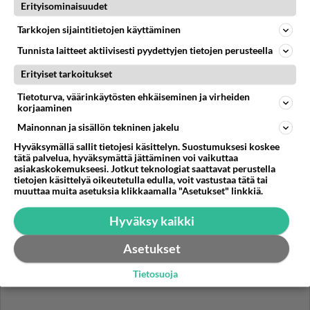
Erityisominaisuudet
maakuntajohtaja Heini Utunen. Olen nyt seurannut
Tarkkojen sijaintitietojen käyttäminen
hänen toimintaansa ja alkanu...
16.06.2025 04:34
52
1449
7
Tunnista laitteet aktiivisesti pyydettyjen tietojen perusteella
Erityiset tarkoitukset
MIKKELI
Vastattu 1pv
Tietoturva, väärinkäytösten ehkäiseminen ja virheiden
korjaaminen
Hieno paikka
Mainonnan ja sisällön tekninen jakelu
Lisätään otsikkoon ripaus sarkasmia eli Mikkeli on iha
Hyväksymällä sallit tietojesi käsittelyn. Suostumuksesi koskee
saatanan hieno paikka oikein eloisa...
tätä palvelua, hyväksymättä jättäminen voi vaikuttaa
asiakaskokemukseesi. Jotkut teknologiat saattavat perustella
tietojen käsittelyä oikeutetulla edulla, voit vastustaa tätä tai
04.08.2026 17:04
3
<50
0
muuttaa muita asetuksia klikkaamalla "Asetukset" linkkiä.
Hyväksy kaikki
Asetukset
Tietosuoja