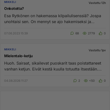
MIKKELI
Vastattu 12h
Onkototta?
Esa Rytkönen on hakemassa kilpailulisenssiä? Jospa
unohtaisi sen. On mennyt se ajo hakemiseksi ja
liianpaljon karmeita t...
07.06.2023 15:39
68
2779
0
MIKKELI
Vastattu 1pv
Mielentalo-ketju
Huoh. Sairaat, sikailevat puoskarit taas poistattaneet
vanhan ketjun. Eivät kestä kuulla totuutta itsestään.
Uutta putke...
04.08.2026 11:27
2
<50
0