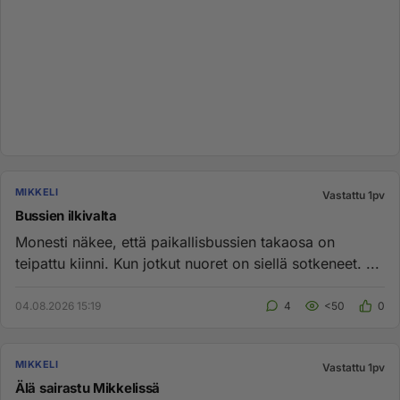
MIKKELI
Vastattu 1pv
Bussien ilkivalta
Monesti näkee, että paikallisbussien takaosa on
teipattu kiinni. Kun jotkut nuoret on siellä sotkeneet. ...
04.08.2026 15:19
4
<50
0
MIKKELI
Vastattu 1pv
Älä sairastu Mikkelissä