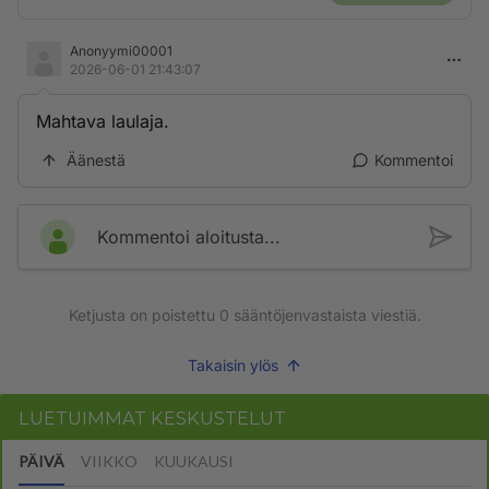
Anonyymi00001
2026-06-01 21:43:07
Mahtava laulaja.
Äänestä
Kommentoi
Kommentoi aloitusta...
Ketjusta on poistettu
0
sääntöjenvastaista viestiä.
Takaisin ylös
LUETUIMMAT KESKUSTELUT
PÄIVÄ
VIIKKO
KUUKAUSI