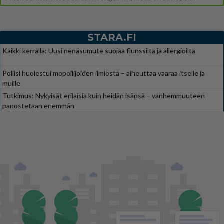
STARA.FI
Kaikki kerralla: Uusi nenäsumute suojaa flunssilta ja allergioilta
Poliisi huolestui mopoilijoiden ilmiöstä – aiheuttaa vaaraa itselle ja
muille
Tutkimus: Nykyisät erilaisia kuin heidän isänsä – vanhemmuuteen
panostetaan enemmän