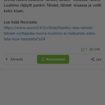
Louhimo räjäytti pankin Tähdet, tähdet -kisassa ja voitti
koko kisan.
Lue lisää Noorasta:
https://www.suomi24.fi/viihde/tiesitko-tata-tahdet-
tahdet-voittajasta-noora-louhimo-ei-hatkahda-edes-
tata-isoa-haastetta?s24
1
546
Äänestä
Kommentoi
Jaa