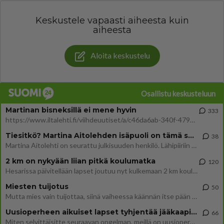
Keskustele vapaasti aiheesta kuin
aiheesta
Aloita keskustelu
Osallistu keskusteluun
Martinan bisneksillä ei mene hyvin
333
https://www.iltalehti.fi/viihdeuutiset/a/c46da6ab-340f-4790-aaa7-0865eed2336 Yrityksen konkurssihakemus on tullut kärä
Tiesitkö? Martina Aitolehden isäpuoli on tämä suosittu laulaja
38
Martina Aitolehti on seurattu julkisuuden henkilö. Lähipiiriin mahtuu muitakin tunnettuja henkilöitä. Tiesitkö, että Ma
2 km on nykyään liian pitkä koulumatka
120
Hesarissa päivitellään lapset joutuu nyt kulkemaan 2 km kouluun jösses. Ruostefillarilla tuo matka menee vaikka miten äk
Miesten tuijotus
50
Mutta mies vain tuijottaa, siinä vaiheessa käännän itse pään pois. Mikä juttu? Yleensä jos joku tuijottaa tai katsoo, hä
Uusioperheen aikuiset lapset tyhjentää jääkaapin käydessään
66
Miten selvittäisitte seuraavan ongelman, meillä on uusioperhe, minulla teini-ikäiset lapset ja puolisolla aikuiset, jotk