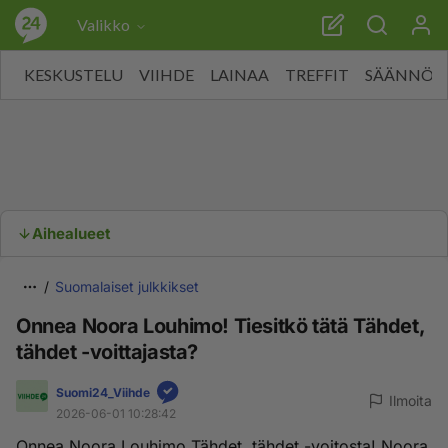
Valikko
KESKUSTELU
VIIHDE
LAINAA
TREFFIT
SÄÄNNÖT
Aihealueet
Suomalaiset julkkikset
Onnea Noora Louhimo! Tiesitkö tätä Tähdet,
tähdet -voittajasta?
Suomi24_Viihde
Ilmoita
2026-06-01 10:28:42
Onnea Noora Louhimo Tähdet, tähdet -voitosta! Noora