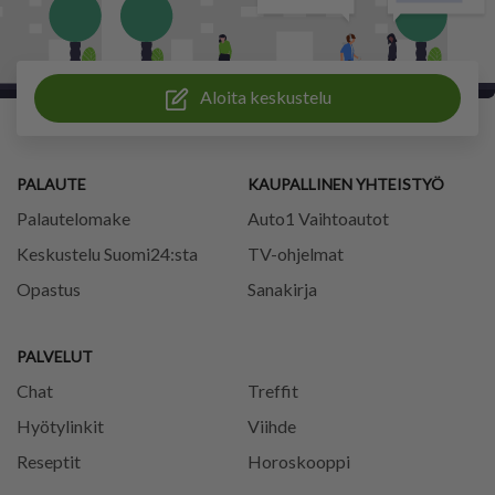
Aloita keskustelu
PALAUTE
KAUPALLINEN YHTEISTYÖ
Palautelomake
Auto1 Vaihtoautot
Keskustelu Suomi24:sta
TV-ohjelmat
Opastus
Sanakirja
PALVELUT
Chat
Treffit
Hyötylinkit
Viihde
Reseptit
Horoskooppi