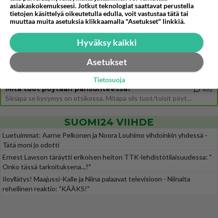
asiakaskokemukseesi. Jotkut teknologiat saattavat perustella
tietojen käsittelyä oikeutetulla edulla, voit vastustaa tätä tai
Ernest Lawson täräytti erikoisen heiton TTK-lehdistötilaisuudessa: " Onko tässä tarkoituksena...?"
10
muuttaa muita asetuksia klikkaamalla "Asetukset" linkkiä.
Ernest Lawson esitteli uudet TTK-tähtioppilaat ja opettajat torstaina 6.8. lehdistölle. Tulevalla kaudella on yksi hausk
Jos SDP ei voita reilusti, persut kumoavat demokratian Suomesta
666
Hyväksy kaikki
Näin tekisi ainakin Rydman seuratessaan idolinsa Trumpin mallia https://www.is.fi/politiikka/art-2000012187244.html
Asetukset
Uuden TTK-juontajan ympärillä epätietoisuus sakenee - Nyt MTV hämmentää soppaa
52
TTK tulee taas tänä syksynä. Ohjelman uudet tähtioppilaat julkistetaan torstaina 6. elokuuta klo 14 alkavassa lehdistö
Tietosuoja
Mitä tuot pöytään parisuhteessa?
492
Siinäpä se kysymys on otsikossa. Mitäpä siis tuot/toisit pöytään parisuhteessa? Oletko mies vai nainen? Koetko sen mitä
SUOMI24 VIIHDE
Luetuimmat: Aarne Pelkonen ja Noora Louhimo vihdoinkin yhdessä -
Tätä moni jo odotti
Ernest Lawson täräytti erikoisen heiton TTK-lehdistötilaisuudessa: "
Onko tässä tarkoituksena...?"
Iloyllätys! Maajussi-Kalle ja Niina palaavat televisioon - Niinalta
rehellinen reaktio: "KÄÄKS!"