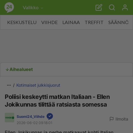
Valikko
KESKUSTELU
VIIHDE
LAINAA
TREFFIT
SÄÄNNÖT
Aihealueet
Kotimaiset julkkisjuorut
Poliisi keskeytti matkan Italiaan - Ellen
Jokikunnas tilittää ratsiasta somessa
Suomi24_Viihde
Ilmoita
2026-06-02 09:18:01
Ellen Jokikunnas ja perhe matkaavat kohti Italian