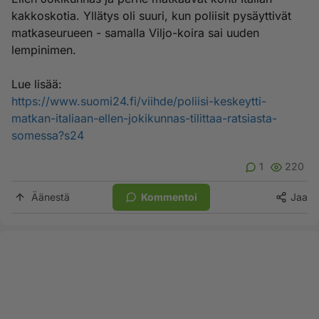
kakkoskotia. Yllätys oli suuri, kun poliisit pysäyttivät
matkaseurueen - samalla Viljo-koira sai uuden
lempinimen.
Lue lisää:
https://www.suomi24.fi/viihde/poliisi-keskeytti-
matkan-italiaan-ellen-jokikunnas-tilittaa-ratsiasta-
somessa?s24
1
220
Äänestä
Kommentoi
Jaa