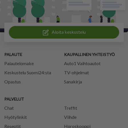
Aloita keskustelu
PALAUTE
KAUPALLINEN YHTEISTYÖ
Palautelomake
Auto1 Vaihtoautot
Keskustelu Suomi24:sta
TV-ohjelmat
Opastus
Sanakirja
PALVELUT
Chat
Treffit
Hyötylinkit
Viihde
Reseptit
Horoskooppi