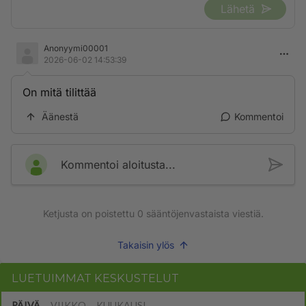
Lähetä
Anonyymi00001
2026-06-02 14:53:39
On mitä tilittää
Äänestä
Kommentoi
Kommentoi aloitusta...
Ketjusta on poistettu
0
sääntöjenvastaista viestiä.
Takaisin ylös
LUETUIMMAT KESKUSTELUT
PÄIVÄ
VIIKKO
KUUKAUSI