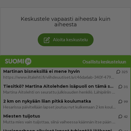
Keskustele vapaasti aiheesta kuin
aiheesta
Aloita keskustelu
Osallistu keskusteluun
Martinan bisneksillä ei mene hyvin
325
https://www.iltalehti.fi/viihdeuutiset/a/c46da6ab-340f-4790-aaa7-0865eed2336 Yrityksen konkurssihakemus on tullut kärä
Tiesitkö? Martina Aitolehden isäpuoli on tämä suosittu laulaja
31
Martina Aitolehti on seurattu julkisuuden henkilö. Lähipiiriin mahtuu muitakin tunnettuja henkilöitä. Tiesitkö, että Ma
2 km on nykyään liian pitkä koulumatka
99
Hesarissa päivitellään lapset joutuu nyt kulkemaan 2 km kouluun jösses. Ruostefillarilla tuo matka menee vaikka miten äk
Miesten tuijotus
42
Mutta mies vain tuijottaa, siinä vaiheessa käännän itse pään pois. Mikä juttu? Yleensä jos joku tuijottaa tai katsoo, hä
Uusioperheen aikuiset lapset tyhjentää jääkaapin käydessään