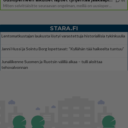
44
Miten selvittäisitte seuraavan ongelman, meillä on uusioperhe, minulla teini-ikäiset lapset ja puolisolla aikuiset, jotk
STARA.FI
Lentomatkustajan laukusta löytyi varastettuja historiallisia tykinkuulia
Janni Hussi ja Sointu Borg lopettavat: ”Kyllähän tää haikeelta tuntuu”
Junaliikenne Suomen ja Ruotsin välillä alkaa – tulli aloittaa
tehovalvonnan