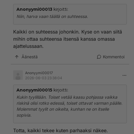
Anonyymi00013
kirjoitti:
Niin, harva vaan täällä on suhteessa.
Kaikki on suhteessa johonkin. Kyse on vaan siitä
mihin ottaa suhteensa itsensä kanssa omassa
ajattelussaan.
Äänestä
Kommentoi
Anonyymi00017
2026-06-03 23:38:04
Anonyymi00015
kirjoitti:
Kukin tyylillään. Toiset vetää kaasu pohjassa vaikka
riskinä olisi rotko edessä, toiset ottavat varman päälle.
Molemmat tyylit on oikeita, kunhan ne on itselle
sopivia.
Totta, kaikki tekee kuten parhaaksi näkee.