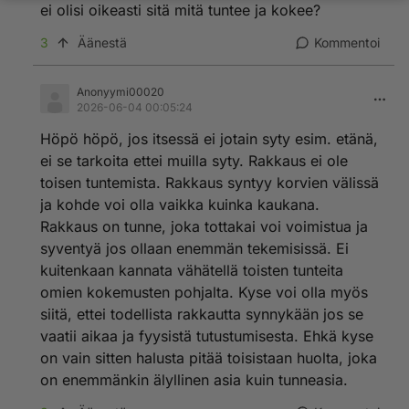
ei olisi oikeasti sitä mitä tuntee ja kokee?
3
Äänestä
Kommentoi
Anonyymi00020
2026-06-04 00:05:24
Höpö höpö, jos itsessä ei jotain syty esim. etänä,
ei se tarkoita ettei muilla syty. Rakkaus ei ole
toisen tuntemista. Rakkaus syntyy korvien välissä
ja kohde voi olla vaikka kuinka kaukana.
Rakkaus on tunne, joka tottakai voi voimistua ja
syventyä jos ollaan enemmän tekemisissä. Ei
kuitenkaan kannata vähätellä toisten tunteita
omien kokemusten pohjalta. Kyse voi olla myös
siitä, ettei todellista rakkautta synnykään jos se
vaatii aikaa ja fyysistä tutustumisesta. Ehkä kyse
on vain sitten halusta pitää toisistaan huolta, joka
on enemmänkin älyllinen asia kuin tunneasia.