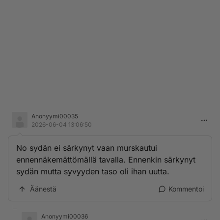
Anonyymi00035
2026-06-04 13:06:50
No sydän ei särkynyt vaan murskautui
ennennäkemättömällä tavalla. Ennenkin särkynyt
sydän mutta syvyyden taso oli ihan uutta.
Äänestä
Kommentoi
Anonyymi00036