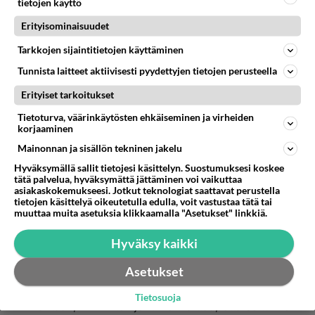
tietojen käyttö
tee mitään.
Erityisominaisuudet
1
Äänestä
Kommentoi
Tarkkojen sijaintitietojen käyttäminen
Tunnista laitteet aktiivisesti pyydettyjen tietojen perusteella
Anonyymi00010
2026-06-03 23:27:52
Erityiset tarkoitukset
Tietoturva, väärinkäytösten ehkäiseminen ja virheiden
Ennen kun toisen oikeasti tuntee turha lässyttää
korjaaminen
rakkaudesta
Mainonnan ja sisällön tekninen jakelu
3
Äänestä
Kommentoi
Hyväksymällä sallit tietojesi käsittelyn. Suostumuksesi koskee
tätä palvelua, hyväksymättä jättäminen voi vaikuttaa
asiakaskokemukseesi. Jotkut teknologiat saattavat perustella
tietojen käsittelyä oikeutetulla edulla, voit vastustaa tätä tai
Anonyymi00014
muuttaa muita asetuksia klikkaamalla "Asetukset" linkkiä.
2026-06-03 23:33:27
Niin, kuinka hyvin mielestäsi pitää tuntea, että voi
Hyväksy kaikki
virallisesti sanoa rakkaudeksi, vuosi, kaksi,
Asetukset
kymmenen?
Jos joku kokee rakkaudellisia tunteita toista
Tietosuoja
kohtaan, niin miten joku voi väittää, että se tunne