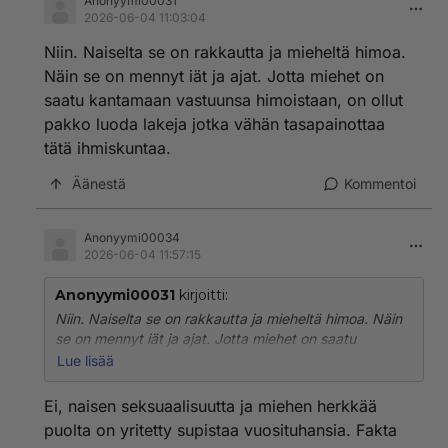
Anonyymi00031
2026-06-04 11:03:04
Niin. Naiselta se on rakkautta ja mieheltä himoa.
Näin se on mennyt iät ja ajat. Jotta miehet on
saatu kantamaan vastuunsa himoistaan, on ollut
pakko luoda lakeja jotka vähän tasapainottaa
tätä ihmiskuntaa.
Äänestä
Kommentoi
Anonyymi00034
2026-06-04 11:57:15
Anonyymi00031
kirjoitti:
Niin. Naiselta se on rakkautta ja mieheltä himoa. Näin
se on mennyt iät ja ajat. Jotta miehet on saatu
kantamaan vastuunsa himoistaan, on ollut pakko luoda
Lue lisää
lakeja jotka vähän tasapainottaa tätä ihmiskuntaa.
Ei, naisen seksuaalisuutta ja miehen herkkää
puolta on yritetty supistaa vuosituhansia. Fakta