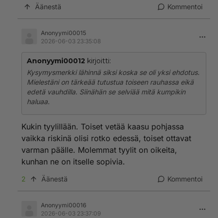
Äänestä
Kommentoi
Anonyymi00015
2026-06-03 23:35:08
Anonyymi00012
kirjoitti:
Kysymysmerkki lähinnä siksi koska se oli yksi ehdotus.
Mielestäni on tärkeää tutustua toiseen rauhassa eikä
edetä vauhdilla. Siinähän se selviää mitä kumpikin
haluaa.
Kukin tyylillään. Toiset vetää kaasu pohjassa
vaikka riskinä olisi rotko edessä, toiset ottavat
varman päälle. Molemmat tyylit on oikeita,
kunhan ne on itselle sopivia.
2
Äänestä
Kommentoi
Anonyymi00016
2026-06-03 23:37:09