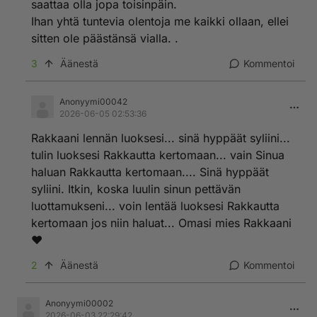
saattaa olla jopa toisinpäin.
Ihan yhtä tuntevia olentoja me kaikki ollaan, ellei
sitten ole päästänsä vialla. .
3
Äänestä
Kommentoi
Anonyymi00042
2026-06-05 02:53:36
Rakkaani lennän luoksesi... sinä hyppäät syliini...
tulin luoksesi Rakkautta kertomaan... vain Sinua
haluan Rakkautta kertomaan.... Sinä hyppäät
syliini. Itkin, koska luulin sinun pettävän
luottamukseni... voin lentää luoksesi Rakkautta
kertomaan jos niin haluat... Omasi mies Rakkaani
❤️
2
Äänestä
Kommentoi
Anonyymi00002
2026-06-03 22:29:42