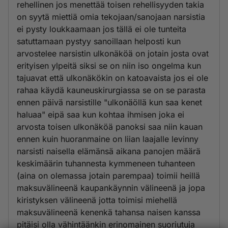
rehellinen jos menettää toisen rehellisyyden takia
on syytä miettiä omia tekojaan/sanojaan narsistia
ei pysty loukkaamaan jos tällä ei ole tunteita
satuttamaan pystyy sanoillaan helposti kun
arvostelee narsistin ulkonäköä on jotain josta ovat
erityisen ylpeitä siksi se on niin iso ongelma kun
tajuavat että ulkonäkökin on katoavaista jos ei ole
rahaa käydä kauneuskirurgiassa se on se parasta
ennen päivä narsistille "ulkonäöllä kun saa kenet
haluaa" eipä saa kun kohtaa ihmisen joka ei
arvosta toisen ulkonäköä panoksi saa niin kauan
ennen kuin huoranmaine on liian laajalle levinny
narsisti naisella elämänsä aikana panojen määrä
keskimäärin tuhannesta kymmeneen tuhanteen
(aina on olemassa jotain parempaa) toimii heillä
maksuvälineenä kaupankäynnin välineenä ja jopa
kiristyksen välineenä jotta toimisi miehellä
maksuvälineenä kenenkä tahansa naisen kanssa
pitäisi olla vähintäänkin erinomainen suoriutuja