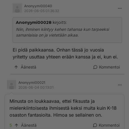
Anonyymi00040
2026-06-05 01:36:32
Anonyymi00028
kirjoitti:
Niin, ihminen kiintyy kehen tahansa kun tarpeeksi
samanlaisia on ja vietetään aikaa.
Ei pidä paikkaansa. Onhan tässä jo vuosia
yritetty usuttaa yhteen erään kanssa ja ei, kun ei.
Äänestä
Kommentoi
Anonyymi00021
2026-06-04 00:13:01
Minusta on loukkaavaa, ettei fiksusta ja
mielenkiintoisesta ihmisestä keksi muita kuin K-18
osaston fantasioita. Himoa se sellainen on.
5
Äänestä
Kommentoi