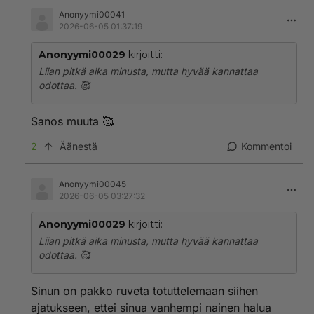
Anonyymi00041
2026-06-05 01:37:19
Anonyymi00029
kirjoitti:
Liian pitkä aika minusta, mutta hyvää kannattaa
odottaa. 🥰
Sanos muuta 🥰
2
Äänestä
Kommentoi
Anonyymi00045
2026-06-05 03:27:32
Anonyymi00029
kirjoitti:
Liian pitkä aika minusta, mutta hyvää kannattaa
odottaa. 🥰
Sinun on pakko ruveta totuttelemaan siihen
ajatukseen, ettei sinua vanhempi nainen halua