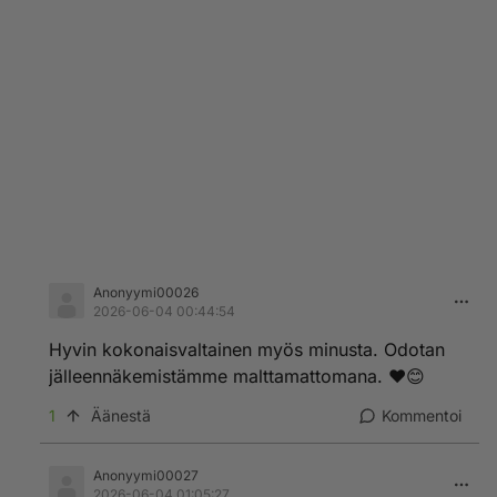
Anonyymi00026
2026-06-04 00:44:54
Hyvin kokonaisvaltainen myös minusta. Odotan
jälleennäkemistämme malttamattomana. ❤️😊
1
Äänestä
Kommentoi
Anonyymi00027
2026-06-04 01:05:27