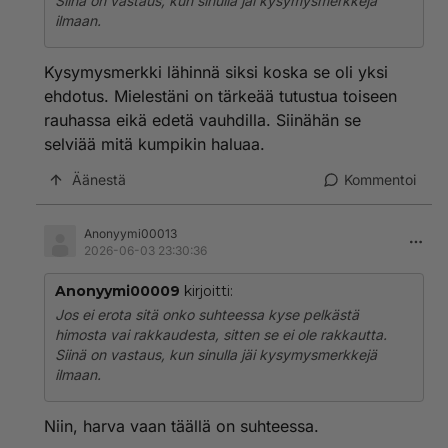
Siinä on vastaus, kun sinulla jäi kysymysmerkkejä
ilmaan.
Kysymysmerkki lähinnä siksi koska se oli yksi
ehdotus. Mielestäni on tärkeää tutustua toiseen
rauhassa eikä edetä vauhdilla. Siinähän se
selviää mitä kumpikin haluaa.
Äänestä
Kommentoi
Anonyymi00013
2026-06-03 23:30:36
Anonyymi00009
kirjoitti:
Jos ei erota sitä onko suhteessa kyse pelkästä
himosta vai rakkaudesta, sitten se ei ole rakkautta.
Siinä on vastaus, kun sinulla jäi kysymysmerkkejä
ilmaan.
Niin, harva vaan täällä on suhteessa.