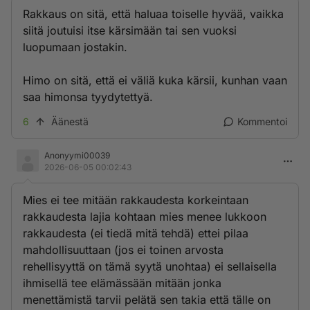
Rakkaus on sitä, että haluaa toiselle hyvää, vaikka
siitä joutuisi itse kärsimään tai sen vuoksi
luopumaan jostakin.
Himo on sitä, että ei väliä kuka kärsii, kunhan vaan
saa himonsa tyydytettyä.
6
Äänestä
Kommentoi
Anonyymi00039
2026-06-05 00:02:43
Mies ei tee mitään rakkaudesta korkeintaan
rakkaudesta lajia kohtaan mies menee lukkoon
rakkaudesta (ei tiedä mitä tehdä) ettei pilaa
mahdollisuuttaan (jos ei toinen arvosta
rehellisyyttä on tämä syytä unohtaa) ei sellaisella
ihmisellä tee elämässään mitään jonka
menettämistä tarvii pelätä sen takia että tälle on