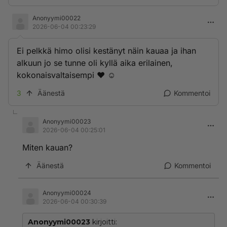
Anonyymi00022
2026-06-04 00:23:29
Ei pelkkä himo olisi kestänyt näin kauaa ja ihan
alkuun jo se tunne oli kyllä aika erilainen,
kokonaisvaltaisempi ❤️ ☺️
3
Äänestä
Kommentoi
Anonyymi00023
2026-06-04 00:25:01
Miten kauan?
Äänestä
Kommentoi
Anonyymi00024
2026-06-04 00:30:39
Anonyymi00023
kirjoitti: