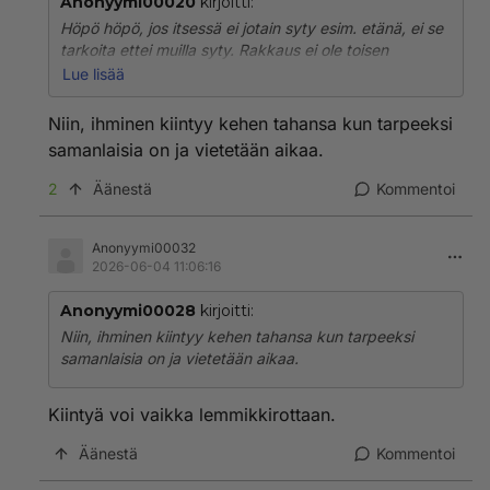
Anonyymi00020
kirjoitti:
Höpö höpö, jos itsessä ei jotain syty esim. etänä, ei se
tarkoita ettei muilla syty. Rakkaus ei ole toisen
tuntemista. Rakkaus syntyy korvien välissä ja kohde
Lue lisää
voi olla vaikka kuinka kaukana. Rakkaus on tunne,
joka tottakai voi voimistua ja syventyä jos ollaan
Niin, ihminen kiintyy kehen tahansa kun tarpeeksi
enemmän tekemisissä. Ei kuitenkaan kannata
samanlaisia on ja vietetään aikaa.
vähätellä toisten tunteita omien kokemusten pohjalta.
Kyse voi olla myös siitä, ettei todellista rakkautta
2
Äänestä
Kommentoi
synnykään jos se vaatii aikaa ja fyysistä
tutustumisesta. Ehkä kyse on vain sitten halusta pitää
toisistaan huolta, joka on enemmänkin älyllinen asia
Anonyymi00032
2026-06-04 11:06:16
kuin tunneasia.
Anonyymi00028
kirjoitti:
Niin, ihminen kiintyy kehen tahansa kun tarpeeksi
samanlaisia on ja vietetään aikaa.
Kiintyä voi vaikka lemmikkirottaan.
Äänestä
Kommentoi