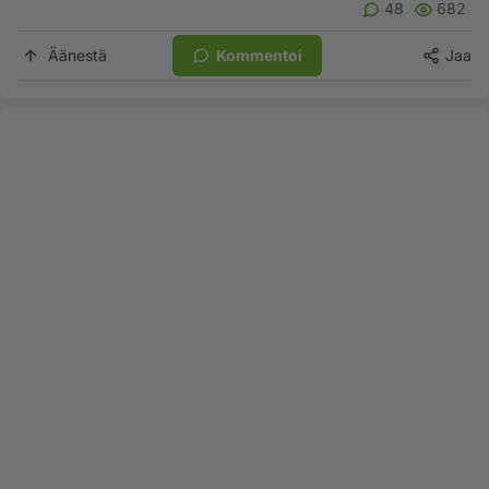
48
682
Äänestä
Kommentoi
Jaa