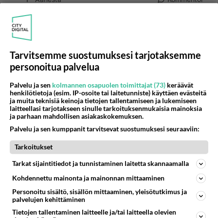
Anonyymi00044
2026-06-05 03:25:28
Anonyymi00012
kirjoitti:
Tarvitsemme suostumuksesi tarjotaksemme
Kysymysmerkki lähinnä siksi koska se oli yksi ehdotus.
personoitua palvelua
Mielestäni on tärkeää tutustua toiseen rauhassa eikä
edetä vauhdilla. Siinähän se selviää mitä kumpikin
Palvelu ja sen
kolmannen osapuolen toimittajat (73)
keräävät
henkilötietoja (esim. IP-osoite tai laitetunniste) käyttäen evästeitä
haluaa.
ja muita teknisiä keinoja tietojen tallentamiseen ja lukemiseen
laitteellasi tarjotakseen sinulle tarkoituksenmukaisia mainoksia
ja parhaan mahdollisen asiakaskokemuksen.
Ei kiitos enää minkäälaista suhdetta minulle,
Palvelu ja sen kumppanit tarvitsevat suostumuksesi seuraaviin:
minkään ikäisen kanssa koskaan!
Tarkoitukset
Äänestä
Kommentoi
Tarkat sijaintitiedot ja tunnistaminen laitetta skannaamalla
Anonyymi00008
Kohdennettu mainonta ja mainonnan mittaaminen
2026-06-03 23:14:02
Personoitu sisältö, sisällön mittaaminen, yleisötutkimus ja
palvelujen kehittäminen
Rakkaus ja himo kuuluvat yhteen ainakin
Tietojen tallentaminen laitteelle ja/tai laitteella olevien
parisuhteessa. Platonisella parisuhteella ei kukaan