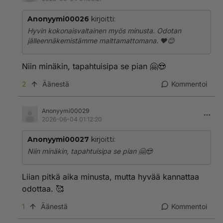
Anonyymi00026
kirjoitti:
Hyvin kokonaisvaltainen myös minusta. Odotan
jälleennäkemistämme malttamattomana. ❤️😊
Niin minäkin, tapahtuisipa se pian 🤗😍
2
Äänestä
Kommentoi
Anonyymi00029
2026-06-04 01:12:20
Anonyymi00027
kirjoitti:
Niin minäkin, tapahtuisipa se pian 🤗😍
Liian pitkä aika minusta, mutta hyvää kannattaa
odottaa. 🥰
1
Äänestä
Kommentoi