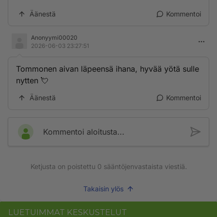
Äänestä
Kommentoi
Anonyymi00020
2026-06-03 23:27:51
Tommonen aivan läpeensä ihana, hyvää yötä sulle
nytten 💘
Äänestä
Kommentoi
Kommentoi aloitusta...
Ketjusta on poistettu
0
sääntöjenvastaista viestiä.
Takaisin ylös
LUETUIMMAT KESKUSTELUT