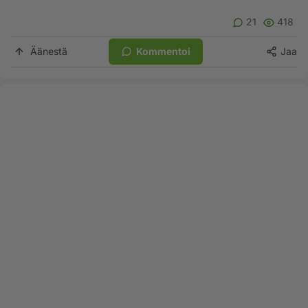
21
418
Äänestä
Kommentoi
Jaa