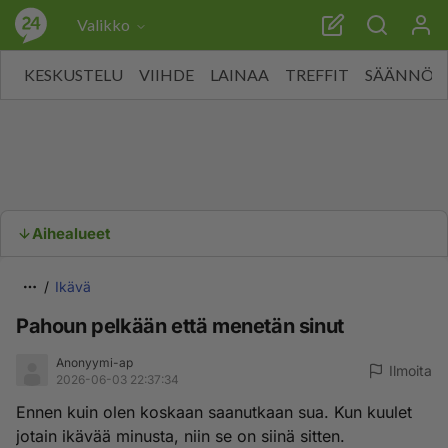
Valikko
KESKUSTELU
VIIHDE
LAINAA
TREFFIT
SÄÄNNÖT
Aihealueet
Ikävä
Pahoun pelkään että menetän sinut
Anonyymi-ap
Ilmoita
2026-06-03 22:37:34
Ennen kuin olen koskaan saanutkaan sua. Kun kuulet
jotain ikävää minusta, niin se on siinä sitten.