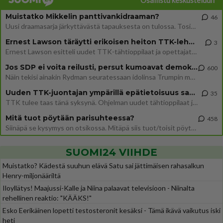
Osallistu keskusteluun
Muistatko Mikkelin panttivankidraaman?
46
Uusi draamasarja järkyttävästä tapauksesta on tulossa. Tositapahtumiin perustuva sarja ammentaa vuoden 1986 Mikkelin pan
Ernest Lawson täräytti erikoisen heiton TTK-lehdistötilaisuudessa: " Onko tässä tarkoituksena...?"
3
Ernest Lawson esitteli uudet TTK-tähtioppilaat ja opettajat torstaina 6.8. lehdistölle. Tulevalla kaudella on yksi hausk
Jos SDP ei voita reilusti, persut kumoavat demokratian Suomesta
600
Näin tekisi ainakin Rydman seuratessaan idolinsa Trumpin mallia https://www.is.fi/politiikka/art-2000012187244.html
Uuden TTK-juontajan ympärillä epätietoisuus sakenee - Nyt MTV hämmentää soppaa
35
TTK tulee taas tänä syksynä. Ohjelman uudet tähtioppilaat julkistetaan torstaina 6. elokuuta klo 14 alkavassa lehdistö
Mitä tuot pöytään parisuhteessa?
458
Siinäpä se kysymys on otsikossa. Mitäpä siis tuot/toisit pöytään parisuhteessa? Oletko mies vai nainen? Koetko sen mitä
SUOMI24 VIIHDE
Muistatko? Kädestä suuhun elävä Satu sai jättimäisen rahasalkun
Henry-miljonääriltä
Iloyllätys! Maajussi-Kalle ja Niina palaavat televisioon - Niinalta
rehellinen reaktio: "KÄÄKS!"
Esko Eerikäinen lopetti testosteronit kesäksi - Tämä ikävä vaikutus iski
heti