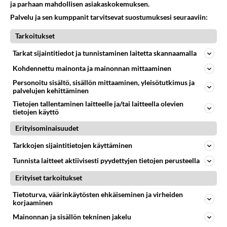
ja parhaan mahdollisen asiakaskokemuksen.
Palvelu ja sen kumppanit tarvitsevat suostumuksesi seuraaviin:
Tarkoitukset
Anonyymi00021
2026-06-04 13:08:37
Tarkat sijaintitiedot ja tunnistaminen laitetta skannaamalla
Kohdennettu mainonta ja mainonnan mittaaminen
Anonyymi00004
kirjoitti:
Personoitu sisältö, sisällön mittaaminen, yleisötutkimus ja
Heti huomenna
palvelujen kehittäminen
Tietojen tallentaminen laitteelle ja/tai laitteella olevien
Toimitko?
tietojen käyttö
Erityisominaisuudet
Äänestä
Kommentoi
Tarkkojen sijaintitietojen käyttäminen
Anonyymi00005
Tunnista laitteet aktiivisesti pyydettyjen tietojen perusteella
2026-06-03 22:41:55
Erityiset tarkoitukset
No jos olet oikeasti tehnyt jotain pahaa. Toisaalta
Tietoturva, väärinkäytösten ehkäiseminen ja virheiden
jos uskoo valheita, kertoo hänestä, ei ole
korjaaminen
arvoisesi.
Mainonnan ja sisällön tekninen jakelu