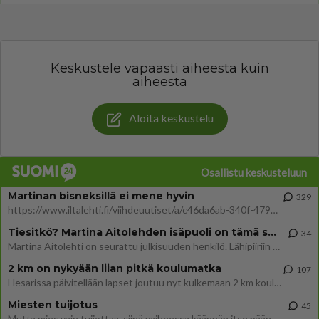
Keskustele vapaasti aiheesta kuin
aiheesta
Aloita keskustelu
Osallistu keskusteluun
Martinan bisneksillä ei mene hyvin
329
https://www.iltalehti.fi/viihdeuutiset/a/c46da6ab-340f-4790-aaa7-0865eed2336 Yrityksen konkurssihakemus on tullut kärä
Tiesitkö? Martina Aitolehden isäpuoli on tämä suosittu laulaja
34
Martina Aitolehti on seurattu julkisuuden henkilö. Lähipiiriin mahtuu muitakin tunnettuja henkilöitä. Tiesitkö, että Ma
2 km on nykyään liian pitkä koulumatka
107
Hesarissa päivitellään lapset joutuu nyt kulkemaan 2 km kouluun jösses. Ruostefillarilla tuo matka menee vaikka miten äk
Miesten tuijotus
45
Mutta mies vain tuijottaa, siinä vaiheessa käännän itse pään pois. Mikä juttu? Yleensä jos joku tuijottaa tai katsoo, hä