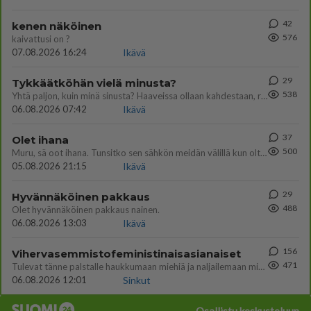
42
kenen näköinen
576
kaivattusi on ?
07.08.2026 16:24
Ikävä
29
Tykkäätköhän vielä minusta?
538
Yhtä paljon, kuin minä sinusta? Haaveissa ollaan kahdestaan, rauhassa ja lähennytään fyysisesti ja tutustutaan syvemmin
06.08.2026 07:42
Ikävä
37
Olet ihana
500
Muru, sä oot ihana. Tunsitko sen sähkön meidän välillä kun oltiin ihan låhekkäin? 👩‍❤️‍👩❤️😼😘
05.08.2026 21:15
Ikävä
29
Hyvännäköinen pakkaus
488
Olet hyvännäköinen pakkaus nainen.
06.08.2026 13:03
Ikävä
156
Vihervasemmistofeministinaisasianaiset
471
Tulevat tänne palstalle haukkumaan miehiä ja naljailemaan miehelle, kehuvat olevansa heitä parempia. Itse asuvat MIEHE
06.08.2026 12:01
Sinkut