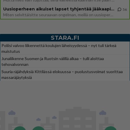
Uusioperheen aikuiset lapset tyhjentää jääkaapin käydessään
56
Miten selvittäisitte seuraavan ongelman, meillä on uusioperhe, minulla teini-ikäiset lapset ja puolisolla aikuiset, jotk
STARA.FI
Poliisi valvoo liikennettä koulujen läheisyydessä – nyt tuli tärkeä
muistutus
Junaliikenne Suomen ja Ruotsin välillä alkaa – tulli aloittaa
tehovalvonnan
Suuria räjähdyksiä Kittilässä elokuussa – puolustusvoimat suorittaa
massaräjäytyksiä