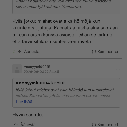
Ahaa! Eli ajattelet että kun mies saa kuulla asioistasi
niin ei enää tykkääkään. Ymmärrän.
Kyllä jotkut miehet ovat aika hölmöjä kun
kuuntelevat juttuja. Kannattaa jutella aina suoraan
oikean naisen kanssa asioista, eihän se tarkoita,
että tarvii siltikään suhteeseen ruveta.
2
Äänestä
Kommentoi
Anonyymi00015
2026-06-03 22:54:45
Anonyymi00014
kirjoitti:
Kyllä jotkut miehet ovat aika hölmöjä kun kuuntelevat
juttuja. Kannattaa jutella aina suoraan oikean naisen
kanssa asioista, eihän se tarkoita, että tarvii siltikään
Lue lisää
suhteeseen ruveta.
Hyvin sanottu.
Äänestä
Kommentoi