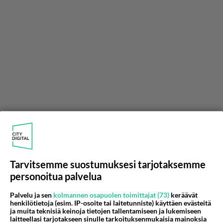
Tarvitsemme suostumuksesi tarjotaksemme
personoitua palvelua
Palvelu ja sen
kolmannen osapuolen toimittajat (73)
keräävät
henkilötietoja (esim. IP-osoite tai laitetunniste) käyttäen evästeitä
ja muita teknisiä keinoja tietojen tallentamiseen ja lukemiseen
laitteellasi tarjotakseen sinulle tarkoituksenmukaisia mainoksia