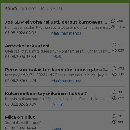
PÄIVÄ
VIIKKO
KUUKAUSI
600
Jos SDP ei voita reilusti, persut kumoavat demokratian Suomesta
1518
Näin tekisi ainakin Rydman seuratessaan idolinsa Trumpin mallia https://www.is.fi/politiikka/art-2000012187244.html
06.08.2026 09:02
Maailman menoa
44
Anteeksi arkuuteni
837
Olen säälittävä, mitä tulee sinun kohtaamiseen. Tunnen vaan itseni todella epävarmaksi sun kanssa. Jos minun olisi pitän
06.08.2026 16:54
Ikävä
473
Perussuomalaisten kannatus nousi rytinällä Ylen tänään julkaisemassa tuoreimmassa gallup-kyselyssä.
713
https://yle.fi/a/74-20239449 Perussuomalaisilla hurja- ja ylivoimaisesti suurin nousu tässä uudessa Ylen gallupissa. Kyl
06.08.2026 03:24
Maailman menoa
11
Kuka melkein täysi-ikäinen hukkui?
652
Poliisin mukaan nuori oli lähes täysi-ikäinen. Ennen iltakuutta tulleen ilmoituksen mukaan ihminen oli joutunut mahdoll
06.08.2026 20:09
Iisalmi
38
Mikä on ollut
580
Söpöintä välillämme?
06.08.2026 14:44
Ikävä