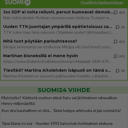
Osallistu keskusteluun
Jos SDP ei voita reilusti, persut kumoavat demokratian Suomesta
420
Näin tekisi ainakin Rydman seuratessaan idolinsa Trumpin mallia https://www.is.fi/politiikka/art-2000012187244.html
Uuden TTK-juontajan ympärillä epätietoisuus sakenee - Nyt MTV hämmentää soppaa
28
TTK tulee taas tänä syksynä. Ohjelman uudet tähtioppilaat julkistetaan torstaina 6. elokuuta klo 14 alkavassa lehdistö
Mitä tuot pöytään parisuhteessa?
425
Siinäpä se kysymys on otsikossa. Mitäpä siis tuot/toisit pöytään parisuhteessa? Oletko mies vai nainen? Koetko sen mitä
Martinan bisneksillä ei mene hyvin
301
https://www.iltalehti.fi/viihdeuutiset/a/c46da6ab-340f-4790-aaa7-0865eed2336 Yrityksen konkurssihakemus on tullut kärä
Tiesitkö? Martina Aitolehden isäpuoli on tämä suosittu laulaja
30
Martina Aitolehti on seurattu julkisuuden henkilö. Lähipiiriin mahtuu muitakin tunnettuja henkilöitä. Tiesitkö, että Ma
SUOMI24 VIIHDE
Muistatko? Kädestä suuhun elävä Satu sai jättimäisen rahasalkun
Henry-miljonääriltä
Kun yksi kauhallinen ei riitä... Tämä helppo arkiruoka ei jää syömättä!
Tänä iltana tv:ssä - Vuoden 1992 katsotuin kotimainen elokuva