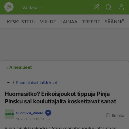
Valikko
KESKUSTELU
VIIHDE
LAINAA
TREFFIT
SÄÄNNÖT
Aihealueet
Suomalaiset julkkikset
Huomasitko? Erikoisjoukot tippuja Pinja
Pinsku sai kouluttajalta koskettavat sanat
Suomi24_Viihde
Ilmoita
2026-06-11 08:30:32
Pinja "Pinkku Pinsku" Sanaksenaho joutui jättämään