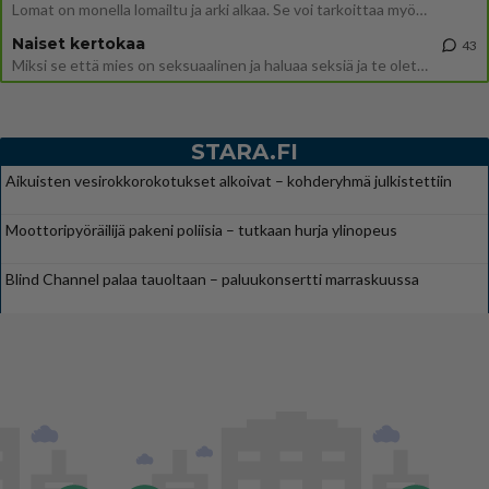
Lomat on monella lomailtu ja arki alkaa. Se voi tarkoittaa myös sitä, että grillailut on grillattu ja palataan arjen ruo
Naiset kertokaa
43
Miksi se että mies on seksuaalinen ja haluaa seksiä ja te olette hänen mielestänne haluttava on vastenmielistä? Mikä sii
STARA.FI
Aikuisten vesirokkorokotukset alkoivat – kohderyhmä julkistettiin
Moottoripyöräilijä pakeni poliisia – tutkaan hurja ylinopeus
Blind Channel palaa tauoltaan – paluukonsertti marraskuussa