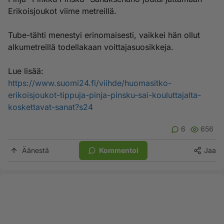
Erikoisjoukot viime metreillä.
Tube-tähti menestyi erinomaisesti, vaikkei hän ollut
alkumetreillä todellakaan voittajasuosikkeja.
Lue lisää:
https://www.suomi24.fi/viihde/huomasitko-
erikoisjoukot-tippuja-pinja-pinsku-sai-kouluttajalta-
koskettavat-sanat?s24
6
656
Äänestä
Kommentoi
Jaa