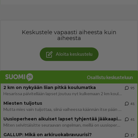
Keskustele vapaasti aiheesta kuin
aiheesta
Aloita keskustelu
Osallistu keskusteluun
2 km on nykyään liian pitkä koulumatka
95
Hesarissa päivitellään lapset joutuu nyt kulkemaan 2 km kouluun jösses. Ruostefillarilla tuo matka menee vaikka miten äk
Miesten tuijotus
41
Mutta mies vain tuijottaa, siinä vaiheessa käännän itse pään pois. Mikä juttu? Yleensä jos joku tuijottaa tai katsoo, hä
Uusioperheen aikuiset lapset tyhjentää jääkaapin käydessään
41
Miten selvittäisitte seuraavan ongelman, meillä on uusioperhe, minulla teini-ikäiset lapset ja puolisolla aikuiset, jotk
GALLUP: Mikä on arkiruokabravuurisi?
17