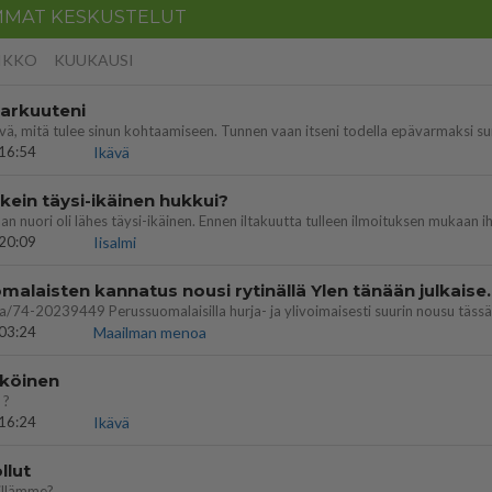
MMAT KESKUSTELUT
IKKO
KUUKAUSI
 arkuuteni
16:54
Ikävä
ein täysi-ikäinen hukkui?
20:09
Iisalmi
Perussuomalaisten kannatus nousi rytinäll
03:24
Maailman menoa
köinen
 ?
16:24
Ikävä
llut
illämme?