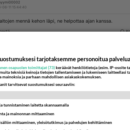
nyymi00002
-06-11 15:44:40
altojen mennä kehon läpi, ne helpottaa ajan kanssa.
nestä
K
nyymi00003
-06-11 15:46:38
uostumuksesi tarjotaksemme personoitua palvelu
aisten mies ja petturi ei ole ikävä olen vihdoin ymmärtänyt e
nen osapuolen toimittajat (73)
keräävät henkilötietoja (esim. IP-osoite ta
i ikinä olisi edes pitänyt tapahtua jo aikanaan eräässä asun
 muita teknisiä keinoja tietojen tallentamiseen ja lukemiseen laitteellasi t
a mainoksia ja parhaan mahdollisen asiakaskokemuksen.
n että hän halusi ystävääni ja pelleili kanssani jonka takia es
anit tarvitsevat suostumuksesi seuraaviin:
uksi olisi pitänyt pitää estot ikuisesti
estä
K
t ja tunnistaminen laitetta skannaamalla
nyymi00005
ta ja mainonnan mittaaminen
-06-11 16:30:15
sisällön mittaaminen, yleisötutkimus ja palvelujen kehittäminen
 joskus melkein pakahduttaa. Sitten jää hieman taustalle, jos