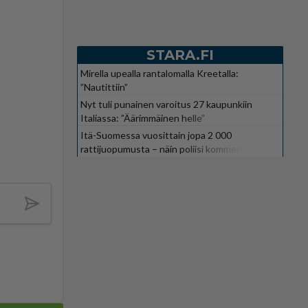
STARA.FI
Mirella upealla rantalomalla Kreetalla:
”Nautittiin”
Nyt tuli punainen varoitus 27 kaupunkiin
Italiassa: ”Äärimmäinen helle”
Itä-Suomessa vuosittain jopa 2 000
rattijuopumusta – näin poliisi kommentoi