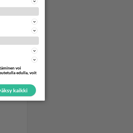
ommentoi
ttäminen voi
utetulla edulla, voit
äksy kaikki