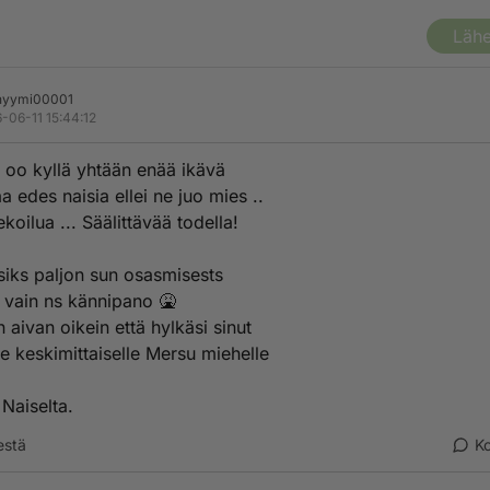
Lähe
nyymi00001
-06-11 15:44:12
i oo kyllä yhtään enää ikävä
a edes naisia ellei ne juo mies ..
ekoilua ... Säälittävää todella!
siks paljon sun osasmisests
 vain ns kännipano 🤮
in aivan oikein että hylkäsi sinut
le keskimittaiselle Mersu miehelle
 Naiselta.
estä
K