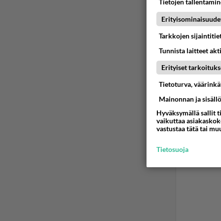
Tietojen tallentamine
keskitt
Erityisominaisuude
2
Ää
Tarkkojen sijaintiti
Tunnista laitteet akt
Erityiset tarkoituks
Tietoturva, väärink
Mainonnan ja sisäll
Hyväksymällä sallit t
vaikuttaa asiakaskoke
vastustaa tätä tai mu
Tietosuoja