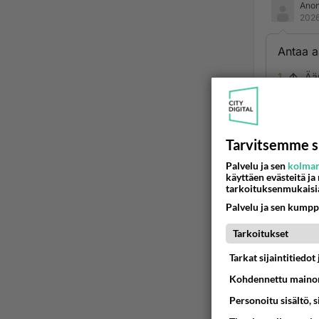
Ano
2026
Antaa a
1
Ää
Ano
2026
Tarvitsemme s
jp on n
Palvelu ja sen
kolman
meitä e
käyttäen evästeitä ja
tarkoituksenmukaisi
vaistosi
Palvelu ja sen kumpp
hänet al
Tarkoitukset
Ään
Tarkat sijaintitiedo
Ano
Kohdennettu mainon
2026
Personoitu sisältö, 
Tiedän,