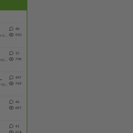
48
930
Olen säälittävä, mitä tulee sinun kohtaamiseen. Tunnen vaan itseni todella epävarmaksi sun kanssa. Jos minun olisi pitän
15
798
Poliisin mukaan nuori oli lähes täysi-ikäinen. Ennen iltakuutta tulleen ilmoituksen mukaan ihminen oli joutunut mahdoll
497
ä Ylen tänään julkaisemassa tuoreimmassa gallup-kyselyssä.
769
https://yle.fi/a/74-20239449 Perussuomalaisilla hurja- ja ylivoimaisesti suurin nousu tässä uudessa Ylen gallupissa. Kyl
46
687
41
624