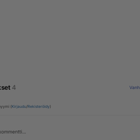
kset
4
Vanh
yymi (
Kirjaudu
/
Rekisteröidy
)