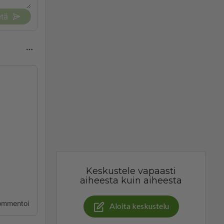
tä
Keskustele vapaasti
aiheesta kuin aiheesta
ommentoi
Aloita keskustelu