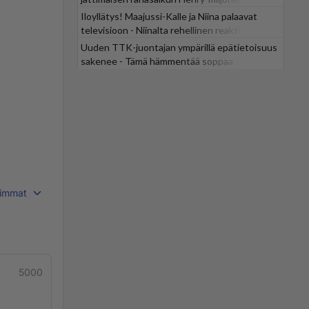
Iloyllätys! Maajussi-Kalle ja Niina palaavat
televisioon - Niinalta rehellinen reaktio:
"KÄÄKS!"
Uuden TTK-juontajan ympärillä epätietoisuus
sakenee - Tämä hämmentää soppaa
immat
5000