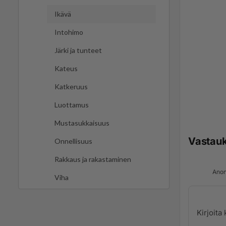
Ikävä
Intohimo
Järki ja tunteet
Kateus
Katkeruus
Luottamus
Mustasukkaisuus
Vastau
Onnellisuus
Rakkaus ja rakastaminen
Anon
Viha