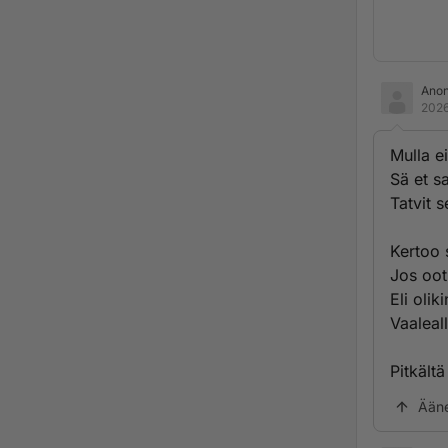
Ano
2026
Mulla e
Sä et sa
Tatvit s
Kertoo 
Jos oot
Eli olik
Vaaleal
Pitkältä
Ään