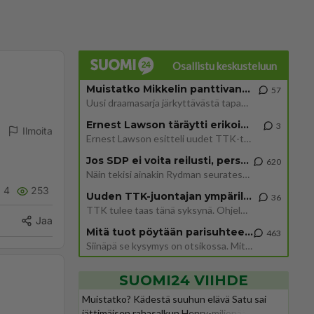
Osallistu keskusteluun
Muistatko Mikkelin panttivankidraaman?
57
Uusi draamasarja järkyttävästä tapauksesta on tulossa. Tositapahtumiin perustuva sarja ammentaa vuoden 1986 Mikkelin pan
Ernest Lawson täräytti erikoisen heiton TTK-lehdistötilaisuudessa: " Onko tässä tarkoituksena...?"
3
Ilmoita
Ernest Lawson esitteli uudet TTK-tähtioppilaat ja opettajat torstaina 6.8. lehdistölle. Tulevalla kaudella on yksi hausk
Jos SDP ei voita reilusti, persut kumoavat demokratian Suomesta
620
Näin tekisi ainakin Rydman seuratessaan idolinsa Trumpin mallia https://www.is.fi/politiikka/art-2000012187244.html
4
253
Uuden TTK-juontajan ympärillä epätietoisuus sakenee - Nyt MTV hämmentää soppaa
36
TTK tulee taas tänä syksynä. Ohjelman uudet tähtioppilaat julkistetaan torstaina 6. elokuuta klo 14 alkavassa lehdistö
Jaa
Mitä tuot pöytään parisuhteessa?
463
Siinäpä se kysymys on otsikossa. Mitäpä siis tuot/toisit pöytään parisuhteessa? Oletko mies vai nainen? Koetko sen mitä
SUOMI24 VIIHDE
Muistatko? Kädestä suuhun elävä Satu sai
jättimäisen rahasalkun Henry-miljonääriltä