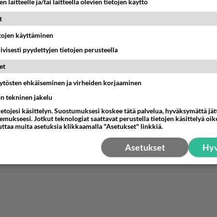
n laitteelle ja/tai laitteella olevien tietojen käyttö
yä johonkin. Ikävä kuitenkin pysyy.
t
nestä
K
etojen käyttäminen
iivisesti pyydettyjen tietojen perusteella
et
äytösten ehkäiseminen ja virheiden korjaaminen
ön tekninen jakelu
ietojesi käsittelyn. Suostumuksesi koskee tätä palvelua, hyväksymättä jä
mukseesi. Jotkut teknologiat saattavat perustella tietojen käsittelyä oike
uttaa muita asetuksia klikkaamalla "Asetukset" linkkiä.
Asetukset
Hyv