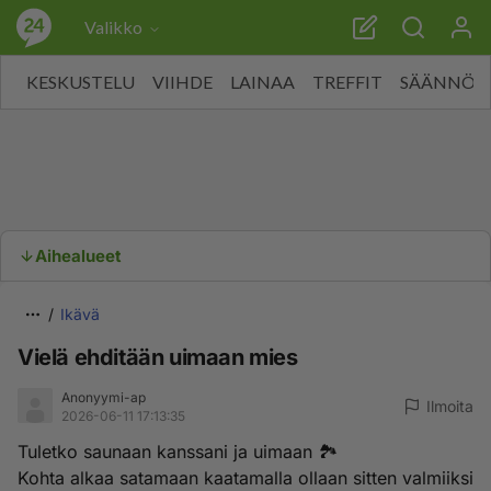
Valikko
KESKUSTELU
VIIHDE
LAINAA
TREFFIT
SÄÄNNÖT
Aihealueet
Ikävä
Vielä ehditään uimaan mies
Anonyymi-ap
Ilmoita
2026-06-11 17:13:35
Tuletko saunaan kanssani ja uimaan 🏞
Kohta alkaa satamaan kaatamalla ollaan sitten valmiiksi