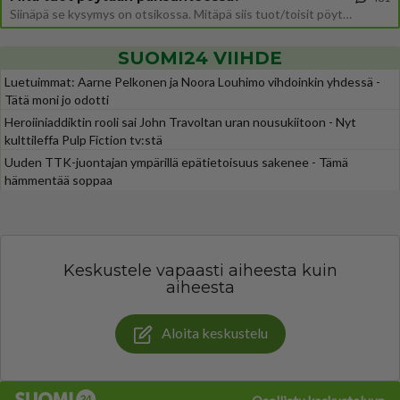
Siinäpä se kysymys on otsikossa. Mitäpä siis tuot/toisit pöytään parisuhteessa? Oletko mies vai nainen? Koetko sen mitä
SUOMI24 VIIHDE
Luetuimmat: Aarne Pelkonen ja Noora Louhimo vihdoinkin yhdessä -
Tätä moni jo odotti
Heroiiniaddiktin rooli sai John Travoltan uran nousukiitoon - Nyt
kulttileffa Pulp Fiction tv:stä
Uuden TTK-juontajan ympärillä epätietoisuus sakenee - Tämä
hämmentää soppaa
Keskustele vapaasti aiheesta kuin
aiheesta
Aloita keskustelu