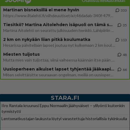
Osallistu keskusteluun
Martinan bisneksillä ei mene hyvin
333
https://www.iltalehti.fi/viihdeuutiset/a/c46da6ab-340f-4790-aaa7-0865eed2336 Yrityksen konkurssihakemus on tullut kärä
Tiesitkö? Martina Aitolehden isäpuoli on tämä suosittu laulaja
35
Martina Aitolehti on seurattu julkisuuden henkilö. Lähipiiriin mahtuu muitakin tunnettuja henkilöitä. Tiesitkö, että Ma
2 km on nykyään liian pitkä koulumatka
113
Hesarissa päivitellään lapset joutuu nyt kulkemaan 2 km kouluun jösses. Ruostefillarilla tuo matka menee vaikka miten äk
Miesten tuijotus
48
Mutta mies vain tuijottaa, siinä vaiheessa käännän itse pään pois. Mikä juttu? Yleensä jos joku tuijottaa tai katsoo, hä
Uusioperheen aikuiset lapset tyhjentää jääkaapin käydessään
66
Miten selvittäisitte seuraavan ongelman, meillä on uusioperhe, minulla teini-ikäiset lapset ja puolisolla aikuiset, jotk
STARA.FI
IIro Rantala kruunasi Eppu Normaalin jäähyväiset – ylilyönti kuitenkin
tyrmistytti
Lentomatkustajan laukusta löytyi varastettuja historiallisia tykinkuulia