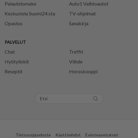
Palautelomake
Auto1 Vaihtoautot
Keskustelu Suomi24:sta
TV-ohjelmat
Opastus
Sanakirja
PALVELUT
Chat
Treffit
Hyötylinkit
Viihde
Reseptit
Horoskooppi
Tietosuojaseloste
Käyttöehdot
Evästeasetukset