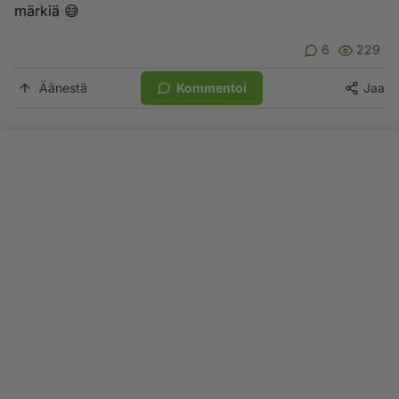
märkiä 😅
6
229
Äänestä
Kommentoi
Jaa