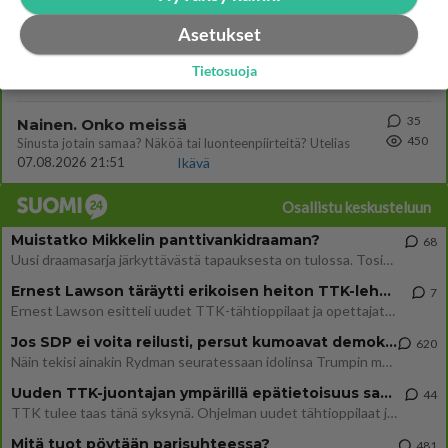
Asetukset
78
Hyvä ihminen
486
Koetko olevasi hyvä ihminen ja kohteletko toisia arvostavasti?
Tietosuoja
08.08.2026 05:09
Ikävä
35
Nainen. Onko meissä
450
Sinusta jotain samaa? Näköä tai luonteenpiirteitä? Utelias
07.08.2026 21:51
Ikävä
Osallistu keskusteluun
Muistatko Mikkelin panttivankidraaman?
68
Uusi draamasarja järkyttävästä tapauksesta on tulossa. Tositapahtumiin perustuva sarja ammentaa vuoden 1986 Mikkelin pan
Ernest Lawson täräytti erikoisen heiton TTK-lehdistötilaisuudessa: " Onko tässä tarkoituksena...?"
7
Ernest Lawson esitteli uudet TTK-tähtioppilaat ja opettajat torstaina 6.8. lehdistölle. Tulevalla kaudella on yksi hausk
Jos SDP ei voita reilusti, persut kumoavat demokratian Suomesta
620
Näin tekisi ainakin Rydman seuratessaan idolinsa Trumpin mallia https://www.is.fi/politiikka/art-2000012187244.html
Uuden TTK-juontajan ympärillä epätietoisuus sakenee - Nyt MTV hämmentää soppaa
44
TTK tulee taas tänä syksynä. Ohjelman uudet tähtioppilaat julkistetaan torstaina 6. elokuuta klo 14 alkavassa lehdistö
Mitä tuot pöytään parisuhteessa?
481