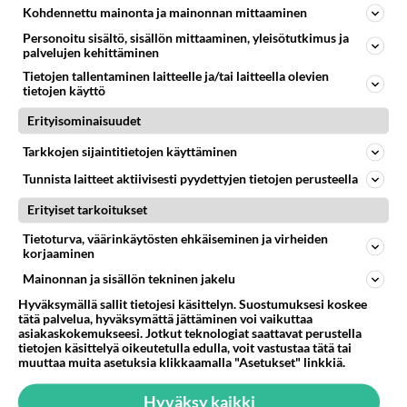
Kohdennettu mainonta ja mainonnan mittaaminen
702
Iäkäs vanhus humalassa niin huonossa kunnossa, ettei pystynyt huolehtimaan itsestään niin ainoa apu sillä hetkellä oli
07.08.2026 12:07
Jämsä
Personoitu sisältö, sisällön mittaaminen, yleisötutkimus ja
palvelujen kehittäminen
55
Mitä haluaisit kysyä tänään
Tietojen tallentaminen laitteelle ja/tai laitteella olevien
670
Kaivatultasi? Anna jokin tunniste itsestäni tai hänestä.
tietojen käyttö
07.08.2026 13:15
Ikävä
Erityisominaisuudet
38
En välitä sinusta yhtään
Tarkkojen sijaintitietojen käyttäminen
600
Olet pelkkä itsestään liikoja luuleva ämmä. Kierrän sinut kaukaa nyt ja aina. Olit mulle pelkkä lelu vaan.
Tunnista laitteet aktiivisesti pyydettyjen tietojen perusteella
07.08.2026 17:14
Ikävä
Erityiset tarkoitukset
33
Olen luovuttanut
583
Tietoturva, väärinkäytösten ehkäiseminen ja virheiden
Välimme menivät niin pahasti solmuun, ettei niitä voi enää korjata. On aika jatkaa elämässä eteenpäin. Toivon sulle kaik
korjaaminen
07.08.2026 15:03
Ikävä
Mainonnan ja sisällön tekninen jakelu
61
Ei se nainen edes oo
Hyväksymällä sallit tietojesi käsittelyn. Suostumuksesi koskee
582
mitenkään nätti 🤣🤣🤣🤣🤣
tätä palvelua, hyväksymättä jättäminen voi vaikuttaa
08.08.2026 19:19
Ikävä
asiakaskokemukseesi. Jotkut teknologiat saattavat perustella
tietojen käsittelyä oikeutetulla edulla, voit vastustaa tätä tai
muuttaa muita asetuksia klikkaamalla "Asetukset" linkkiä.
7
Ernest Lawson täräytti erikoisen heiton TTK-lehdistötilaisuudessa: " Onko tässä tarkoituksena...?"
576
Ernest Lawson esitteli uudet TTK-tähtioppilaat ja opettajat torstaina 6.8. lehdistölle. Tulevalla kaudella on yksi hausk
Hyväksy kaikki
07.08.2026 07:20
Kotimaiset julkkisjuorut