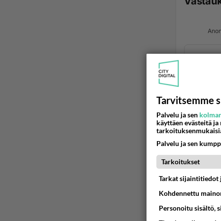
Vastau
Anon
Tarvitsemme s
Palvelu ja sen
kolman
käyttäen evästeitä ja
Ano
tarkoituksenmukaisi
2026
Palvelu ja sen kumpp
Mä tunn
Tarkoitukset
"niistä"
Tarkat sijaintitiedo
Kohdennettu mainon
🤍
Personoitu sisältö, 
Ään