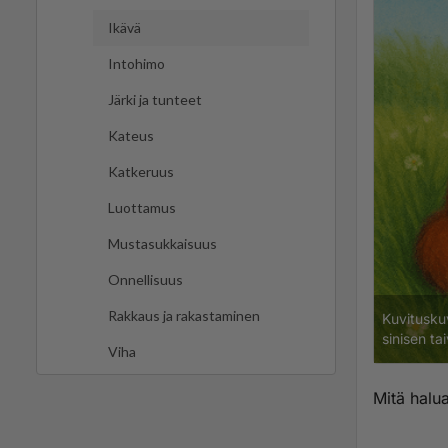
Ikävä
Intohimo
Järki ja tunteet
Kateus
Katkeruus
Luottamus
Mustasukkaisuus
Onnellisuus
Rakkaus ja rakastaminen
Kuvitusku
sinisen ta
Viha
Mitä halua