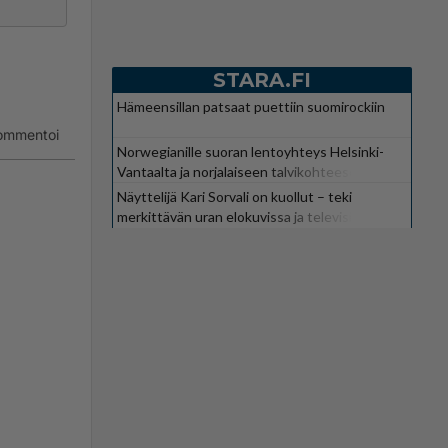
STARA.FI
Hämeensillan patsaat puettiin suomirockiin
ommentoi
Norwegianille suoran lentoyhteys Helsinki-
Vantaalta ja norjalaiseen talvikohteeseen
Näyttelijä Kari Sorvali on kuollut – teki
merkittävän uran elokuvissa ja televisiossa