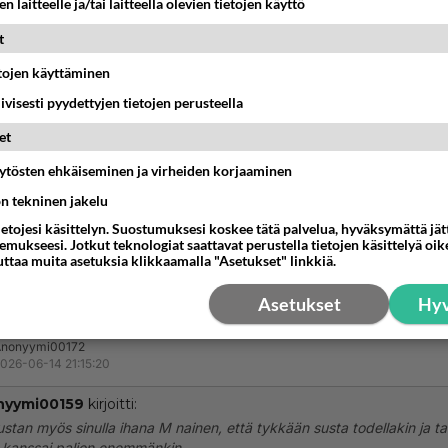
n laitteelle ja/tai laitteella olevien tietojen käyttö
t
Anonyymi00102
026-06-13 21:27:22
etojen käyttäminen
voisin myös vihjettä siitä, jos tunne on yksipuolinen.
iivisesti pyydettyjen tietojen perusteella
nestä
K
et
äytösten ehkäiseminen ja virheiden korjaaminen
Anonyymi00159
026-06-14 18:06:25
ön tekninen jakelu
ietojesi käsittelyn. Suostumuksesi koskee tätä palvelua, hyväksymättä jä
tan myös sinulla ihana M nainen, että tykkään susta todella
mukseesi. Jotkut teknologiat saattavat perustella tietojen käsittelyä oike
sin sinun kanssai paljon enemmänkin.
uttaa muita asetuksia klikkaamalla "Asetukset" linkkiä.
nestä
K
Asetukset
Hyv
Anonyymi00172
026-06-14 21:15:20
nyymi00159
kirjoitti:
stan myös sinulla ihana M nainen, että tykkään susta todellakin ja ta
 kanssai paljon enemmänkin.