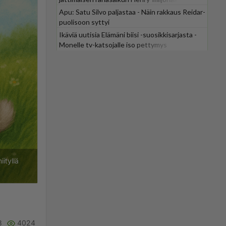
Apu: Satu Silvo paljastaa - Näin rakkaus Reidar-
puolisoon syttyi
Ikäviä uutisia Elämäni biisi -suosikkisarjasta -
Monelle tv-katsojalle iso pettymys
ityllä
3
4024