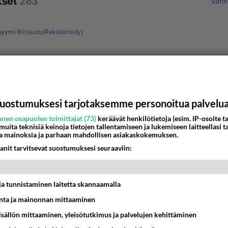
kset
283
Vanh
yymi (
Kirjaudu
/
Rekisteröidy
)
uostumuksesi tarjotaksemme personoitua palvelu
Lähe
nen osapuolen toimittajat (73)
keräävät henkilötietoja (esim. IP-osoite ta
 muita teknisiä keinoja tietojen tallentamiseen ja lukemiseen laitteellasi t
nyymi00001
a mainoksia ja parhaan mahdollisen asiakaskokemuksen.
-06-13 09:26:58
anit tarvitsevat suostumuksesi seuraaviin:
ustan sulle A mies, et tykkään susta tosi paljon. Kun varoit
 muista, niin varoitan myös itsestäni... oon ehkä se pahin ;)
t ja tunnistaminen laitetta skannaamalla
ta ja mainonnan mittaaminen
sisällön mittaaminen, yleisötutkimus ja palvelujen kehittäminen
estä
K