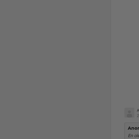
2
Ano
En ol