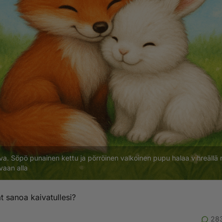
va.
Söpö punainen kettu ja pörröinen valkoinen pupu halaa vihreällä ni
ivaan alla
t sanoa kaivatullesi?
28