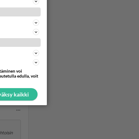
ommentoi
ttäminen voi
kin ja
utetulla edulla, voit
ommentoi
äksy kaikki
htoisin