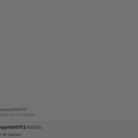
Anonyymi00179
026-06-14 21:45:55
nyymi00172
kirjoitti:
e M nainen.