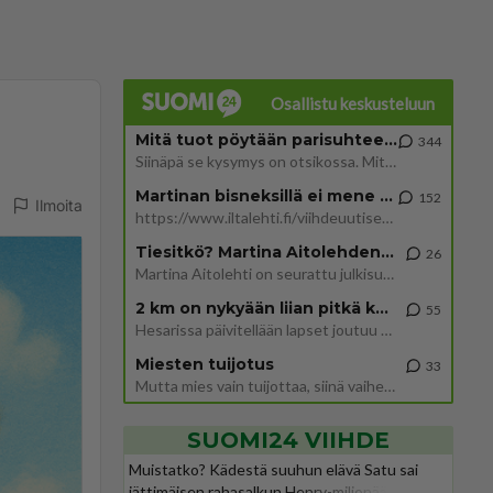
Osallistu keskusteluun
Mitä tuot pöytään parisuhteessa?
344
Siinäpä se kysymys on otsikossa. Mitäpä siis tuot/toisit pöytään parisuhteessa? Oletko mies vai nainen? Koetko sen mitä
Martinan bisneksillä ei mene hyvin
152
Ilmoita
https://www.iltalehti.fi/viihdeuutiset/a/c46da6ab-340f-4790-aaa7-0865eed2336 Yrityksen konkurssihakemus on tullut kärä
Tiesitkö? Martina Aitolehden isäpuoli on tämä suosittu laulaja
26
Martina Aitolehti on seurattu julkisuuden henkilö. Lähipiiriin mahtuu muitakin tunnettuja henkilöitä. Tiesitkö, että Ma
2 km on nykyään liian pitkä koulumatka
55
Hesarissa päivitellään lapset joutuu nyt kulkemaan 2 km kouluun jösses. Ruostefillarilla tuo matka menee vaikka miten äk
Miesten tuijotus
33
Mutta mies vain tuijottaa, siinä vaiheessa käännän itse pään pois. Mikä juttu? Yleensä jos joku tuijottaa tai katsoo, hä
SUOMI24 VIIHDE
Muistatko? Kädestä suuhun elävä Satu sai
jättimäisen rahasalkun Henry-miljonääriltä