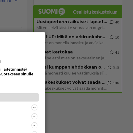
immat
Osallistu keskusteluun
Uusioperheen aikuiset lapset tyhjentää jääkaapin käydessään
40
Miten selvittäisitte seuraavan ongelman, meillä on uusioperhe, minulla teini-ikäiset lapset ja puolisolla aikuiset, jotk
5000
GALLUP: Mikä on arkiruokabravuurisi?
10
Lomat on monella lomailtu ja arki alkaa. Se voi tarkoittaa myös sitä, että grillailut on grillattu ja palataan arjen ruo
Naiset kertokaa
41
Miksi se että mies on seksuaalinen ja haluaa seksiä ja te olette hänen mielestänne haluttava on vastenmielistä? Mikä sii
a
tä
Miksi kumppaniehdokkaan oma elämä on teille ongelma?
515
i laitetunniste)
Täällä monesti kuulee vaatimuksia siitä, että kumppaniehdokkaalla ei saisi olla lemmikkejä, lapsia, kavereita, eksiä, su
arjotakseen sinulle
Datakeskukset voivat saada moninkertaisesti enemmän palautuksia kuin mitä ne maksavat veroja
140
”Datakeskukset voivat saada moninkertaisesti enemmän palautuksia kuin mitä ne maksavat veroja”, sanoo professori Jussi K
an sua
ommentoi