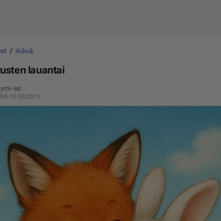
et
Ikävä
usten lauantai
ymi-ap
06-13 09:25:17