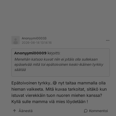
Anonyymi00033
2026-06-14 13:14:16
Anonyymi00009
kirjoitti:
Menehän katsoo kuvat niin ei pitäis olla sullekaan
epäselvää mitä toi epätoivoinen keski-ikäinen tyrkky
säätää
Epätoivoinen tyrkky..😅 nyt taitaa mammalla olla
hieman vaikeeta. Mitä kuvaa tarkoitat, sitäkö kun
istuvat vierekkäin tuon nuoren miehen kanssa?
Kyllä sulle mamma viä mies löydetään !
Äänestä
Kommentoi