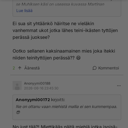
se Muhiksen käsi on useassa kuvassa Martinan
paljaalla reidellä. Puhelin on Martinalla kainaloiden
Lue lisää
korkeudella kädessään ja Muhiksen käsi Martinan
reidellä. Olivat myös halailleet. Mikä tarve sulla on
Ei sua sit yhtäänkö häiritse ne vieläkin
kääntää faktat muuksi?
vanhemmat ukot jotka lähes teini-ikästen tyttöjen
Martina on toki sinkku, mutta onhan tuo aika surullista,
perässä juoksee?
että viittäkymmentä käyvä nainen kiehnää alle
kolmekymppisen pojan kanssa. Vasta oli juttua
Martinasta ja nuoresta 22 v futaajasta ja nyt on
Ootko sellanen kaksinaamainen mies joka itekki
kierroksessa Irakilaistaustainen Muhamad.
niiden teinityttöjen perässä?? 😆
Lapset on varmaan taas ylpeitä äidistään.
2
Äänestä
Kommentoi
Anonyymi00188
2026-06-16 23:45:30
Anonyymi00172
kirjoitti:
Ne on ottanu vaan miehistä mallia ei sen kummempaa.
😎
No just tää?! Miettikääs näitä miehiä jotka isoisä-