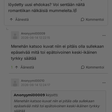
löydetty uusi ehdokas? Voi sentään näitä
romantiikan nälkäisiä mummeleita.🤣
Äänestä
Kommentoi
Anonyymi00009
2026-06-14 12:22:15
Menehän katsoo kuvat niin ei pitäis olla sullekaan
epäselvää mitä toi epätoivoinen keski-ikäinen
tyrkky säätää
1
Äänestä
Kommentoi
Anonyymi00010
2026-06-14 12:24:17
Anonyymi00009
kirjoitti:
Menehän katsoo kuvat niin ei pitäis olla sullekaan
epäselvää mitä toi epätoivoinen keski-ikäinen tyrkky
säätää