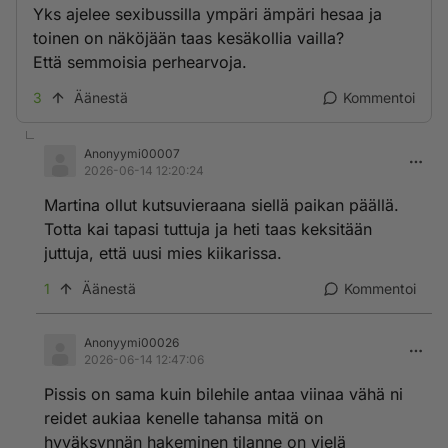
Yks ajelee sexibussilla ympäri ämpäri hesaa ja
toinen on näköjään taas kesäkollia vailla?
Että semmoisia perhearvoja.
3
Äänestä
Kommentoi
Anonyymi00007
2026-06-14 12:20:24
Martina ollut kutsuvieraana siellä paikan päällä.
Totta kai tapasi tuttuja ja heti taas keksitään
juttuja, että uusi mies kiikarissa.
1
Äänestä
Kommentoi
Anonyymi00026
2026-06-14 12:47:06
Pissis on sama kuin bilehile antaa viinaa vähä ni
reidet aukiaa kenelle tahansa mitä on
hyväksynnän hakeminen tilanne on vielä