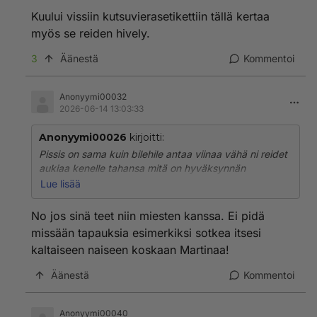
Kuului vissiin kutsuvierasetikettiin tällä kertaa
myös se reiden hively.
3
Äänestä
Kommentoi
Anonyymi00032
2026-06-14 13:03:33
Anonyymi00026
kirjoitti:
Pissis on sama kuin bilehile antaa viinaa vähä ni reidet
aukiaa kenelle tahansa mitä on hyväksynnän
hakeminen tilanne on vielä huonompi jos ei sitä ole
Lue lisää
saanu edes kotona hyväksyntää
No jos sinä teet niin miesten kanssa. Ei pidä
missään tapauksia esimerkiksi sotkea itsesi
kaltaiseen naiseen koskaan Martinaa!
Äänestä
Kommentoi
Anonyymi00040