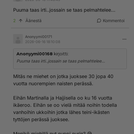
Puuma taas irti..jossain se taas pelmahtelee...
2
Äänestä
Kommentoi
Anonyymi00171
2026-06-16 18:10:08
Anonyymi00168
kirjoitti:
Puuma taas irti..jossain se taas pelmahtelee...
Mitäs ne miehet on jotka juoksee 30 jopa 40
vuotta nuorempien naisten perässä.
Eihän Martinalla ja Hajjisella oo ku 16 vuotta
ikäeroo. Eihän se oo vielä mitää noihin todella
vanhoihin ukkoihin jotka lähes teini-ikästen
tyttöjen perässä juoksee.
Menikö miehillä nyt nuppi nurin? 😅