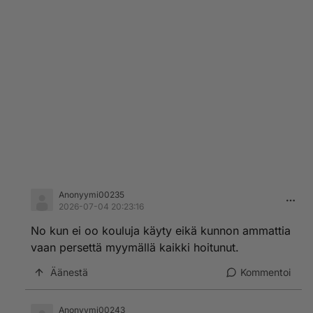
Anonyymi00235
2026-07-04 20:23:16
No kun ei oo kouluja käyty eikä kunnon ammattia
vaan persettä myymällä kaikki hoitunut.
Äänestä
Kommentoi
Anonyymi00243