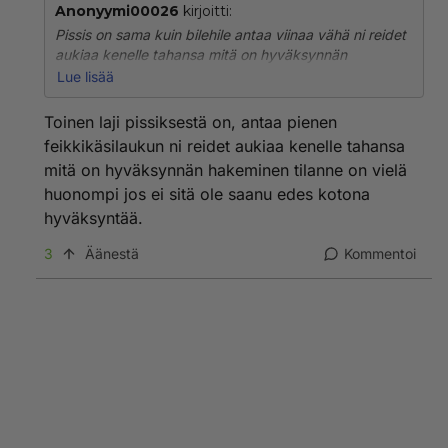
Anonyymi00026
kirjoitti:
Pissis on sama kuin bilehile antaa viinaa vähä ni reidet
aukiaa kenelle tahansa mitä on hyväksynnän
hakeminen tilanne on vielä huonompi jos ei sitä ole
Lue lisää
saanu edes kotona hyväksyntää
Toinen laji pissiksestä on, antaa pienen
feikkikäsilaukun ni reidet aukiaa kenelle tahansa
mitä on hyväksynnän hakeminen tilanne on vielä
huonompi jos ei sitä ole saanu edes kotona
hyväksyntää.
3
Äänestä
Kommentoi