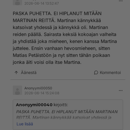
2026-06-14 13:52:47
PASKA PUHETTA. EI HIPLANUT MITÄÄN
MARTINAN REITTÄ. Martinan kännykkää
katsoivat yhdessä ja kännykkä oli. Martinan
reiden päällä. Sairasta keksiä kokoajan valheita
ja yhdistää joka mieheen, kenen kanssa Martina
juttelee. Ensin vanhaan hevosmieheen, sitten
Matias Petäistöön ja nyt sitten tähän poikaan
jonka äiti voisi olla itse Martina.
Äänestä
Kommentoi
Anonyymi00050
2026-06-14 15:24:08
Anonyymi00040
kirjoitti:
PASKA PUHETTA. EI HIPLANUT MITÄÄN MARTINAN
REITTÄ. Martinan kännykkää katsoivat yhdessä ja
kännykkä oli. Martinan reiden päällä. Sairasta keksiä
Lue lisää
kokoajan valheita ja yhdistää joka mieheen, kenen