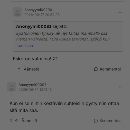
Anonyymi00200
2026-06-17 20:54:28
Anonyymi00033
kirjoitti:
Epätoivoinen tyrkky..😅 nyt taitaa mammalla olla
hieman vaikeeta. Mitä kuvaa tarkoitat, sitäkö kun
istuvat vierekkäin tuon nuoren miehen kanssa? Kyllä
Lue lisää
sulle mamma viä mies löydetään !
Esko on valmiina! :D
1
Äänestä
Kommentoi
Anonyymi00005
2026-06-14 12:18:13
Kun ei se niihin kestäviin suhteisiin pysty niin ottaa
sitä mitä saa.
3
Äänestä
Kommentoi