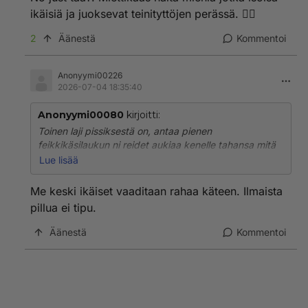
ikäisiä ja juoksevat teinityttöjen perässä. 😵‍💫
2
Äänestä
Kommentoi
Anonyymi00226
2026-07-04 18:35:40
Anonyymi00080
kirjoitti:
Toinen laji pissiksestä on, antaa pienen
feikkikäsilaukun ni reidet aukiaa kenelle tahansa mitä
on hyväksynnän hakeminen tilanne on vielä huonompi
Lue lisää
jos ei sitä ole saanu edes kotona hyväksyntää.
Me keski ikäiset vaaditaan rahaa käteen. Ilmaista
pillua ei tipu.
Äänestä
Kommentoi