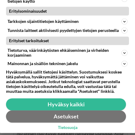
tietojen käyttö
Anonyymi00173
2026-06-16 18:13:31
Erityisominaisuudet
Anonyymi00040
kirjoitti:
Tarkkojen sijaintitietojen käyttäminen
PASKA PUHETTA. EI HIPLANUT MITÄÄN MARTINAN
Tunnista laitteet aktiivisesti pyydettyjen tietojen perusteella
REITTÄ. Martinan kännykkää katsoivat yhdessä ja
kännykkä oli. Martinan reiden päällä. Sairasta keksiä
Lue lisää
Erityiset tarkoitukset
kokoajan valheita ja yhdistää joka mieheen, kenen
Tietoturva, väärinkäytösten ehkäiseminen ja virheiden
kanssa Martina juttelee. Ensin vanhaan hevosmieheen,
Siis eikö nää oo ollu muuta ku kaverit? No on
korjaaminen
sitten Matias Petäistöön ja nyt sitten tähän poikaan
taas miehiltä menny kuppi nurin täysin aiheetta.
jonka äiti voisi olla itse Martina.
Mainonnan ja sisällön tekninen jakelu
Sit noi vanhat ukot jotka juoksee teinityttöjen
Hyväksymällä sallit tietojesi käsittelyn. Suostumuksesi koskee
perässä ei häiritse yhtään. Oliko tää ny sitä
tätä palvelua, hyväksymättä jättäminen voi vaikuttaa
kaksnaamasuutta? Taitaapa olla!
asiakaskokemukseesi. Jotkut teknologiat saattavat perustella
tietojen käsittelyä oikeutetulla edulla, voit vastustaa tätä tai
muuttaa muita asetuksia klikkaamalla "Asetukset" linkkiä.
2
Äänestä
Kommentoi
Hyväksy kaikki
Anonyymi00174
2026-06-16 18:16:13
Asetukset
Anonyymi00050
kirjoitti:
Tietosuoja
No onhan nuo kuvat kaikkien nähtävillä Uunossa. Kyllä