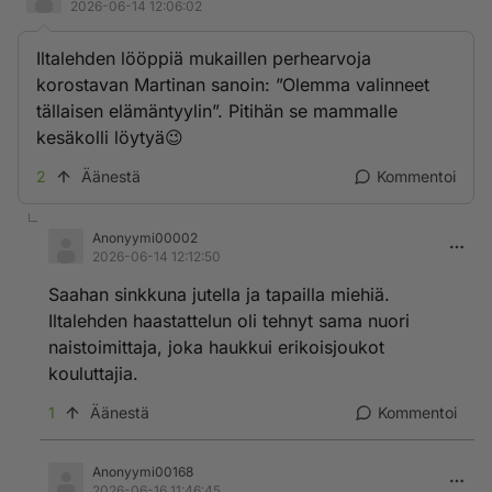
2026-06-14 12:06:02
Iltalehden lööppiä mukaillen perhearvoja
korostavan Martinan sanoin: ”Olemma valinneet
tällaisen elämäntyylin”. Pitihän se mammalle
kesäkolli löytyä😉
2
Äänestä
Kommentoi
Anonyymi00002
2026-06-14 12:12:50
Saahan sinkkuna jutella ja tapailla miehiä.
Iltalehden haastattelun oli tehnyt sama nuori
naistoimittaja, joka haukkui erikoisjoukot
kouluttajia.
1
Äänestä
Kommentoi
Anonyymi00168
2026-06-16 11:46:45