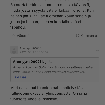
Samu Haberkin sai tuomion omasta käytöstä,
mutta jostain syystä siitä ei kukaan kirjoita. Kun
nainen jää kiinni, se tuomitaan kovin sanoin ja
juttua jauhetaan, miehen kohdalla tätä ei
tapahdu.
Äänestä
Kommentoi
Anonyymi00214
2026-06-22 06:53:57
Anonyymi00021
kirjoitti:
Ai se tarkoittikin Sofia " vartin iloja. Et juttelee miehen
kans vartin ? Sofia Belórf kuitenkin oikeesti veti
huumeita ja sai huumeiden käytöstä ja hallussa pidosta
Lue lisää
tuomion.
Martina saanut tuomion pahoinpitelyistä ja
rattijuopumuksesta, ylinopeudesta. On siinä
tuomioita yhdelle ihmiselle.