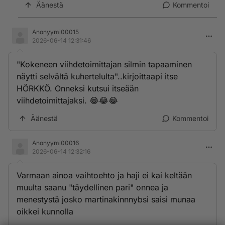
Äänestä
Kommentoi
Anonyymi00015
2026-06-14 12:31:46
"Kokeneen viihdetoimittajan silmin tapaaminen
näytti selvältä kuhertelulta"..kirjoittaapi itse
HÖRKKÖ. Onneksi kutsui itseään
viihdetoimittajaksi. 😂😂😂
Äänestä
Kommentoi
Anonyymi00016
2026-06-14 12:32:16
Varmaan ainoa vaihtoehto ja haji ei kai keltään
muulta saanu "täydellinen pari" onnea ja
menestystä josko martinakinnnybsi saisi munaa
oikkei kunnolla