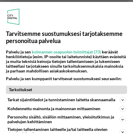
Anonyymi00160
2026-06-15 20:02:45
Anonyymi00026
kirjoitti:
Tarvitsemme suostumuksesi tarjotaksemme
Pissis on sama kuin bilehile antaa viinaa vähä ni reidet
aukiaa kenelle tahansa mitä on hyväksynnän
personoitua palvelua
hakeminen tilanne on vielä huonompi jos ei sitä ole
Lue lisää
saanu edes kotona hyväksyntää
Palvelu ja sen
kolmannen osapuolen toimittajat (73)
keräävät
henkilötietoja (esim. IP-osoite tai laitetunniste) käyttäen evästeitä
Martina ei kelpaa enää kuin mamuille.
ja muita teknisiä keinoja tietojen tallentamiseen ja lukemiseen
laitteellasi tarjotakseen sinulle tarkoituksenmukaisia mainoksia
5
Äänestä
Kommentoi
ja parhaan mahdollisen asiakaskokemuksen.
Palvelu ja sen kumppanit tarvitsevat suostumuksesi seuraaviin:
Anonyymi00172
Tarkoitukset
2026-06-16 18:11:05
Tarkat sijaintitiedot ja tunnistaminen laitetta skannaamalla
Ne on ottanu vaan miehistä mallia ei sen
kummempaa.😎
Kohdennettu mainonta ja mainonnan mittaaminen
Personoitu sisältö, sisällön mittaaminen, yleisötutkimus ja
3
Äänestä
Kommentoi
palvelujen kehittäminen
Tietojen tallentaminen laitteelle ja/tai laitteella olevien