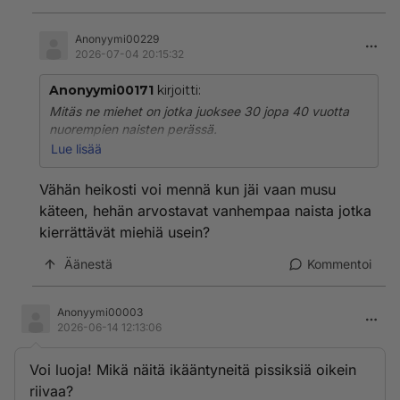
Anonyymi00229
2026-07-04 20:15:32
Anonyymi00171
kirjoitti:
Mitäs ne miehet on jotka juoksee 30 jopa 40 vuotta
nuorempien naisten perässä.
Lue lisää
Eihän Martinalla ja Hajjisella oo ku 16 vuotta ikäeroo.
Eihän se oo vielä mitää noihin todella vanhoihin
Vähän heikosti voi mennä kun jäi vaan musu
ukkoihin jotka lähes teini-ikästen tyttöjen perässä
käteen, hehän arvostavat vanhempaa naista jotka
juoksee.
kierrättävät miehiä usein?
Menikö miehillä nyt nuppi nurin? 😅
Äänestä
Kommentoi
Anonyymi00003
2026-06-14 12:13:06
Voi luoja! Mikä näitä ikääntyneitä pissiksiä oikein
riivaa?