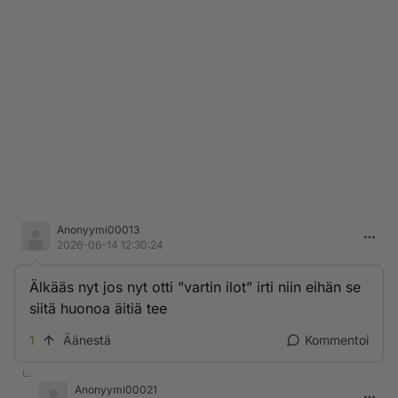
Anonyymi00013
2026-06-14 12:30:24
Älkääs nyt jos nyt otti ”vartin ilot” irti niin eihän se
siitä huonoa äitiä tee
1
Äänestä
Kommentoi
Anonyymi00021