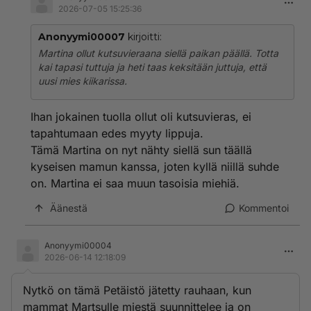
2026-07-05 15:25:36
Anonyymi00007
kirjoitti:
Martina ollut kutsuvieraana siellä paikan päällä. Totta
kai tapasi tuttuja ja heti taas keksitään juttuja, että
uusi mies kiikarissa.
Ihan jokainen tuolla ollut oli kutsuvieras, ei
tapahtumaan edes myyty lippuja.
Tämä Martina on nyt nähty siellä sun täällä
kyseisen mamun kanssa, joten kyllä niillä suhde
on. Martina ei saa muun tasoisia miehiä.
Äänestä
Kommentoi
Anonyymi00004
2026-06-14 12:18:09
Nytkö on tämä Petäistö jätetty rauhaan, kun
mammat Martsulle miestä suunnittelee ja on