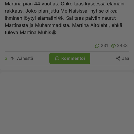
Martina pian 44 vuotias. Onko taas kyseessä elämäni
rakkaus. Joko pian juttu Me Naisissa, nyt se oikea
ihminen löytyi elämääni😂. Sai taas päivän naurut
Martinasta ja Muhammadista. Martina Aitolehti, ehkä
tuleva Martina Muhis😂
231
2433
3
Äänestä
Kommentoi
Jaa