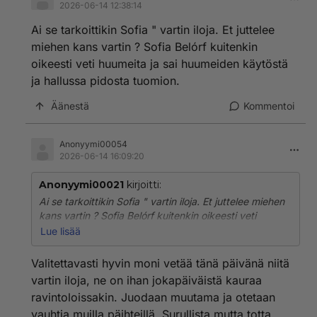
2026-06-14 12:38:14
Ai se tarkoittikin Sofia " vartin iloja. Et juttelee
miehen kans vartin ? Sofia Belórf kuitenkin
oikeesti veti huumeita ja sai huumeiden käytöstä
ja hallussa pidosta tuomion.
Äänestä
Kommentoi
Anonyymi00054
2026-06-14 16:09:20
Anonyymi00021
kirjoitti:
Ai se tarkoittikin Sofia " vartin iloja. Et juttelee miehen
kans vartin ? Sofia Belórf kuitenkin oikeesti veti
huumeita ja sai huumeiden käytöstä ja hallussa pidosta
Lue lisää
tuomion.
Valitettavasti hyvin moni vetää tänä päivänä niitä
vartin iloja, ne on ihan jokapäiväistä kauraa
ravintoloissakin. Juodaan muutama ja otetaan
vauhtia muilla päihteillä. Surullista mutta totta.