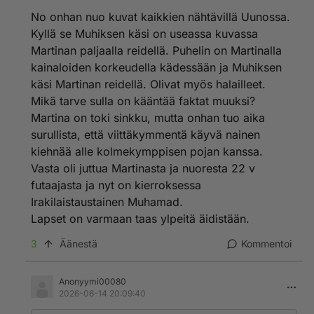
kanssa Martina juttelee. Ensin vanhaan hevosmieheen,
No onhan nuo kuvat kaikkien nähtävillä Uunossa.
sitten Matias Petäistöön ja nyt sitten tähän poikaan
Kyllä se Muhiksen käsi on useassa kuvassa
jonka äiti voisi olla itse Martina.
Martinan paljaalla reidellä. Puhelin on Martinalla
kainaloiden korkeudella kädessään ja Muhiksen
käsi Martinan reidellä. Olivat myös halailleet.
Mikä tarve sulla on kääntää faktat muuksi?
Martina on toki sinkku, mutta onhan tuo aika
surullista, että viittäkymmentä käyvä nainen
kiehnää alle kolmekymppisen pojan kanssa.
Vasta oli juttua Martinasta ja nuoresta 22 v
futaajasta ja nyt on kierroksessa
Irakilaistaustainen Muhamad.
Lapset on varmaan taas ylpeitä äidistään.
3
Äänestä
Kommentoi
Anonyymi00080
2026-06-14 20:09:40