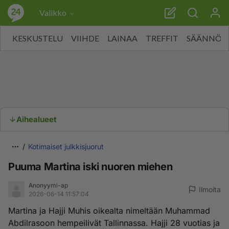
Valikko
KESKUSTELU
VIIHDE
LAINAA
TREFFIT
SÄÄNNÖT
Aihealueet
Kotimaiset julkkisjuorut
Puuma Martina iski nuoren miehen
Anonyymi-ap
Ilmoita
2026-06-14 11:57:04
Martina ja Hajji Muhis oikealta nimeltään Muhammad
Abdilrasoon hempeilivät Tallinnassa. Hajji 28 vuotias ja