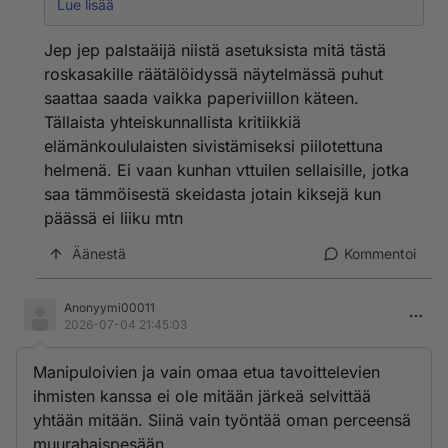
lähestymiskielto. Ehkä elokuussa sen saa kokea tietty
Lue lisää
häirikkökin!
Jep jep palstaäijä niistä asetuksista mitä tästä
roskasakille räätälöidyssä näytelmässä puhut
saattaa saada vaikka paperiviillon käteen.
Tällaista yhteiskunnallista kritiikkiä
elämänkoululaisten sivistämiseksi piilotettuna
helmenä. Ei vaan kunhan vttuilen sellaisille, jotka
saa tämmöisestä skeidasta jotain kiksejä kun
päässä ei liiku mtn
Äänestä
Kommentoi
Anonyymi00011
2026-07-04 21:45:03
Manipuloivien ja vain omaa etua tavoittelevien
ihmisten kanssa ei ole mitään järkeä selvittää
yhtään mitään. Siinä vain työntää oman perceensä
muurahaispesään.