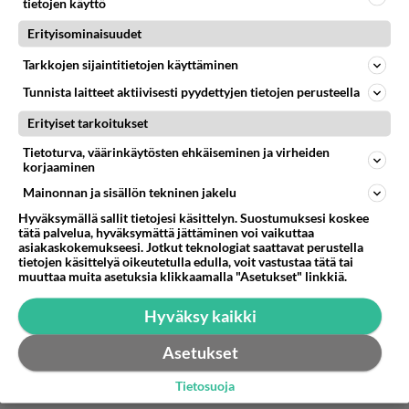
tietojen käyttö
Erityisominaisuudet
Anonyymi00101
2026-07-05 07:03:43
Tarkkojen sijaintitietojen käyttäminen
Tunnista laitteet aktiivisesti pyydettyjen tietojen perusteella
Anonyymi00020
kirjoitti:
Vai sellasta sitten.
Erityiset tarkoitukset
Mitenkäs hän sitten pelleili, voitko kertoa?
Tietoturva, väärinkäytösten ehkäiseminen ja virheiden
korjaaminen
Jopa sinua taas kiinnostaa tuntemattomien
Mainonnan ja sisällön tekninen jakelu
tarinallisuudet kun taas änkeät kyselemään
Hyväksymällä sallit tietojesi käsittelyn. Suostumuksesi koskee
trollaavalta apäijältä lisää tietoa jostain aivan
tätä palvelua, hyväksymättä jättäminen voi vaikuttaa
avaruudellisesta. Ja sitten joku on mennyt
asiakaskokemukseesi. Jotkut teknologiat saattavat perustella
tietojen käsittelyä oikeutetulla edulla, voit vastustaa tätä tai
naimisiinkin, mitä tuumaat tuosta guben provon
muuttaa muita asetuksia klikkaamalla "Asetukset" linkkiä.
osiosta?
Hyväksy kaikki
Äänestä
Kommentoi
Asetukset
Anonyymi00103
Tietosuoja
2026-07-05 07:04:55