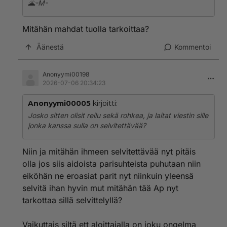
🌋-M-
Mitähän mahdat tuolla tarkoittaa?
Äänestä
Kommentoi
Anonyymi00198
2026-07-06 20:34:23
Anonyymi00005
kirjoitti:
Josko sitten olisit reilu sekä rohkea, ja laitat viestin sille
jonka kanssa sulla on selvitettävää?
Niin ja mitähän ihmeen selvitettävää nyt pitäis
olla jos siis aidoista parisuhteista puhutaan niin
eiköhän ne eroasiat parit nyt niinkuin yleensä
selvitä ihan hyvin mut mitähän tää Ap nyt
tarkottaa sillä selvittelyllä?
Vaikuttais siltä ett aloittajalla on joku ongelma