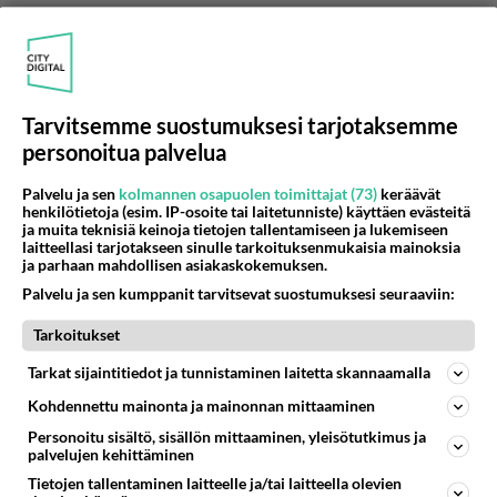
No skippaa hyvä mies tämä kyvytön äläkä täällä
ulise, hönötiaisten lapsellista retoriikkaa
lainatakseni. Naiselta
Äänestä
Kommentoi
Tarvitsemme suostumuksesi tarjotaksemme
personoitua palvelua
Palvelu ja sen
kolmannen osapuolen toimittajat (73)
keräävät
henkilötietoja (esim. IP-osoite tai laitetunniste) käyttäen evästeitä
ja muita teknisiä keinoja tietojen tallentamiseen ja lukemiseen
laitteellasi tarjotakseen sinulle tarkoituksenmukaisia mainoksia
ja parhaan mahdollisen asiakaskokemuksen.
Palvelu ja sen kumppanit tarvitsevat suostumuksesi seuraaviin:
Tarkoitukset
Tarkat sijaintitiedot ja tunnistaminen laitetta skannaamalla
Kohdennettu mainonta ja mainonnan mittaaminen
Personoitu sisältö, sisällön mittaaminen, yleisötutkimus ja
palvelujen kehittäminen
Tietojen tallentaminen laitteelle ja/tai laitteella olevien