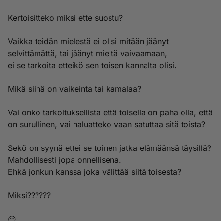
Kertoisitteko miksi ette suostu?
Vaikka teidän mielestä ei olisi mitään jäänyt
selvittämättä, tai jäänyt mieltä vaivaamaan,
ei se tarkoita etteikö sen toisen kannalta olisi.
Mikä siinä on vaikeinta tai kamalaa?
Vai onko tarkoituksellista että toisella on paha olla, että
on surullinen, vai haluatteko vaan satuttaa sitä toista?
Sekö on syynä ettei se toinen jatka elämäänsä täysillä?
Mahdollisesti jopa onnellisena.
Ehkä jonkun kanssa joka välittää siitä toisesta?
Miksi??????
😶