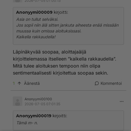
2026-07-05 07:00:13
Anonyymi00009
kirjoitti:
Asia on tullut selväksi.
Jos sopii niin älä sitten jankuta aiheesta enää missään
muussa kuin omissa aloituksissasi.
Kaikella rakkaudella!
Läpinäkyvää soopaa, aloittajaäijä
kirjoittelemassa itselleen ”kaikella rakkaudella”.
Mitä tulee aloituksen tempoon niin olipa
sentimentaalisesti kirjoitettua soopaa sekin.
1
Äänestä
Kommentoi
Anonyymi00100
2026-07-05 07:01:35
Anonyymi00019
kirjoitti:
Tämä m- n.