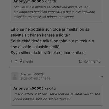
Anonyymi00006
kirjoitti:
Minulla ei ole mitään selvitettävää minua kauan
stalkanneen henkilön kanssa! En halua olla koskaan
missään tekemisissä hänen kanssaan!
Eikö se helpottaisi sun oloa ja mieltä jos sä
selvittäisit hänen kanssa asioita?
Saisit ehkä tietää miksi on toiminut mitenkin.b
Itse ainakin haluaisin tietää.
Syyn siihen, kuka sitä tekee, ihan kaiken.
1
Äänestä
Kommentoi
Anonyymi00078
2026-07-05 04:15:56
Anonyymi00005
kirjoitti:
Josko sitten olisit reilu sekä rohkea, ja laitat viestin sille
jonka kanssa sulla on selvitettävää?