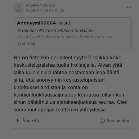
Anonyymi00106
2026-07-05 07:10:02
Anonyymi00004
kirjoitti:
Ei tainnut olla tässä aiheena tuollainen.
Tai ehkä sittenkin tämä aloitus koskee juuri sua.
Sulla varmaan on todisteet ja perusteet sanoa
Lue lisää
tai syyttää jotakuta rikolliseksi?
No on tietenkin perusteet syytellä vaikka koko
keskustelupalstaa tuolla trollaajalla. Aivan yhtä
lailla kuin sinulla lähteä nostamaan isoa ääntä
siitä, että anonyymin keskustelupalstan
kirjoitukset ahdistaa ja kohta on
kunnianloukkaussajjolappu kourassa jollain kun
sinun pähkähullua ajatuksenjuoksua seuraa. Olen
seurannut apäijän teatterien yhteydessä
Äänestä
Kommentoi