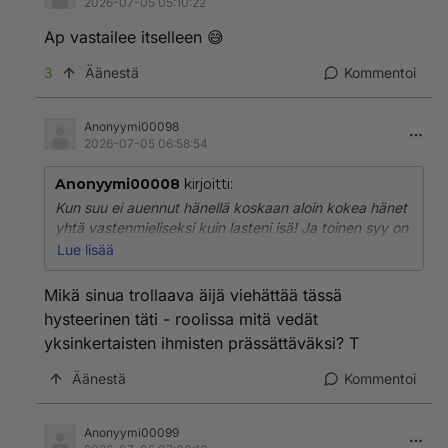
2026-07-05 05:10:22
Ap vastailee itselleen 😅
3
Äänestä
Kommentoi
Anonyymi00098
2026-07-05 06:58:54
Anonyymi00008
kirjoitti:
Kun suu ei auennut hänellä koskaan aloin kokea hänet
yhtä vastenmieliseksi kuin lasteni isä! Ja toinen syy on
se, että pidän vain suunnilleen omaa ikäluokkaa
Lue lisää
olevista miehistä! Ei ole mitään tarvetta selvittää
mitään stalkkerin kanssa!
Mikä sinua trollaava äijä viehättää tässä
hysteerinen täti - roolissa mitä vedät
yksinkertaisten ihmisten prässättäväksi? T
Äänestä
Kommentoi
Anonyymi00099