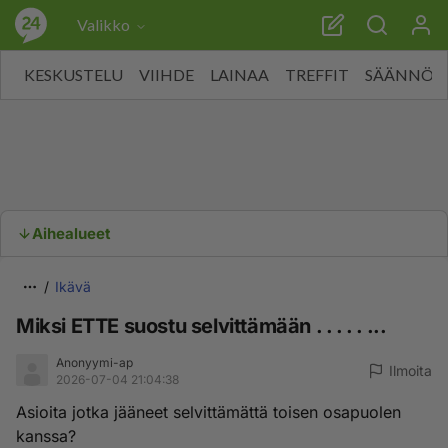
Valikko
KESKUSTELU
VIIHDE
LAINAA
TREFFIT
SÄÄNNÖT
Aihealueet
Ikävä
Miksi ETTE suostu selvittämään . . . . . ...
Anonyymi-ap
Ilmoita
2026-07-04 21:04:38
Asioita jotka jääneet selvittämättä toisen osapuolen
kanssa?