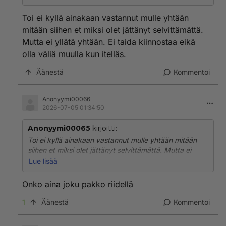
Toi ei kyllä ainakaan vastannut mulle yhtään
mitään siihen et miksi olet jättänyt selvittämättä.
Mutta ei yllätä yhtään. Ei taida kiinnostaa eikä
olla väliä muulla kun itelläs.
Äänestä
Kommentoi
Anonyymi00066
2026-07-05 01:34:50
Anonyymi00065
kirjoitti:
Toi ei kyllä ainakaan vastannut mulle yhtään mitään
siihen et miksi olet jättänyt selvittämättä. Mutta ei
yllätä yhtään. Ei taida kiinnostaa eikä olla väliä muulla
Lue lisää
kun itelläs.
Onko aina joku pakko riidellä
1
Äänestä
Kommentoi