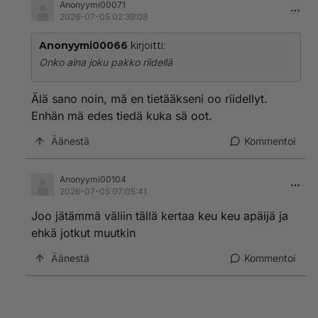
Anonyymi00071
2026-07-05 02:39:08
Anonyymi00066
kirjoitti:
Onko aina joku pakko riidellä
Älä sano noin, mä en tietääkseni oo riidellyt.
Enhän mä edes tiedä kuka sä oot.
Äänestä
Kommentoi
Anonyymi00104
2026-07-05 07:05:41
Joo jätämmä väliin tällä kertaa keu keu apäijä ja
ehkä jotkut muutkin
Äänestä
Kommentoi