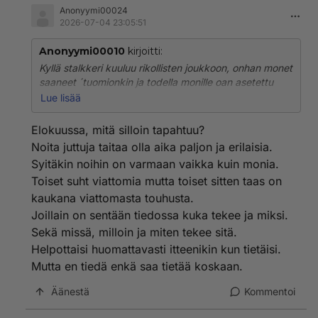
Anonyymi00024
2026-07-04 23:05:51
Anonyymi00010
kirjoitti:
Kyllä stalkkeri kuuluu rikollisten joukkoon, onhan monet
saaneet ´tuomionkin ja todella monille oan asetettu
lähestymiskielto. Ehkä elokuussa sen saa kokea tietty
Lue lisää
häirikkökin!
Elokuussa, mitä silloin tapahtuu?
Noita juttuja taitaa olla aika paljon ja erilaisia.
Syitäkin noihin on varmaan vaikka kuin monia.
Toiset suht viattomia mutta toiset sitten taas on
kaukana viattomasta touhusta.
Joillain on sentään tiedossa kuka tekee ja miksi.
Sekä missä, milloin ja miten tekee sitä.
Helpottaisi huomattavasti itteenikin kun tietäisi.
Mutta en tiedä enkä saa tietää koskaan.
Äänestä
Kommentoi