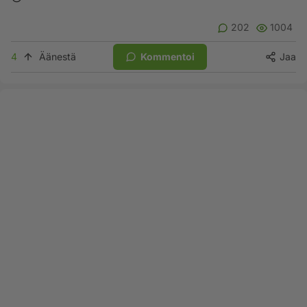
202
1004
4
Äänestä
Kommentoi
Jaa