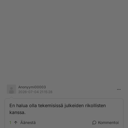
Anonyymi00003
2026-07-04 21:15:28
En halua olla tekemisissä julkeiden rikollisten
kanssa.
1
Äänestä
Kommentoi