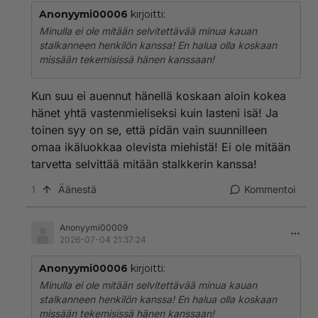
Anonyymi00006
kirjoitti:
Minulla ei ole mitään selvitettävää minua kauan
stalkanneen henkilön kanssa! En halua olla koskaan
missään tekemisissä hänen kanssaan!
Kun suu ei auennut hänellä koskaan aloin kokea
hänet yhtä vastenmieliseksi kuin lasteni isä! Ja
toinen syy on se, että pidän vain suunnilleen
omaa ikäluokkaa olevista miehistä! Ei ole mitään
tarvetta selvittää mitään stalkkerin kanssa!
1
Äänestä
Kommentoi
Anonyymi00009
2026-07-04 21:37:24
Anonyymi00006
kirjoitti:
Minulla ei ole mitään selvitettävää minua kauan
stalkanneen henkilön kanssa! En halua olla koskaan
missään tekemisissä hänen kanssaan!