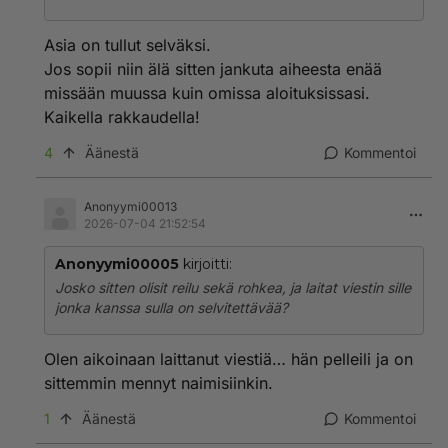
Asia on tullut selväksi.
Jos sopii niin älä sitten jankuta aiheesta enää
missään muussa kuin omissa aloituksissasi.
Kaikella rakkaudella!
4
Äänestä
Kommentoi
Anonyymi00013
2026-07-04 21:52:54
Anonyymi00005
kirjoitti:
Josko sitten olisit reilu sekä rohkea, ja laitat viestin sille
jonka kanssa sulla on selvitettävää?
Olen aikoinaan laittanut viestiä… hän pelleili ja on
sittemmin mennyt naimisiinkin.
1
Äänestä
Kommentoi