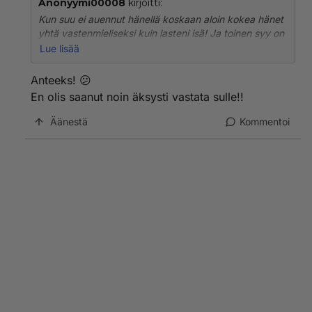
Anonyymi00008
kirjoitti:
Kun suu ei auennut hänellä koskaan aloin kokea hänet
yhtä vastenmieliseksi kuin lasteni isä! Ja toinen syy on
se, että pidän vain suunnilleen omaa ikäluokkaa
Lue lisää
olevista miehistä! Ei ole mitään tarvetta selvittää
mitään stalkkerin kanssa!
Anteeks! 😕
En olis saanut noin äksysti vastata sulle!!
Äänestä
Kommentoi