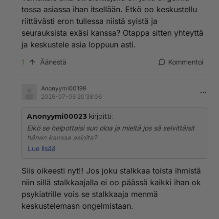
tossa asiassa ihan itsellään. Etkö oo keskustellu
riittävästi eron tullessa niistä syistä ja
seurauksista exäsi kanssa? Otappa sitten yhteyttä
ja keskustele asia loppuun asti.
1
Äänestä
Kommentoi
Anonyymi00199
2026-07-06 20:38:06
Anonyymi00023
kirjoitti:
Eikö se helpottaisi sun oloa ja mieltä jos sä selvittäisit
hänen kanssa asioita?
Saisit ehkä tietää miksi on toiminut mitenkin.b
Lue lisää
Itse ainakin haluaisin tietää.
Syyn siihen, kuka sitä tekee, ihan kaiken.
Siis oikeesti nyt!! Jos joku stalkkaa toista ihmistä
niin sillä stalkkaajalla ei oo päässä kaikki ihan ok
psykiatrille vois se stalkkaaja menmä
keskustelemasn ongelmistaan.