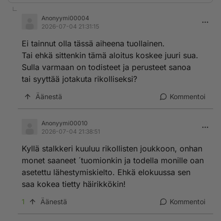
Anonyymi00004
2026-07-04 21:31:15
Ei tainnut olla tässä aiheena tuollainen.
Tai ehkä sittenkin tämä aloitus koskee juuri sua.
Sulla varmaan on todisteet ja perusteet sanoa
tai syyttää jotakuta rikolliseksi?
Äänestä
Kommentoi
Anonyymi00010
2026-07-04 21:38:51
Kyllä stalkkeri kuuluu rikollisten joukkoon, onhan
monet saaneet ´tuomionkin ja todella monille oan
asetettu lähestymiskielto. Ehkä elokuussa sen
saa kokea tietty häirikkökin!
1
Äänestä
Kommentoi