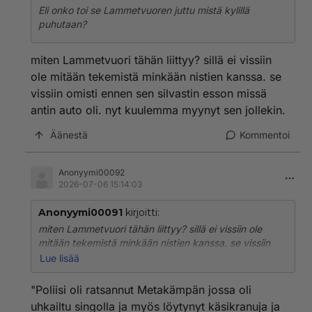
Eli onko toi se Lammetvuoren juttu mistä kylillä
puhutaan?
miten Lammetvuori tähän liittyy? sillä ei vissiin
ole mitään tekemistä minkään nistien kanssa. se
vissiin omisti ennen sen silvastin esson missä
antin auto oli. nyt kuulemma myynyt sen jollekin.
Äänestä
Kommentoi
Anonyymi00092
2026-07-06 15:14:03
Anonyymi00091
kirjoitti:
miten Lammetvuori tähän liittyy? sillä ei vissiin ole
mitään tekemistä minkään nistien kanssa. se vissiin
omisti ennen sen silvastin esson missä antin auto oli.
Lue lisää
nyt kuulemma myynyt sen jollekin.
"Poliisi oli ratsannut Metakämpän jossa oli
uhkailtu singolla ja myös löytynyt käsikranuja ja