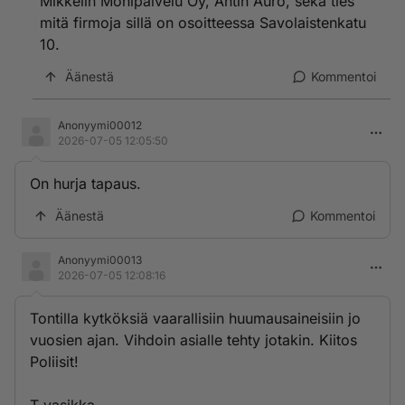
Mikkelin Monipalvelu Oy, Antin Auro, sekä ties
mitä firmoja sillä on osoitteessa Savolaistenkatu
10.
Äänestä
Kommentoi
Anonyymi00012
2026-07-05 12:05:50
On hurja tapaus.
Äänestä
Kommentoi
Anonyymi00013
2026-07-05 12:08:16
Tontilla kytköksiä vaarallisiin huumausaineisiin jo
vuosien ajan. Vihdoin asialle tehty jotakin. Kiitos
Poliisit!