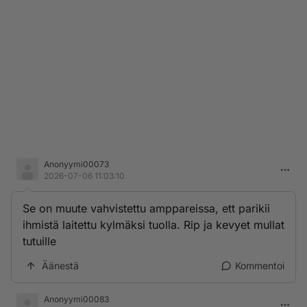
Anonyymi00073
2026-07-06 11:03:10
Se on muute vahvistettu amppareissa, ett parikii
ihmistä laitettu kylmäksi tuolla. Rip ja kevyet mullat
tutuille
Äänestä
Kommentoi
Anonyymi00083