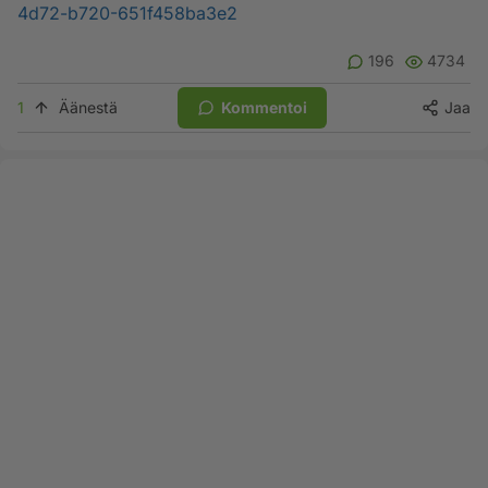
4d72-b720-651f458ba3e2
196
4734
1
Äänestä
Kommentoi
Jaa