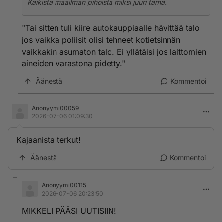
Kaikista maailman pihoista miksi juuri tämä.
"Tai sitten tuli kiire autokauppiaalle hävittää talo
jos vaikka poliisit olisi tehneet kotietsinnän
vaikkakin asumaton talo. Ei yllätäisi jos laittomien
aineiden varastona pidetty."
Äänestä
Kommentoi
Anonyymi00059
2026-07-06 01:09:30
Kajaanista terkut!
Äänestä
Kommentoi
Anonyymi00115
2026-07-06 20:23:50
MIKKELI PÄÄSI UUTISIIN!