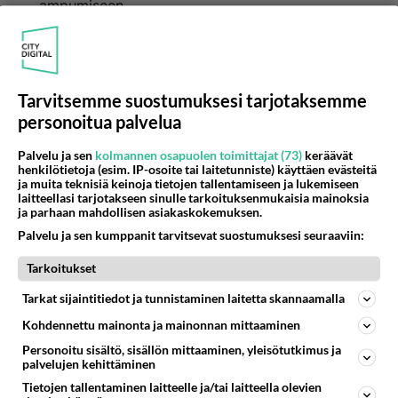
ampumiseen
Äänestä
Kommentoi
Anonyymi00049
Tarvitsemme suostumuksesi tarjotaksemme
2026-07-05 20:51:47
personoitua palvelua
Pari pikkunistiä selvitellyt välejään.
Palvelu ja sen
kolmannen osapuolen toimittajat (73)
keräävät
Ei aiheuta toimenpiteitä.
henkilötietoja (esim. IP-osoite tai laitetunniste) käyttäen evästeitä
ja muita teknisiä keinoja tietojen tallentamiseen ja lukemiseen
Äänestä
Kommentoi
laitteellasi tarjotakseen sinulle tarkoituksenmukaisia mainoksia
ja parhaan mahdollisen asiakaskokemuksen.
Palvelu ja sen kumppanit tarvitsevat suostumuksesi seuraaviin:
Anonyymi00051
2026-07-05 21:05:42
Tarkoitukset
Ne "pikku nistitkin" on jonkun
Tarkat sijaintitiedot ja tunnistaminen laitetta skannaamalla
lapsia,sisaruksia,ystäviä ja rakkaita.
Kohdennettu mainonta ja mainonnan mittaaminen
Äänestä
Kommentoi
Personoitu sisältö, sisällön mittaaminen, yleisötutkimus ja
palvelujen kehittäminen
Tietojen tallentaminen laitteelle ja/tai laitteella olevien
Anonyymi00052