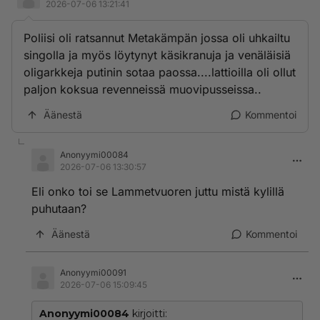
2026-07-06 13:21:41
Poliisi oli ratsannut Metakämpän jossa oli uhkailtu
singolla ja myös löytynyt käsikranuja ja venäläisiä
oligarkkeja putinin sotaa paossa....lattioilla oli ollut
paljon koksua revenneissä muovipusseissa..
Äänestä
Kommentoi
Anonyymi00084
2026-07-06 13:30:57
Eli onko toi se Lammetvuoren juttu mistä kylillä
puhutaan?
Äänestä
Kommentoi
Anonyymi00091
2026-07-06 15:09:45
Anonyymi00084
kirjoitti: