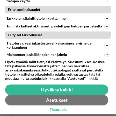
tietojen käyttö
2026-07-05 21:08:48
Erityisominaisuudet
Anonyymi00051
kirjoitti:
Tarkkojen sijaintitietojen käyttäminen
Ne "pikku nistitkin" on jonkun lapsia,sisaruksia,ystäviä
ja rakkaita.
Tunnista laitteet aktiivisesti pyydettyjen tietojen perusteella
Erityiset tarkoitukset
Ajatteleppa silleen, että jos on hommansa
Tietoturva, väärinkäytösten ehkäiseminen ja virheiden
päästänyt siihen kuosiin, että löytää itsensä
korjaaminen
katselemasta haulikon piippua, niin eipä tuossa
Mainonnan ja sisällön tekninen jakelu
kukaan läheisiiä mene syyttämään. Itse on
Hyväksymällä sallit tietojesi käsittelyn. Suostumuksesi koskee
soppansa keittänyt.
tätä palvelua, hyväksymättä jättäminen voi vaikuttaa
asiakaskokemukseesi. Jotkut teknologiat saattavat perustella
Äänestä
Kommentoi
tietojen käsittelyä oikeutetulla edulla, voit vastustaa tätä tai
muuttaa muita asetuksia klikkaamalla "Asetukset" linkkiä.
Anonyymi00054
Hyväksy kaikki
2026-07-05 22:18:32
Asetukset
Anonyymi00051
kirjoitti:
Ne "pikku nistitkin" on jonkun lapsia,sisaruksia,ystäviä
Tietosuoja
ja rakkaita.