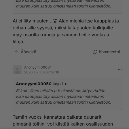
Eikä kauppias liity asiaan myöskään mitenkään
muuten kuin sattuu omistamaan tontin kiinteistöön.
Ai ei liity muuten.. 🤣 Alan miehiä itse kauppias ja
onhan sille syynsä, miksi laitapuolen kulkijoille
myy osarilla romuja ja samoin heille vuokraa
tiloja..
Äänestä
Kommentoi
Anonyymi00064
2026-07-06 07:37:18
Anonyymi00050
kirjoitti:
Ei kait siihen mitään p.k nimistä ole liittynytkään.
Eikä kauppias liity asiaan myöskään mitenkään
muuten kuin sattuu omistamaan tontin kiinteistöön.
Tämän vuoksi kannattaa palkata duunarit
pimeänä töihin: voi kiistää kaiken osallisuuden