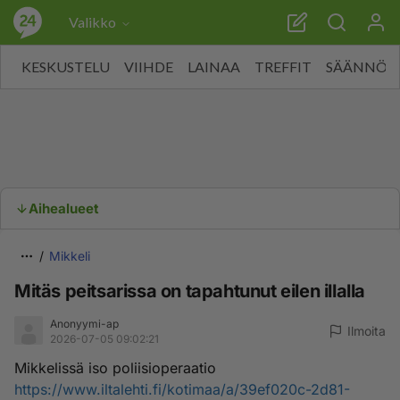
Valikko
KESKUSTELU
VIIHDE
LAINAA
TREFFIT
SÄÄNNÖT
Aihealueet
Mikkeli
Mitäs peitsarissa on tapahtunut eilen illalla
Anonyymi-ap
Ilmoita
2026-07-05 09:02:21
Mikkelissä iso poliisioperaatio
https://www.iltalehti.fi/kotimaa/a/39ef020c-2d81-