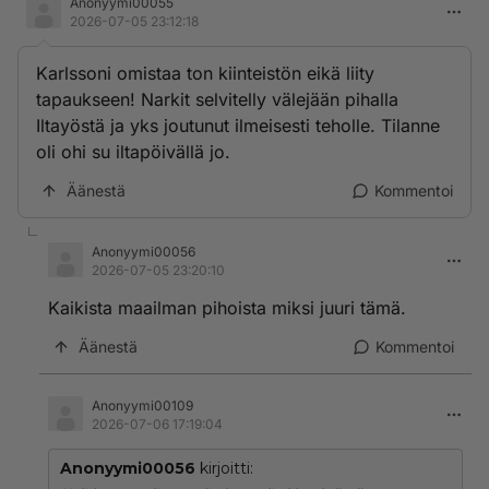
Anonyymi00055
2026-07-05 23:12:18
Karlssoni omistaa ton kiinteistön eikä liity
tapaukseen! Narkit selvitelly välejään pihalla
Iltayöstä ja yks joutunut ilmeisesti teholle. Tilanne
oli ohi su iltapöivällä jo.
Äänestä
Kommentoi
Anonyymi00056
2026-07-05 23:20:10
Kaikista maailman pihoista miksi juuri tämä.
Äänestä
Kommentoi
Anonyymi00109
2026-07-06 17:19:04
Anonyymi00056
kirjoitti: