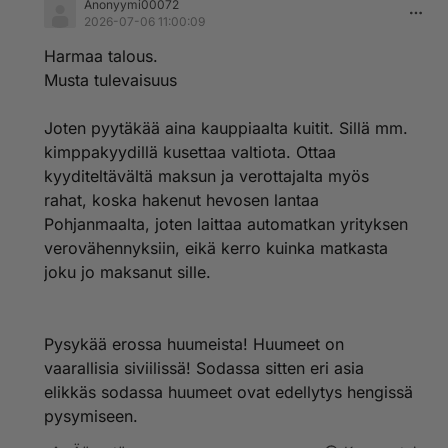
Anonyymi00072
2026-07-06 11:00:09
Harmaa talous.
Musta tulevaisuus
Joten pyytäkää aina kauppiaalta kuitit. Sillä mm.
kimppakyydillä kusettaa valtiota. Ottaa
kyyditeltävältä maksun ja verottajalta myös
rahat, koska hakenut hevosen lantaa
Pohjanmaalta, joten laittaa automatkan yrityksen
verovähennyksiin, eikä kerro kuinka matkasta
joku jo maksanut sille.
Pysykää erossa huumeista! Huumeet on
vaarallisia siviilissä! Sodassa sitten eri asia
elikkäs sodassa huumeet ovat edellytys hengissä
pysymiseen.