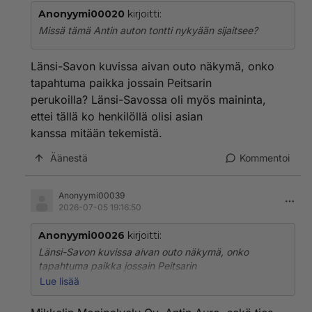
Anonyymi00020
kirjoitti:
Missä tämä Antin auton tontti nykyään sijaitsee?
Länsi-Savon kuvissa aivan outo näkymä, onko
tapahtuma paikka jossain Peitsarin
perukoilla? Länsi-Savossa oli myös maininta,
ettei tällä ko henkilöllä olisi asian
kanssa mitään tekemistä.
Äänestä
Kommentoi
Anonyymi00039
2026-07-05 19:16:50
Anonyymi00026
kirjoitti:
Länsi-Savon kuvissa aivan outo näkymä, onko
tapahtuma paikka jossain Peitsarin
perukoilla? Länsi-Savossa oli myös maininta, ettei tällä
Lue lisää
ko henkilöllä olisi asian
kanssa mitään tekemistä.