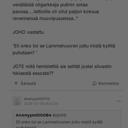
venäläisiä oligarkkeja putinin sotaa
paossa....lattioilla oli ollut paljon koksua
revenneissä muovipusseissa.."
JOHO vastattu
'Eli onko toi se Lammetvuoren juttu mistä kylillä
puhutaan? '
JOTE mitä hemblettiä sie selität jostai silvastin
hikisestä essosta??
Äänestä
Kommentoi
Anonyymi00112
2026-07-06 18:42:31
Anonyymi00084
kirjoitti:
Eli onko toi se Lammetvuoren juttu mistä kylillä
puhutaan?