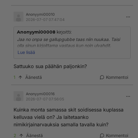
Anonyymi00010
2026-07-07 07:47:04
Anonyymi00008
kirjoitti:
Jaa no onpa se gallupgubbe taas niin nuukaa. Taisi
olla sinun kirjoittama vastaus kun noin ulvahdit.
Tykkäät esittää lapsellisille naisia tietyssä valossa kun
Lue lisää
itsetuntosi on olematon
Sattuuko sua päähän paljonkin?
1
Äänestä
Kommentoi
Anonyymi00016
2026-07-07 07:56:05
Kuinka monta samassa skit soidisessa kuplassa
kelluvaa vielä on? Ja laitetaanko
nimikirjainarvauksia samalla tavalla kuin?
2
Äänestä
Kommentoi