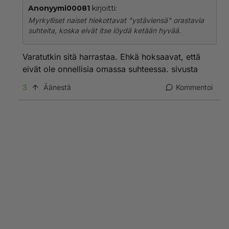
Anonyymi00081
kirjoitti:
Myrkylliset naiset hiekottavat "ystäviensä" orastavia
suhteita, koska eivät itse löydä ketään hyvää.
Varatutkin sitä harrastaa. Ehkä hoksaavat, että
eivät ole onnellisia omassa suhteessa. sivusta
3
Äänestä
Kommentoi