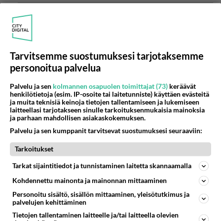
Anonyymi00072
2026-07-07 14:32:48
Anonyymi00066
kirjoitti:
Tarvitsemme suostumuksesi tarjotaksemme
Minkälainen sun kaivattu on, ellei kukaan hyväksy?
personoitua palvelua
Luulisi että sentään joku tykkäisi.
Palvelu ja sen
kolmannen osapuolen toimittajat (73)
keräävät
Ei johdu siitä millainen hän on. Olosuhteet ja
henkilötietoja (esim. IP-osoite tai laitetunniste) käyttäen evästeitä
ja muita teknisiä keinoja tietojen tallentamiseen ja lukemiseen
tilanne.
laitteellasi tarjotakseen sinulle tarkoituksenmukaisia mainoksia
ja parhaan mahdollisen asiakaskokemuksen.
1
Äänestä
Kommentoi
Palvelu ja sen kumppanit tarvitsevat suostumuksesi seuraaviin:
Anonyymi00022
Tarkoitukset
2026-07-07 09:18:15
Tarkat sijaintitiedot ja tunnistaminen laitetta skannaamalla
Mielipiteisiini ja tunteisiini hänestä ei kukaan pysty
Kohdennettu mainonta ja mainonnan mittaaminen
vaikuttamaan. Mutta tunteiden vastaisia valintoja
Personoitu sisältö, sisällön mittaaminen, yleisötutkimus ja
palvelujen kehittäminen
olen tehnyt muiden takia pari kertaa, koska oli
pakko piilottaa tunteita sen hetkisen tilanteen
Tietojen tallentaminen laitteelle ja/tai laitteella olevien