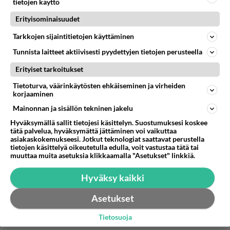
tietojen käyttö
sietämisen takia, että pysyy kasassa. Monina
hetkinä en kyllä välittänyt pashaakaan ja ne
Erityisominaisuudet
olivatkin parhaita hetkiä. Uskon, että sisimmässäni
Tarkkojen sijaintitietojen käyttäminen
silti pelkäsin ja suojasinkin itseäni, koska enhän
Tunnista laitteet aktiivisesti pyydettyjen tietojen perusteella
minä ole kenenkään rakkauden arvoinen, vaikka
tiedän, että olen tietenkin. Vai suojasinko toista jo
Erityiset tarkoitukset
valmiiksi itseltäni ja jarruttelin sen takia? Ja miltä
Tietoturva, väärinkäytösten ehkäiseminen ja virheiden
muka? Ihan tyhmää, mutta tiedostan nämä kyllä. n
korjaaminen
Mainonnan ja sisällön tekninen jakelu
1
Äänestä
Kommentoi
Hyväksymällä sallit tietojesi käsittelyn. Suostumuksesi koskee
tätä palvelua, hyväksymättä jättäminen voi vaikuttaa
asiakaskokemukseesi. Jotkut teknologiat saattavat perustella
tietojen käsittelyä oikeutetulla edulla, voit vastustaa tätä tai
muuttaa muita asetuksia klikkaamalla "Asetukset" linkkiä.
Hyväksy kaikki
Asetukset
Tietosuoja