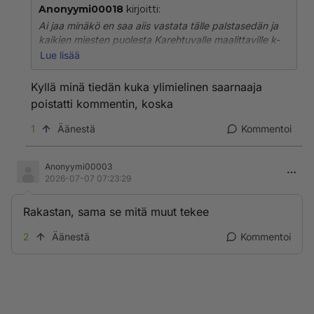
Anonyymi00018
kirjoitti:
Ai jaa minäkö en saa aiis vastata tälle palstasedän ja
kaikien miesten puolesta Karehtuvalle maalittaville k-
naamalla? I can go on and on as you know it. Myös
Lue lisää
sinun korostetuista kirjaimista ahristuvan on hyvä
ymmärtää tämä
Kyllä minä tiedän kuka ylimielinen saarnaaja
poistatti kommentin, koska
1
Äänestä
Kommentoi
Anonyymi00003
2026-07-07 07:23:29
Rakastan, sama se mitä muut tekee
2
Äänestä
Kommentoi