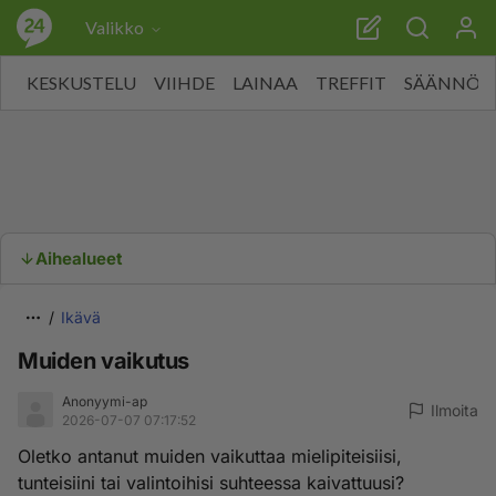
Valikko
KESKUSTELU
VIIHDE
LAINAA
TREFFIT
SÄÄNNÖT
Aihealueet
Ikävä
Muiden vaikutus
Anonyymi-ap
Ilmoita
2026-07-07 07:17:52
Oletko antanut muiden vaikuttaa mielipiteisiisi,
tunteisiini tai valintoihisi suhteessa kaivattuusi?