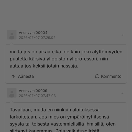
Anonyymi00004
2026-07-07 07:29:02
mutta jos on aikaa eikä ole kuin joku älyttömyyden
puutetta kärsivä yliopiston yliprofessori, niin
auttaa jos keksii jotain hassuja.
Äänestä
Kommentoi
Anonyymi00009
2026-07-07 07:47:03
Tavallaan, mutta en niinkuin aloituksessa
tarkoitetaan. Jos mies on ympäröinyt itsensä
syystä tai toisesta vastenmielisillä ihmisillä, olen
siirtynyt kauemmas. Pois vaikutuspiiristä.