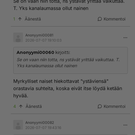
Se on vaan niin totta, ns ystävät yrittää vaikuttaa.
ja siitä miksei suksi luista🥱
T. Yks kanalaumassa ollut nainen
1
Äänestä
Kommentoi
Anonyymi00081
2026-07-07 19:10:03
Anonyymi00060
kirjoitti:
Se on vaan niin totta, ns ystävät yrittää vaikuttaa. T.
Yks kanalaumassa ollut nainen
Myrkylliset naiset hiekottavat "ystäviensä"
orastavia suhteita, koska eivät itse löydä ketään
hyvää.
4
Äänestä
Kommentoi
Anonyymi00082
2026-07-07 19:43:16