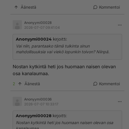
Äänestä
Kommentoi
Anonyymi00028
2026-07-07 09:41:04
Anonyymi00024
kirjoitti:
Vai niin, parantaako tämä tulkinta sinun
mahdollisuuksia vai viekö lopunkin toivon? Niinpä.
Nostan kytkintä heti jos huomaan naisen olevan
osa kanalaumaa.
2
Äänestä
Kommentoi
Anonyymi00036
2026-07-07 10:33:17
Anonyymi00028
kirjoitti:
Nostan kytkintä heti jos huomaan naisen olevan osa
kanalaumaa.