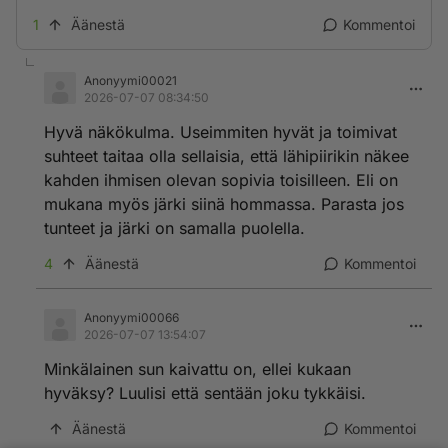
1
Äänestä
Kommentoi
Anonyymi00021
2026-07-07 08:34:50
Hyvä näkökulma. Useimmiten hyvät ja toimivat
suhteet taitaa olla sellaisia, että lähipiirikin näkee
kahden ihmisen olevan sopivia toisilleen. Eli on
mukana myös järki siinä hommassa. Parasta jos
tunteet ja järki on samalla puolella.
4
Äänestä
Kommentoi
Anonyymi00066
2026-07-07 13:54:07
Minkälainen sun kaivattu on, ellei kukaan
hyväksy? Luulisi että sentään joku tykkäisi.
Äänestä
Kommentoi