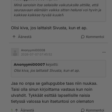
Minä sanoisin itse sellaisille vaikutuksille alttiille, että
seuraavaan elämään vaikka sitten hellurei voi hyvin ja
kaikkee kaikkee hyvää kuule🫰
Olisi kiva, jos laittaisit Sivusta, kun et ap.
Äänestä
Kommentoi
Anonyymi00008
2026-07-07 07:45:52
Anonyymi00007
kirjoitti:
Olisi kiva, jos laittaisit Sivusta, kun et ap.
Jaa no onpa se gallupgubbe taas niin nuukaa.
Taisi olla sinun kirjoittama vastaus kun noin
ulvahdit. Tykkäät esittää lapsellisille naisia
tietyssä valossa kun itsetuntosi on olematon
1
Äänestä
Kommentoi