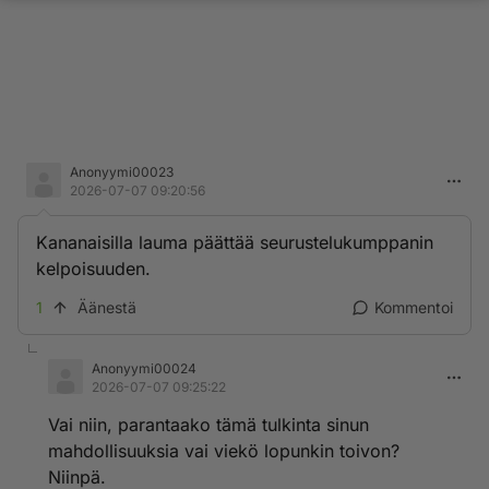
Anonyymi00023
2026-07-07 09:20:56
Kananaisilla lauma päättää seurustelukumppanin
kelpoisuuden.
1
Äänestä
Kommentoi
Anonyymi00024
2026-07-07 09:25:22
Vai niin, parantaako tämä tulkinta sinun
mahdollisuuksia vai viekö lopunkin toivon?
Niinpä.