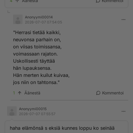
4
Äänestä
Kommentoi
Anonyymi00014
2026-07-07 07:54:05
"Herrasi tietää kaikki,
neuvonsa parhain on,
on viisas toimissansa,
voimassaan rajaton.
Uskollisesti täyttää
hän lupauksensa.
Hän merten kuilut kuivaa,
jos niin on tahtonsa."
1
Äänestä
Kommentoi
Anonyymi00015
2026-07-07 07:55:57
haha elämönsä s eksiä kunnes loppu ko seinää