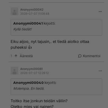
Anonyymi00042
2026-07-07 11:08:48
Anonyymi00041
kirjoitti:
Kyllä tiedät!
Eiku aijoo, nyt tajusin,. et tiedä aiotko ottaa
puheeksi 👍
1
Äänestä
Kommentoi
Anonyymi00061
2026-07-07 12:28:12
Anonyymi00040
kirjoitti:
Molempia. En tiedä.
Toitko itse jonkun teidän väliin?
Oletko mies vai nainen?