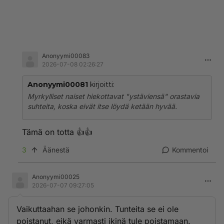
Anonyymi00083
2026-07-08 02:26:27
Anonyymi00081
kirjoitti:
Myrkylliset naiset hiekottavat "ystäviensä" orastavia
suhteita, koska eivät itse löydä ketään hyvää.
Tämä on totta 👍👍
3
Äänestä
Kommentoi
Anonyymi00025
2026-07-07 09:27:05
Vaikuttaahan se johonkin. Tunteita se ei ole
poistanut, eikä varmasti ikinä tule poistamaan.