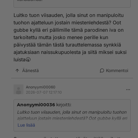
Luitko tuon viisauden, jolla sinut on manipuloitu
tuohon ajatteluun jostain miestenlehdestä? Oot
gubbe kyllä eri pällimille tämä parodinen iva on
tarkoitettu mutta josko menee perille kun
päivystää tämän tästä turauttelemassa synkkiä
ajatuksiaan naissukupuolesta ja siitä miksei suksi
luista🥱
Äänestä
Kommentoi
Anonyymi00060
2026-07-07 12:17:10
Anonyymi00036
kirjoitti:
Luitko tuon viisauden, jolla sinut on manipuloitu tuohon
ajatteluun jostain miestenlehdestä? Oot gubbe kyllä eri
pällimille tämä parodinen iva on tarkoitettu mutta josko
Lue lisää
menee perille kun päivystää tämän tästä
turauttelemassa synkkiä ajatuksiaan naissukupuolesta