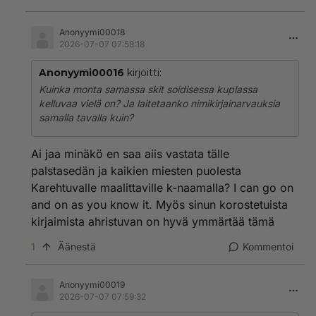
Anonyymi00018
2026-07-07 07:58:18
Anonyymi00016
kirjoitti:
Kuinka monta samassa skit soidisessa kuplassa
kelluvaa vielä on? Ja laitetaanko nimikirjainarvauksia
samalla tavalla kuin?
Ai jaa minäkö en saa aiis vastata tälle
palstasedän ja kaikien miesten puolesta
Karehtuvalle maalittaville k-naamalla? I can go on
and on as you know it. Myös sinun korostetuista
kirjaimista ahristuvan on hyvä ymmärtää tämä
1
Äänestä
Kommentoi
Anonyymi00019
2026-07-07 07:59:32