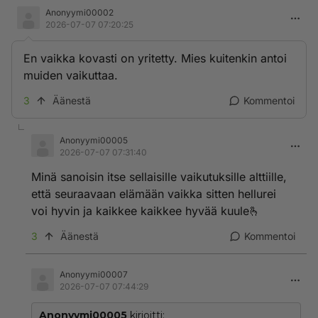
Anonyymi00002
2026-07-07 07:20:25
En vaikka kovasti on yritetty. Mies kuitenkin antoi
muiden vaikuttaa.
3
Äänestä
Kommentoi
Anonyymi00005
2026-07-07 07:31:40
Minä sanoisin itse sellaisille vaikutuksille alttiille,
että seuraavaan elämään vaikka sitten hellurei
voi hyvin ja kaikkee kaikkee hyvää kuule🫰
3
Äänestä
Kommentoi
Anonyymi00007
2026-07-07 07:44:29
Anonyymi00005
kirjoitti: