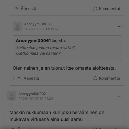
Äänestä
Kommentoi
Anonyymi00065
2026-07-07 13:36:57
Anonyymi00061
kirjoitti:
Toitko itse jonkun teidän väliin?
Oletko mies vai nainen?
Olen nainen ja en tuonut itse omasta aloitteesta.
1
Äänestä
Kommentoi
Anonyymi00032
2026-07-07 10:01:05
taaskin nukkumaan kun joku herääminen on
mukavaa virkeänä aina uusi aamu