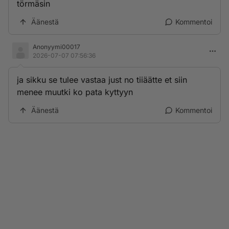
törmäsin
Äänestä
Kommentoi
Anonyymi00017
2026-07-07 07:56:36
ja sikku se tulee vastaa just no tiiäätte et siin
menee muutki ko pata kyttyyn
Äänestä
Kommentoi