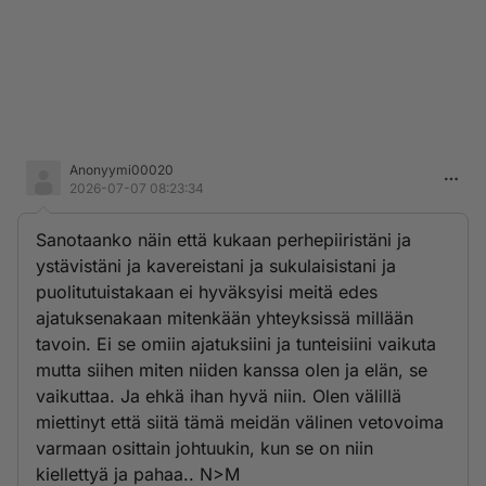
Anonyymi00020
2026-07-07 08:23:34
Sanotaanko näin että kukaan perhepiiristäni ja
ystävistäni ja kavereistani ja sukulaisistani ja
puolitutuistakaan ei hyväksyisi meitä edes
ajatuksenakaan mitenkään yhteyksissä millään
tavoin. Ei se omiin ajatuksiini ja tunteisiini vaikuta
mutta siihen miten niiden kanssa olen ja elän, se
vaikuttaa. Ja ehkä ihan hyvä niin. Olen välillä
miettinyt että siitä tämä meidän välinen vetovoima
varmaan osittain johtuukin, kun se on niin
kiellettyä ja pahaa.. N>M