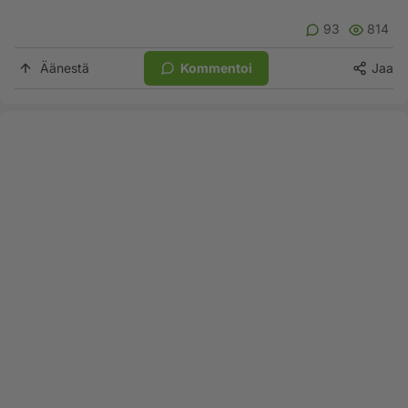
93
814
Äänestä
Kommentoi
Jaa