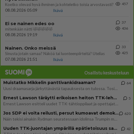
457
Koetko olevasi hyvä ihminen ja kohteletko toisia arvostavasti?
08.08.2026 05:09
Ikävä
37
Ei se nainen edes oo
436
mitenkään nätti 🤣🤣🤣🤣🤣
08.08.2026 19:19
Ikävä
33
Nainen. Onko meissä
425
Sinusta jotain samaa? Näköä tai luonteenpiirteitä? Utelias
07.08.2026 21:51
Ikävä
Osallistu keskusteluun
Muistatko Mikkelin panttivankidraaman?
64
Uusi draamasarja järkyttävästä tapauksesta on tulossa. Tositapahtumiin perustuva sarja ammentaa vuoden 1986 Mikkelin pan
Ernest Lawson täräytti erikoisen heiton TTK-lehdistötilaisuudessa: " Onko tässä tarkoituksena...?"
5
Ernest Lawson esitteli uudet TTK-tähtioppilaat ja opettajat torstaina 6.8. lehdistölle. Tulevalla kaudella on yksi hausk
Jos SDP ei voita reilusti, persut kumoavat demokratian Suomesta
620
Näin tekisi ainakin Rydman seuratessaan idolinsa Trumpin mallia https://www.is.fi/politiikka/art-2000012187244.html
Uuden TTK-juontajan ympärillä epätietoisuus sakenee - Nyt MTV hämmentää soppaa
42