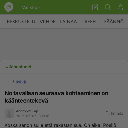
Valikko
KESKUSTELU
VIIHDE
LAINAA
TREFFIT
SÄÄNNÖT
Aihealueet
Ikävä
No tavallaan seuraava kohtaaminen on
käänteentekevä
Anonyymi-ap
Ilmoita
2026-07-07 18:13:16
Koska sanon sulle että rakastan sua. On aika. Pösilö.