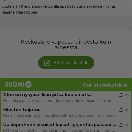
Uuden TTK-juontajan ympärillä epätietoisuus sakenee - Tämä
hämmentää soppaa
Keskustele vapaasti aiheesta kuin
aiheesta
Aloita keskustelu
Osallistu keskusteluun
2 km on nykyään liian pitkä koulumatka
95
Hesarissa päivitellään lapset joutuu nyt kulkemaan 2 km kouluun jösses. Ruostefillarilla tuo matka menee vaikka miten äk
Miesten tuijotus
41
Mutta mies vain tuijottaa, siinä vaiheessa käännän itse pään pois. Mikä juttu? Yleensä jos joku tuijottaa tai katsoo, hä
Uusioperheen aikuiset lapset tyhjentää jääkaapin käydessään
41
Miten selvittäisitte seuraavan ongelman, meillä on uusioperhe, minulla teini-ikäiset lapset ja puolisolla aikuiset, jotk