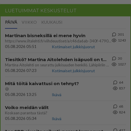
LUETUIMMAT KESKUSTELUT
PÄIVÄ
VIIKKO
KUUKAUSI
301
Martinan bisneksillä ei mene hyvin
1243
https://www.iltalehti.fi/viihdeuutiset/a/c46da6ab-340f-4790-aaa7-0865eed2336 Yrityksen konkurssihakemus on tullut kärä
05.08.2026 05:51
Kotimaiset julkkisjuorut
30
Tiesitkö? Martina Aitolehden isäpuoli on tämä suosittu laulaja
1027
Martina Aitolehti on seurattu julkisuuden henkilö. Lähipiiriin mahtuu muitakin tunnettuja henkilöitä. Tiesitkö, että Ma
05.08.2026 07:23
Kotimaiset julkkisjuorut
64
Mitä töitä kaivattusi on tehnyt?
857
😅
05.08.2026 13:25
Ikävä
68
Voiko meidän välit
824
Koskaan parantua tästä?
05.08.2026 05:34
Ikävä
417