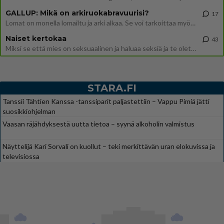
GALLUP: Mikä on arkiruokabravuurisi?
17
Lomat on monella lomailtu ja arki alkaa. Se voi tarkoittaa myös sitä, että grillailut on grillattu ja palataan arjen ruo
Naiset kertokaa
43
Miksi se että mies on seksuaalinen ja haluaa seksiä ja te olette hänen mielestänne haluttava on vastenmielistä? Mikä sii
STARA.FI
Tanssii Tähtien Kanssa -tanssiparit paljastettiin – Vappu Pimiä jätti
suosikkiohjelman
Vaasan räjähdyksestä uutta tietoa – syynä alkoholin valmistus
Näyttelijä Kari Sorvali on kuollut – teki merkittävän uran elokuvissa ja
televisiossa