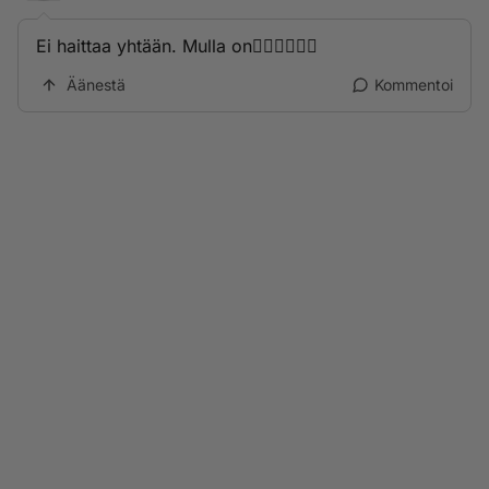
Ei haittaa yhtään. Mulla on🤷🏼‍♀️🙋🏼‍♀️
Äänestä
Kommentoi