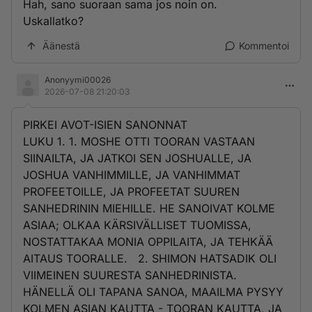
Hah, sano suoraan sama jos noin on.
Uskallatko?
Äänestä
Kommentoi
Anonyymi00026
2026-07-08 21:20:03
PIRKEI AVOT-ISIEN SANONNAT
LUKU 1. 1. MOSHE OTTI TOORAN VASTAAN
SIINAILTA, JA JATKOI SEN JOSHUALLE, JA
JOSHUA VANHIMMILLE, JA VANHIMMAT
PROFEETOILLE, JA PROFEETAT SUUREN
SANHEDRININ MIEHILLE. HE SANOIVAT KOLME
ASIAA; OLKAA KÄRSIVÄLLISET TUOMISSA,
NOSTATTAKAA MONIA OPPILAITA, JA TEHKÄÄ
AITAUS TOORALLE. 2. SHIMON HATSADIK OLI
VIIMEINEN SUURESTA SANHEDRINISTA.
HÄNELLÄ OLI TAPANA SANOA, MAAILMA PYSYY
KOLMEN ASIAN KAUTTA - TOORAN KAUTTA, JA