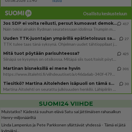
05.08.2026 11:40
Ikävä
Osallistu keskusteluun
Jos SDP ei voita reilusti, persut kumoavat demokratian Suomesta
417
Näin tekisi ainakin Rydman seuratessaan idolinsa Trumpin mallia https://www.is.fi/politiikka/art-2000012187244.html
Uuden TTK-juontajan ympärillä epätietoisuus sakenee - Nyt MTV hämmentää soppaa
27
TTK tulee taas tänä syksynä. Ohjelman uudet tähtioppilaat julkistetaan torstaina 6. elokuuta klo 14 alkavassa lehdistö
Mitä tuot pöytään parisuhteessa?
425
Siinäpä se kysymys on otsikossa. Mitäpä siis tuot/toisit pöytään parisuhteessa? Oletko mies vai nainen? Koetko sen mitä
Martinan bisneksillä ei mene hyvin
301
https://www.iltalehti.fi/viihdeuutiset/a/c46da6ab-340f-4790-aaa7-0865eed2336 Yrityksen konkurssihakemus on tullut kärä
Tiesitkö? Martina Aitolehden isäpuoli on tämä suosittu laulaja
30
Martina Aitolehti on seurattu julkisuuden henkilö. Lähipiiriin mahtuu muitakin tunnettuja henkilöitä. Tiesitkö, että Ma
SUOMI24 VIIHDE
Muistatko? Kädestä suuhun elävä Satu sai jättimäisen rahasalkun
Henry-miljonääriltä
Linda Lampenius ja Pete Parkkonen yllättävät yhdessä - Tämä ei jätä
kylmäksi...