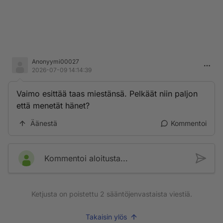
Anonyymi00027
2026-07-09 14:14:39
Vaimo esittää taas miestänsä. Pelkäät niin paljon
että menetät hänet?
Äänestä
Kommentoi
Kommentoi aloitusta...
Ketjusta on poistettu
2
sääntöjenvastaista viestiä.
Takaisin ylös