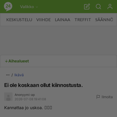
Valikko
KESKUSTELU
VIIHDE
LAINAA
TREFFIT
SÄÄNNÖT
Aihealueet
Ikävä
Ei ole koskaan ollut kiinnostusta.
Anonyymi-ap
Ilmoita
2026-07-08 19:41:08
Kannattaa jo uskoa. 🙋🏼‍♂️