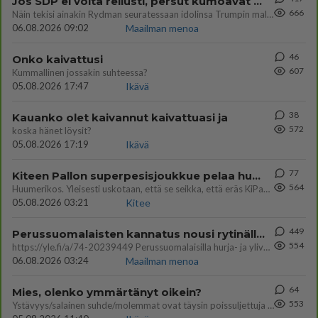
Jos SDP ei voita reilusti, persut kumoavat demokratian Suomesta
666
Näin tekisi ainakin Rydman seuratessaan idolinsa Trumpin mallia https://www.is.fi/politiikka/art-2000012187244.html
06.08.2026 09:02
Maailman menoa
46
Onko kaivattusi
607
Kummallinen jossakin suhteessa?
05.08.2026 17:47
Ikävä
38
Kauanko olet kaivannut kaivattuasi ja
572
koska hänet löysit?
05.08.2026 17:19
Ikävä
77
Kiteen Pallon superpesisjoukkue pelaa huumeiden vaikutuksen alaisena
564
Huumerikos. Yleisesti uskotaan, että se seikka, että eräs KiPan pelaaja kärähtää huumeista, on vain jäävuoren huippu. M
05.08.2026 03:21
Kitee
449
Perussuomalaisten kannatus nousi rytinällä Ylen tänään julkaisemassa tuoreimmassa gallup-kyselyssä.
554
https://yle.fi/a/74-20239449 Perussuomalaisilla hurja- ja ylivoimaisesti suurin nousu tässä uudessa Ylen gallupissa. Kyl
06.08.2026 03:24
Maailman menoa
64
Mies, olenko ymmärtänyt oikein?
553
Ystävyys/salainen suhde/molemmat ovat täysin poissuljettuja asioita? Nainen