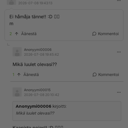
2026-07-08 19:43:13
Ei håmåja tänne!! :D 🤦‍♂️
m
2
Äänestä
Kommentoi
Anonyymi00006
2026-07-08 19:45:42
Mikä luulet olevasi??
1
Äänestä
Kommentoi
Anonyymi00015
2026-07-08 20:10:42
Anonyymi00006
kirjoitti:
Mikä luulet olevasi??
Kaapista poies!! :D 🤷🏼‍♂️