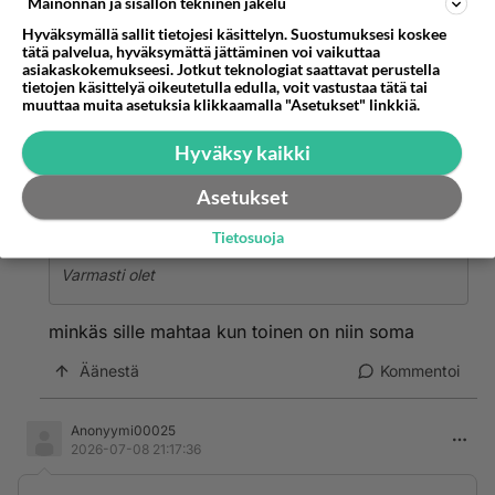
Mainonnan ja sisällön tekninen jakelu
Anonyymi00022
Hyväksymällä sallit tietojesi käsittelyn. Suostumuksesi koskee
2026-07-08 21:05:12
tätä palvelua, hyväksymättä jättäminen voi vaikuttaa
asiakaskokemukseesi. Jotkut teknologiat saattavat perustella
Varmasti olet
tietojen käsittelyä oikeutetulla edulla, voit vastustaa tätä tai
muuttaa muita asetuksia klikkaamalla "Asetukset" linkkiä.
Äänestä
Kommentoi
Hyväksy kaikki
Anonyymi00023
Asetukset
2026-07-08 21:06:03
Tietosuoja
Anonyymi00022
kirjoitti:
Varmasti olet
minkäs sille mahtaa kun toinen on niin soma
Äänestä
Kommentoi
Anonyymi00025
2026-07-08 21:17:36