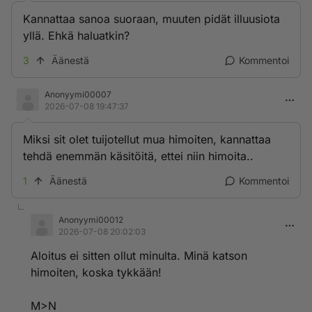
Kannattaa sanoa suoraan, muuten pidät illuusiota
yllä. Ehkä haluatkin?
3
Äänestä
Kommentoi
Anonyymi00007
2026-07-08 19:47:37
Miksi sit olet tuijotellut mua himoiten, kannattaa
tehdä enemmän käsitöitä, ettei niin himoita..
1
Äänestä
Kommentoi
Anonyymi00012
2026-07-08 20:02:03
Aloitus ei sitten ollut minulta. Minä katson
himoiten, koska tykkään!
M>N