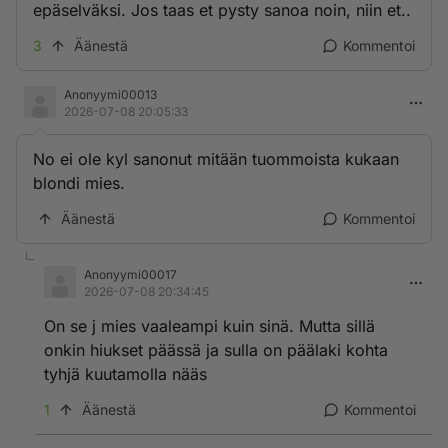
epäselväksi. Jos taas et pysty sanoa noin, niin et..
3
Äänestä
Kommentoi
Anonyymi00013
2026-07-08 20:05:33
No ei ole kyl sanonut mitään tuommoista kukaan
blondi mies.
Äänestä
Kommentoi
Anonyymi00017
2026-07-08 20:34:45
On se j mies vaaleampi kuin sinä. Mutta sillä
onkin hiukset päässä ja sulla on päälaki kohta
tyhjä kuutamolla nääs
1
Äänestä
Kommentoi