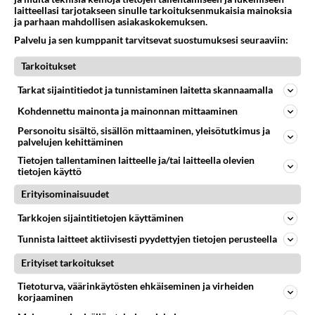
laitteellasi tarjotakseen sinulle tarkoituksenmukaisia mainoksia
ja parhaan mahdollisen asiakaskokemuksen.
Palvelu ja sen kumppanit tarvitsevat suostumuksesi seuraaviin:
Tarkoitukset
Tarkat sijaintitiedot ja tunnistaminen laitetta skannaamalla
Kohdennettu mainonta ja mainonnan mittaaminen
Personoitu sisältö, sisällön mittaaminen, yleisötutkimus ja
palvelujen kehittäminen
Tietojen tallentaminen laitteelle ja/tai laitteella olevien
tietojen käyttö
Erityisominaisuudet
Tarkkojen sijaintitietojen käyttäminen
Anonyymi00020
2026-07-08 20:53:46
Tunnista laitteet aktiivisesti pyydettyjen tietojen perusteella
Erityiset tarkoitukset
mutta olen ikuisesti I miehen fani
Tietoturva, väärinkäytösten ehkäiseminen ja virheiden
Äänestä
Kommentoi
korjaaminen