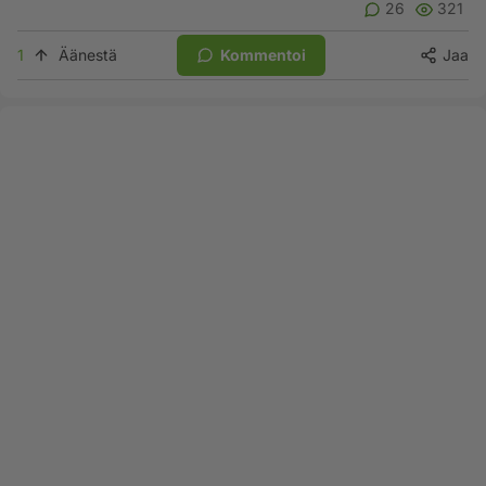
26
321
1
Äänestä
Kommentoi
Jaa