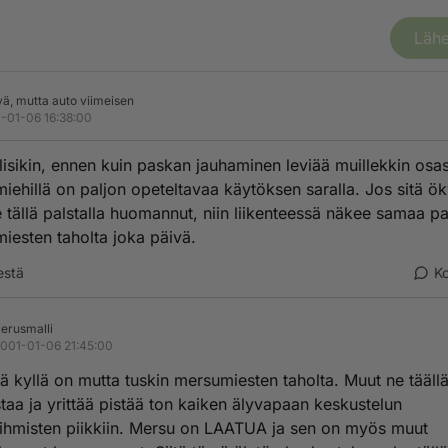
Lähe
lyä, mutta auto viimeisen
-01-06 16:38:00
lisikin, ennen kuin paskan jauhaminen leviää muillekkin osast
iehillä on paljon opeteltavaa käytöksen saralla. Jos sitä öky
e tällä palstalla huomannut, niin liikenteessä näkee samaa p
iesten taholta joka päivä.
estä
K
erusmalli
001-01-06 21:45:00
ä kyllä on mutta tuskin mersumiesten taholta. Muut ne tääll
taa ja yrittää pistää ton kaiken älyvapaan keskustelun
ihmisten piikkiin. Mersu on LAATUA ja sen on myös muut