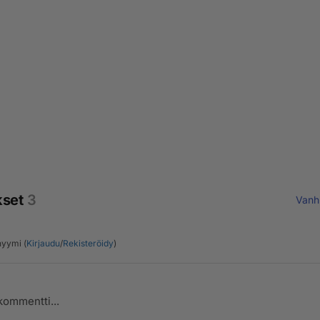
kset
3
Vanh
yymi (
Kirjaudu
/
Rekisteröidy
)