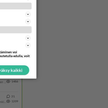
ttäminen voi
utetulla edulla, voit
äksy kaikki
317
1486
https://www.iltalehti.fi/viihdeuutiset/a/c46da6ab-340f-4790-aaa7-0865eed2336 Yrityksen konkurssihakemus on tullut kärä
31
1209
Martina Aitolehti on seurattu julkisuuden henkilö. Lähipiiriin mahtuu muitakin tunnettuja henkilöitä. Tiesitkö, että Ma