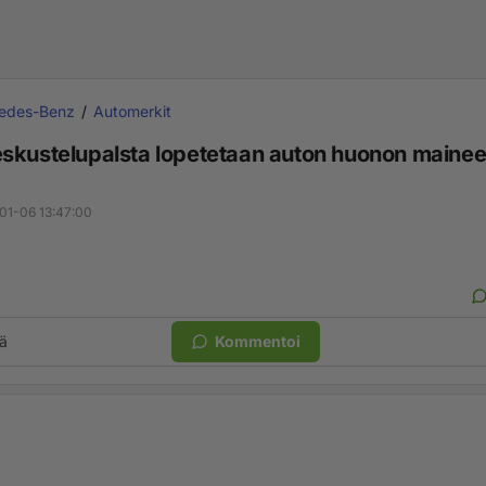
edes-Benz
Automerkit
skustelupalsta lopetetaan auton huonon mainee
01-06 13:47:00
ä
Kommentoi