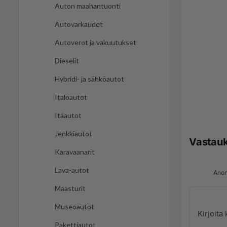
Auton maahantuonti
Autovarkaudet
Autoverot ja vakuutukset
Dieselit
Hybridi- ja sähköautot
Italoautot
Itäautot
Jenkkiautot
Vastau
Karavaanarit
Lava-autot
Anon
Maasturit
Museoautot
Pakettiautot