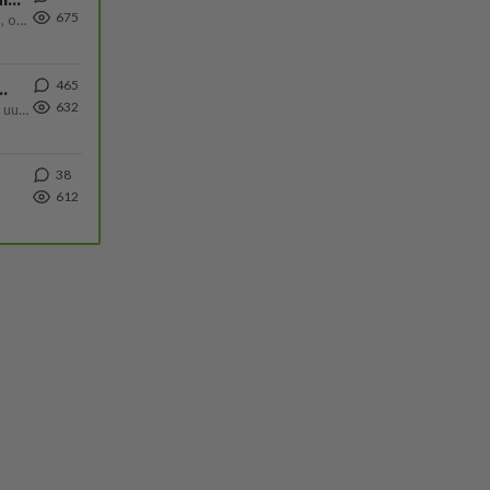
675
Huumerikos. Yleisesti uskotaan, että se seikka, että eräs KiPan pelaaja kärähtää huumeista, on vain jäävuoren huippu. M
465
ä Ylen tänään julkaisemassa tuoreimmassa gallup-kyselyssä.
632
https://yle.fi/a/74-20239449 Perussuomalaisilla hurja- ja ylivoimaisesti suurin nousu tässä uudessa Ylen gallupissa. Kyl
38
612