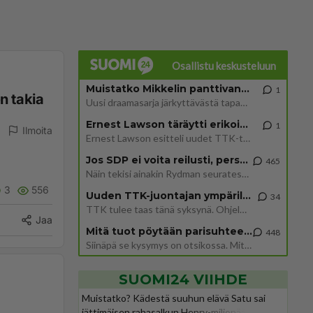
Osallistu keskusteluun
Muistatko Mikkelin panttivankidraaman?
1
n takia
Uusi draamasarja järkyttävästä tapauksesta on tulossa. Tositapahtumiin perustuva sarja ammentaa vuoden 1986 Mikkelin pan
Ernest Lawson täräytti erikoisen heiton TTK-lehdistötilaisuudessa: " Onko tässä tarkoituksena...?"
1
Ilmoita
Ernest Lawson esitteli uudet TTK-tähtioppilaat ja opettajat torstaina 6.8. lehdistölle. Tulevalla kaudella on yksi hausk
Jos SDP ei voita reilusti, persut kumoavat demokratian Suomesta
465
Näin tekisi ainakin Rydman seuratessaan idolinsa Trumpin mallia https://www.is.fi/politiikka/art-2000012187244.html
3
556
Uuden TTK-juontajan ympärillä epätietoisuus sakenee - Nyt MTV hämmentää soppaa
34
TTK tulee taas tänä syksynä. Ohjelman uudet tähtioppilaat julkistetaan torstaina 6. elokuuta klo 14 alkavassa lehdistö
Jaa
Mitä tuot pöytään parisuhteessa?
448
Siinäpä se kysymys on otsikossa. Mitäpä siis tuot/toisit pöytään parisuhteessa? Oletko mies vai nainen? Koetko sen mitä
SUOMI24 VIIHDE
Muistatko? Kädestä suuhun elävä Satu sai
jättimäisen rahasalkun Henry-miljonääriltä