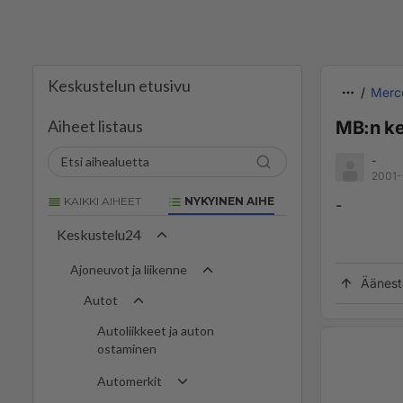
Keskustelun etusivu
Merc
Aiheet listaus
MB:n ke
-
2001-
KAIKKI AIHEET
NYKYINEN AIHE
-
Keskustelu24
Ajoneuvot ja liikenne
Äänest
Autot
Autoliikkeet ja auton
ostaminen
Automerkit