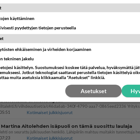
t
etojen käyttäminen
Kommentoi aloitusta...
iivisesti pyydettyjen tietojen perusteella
et
Ketjusta on poistettu
0
sääntöjenvastaista viestiä.
äytösten ehkäiseminen ja virheiden korjaaminen
Takaisin ylös
ön tekninen jakelu
ietojesi käsittelyn. Suostumuksesi koskee tätä palvelua, hyväksymättä jä
mukseesi. Jotkut teknologiat saattavat perustella tietojen käsittelyä oike
MMAT KESKUSTELUT
uttaa muita asetuksia klikkaamalla "Asetukset" linkkiä.
IKKO
KUUKAUSI
Asetukset
Hyv
bisneksillä ei mene hyvin
05:51
Kotimaiset julkkisjuorut
 Martina Aitolehden isäpuoli on tämä suosittu laulaja
07:23
Kotimaiset julkkisjuorut