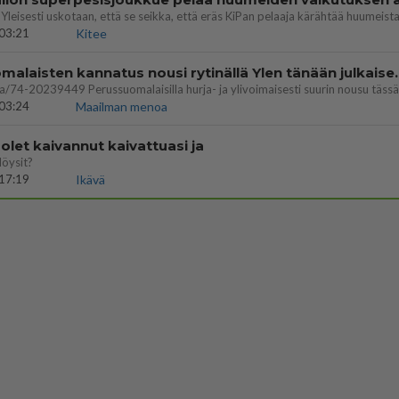
03:21
Kitee
Perussuomalaisten kannatus nousi rytinäll
03:24
Maailman menoa
let kaivannut kaivattuasi ja
löysit?
17:19
Ikävä