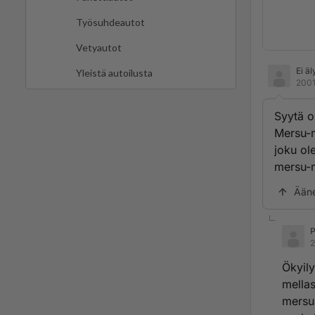
Työsuhdeautot
Vetyautot
Ei ä
Yleistä autoilusta
2001
Syytä o
Mersu-m
joku ol
mersu-m
Ään
P
2
Ökyily
mellas
mersu