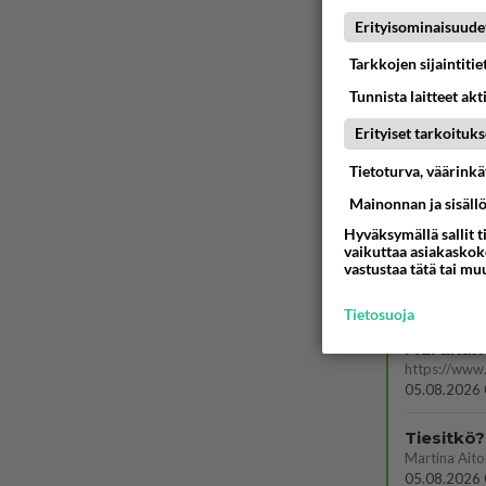
Erityisominaisuude
Tarkkojen sijaintiti
Tunnista laitteet akt
Erityiset tarkoituks
Tietoturva, väärink
Mainonnan ja sisäll
Hyväksymällä sallit t
vaikuttaa asiakaskoke
LUETUI
vastustaa tätä tai mu
PÄIVÄ
VI
Tietosuoja
Martinan 
05.08.2026 
Tiesitkö?
05.08.2026 