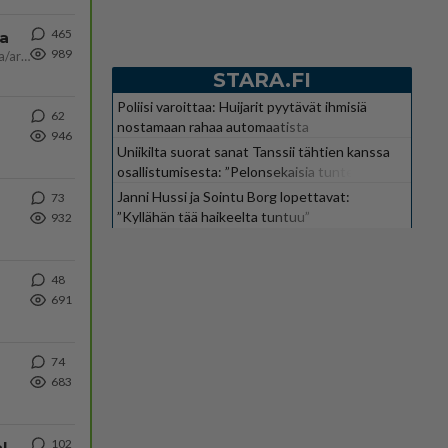
465
ta
989
Näin tekisi ainakin Rydman seuratessaan idolinsa Trumpin mallia https://www.is.fi/politiikka/art-2000012187244.html
STARA.FI
Poliisi varoittaa: Huijarit pyytävät ihmisiä
62
nostamaan rahaa automaatista
946
Uniikilta suorat sanat Tanssii tähtien kanssa
osallistumisesta: ”Pelonsekaisia tunteita”
Janni Hussi ja Sointu Borg lopettavat:
73
”Kyllähän tää haikeelta tuntuu”
932
48
691
74
683
102
Kiteen Pallon superpesisjoukkue pelaa huumeiden vaikutuksen alaisena