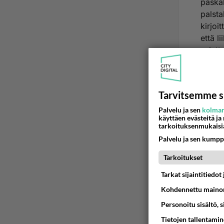
paska
palsta
kirjoi
että l
sulatt
mersu 
Ää
Tarvitsemme s
Palvelu ja sen
kolman
2
käyttäen evästeitä ja
tarkoituksenmukaisi
Peru
Palvelu ja sen kumpp
Ökyil
Tarkoitukset
yritt
LAATU
Lue l
Tarkat sijaintitiedo
kesku
mersu
Kohdennettu mainon
olen s
totta
pellejä
Personoitu sisältö, 
sulat
monen
Tietojen tallentamine
Ää