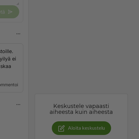
tä
oille.
ilyä ei
askaa
ommentoi
Keskustele vapaasti
aiheesta kuin aiheesta
ä
Aloita keskustelu