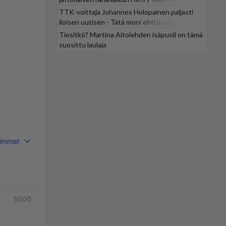
TTK-voittaja Johannes Holopainen paljasti
iloisen uutisen - Tätä moni ehti jo odottaa
Tiesitkö? Martina Aitolehden isäpuoli on tämä
suosittu laulaja
immat
5000