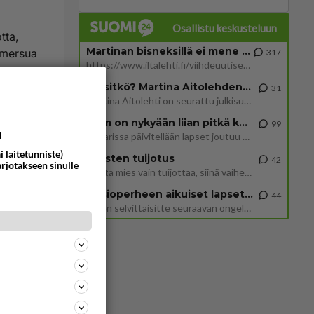
Osallistu keskusteluun
tta,
Martinan bisneksillä ei mene hyvin
ä mersua
317
https://www.iltalehti.fi/viihdeuutiset/a/c46da6ab-340f-4790-aaa7-0865eed2336 Yrityksen konkurssihakemus on tullut kärä
ha
Tiesitkö? Martina Aitolehden isäpuoli on tämä suosittu laulaja
31
Martina Aitolehti on seurattu julkisuuden henkilö. Lähipiiriin mahtuu muitakin tunnettuja henkilöitä. Tiesitkö, että Ma
ommentoi
2 km on nykyään liian pitkä koulumatka
99
a
Hesarissa päivitellään lapset joutuu nyt kulkemaan 2 km kouluun jösses. Ruostefillarilla tuo matka menee vaikka miten äk
i laitetunniste)
Miesten tuijotus
42
arjotakseen sinulle
Mutta mies vain tuijottaa, siinä vaiheessa käännän itse pään pois. Mikä juttu? Yleensä jos joku tuijottaa tai katsoo, hä
Uusioperheen aikuiset lapset tyhjentää jääkaapin käydessään
44
aa ja
Miten selvittäisitte seuraavan ongelman, meillä on uusioperhe, minulla teini-ikäiset lapset ja puolisolla aikuiset, jotk
ersu on
nhan
ersua
su pesee
ommentoi