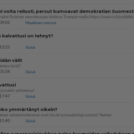
ei voita reilusti, persut kumoavat demokratian Suomes
09:02
Maailman menoa
ä kaivattusi on tehnyt?
13:25
Ikävä
dän välit
antua tästä?
05:34
Ikävä
vattusi
jossakin suhteessa?
17:47
Ikävä
enko ymmärtänyt oikein?
ainen suhde/molemmat ovat täysin poissuljettuja asioita? Nainen
11:40
Ikävä