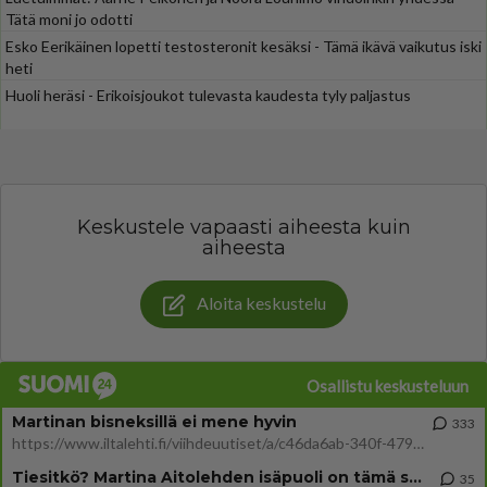
Tätä moni jo odotti
Esko Eerikäinen lopetti testosteronit kesäksi - Tämä ikävä vaikutus iski
heti
Huoli heräsi - Erikoisjoukot tulevasta kaudesta tyly paljastus
Keskustele vapaasti aiheesta kuin
aiheesta
Aloita keskustelu
Osallistu keskusteluun
Martinan bisneksillä ei mene hyvin
333
https://www.iltalehti.fi/viihdeuutiset/a/c46da6ab-340f-4790-aaa7-0865eed2336 Yrityksen konkurssihakemus on tullut kärä
Tiesitkö? Martina Aitolehden isäpuoli on tämä suosittu laulaja
35