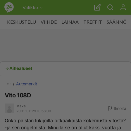
Valikko
KESKUSTELU
VIIHDE
LAINAA
TREFFIT
SÄÄNNÖT
Aihealueet
Automerkit
Vito 108D
Make
Ilmoita
2001-01-29 10:58:00
Onko palstan lukijoilla pitkäaikaista kokemusta vitosta?
-ja sen ongelmista. Minulla se on ollut kaksi vuotta ja