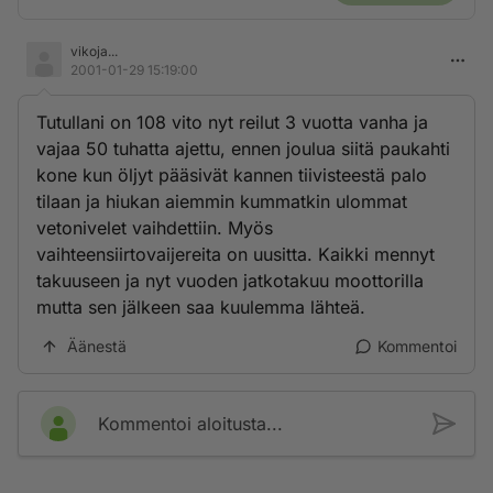
vikoja...
2001-01-29 15:19:00
Tutullani on 108 vito nyt reilut 3 vuotta vanha ja
vajaa 50 tuhatta ajettu, ennen joulua siitä paukahti
kone kun öljyt pääsivät kannen tiivisteestä palo
tilaan ja hiukan aiemmin kummatkin ulommat
vetonivelet vaihdettiin. Myös
vaihteensiirtovaijereita on uusitta. Kaikki mennyt
takuuseen ja nyt vuoden jatkotakuu moottorilla
mutta sen jälkeen saa kuulemma lähteä.
Äänestä
Kommentoi
Kommentoi aloitusta...