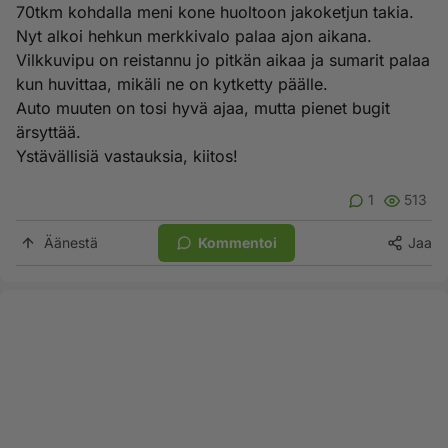
70tkm kohdalla meni kone huoltoon jakoketjun takia.
Nyt alkoi hehkun merkkivalo palaa ajon aikana.
Vilkkuvipu on reistannu jo pitkän aikaa ja sumarit palaa
kun huvittaa, mikäli ne on kytketty päälle.
Auto muuten on tosi hyvä ajaa, mutta pienet bugit
ärsyttää.
Ystävällisiä vastauksia, kiitos!
1
513
Äänestä
Kommentoi
Jaa