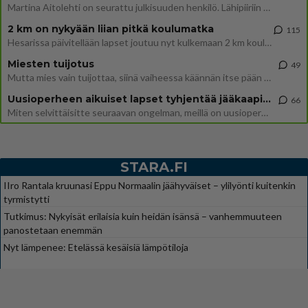
Martina Aitolehti on seurattu julkisuuden henkilö. Lähipiiriin mahtuu muitakin tunnettuja henkilöitä. Tiesitkö, että Ma
2 km on nykyään liian pitkä koulumatka
115
Hesarissa päivitellään lapset joutuu nyt kulkemaan 2 km kouluun jösses. Ruostefillarilla tuo matka menee vaikka miten äk
Miesten tuijotus
49
Mutta mies vain tuijottaa, siinä vaiheessa käännän itse pään pois. Mikä juttu? Yleensä jos joku tuijottaa tai katsoo, hä
Uusioperheen aikuiset lapset tyhjentää jääkaapin käydessään
66
Miten selvittäisitte seuraavan ongelman, meillä on uusioperhe, minulla teini-ikäiset lapset ja puolisolla aikuiset, jotk
STARA.FI
IIro Rantala kruunasi Eppu Normaalin jäähyväiset – ylilyönti kuitenkin
tyrmistytti
Tutkimus: Nykyisät erilaisia kuin heidän isänsä – vanhemmuuteen
panostetaan enemmän
Nyt lämpenee: Etelässä kesäisiä lämpötiloja