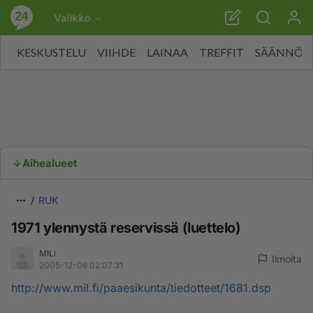
Valikko
KESKUSTELU
VIIHDE
LAINAA
TREFFIT
SÄÄNNÖT
Aihealueet
RUK
1971 ylennystä reservissä (luettelo)
MILi
Ilmoita
2005-12-06 02:07:31
http://www.mil.fi/paaesikunta/tiedotteet/1681.dsp