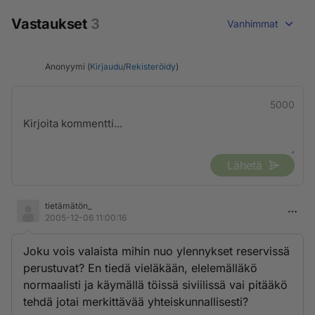
Vastaukset
3
Vanhimmat
Anonyymi (
Kirjaudu
/
Rekisteröidy
)
5000
Lähetä
tietämätön_
2005-12-06 11:00:16
Joku vois valaista mihin nuo ylennykset reservissä
perustuvat? En tiedä vieläkään, elelemälläkö
normaalisti ja käymällä töissä siviilissä vai pitääkö
tehdä jotai merkittävää yhteiskunnallisesti?