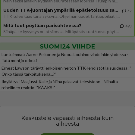
Näin tekisi ainakin Rydman seuratessaan idolinsa Trumpin mallia https://www.is.fi/politiikka/art-2000012187244.html
Uuden TTK-juontajan ympärillä epätietoisuus sakenee - Nyt MTV hämmentää soppaa
52
TTK tulee taas tänä syksynä. Ohjelman uudet tähtioppilaat julkistetaan torstaina 6. elokuuta klo 14 alkavassa lehdistö
Mitä tuot pöytään parisuhteessa?
493
Siinäpä se kysymys on otsikossa. Mitäpä siis tuot/toisit pöytään parisuhteessa? Oletko mies vai nainen? Koetko sen mitä
SUOMI24 VIIHDE
Luetuimmat: Aarne Pelkonen ja Noora Louhimo vihdoinkin yhdessä -
Tätä moni jo odotti
Ernest Lawson täräytti erikoisen heiton TTK-lehdistötilaisuudessa: "
Onko tässä tarkoituksena...?"
Iloyllätys! Maajussi-Kalle ja Niina palaavat televisioon - Niinalta
rehellinen reaktio: "KÄÄKS!"
Keskustele vapaasti aiheesta kuin
aiheesta