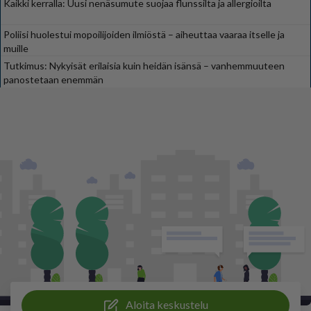
Kaikki kerralla: Uusi nenäsumute suojaa flunssilta ja allergioilta
Poliisi huolestui mopoilijoiden ilmiöstä – aiheuttaa vaaraa itselle ja
muille
Tutkimus: Nykyisät erilaisia kuin heidän isänsä – vanhemmuuteen
panostetaan enemmän
Aloita keskustelu