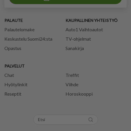
PALAUTE
KAUPALLINEN YHTEISTYÖ
Palautelomake
Auto1 Vaihtoautot
Keskustelu Suomi24:sta
TV-ohjelmat
Opastus
Sanakirja
PALVELUT
Chat
Treffit
Hyötylinkit
Viihde
Reseptit
Horoskooppi