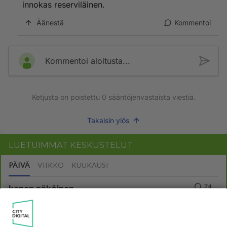
innokas reserviläinen.
Äänestä
Kommentoi
Kommentoi aloitusta...
Ketjusta on poistettu
0
sääntöjenvastaista viestiä.
Takaisin ylös
LUETUIMMAT KESKUSTELUT
PÄIVÄ
VIIKKO
KUUKAUSI
74
kenen näköinen
1195
kaivattusi on ?
07.08.2026 16:24
Ikävä