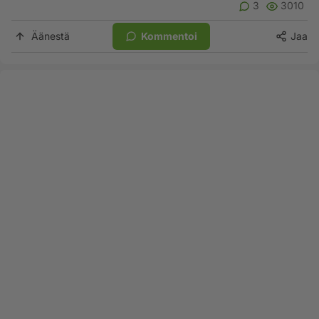
3
3010
Äänestä
Kommentoi
Jaa