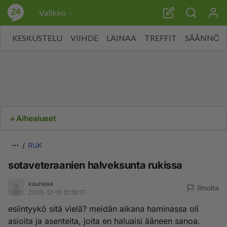
Valikko
KESKUSTELU
VIIHDE
LAINAA
TREFFIT
SÄÄNNÖT
Aihealueet
RUK
sotaveteraanien halveksunta rukissa
kauheaa
Ilmoita
2005-12-15 21:35:17
esiintyykö sitä vielä? meidän aikana haminassa oli
asioita ja asenteita, joita en haluaisi ääneen sanoa.