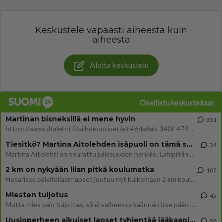
Keskustele vapaasti aiheesta kuin
aiheesta
Aloita keskustelu
Osallistu keskusteluun
Martinan bisneksillä ei mene hyvin
331
https://www.iltalehti.fi/viihdeuutiset/a/c46da6ab-340f-4790-aaa7-0865eed2336 Yrityksen konkurssihakemus on tullut kärä
Tiesitkö? Martina Aitolehden isäpuoli on tämä suosittu laulaja
34
Martina Aitolehti on seurattu julkisuuden henkilö. Lähipiiriin mahtuu muitakin tunnettuja henkilöitä. Tiesitkö, että Ma
2 km on nykyään liian pitkä koulumatka
107
Hesarissa päivitellään lapset joutuu nyt kulkemaan 2 km kouluun jösses. Ruostefillarilla tuo matka menee vaikka miten äk
Miesten tuijotus
45
Mutta mies vain tuijottaa, siinä vaiheessa käännän itse pään pois. Mikä juttu? Yleensä jos joku tuijottaa tai katsoo, hä
Uusioperheen aikuiset lapset tyhjentää jääkaapin käydessään
58