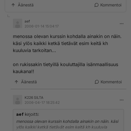
Äänestä
Kommentoi
aef
2006-01-14 15:04:17
menossa olevan kurssin kohdalla ainakin on näin.
käsi ylös kaikki ketkä tietävät esim keitä kh
kuuluvia tarkoitan...
on rukissakin tietyillä kouluttajilla isänmaallisuus
kaukana!!
Äänestä
Kommentoi
K226 SILTA
2006-04-17 18:25:42
aef
kirjoitti:
menossa olevan kurssin kohdalla ainakin on näin. käsi
ylös kaikki ketkä tietävät esim keitä kh kuuluvia