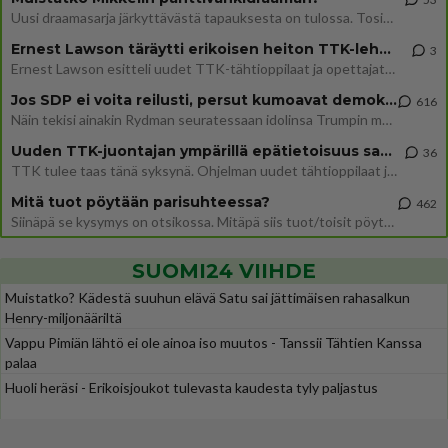
Uusi draamasarja järkyttävästä tapauksesta on tulossa. Tositapahtumiin perustuva sarja ammentaa vuoden 1986 Mikkelin pan
Ernest Lawson täräytti erikoisen heiton TTK-lehdistötilaisuudessa: " Onko tässä tarkoituksena...?"
3
Ernest Lawson esitteli uudet TTK-tähtioppilaat ja opettajat torstaina 6.8. lehdistölle. Tulevalla kaudella on yksi hausk
Jos SDP ei voita reilusti, persut kumoavat demokratian Suomesta
616
Näin tekisi ainakin Rydman seuratessaan idolinsa Trumpin mallia https://www.is.fi/politiikka/art-2000012187244.html
Uuden TTK-juontajan ympärillä epätietoisuus sakenee - Nyt MTV hämmentää soppaa
36
TTK tulee taas tänä syksynä. Ohjelman uudet tähtioppilaat julkistetaan torstaina 6. elokuuta klo 14 alkavassa lehdistö
Mitä tuot pöytään parisuhteessa?
462
Siinäpä se kysymys on otsikossa. Mitäpä siis tuot/toisit pöytään parisuhteessa? Oletko mies vai nainen? Koetko sen mitä
SUOMI24 VIIHDE
Muistatko? Kädestä suuhun elävä Satu sai jättimäisen rahasalkun
Henry-miljonääriltä
Vappu Pimiän lähtö ei ole ainoa iso muutos - Tanssii Tähtien Kanssa
palaa
Huoli heräsi - Erikoisjoukot tulevasta kaudesta tyly paljastus