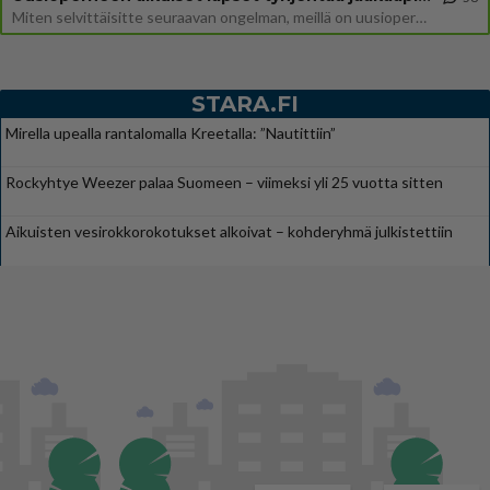
Miten selvittäisitte seuraavan ongelman, meillä on uusioperhe, minulla teini-ikäiset lapset ja puolisolla aikuiset, jotk
STARA.FI
Mirella upealla rantalomalla Kreetalla: ”Nautittiin”
Rockyhtye Weezer palaa Suomeen – viimeksi yli 25 vuotta sitten
Aikuisten vesirokkorokotukset alkoivat – kohderyhmä julkistettiin