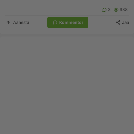
3
988
Äänestä
Kommentoi
Jaa