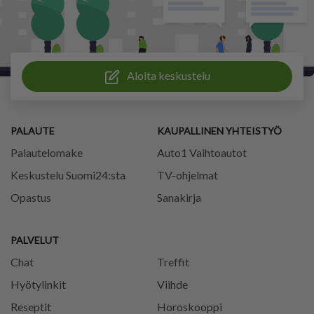
Aloita keskustelu
PALAUTE
KAUPALLINEN YHTEISTYÖ
Palautelomake
Auto1 Vaihtoautot
Keskustelu Suomi24:sta
TV-ohjelmat
Opastus
Sanakirja
PALVELUT
Chat
Treffit
Hyötylinkit
Viihde
Reseptit
Horoskooppi