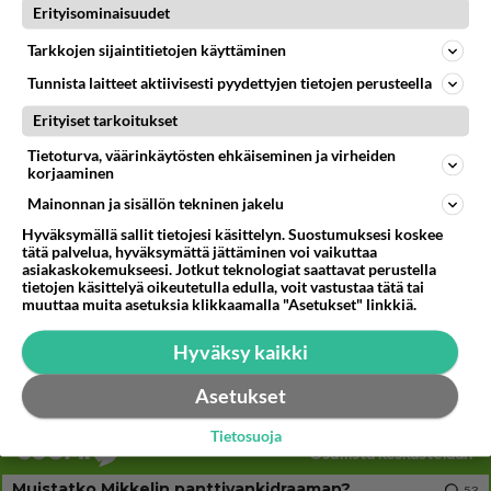
Mikä on ollut
Erityisominaisuudet
614
Söpöintä välillämme?
06.08.2026 14:44
Ikävä
Tarkkojen sijaintitietojen käyttäminen
Tunnista laitteet aktiivisesti pyydettyjen tietojen perusteella
30
Tykkäätköhän vielä minusta?
566
Yhtä paljon, kuin minä sinusta? Haaveissa ollaan kahdestaan, rauhassa ja lähennytään fyysisesti ja tutustutaan syvemmin
Erityiset tarkoitukset
06.08.2026 07:42
Ikävä
Tietoturva, väärinkäytösten ehkäiseminen ja virheiden
korjaaminen
32
Hyvännäköinen pakkaus
533
Olet hyvännäköinen pakkaus nainen.
Mainonnan ja sisällön tekninen jakelu
06.08.2026 13:03
Ikävä
Hyväksymällä sallit tietojesi käsittelyn. Suostumuksesi koskee
tätä palvelua, hyväksymättä jättäminen voi vaikuttaa
37
asiakaskokemukseesi. Jotkut teknologiat saattavat perustella
Olet ihana
tietojen käsittelyä oikeutetulla edulla, voit vastustaa tätä tai
510
Muru, sä oot ihana. Tunsitko sen sähkön meidän välillä kun oltiin ihan låhekkäin? 👩‍❤️‍👩❤️😼😘
muuttaa muita asetuksia klikkaamalla "Asetukset" linkkiä.
05.08.2026 21:15
Ikävä
Hyväksy kaikki
160
Vihervasemmistofeministinaisasianaiset
494
Tulevat tänne palstalle haukkumaan miehiä ja naljailemaan miehelle, kehuvat olevansa heitä parempia. Itse asuvat MIEHE
Asetukset
06.08.2026 12:01
Sinkut
Tietosuoja
Osallistu keskusteluun
Muistatko Mikkelin panttivankidraaman?
53