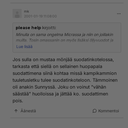
mun ilmansuodatinkotelossa on onkin bensaa. (Sama
haju)
mk
2001-01-19 11:08:00
please help
kirjoitti:
Minulla on sama ongelma Micrassa ja niin on joillakin
muilla. Tosin omassanin on myös lisäksi öljyvuodot ja
savutukset, mutta eivät ne voi ongelmaa aiheuttaa.
Lue lisää
Mulla meni ongelma koko ajan pahemmaksi. Välillä
pystyi kyllä jopa pysähtymään kakkosella!
Jos sulla on mustaa mönjää suodatinkotelossa,
Olis kyllä kiva tietää missä viiraa.
tarkasta että siellä on sellainen huopapala
Onko kysyjällä muuten moottorissa muita vikoja? Olen
suodattimena siinä kohtaa missä kampikammion
itse vähän säädellyt sytystä, muttei auta.
tuuletusletku tulee suodatinkoteloon. Tämmoinen
On ollut sama vika jo pian vuoden.
Olisko teillä teoriana että saa liikaa bensaa eikä kestä
oli anakin Sunnyssä. Joku on voinut "vähän
sitä, nimittäin mustaa tuntuu, että se musta aine jota
säästää" huolloissa ja jättää ko. suodattimen
mun ilmansuodatinkotelossa on onkin bensaa. (Sama
pois.
haju)
Äänestä
Kommentoi