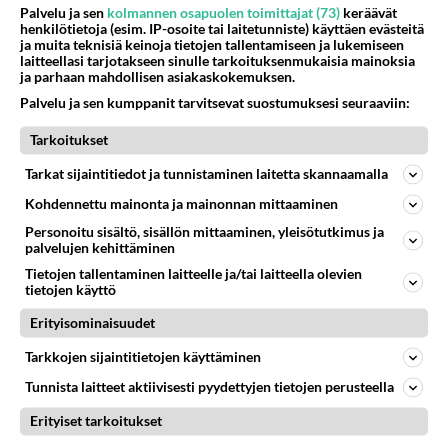
suodattimena siinä kohtaa missä kampikammion
Lue lisää
Palvelu ja sen
kolmannen osapuolen toimittajat (73)
keräävät
tuuletusletku tulee suodatinkoteloon. Tämmoinen oli
henkilötietoja (esim. IP-osoite tai laitetunniste) käyttäen evästeitä
anakin Sunnyssä. Joku on voinut "vähän säästää"
ja muita teknisiä keinoja tietojen tallentamiseen ja lukemiseen
micran kone huohottaa lopun edellä ja sotkee
laitteellasi tarjotakseen sinulle tarkoituksenmukaisia mainoksia
huolloissa ja jättää ko. suodattimen pois.
ilmansuodattimen, viimein sitä öljyä on oikein
ja parhaan mahdollisen asiakaskokemuksen.
kunnolla siellä suodatin kotelossa, käyntihäiriöt
Palvelu ja sen kumppanit tarvitsevat suostumuksesi seuraaviin:
johtuvat kaasuttimen virheelisestä säädöstä.
Tarkoitukset
Äänestä
Kommentoi
Tarkat sijaintitiedot ja tunnistaminen laitetta skannaamalla
Kohdennettu mainonta ja mainonnan mittaaminen
micra
2001-01-19 20:30:00
Personoitu sisältö, sisällön mittaaminen, yleisötutkimus ja
palvelujen kehittäminen
Kokemusta omaava
kirjoitti:
Tietojen tallentaminen laitteelle ja/tai laitteella olevien
tietojen käyttö
Merkit kyllä viittaa siihen, että kone on keittänyt joskus
kunnolla?
Erityisominaisuudet
Vika voi olla männänrenkaissa tai kannessa tai ...?
Tarkkojen sijaintitietojen käyttäminen
paljon maksaisi kaasutin tai kaasuttimen korjaus?
Tunnista laitteet aktiivisesti pyydettyjen tietojen perusteella
Vai pistänkö Micraan vaikka 1.2sen tai Cherry 1.5
Erityiset tarkoitukset
tbon.Olen oikeassa jos sanon että