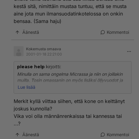
kestä sitä, nimittäin mustaa tuntuu, että se musta
aine jota mun ilmansuodatinkotelossa on onkin
bensaa. (Sama haju)
Äänestä
Kommentoi
Kokemusta omaava
2001-01-18 22:21:00
please help
kirjoitti:
Minulla on sama ongelma Micrassa ja niin on joillakin
muilla. Tosin omassanin on myös lisäksi öljyvuodot ja
savutukset, mutta eivät ne voi ongelmaa aiheuttaa.
Lue lisää
Mulla meni ongelma koko ajan pahemmaksi. Välillä
pystyi kyllä jopa pysähtymään kakkosella!
Merkit kyllä viittaa siihen, että kone on keittänyt
Olis kyllä kiva tietää missä viiraa.
joskus kunnolla?
Onko kysyjällä muuten moottorissa muita vikoja? Olen
Vika voi olla männänrenkaissa tai kannessa tai
itse vähän säädellyt sytystä, muttei auta.
...?
On ollut sama vika jo pian vuoden.
Olisko teillä teoriana että saa liikaa bensaa eikä kestä
Äänestä
Kommentoi
sitä, nimittäin mustaa tuntuu, että se musta aine jota