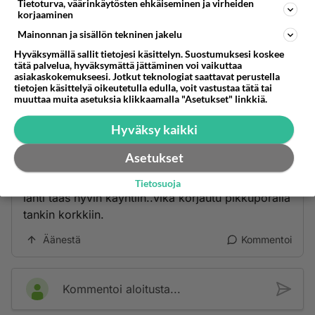
Tietoturva, väärinkäytösten ehkäiseminen ja virheiden
moottoriremontti maksaa neljä tonnia. Mutta
korjaaminen
kannattaako? 147 tonnia DX-kone.
Mainonnan ja sisällön tekninen jakelu
Äänestä
Kommentoi
Hyväksymällä sallit tietojesi käsittelyn. Suostumuksesi koskee
tätä palvelua, hyväksymättä jättäminen voi vaikuttaa
asiakaskokemukseesi. Jotkut teknologiat saattavat perustella
nisse
tietojen käsittelyä oikeutetulla edulla, voit vastustaa tätä tai
2001-01-27 10:52:00
muuttaa muita asetuksia klikkaamalla "Asetukset" linkkiä.
Hyväksy kaikki
tuli mieleen semmonenki vaiva datsun
ajolta..bensatankin ilmaventtiili ei pelannu ja näin
Asetukset
ollen ei tullut korvausilmaa tankkiin eikä jaksanu
pumpata, auto sammu jonkun matkan päästä ja
Tietosuoja
lähti taas hyvin käyntiin..vika korjautu pikkuporalla
tankin korkkiin.
Äänestä
Kommentoi
Kommentoi aloitusta...