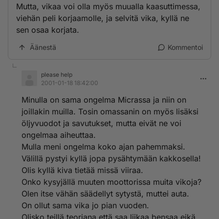
Mutta, vikaa voi olla myös muualla kaasuttimessa,
viehän peli korjaamolle, ja selvitä vika, kyllä ne
sen osaa korjata.
Äänestä
Kommentoi
please help
2001-01-18 18:42:00
Minulla on sama ongelma Micrassa ja niin on
joillakin muilla. Tosin omassanin on myös lisäksi
öljyvuodot ja savutukset, mutta eivät ne voi
ongelmaa aiheuttaa.
Mulla meni ongelma koko ajan pahemmaksi.
Välillä pystyi kyllä jopa pysähtymään kakkosella!
Olis kyllä kiva tietää missä viiraa.
Onko kysyjällä muuten moottorissa muita vikoja?
Olen itse vähän säädellyt sytystä, muttei auta.
On ollut sama vika jo pian vuoden.
Olisko teillä teoriana että saa liikaa bensaa eikä