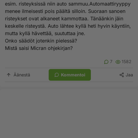
esim. risteyksissä niin auto sammuu.Automaattiryyppy
menee ilmeisesti pois päältä silloin. Suoraan sanoen
risteykset ovat alkaneet kammottaa. Tänäänkin jäin
keskelle risteystä. Auto lähtee kyllä heti hyvin käyntiin,
mutta kyllä hävettää, suututtaa jne.
Onko säädöt jotenkin pielessä?
Mistä saisi Micran ohjekirjan?
7
1582
Äänestä
Kommentoi
Jaa