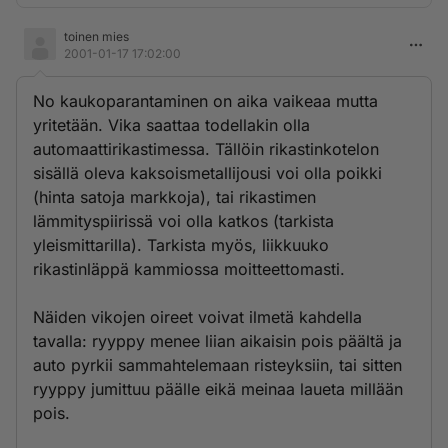
toinen mies
2001-01-17 17:02:00
No kaukoparantaminen on aika vaikeaa mutta
yritetään. Vika saattaa todellakin olla
automaattirikastimessa. Tällöin rikastinkotelon
sisällä oleva kaksoismetallijousi voi olla poikki
(hinta satoja markkoja), tai rikastimen
lämmityspiirissä voi olla katkos (tarkista
yleismittarilla). Tarkista myös, liikkuuko
rikastinläppä kammiossa moitteettomasti.
Näiden vikojen oireet voivat ilmetä kahdella
tavalla: ryyppy menee liian aikaisin pois päältä ja
auto pyrkii sammahtelemaan risteyksiin, tai sitten
ryyppy jumittuu päälle eikä meinaa laueta millään
pois.