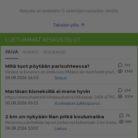
Ketjusta on poistettu
0
sääntöjenvastaista viestiä.
Takaisin ylös
LUETUIMMAT KESKUSTELUT
PÄIVÄ
VIIKKO
KUUKAUSI
391
Mitä tuot pöytään parisuhteessa?
1563
Siinäpä se kysymys on otsikossa. Mitäpä siis tuot/toisit pöytään parisuhteessa? Oletko mies vai nainen? Koetko sen mitä
04.08.2026 16:53
Sinkut
264
Martinan bisneksillä ei mene hyvin
1024
https://www.iltalehti.fi/viihdeuutiset/a/c46da6ab-340f-4790-aaa7-0865eed2336 Yrityksen konkurssihakemus on tullut kärä
05.08.2026 05:51
Kotimaiset julkkisjuorut
78
2 km on nykyään liian pitkä koulumatka
880
Hesarissa päivitellään lapset joutuu nyt kulkemaan 2 km kouluun jösses. Ruostefillarilla tuo matka menee vaikka miten äk
04.08.2026 10:07
Lieksa