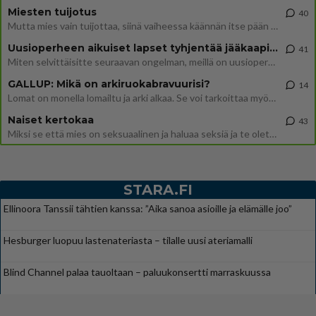
Miesten tuijotus
40
Mutta mies vain tuijottaa, siinä vaiheessa käännän itse pään pois. Mikä juttu? Yleensä jos joku tuijottaa tai katsoo, hä
Uusioperheen aikuiset lapset tyhjentää jääkaapin käydessään
41
Miten selvittäisitte seuraavan ongelman, meillä on uusioperhe, minulla teini-ikäiset lapset ja puolisolla aikuiset, jotk
GALLUP: Mikä on arkiruokabravuurisi?
14
Lomat on monella lomailtu ja arki alkaa. Se voi tarkoittaa myös sitä, että grillailut on grillattu ja palataan arjen ruo
Naiset kertokaa
43
Miksi se että mies on seksuaalinen ja haluaa seksiä ja te olette hänen mielestänne haluttava on vastenmielistä? Mikä sii
STARA.FI
Ellinoora Tanssii tähtien kanssa: ”Aika sanoa asioille ja elämälle joo”
Hesburger luopuu lastenateriasta – tilalle uusi ateriamalli
Blind Channel palaa tauoltaan – paluukonsertti marraskuussa