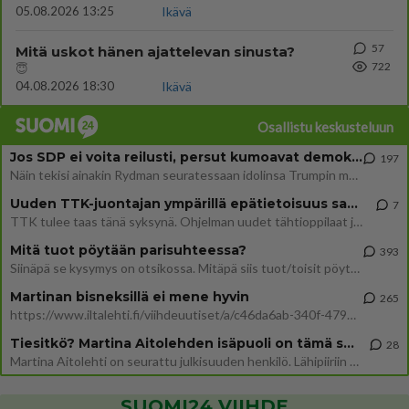
05.08.2026 13:25
Ikävä
57
Mitä uskot hänen ajattelevan sinusta?
722
😇
04.08.2026 18:30
Ikävä
Osallistu keskusteluun
Jos SDP ei voita reilusti, persut kumoavat demokratian Suomesta
197
Näin tekisi ainakin Rydman seuratessaan idolinsa Trumpin mallia https://www.is.fi/politiikka/art-2000012187244.html
Uuden TTK-juontajan ympärillä epätietoisuus sakenee - Nyt MTV hämmentää soppaa
7
TTK tulee taas tänä syksynä. Ohjelman uudet tähtioppilaat julkistetaan torstaina 6. elokuuta klo 14 alkavassa lehdistö
Mitä tuot pöytään parisuhteessa?
393
Siinäpä se kysymys on otsikossa. Mitäpä siis tuot/toisit pöytään parisuhteessa? Oletko mies vai nainen? Koetko sen mitä
Martinan bisneksillä ei mene hyvin
265
https://www.iltalehti.fi/viihdeuutiset/a/c46da6ab-340f-4790-aaa7-0865eed2336 Yrityksen konkurssihakemus on tullut kärä
Tiesitkö? Martina Aitolehden isäpuoli on tämä suosittu laulaja
28
Martina Aitolehti on seurattu julkisuuden henkilö. Lähipiiriin mahtuu muitakin tunnettuja henkilöitä. Tiesitkö, että Ma
SUOMI24 VIIHDE