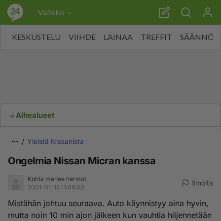
Valikko
KESKUSTELU
VIIHDE
LAINAA
TREFFIT
SÄÄNNÖT
Aihealueet
Yleistä Nissanista
Ongelmia Nissan Micran kanssa
Kohta menee hermot
Ilmoita
2001-01-16 11:09:00
Mistähän johtuu seuraava. Auto käynnistyy aina hyvin,
mutta noin 10 min ajon jälkeen kun vauhtia hiljennetään