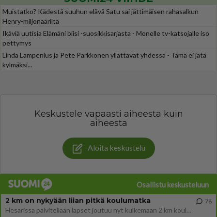
Muistatko? Kädestä suuhun elävä Satu sai jättimäisen rahasalkun
Henry-miljonääriltä
Ikäviä uutisia Elämäni biisi -suosikkisarjasta - Monelle tv-katsojalle iso
pettymys
Linda Lampenius ja Pete Parkkonen yllättävät yhdessä - Tämä ei jätä
kylmäksi...
Keskustele vapaasti aiheesta kuin
aiheesta
Aloita keskustelu
Osallistu keskusteluun
2 km on nykyään liian pitkä koulumatka
78
Hesarissa päivitellään lapset joutuu nyt kulkemaan 2 km kouluun jösses. Ruostefillarilla tuo matka menee vaikka miten äk