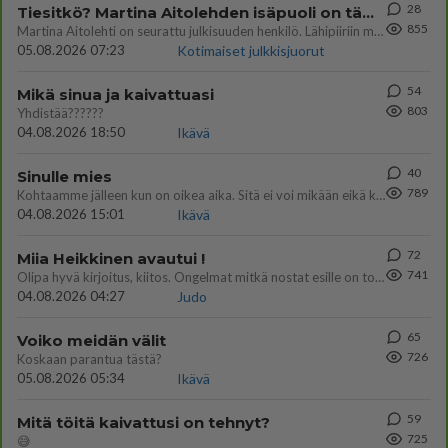
28
Tiesitkö? Martina Aitolehden isäpuoli on tämä suosittu laulaja
855
Martina Aitolehti on seurattu julkisuuden henkilö. Lähipiiriin mahtuu muitakin tunnettuja henkilöitä. Tiesitkö, että Ma
05.08.2026 07:23
Kotimaiset julkkisjuorut
54
Mikä sinua ja kaivattuasi
803
Yhdistää??????
04.08.2026 18:50
Ikävä
40
Sinulle mies
789
Kohtaamme jälleen kun on oikea aika. Sitä ei voi mikään eikä kukaan estää <3 <3
04.08.2026 15:01
Ikävä
72
Miia Heikkinen avautui !
741
Olipa hyvä kirjoitus, kiitos. Ongelmat mitkä nostat esille on todellisia ja tämä ylimielisyys totta ja se näkyy kaikessa
04.08.2026 04:27
Judo
65
Voiko meidän välit
726
Koskaan parantua tästä?
05.08.2026 05:34
Ikävä
59
Mitä töitä kaivattusi on tehnyt?
725
😅