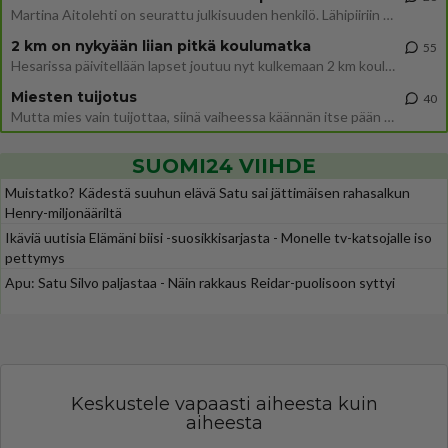
Martina Aitolehti on seurattu julkisuuden henkilö. Lähipiiriin mahtuu muitakin tunnettuja henkilöitä. Tiesitkö, että Ma
2 km on nykyään liian pitkä koulumatka
55
Hesarissa päivitellään lapset joutuu nyt kulkemaan 2 km kouluun jösses. Ruostefillarilla tuo matka menee vaikka miten äk
Miesten tuijotus
40
Mutta mies vain tuijottaa, siinä vaiheessa käännän itse pään pois. Mikä juttu? Yleensä jos joku tuijottaa tai katsoo, hä
SUOMI24 VIIHDE
Muistatko? Kädestä suuhun elävä Satu sai jättimäisen rahasalkun
Henry-miljonääriltä
Ikäviä uutisia Elämäni biisi -suosikkisarjasta - Monelle tv-katsojalle iso
pettymys
Apu: Satu Silvo paljastaa - Näin rakkaus Reidar-puolisoon syttyi
Keskustele vapaasti aiheesta kuin
aiheesta