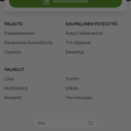
Aloita keskustelu
PALAUTE
KAUPALLINEN YHTEISTYÖ
Palautelomake
Auto1 Vaihtoautot
Keskustelu Suomi24:sta
TV-ohjelmat
Opastus
Sanakirja
PALVELUT
Chat
Treffit
Hyötylinkit
Viihde
Reseptit
Horoskooppi