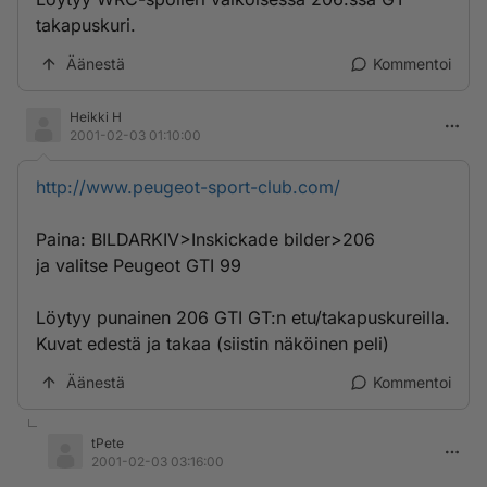
takapuskuri.
Äänestä
Kommentoi
Heikki H
2001-02-03 01:10:00
http://www.peugeot-sport-club.com/
Paina: BILDARKIV>Inskickade bilder>206
ja valitse Peugeot GTI 99
Löytyy punainen 206 GTI GT:n etu/takapuskureilla.
Kuvat edestä ja takaa (siistin näköinen peli)
Äänestä
Kommentoi
tPete
2001-02-03 03:16:00