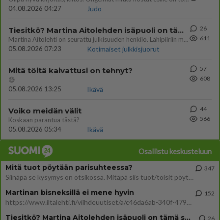
04.08.2026 04:27
Judo
26
Tiesitkö? Martina Aitolehden isäpuoli on tämä suosittu laulaja
611
Martina Aitolehti on seurattu julkisuuden henkilö. Lähipiiriin mahtuu muitakin tunnettuja henkilöitä. Tiesitkö, että Ma
05.08.2026 07:23
Kotimaiset julkkisjuorut
57
Mitä töitä kaivattusi on tehnyt?
608
😅
05.08.2026 13:25
Ikävä
44
Voiko meidän välit
566
Koskaan parantua tästä?
05.08.2026 05:34
Ikävä
Osallistu keskusteluun
Mitä tuot pöytään parisuhteessa?
347
Siinäpä se kysymys on otsikossa. Mitäpä siis tuot/toisit pöytään parisuhteessa? Oletko mies vai nainen? Koetko sen mitä
Martinan bisneksillä ei mene hyvin
152
https://www.iltalehti.fi/viihdeuutiset/a/c46da6ab-340f-4790-aaa7-0865eed2336 Yrityksen konkurssihakemus on tullut kärä
Tiesitkö? Martina Aitolehden isäpuoli on tämä suosittu laulaja
26