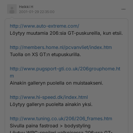
Heikki H
2001-01-29 22:35:00
http://www.auto-extreme.com/
Löytyy muutamia 206:sia GT-puskureilla, kun etsii.
http://members.home.nl/pcvanvliet/index.htm
Tuolla on XS GT:n etupuskurilla.
http://www.pugsport-gti.co.uk/206grouphome.ht
m
Ainakin galleryn puolella on muistaakseni.
http://www.hi-speed.dk/index.html
Löytyy galleryn puolelta ainakin yksi.
http://www.tuning.co.uk/206/206_frames.htm
Sivulla paina fastroad > bodystyling
Löytyy WRC-spoileri valkoisessa 206:ssa GT-