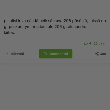
ps.olisi kiva nähdä netissä kuva 206 pösöstä, missä on
gt puskurit ym. muttaei ole 206 gt alunperin.
kiitos.
4
592
Äänestä
Kommentoi
Jaa