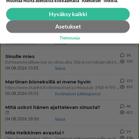
muuttaa muita asetuksia klikkaamalla "Asetukset" linkkiä.
54
Mikä sinua ja kaivattuasi
763
Yhdistää??????
Hyväksy kaikki
04.08.2026 18:50
Ikävä
Asetukset
55
2 km on nykyään liian pitkä koulumatka
748
Hesarissa päivitellään lapset joutuu nyt kulkemaan 2 km kouluun jösses. Ruostefillarilla tuo matka menee vaikka miten äk
Tietosuoja
04.08.2026 10:07
Lieksa
38
Sinulle mies
735
Kohtaamme jälleen kun on oikea aika. Sitä ei voi mikään eikä kukaan estää <3 <3
04.08.2026 15:01
Ikävä
152
Martinan bisneksillä ei mene hyvin
653
https://www.iltalehti.fi/viihdeuutiset/a/c46da6ab-340f-4790-aaa7-0865eed2336 Yrityksen konkurssihakemus on tullut kärä
05.08.2026 05:51
Kotimaiset julkkisjuorut
46
Mitä uskot hänen ajattelevan sinusta?
621
😇
04.08.2026 18:30
Ikävä
59
Miia Heikkinen avautui !
616
Olipa hyvä kirjoitus, kiitos. Ongelmat mitkä nostat esille on todellisia ja tämä ylimielisyys totta ja se näkyy kaikessa