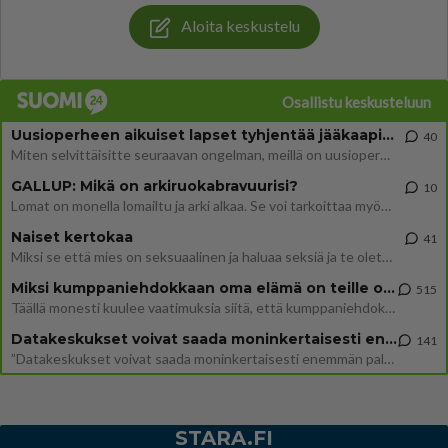
Aloita keskustelu
Osallistu keskusteluun
Uusioperheen aikuiset lapset tyhjentää jääkaapin käydessään
40
Miten selvittäisitte seuraavan ongelman, meillä on uusioperhe, minulla teini-ikäiset lapset ja puolisolla aikuiset, jotk
GALLUP: Mikä on arkiruokabravuurisi?
10
Lomat on monella lomailtu ja arki alkaa. Se voi tarkoittaa myös sitä, että grillailut on grillattu ja palataan arjen ruo
Naiset kertokaa
41
Miksi se että mies on seksuaalinen ja haluaa seksiä ja te olette hänen mielestänne haluttava on vastenmielistä? Mikä sii
Miksi kumppaniehdokkaan oma elämä on teille ongelma?
515
Täällä monesti kuulee vaatimuksia siitä, että kumppaniehdokkaalla ei saisi olla lemmikkejä, lapsia, kavereita, eksiä, su
Datakeskukset voivat saada moninkertaisesti enemmän palautuksia kuin mitä ne maksavat veroja
141
”Datakeskukset voivat saada moninkertaisesti enemmän palautuksia kuin mitä ne maksavat veroja”, sanoo professori Jussi K
STARA.FI