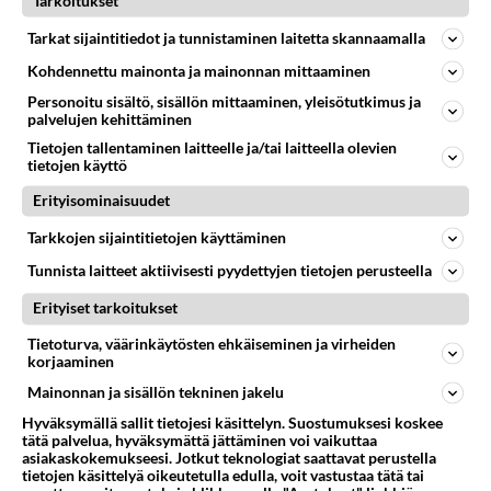
Tarkoitukset
http://www.ollit.com/car/
Tarkat sijaintitiedot ja tunnistaminen laitetta skannaamalla
Äänestä
Kommentoi
Kohdennettu mainonta ja mainonnan mittaaminen
Personoitu sisältö, sisällön mittaaminen, yleisötutkimus ja
palvelujen kehittäminen
Kommentoi aloitusta...
Tietojen tallentaminen laitteelle ja/tai laitteella olevien
tietojen käyttö
Erityisominaisuudet
Ketjusta on poistettu
0
sääntöjenvastaista viestiä.
Tarkkojen sijaintitietojen käyttäminen
Tunnista laitteet aktiivisesti pyydettyjen tietojen perusteella
Takaisin ylös
Erityiset tarkoitukset
LUETUIMMAT KESKUSTELUT
Tietoturva, väärinkäytösten ehkäiseminen ja virheiden
korjaaminen
PÄIVÄ
VIIKKO
KUUKAUSI
Mainonnan ja sisällön tekninen jakelu
347
Mitä tuot pöytään parisuhteessa?
Hyväksymällä sallit tietojesi käsittelyn. Suostumuksesi koskee
1287
tätä palvelua, hyväksymättä jättäminen voi vaikuttaa
Siinäpä se kysymys on otsikossa. Mitäpä siis tuot/toisit pöytään parisuhteessa? Oletko mies vai nainen? Koetko sen mitä
asiakaskokemukseesi. Jotkut teknologiat saattavat perustella
04.08.2026 16:53
Sinkut
tietojen käsittelyä oikeutetulla edulla, voit vastustaa tätä tai