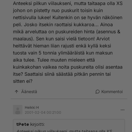
Anteeksi pilkun viilaukseni, mutta taitaapa olla XS
johon on pistetty nuo puskurit toisin kuin
nettisivulla lukee! Kuitenkin on se hyvän näköinen
peli. Josko itsekin raottaisi kukkaroa... Ainoa
mikä arveluttaa on puskureiden hinta (asennus &
maalaus). Sen kun saisi vielä tietoon! Arviot
heittävät hieman liian rajusti enkä kyllä keksi
tuosta vain 5 tonnia ylimääräistä kun maksun
aika tulee. Tulee muuten mieleen että
kuinkakohan vaikea noita puskureita olisi asentaa
itse? Saattaisi siinä säästää pitkän pennin tai
sitten ei?
Äänestä
Kommentoi
Heikki H
2001-02-04 00:21:00
tPete
kirjoitti:
Anteeksi pilkun viilaukseni, mutta taitaapa olla XS