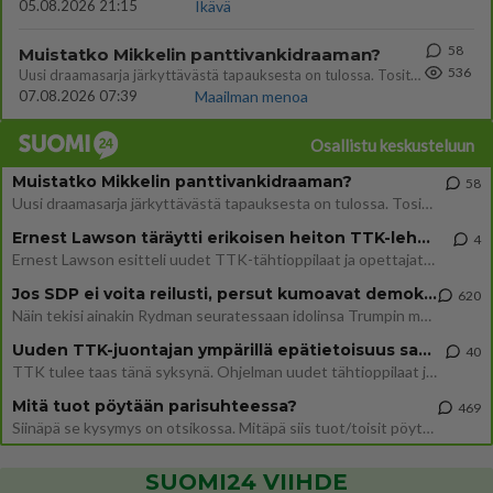
05.08.2026 21:15
Ikävä
58
Muistatko Mikkelin panttivankidraaman?
536
Uusi draamasarja järkyttävästä tapauksesta on tulossa. Tositapahtumiin perustuva sarja ammentaa vuoden 1986 Mikkelin pan
07.08.2026 07:39
Maailman menoa
Osallistu keskusteluun
Muistatko Mikkelin panttivankidraaman?
58
Uusi draamasarja järkyttävästä tapauksesta on tulossa. Tositapahtumiin perustuva sarja ammentaa vuoden 1986 Mikkelin pan
Ernest Lawson täräytti erikoisen heiton TTK-lehdistötilaisuudessa: " Onko tässä tarkoituksena...?"
4
Ernest Lawson esitteli uudet TTK-tähtioppilaat ja opettajat torstaina 6.8. lehdistölle. Tulevalla kaudella on yksi hausk
Jos SDP ei voita reilusti, persut kumoavat demokratian Suomesta
620
Näin tekisi ainakin Rydman seuratessaan idolinsa Trumpin mallia https://www.is.fi/politiikka/art-2000012187244.html
Uuden TTK-juontajan ympärillä epätietoisuus sakenee - Nyt MTV hämmentää soppaa
40
TTK tulee taas tänä syksynä. Ohjelman uudet tähtioppilaat julkistetaan torstaina 6. elokuuta klo 14 alkavassa lehdistö
Mitä tuot pöytään parisuhteessa?
469
Siinäpä se kysymys on otsikossa. Mitäpä siis tuot/toisit pöytään parisuhteessa? Oletko mies vai nainen? Koetko sen mitä
SUOMI24 VIIHDE