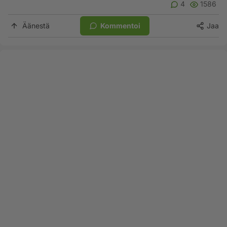
4
1586
Äänestä
Kommentoi
Jaa