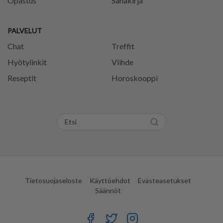
Opastus
Sanakirja
PALVELUT
Chat
Treffit
Hyötylinkit
Viihde
Reseptit
Horoskooppi
Tietosuojaseloste
Käyttöehdot
Evästeasetukset
Säännöt