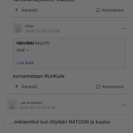
Äänestä
Kommentoi
sitten
2006-02-18 21:52:29
Vänrikki
kirjoitti:
RUK =
1) Reserviupseerikoulu (Haminassa)
Lue lisää
2) Reserviupseerikurssi (Haminassa, Parolassa,
Hämeen rykmentissä, merivoimien RUK, Lento-RUK
komennetaan RUnKulle
jne...)
Äänestä
Kommentoi
Voidaan myös lyhentää:
...se lausutaan
Komennetaan RUK:lle (Komennetaan
2006-03-03 15:14:06
reserviupseerikurssille)
...enklanniksi kun liitytään NATOON ja kuuluu
tai Komennetaan RUK:uun (Komennetaan
Reserviupseerikouluun (= tässä varuskunta/joukko-