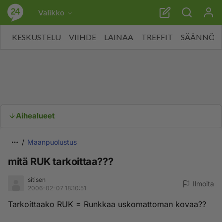
Valikko
KESKUSTELU
VIIHDE
LAINAA
TREFFIT
SÄÄNNÖT
Aihealueet
Maanpuolustus
mitä RUK tarkoittaa???
sitisen
Ilmoita
2006-02-07 18:10:51
Tarkoittaako RUK = Runkkaa uskomattoman kovaa??