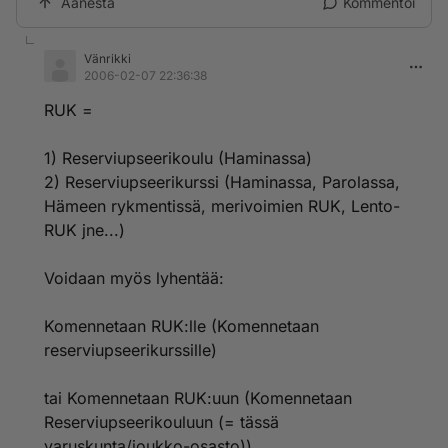
Äänestä
Kommentoi
Vänrikki
2006-02-07 22:36:38
RUK =
1) Reserviupseerikoulu (Haminassa)
2) Reserviupseerikurssi (Haminassa, Parolassa,
Hämeen rykmentissä, merivoimien RUK, Lento-
RUK jne...)
Voidaan myös lyhentää:
Komennetaan RUK:lle (Komennetaan
reserviupseerikurssille)
tai Komennetaan RUK:uun (Komennetaan
Reserviupseerikouluun (= tässä
varuskunta/joukko-osasto))