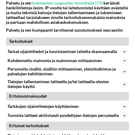
Palvelu ja sen
kolmannen osapuolen toimittajat (73)
keräävät
henkilötietoja (esim. IP-osoite tai laitetunniste) käyttäen evästeitä
Ketjusta on poistettu
1
sääntöjenvastaista viestiä.
ja muita teknisiä keinoja tietojen tallentamiseen ja lukemiseen
laitteellasi tarjotakseen sinulle tarkoituksenmukaisia mainoksia
ja parhaan mahdollisen asiakaskokemuksen.
Takaisin ylös
Palvelu ja sen kumppanit tarvitsevat suostumuksesi seuraaviin:
LUETUIMMAT KESKUSTELUT
Tarkoitukset
PÄIVÄ
VIIKKO
KUUKAUSI
Tarkat sijaintitiedot ja tunnistaminen laitetta skannaamalla
Kohdennettu mainonta ja mainonnan mittaaminen
52
Anteeksi arkuuteni
1013
Olen säälittävä, mitä tulee sinun kohtaamiseen. Tunnen vaan itseni todella epävarmaksi sun kanssa. Jos minun olisi pitän
Personoitu sisältö, sisällön mittaaminen, yleisötutkimus ja
palvelujen kehittäminen
06.08.2026 16:54
Ikävä
Tietojen tallentaminen laitteelle ja/tai laitteella olevien
17
tietojen käyttö
Kuka melkein täysi-ikäinen hukkui?
906
Poliisin mukaan nuori oli lähes täysi-ikäinen. Ennen iltakuutta tulleen ilmoituksen mukaan ihminen oli joutunut mahdoll
Erityisominaisuudet
06.08.2026 20:09
Iisalmi
Tarkkojen sijaintitietojen käyttäminen
501
Perussuomalaisten kannatus nousi rytinällä Ylen tänään julkaisemassa tuoreimmassa gallup-kyselyssä.
Tunnista laitteet aktiivisesti pyydettyjen tietojen perusteella
810
https://yle.fi/a/74-20239449 Perussuomalaisilla hurja- ja ylivoimaisesti suurin nousu tässä uudessa Ylen gallupissa. Kyl
06.08.2026 03:24
Maailman menoa
Erityiset tarkoitukset