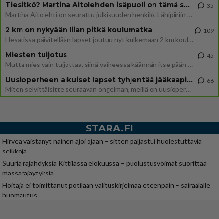
Tiesitkö? Martina Aitolehden isäpuoli on tämä suosittu laulaja
35
Martina Aitolehti on seurattu julkisuuden henkilö. Lähipiiriin mahtuu muitakin tunnettuja henkilöitä. Tiesitkö, että Ma
2 km on nykyään liian pitkä koulumatka
109
Hesarissa päivitellään lapset joutuu nyt kulkemaan 2 km kouluun jösses. Ruostefillarilla tuo matka menee vaikka miten äk
Miesten tuijotus
45
Mutta mies vain tuijottaa, siinä vaiheessa käännän itse pään pois. Mikä juttu? Yleensä jos joku tuijottaa tai katsoo, hä
Uusioperheen aikuiset lapset tyhjentää jääkaapin käydessään
66
Miten selvittäisitte seuraavan ongelman, meillä on uusioperhe, minulla teini-ikäiset lapset ja puolisolla aikuiset, jotk
STARA.FI
Hirveä väistänyt nainen ajoi ojaan – sitten paljastui huolestuttavia
seikkoja
Suuria räjähdyksiä Kittilässä elokuussa – puolustusvoimat suorittaa
massaräjäytyksiä
Hoitaja ei toimittanut potilaan valituskirjelmää eteenpäin – sairaalalle
huomautus