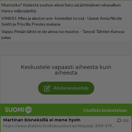
Muistatko? Kädestä suuhun elävä Satu sai jättimäisen rahasalkun
Henry-miljonääriltä
VINKKI: Mies ja alaston ase -komediat tv:ssä - Upeat Anna Nicole
Smith ja Priscilla Presley mukana
Vappu Pimiän lähtö ei ole ainoa iso muutos - Tanssii Tähtien Kanssa
palaa
Keskustele vapaasti aiheesta kuin
aiheesta
Aloita keskustelu
Osallistu keskusteluun
Martinan bisneksillä ei mene hyvin
332
https://www.iltalehti.fi/viihdeuutiset/a/c46da6ab-340f-4790-aaa7-0865eed2336 Yrityksen konkurssihakemus on tullut kärä