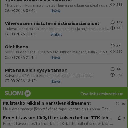
586
Yhtä paljon, kuin minä sinusta? Haaveissa ollaan kahdestaan, rauhassa ja lähennytään fyysisesti ja tutustutaan syvemmin
06.08.2026 07:42
Ikävä
169
Vihervasemmistofeministinaisasianaiset
536
Tulevat tänne palstalle haukkumaan miehiä ja naljailemaan miehelle, kehuvat olevansa heitä parempia. Itse asuvat MIEHE
06.08.2026 12:01
Sinkut
37
Olet ihana
530
Muru, sä oot ihana. Tunsitko sen sähkön meidän välillä kun oltiin ihan låhekkäin? 👩‍❤️‍👩❤️😼😘
05.08.2026 21:15
Ikävä
44
Mitä haluaisit kysyä tänään
480
Kaivatultasi? Anna jokin tunniste itsestäni tai hänestä.
07.08.2026 13:15
Ikävä
Osallistu keskusteluun
Muistatko Mikkelin panttivankidraaman?
58
Uusi draamasarja järkyttävästä tapauksesta on tulossa. Tositapahtumiin perustuva sarja ammentaa vuoden 1986 Mikkelin pan
Ernest Lawson täräytti erikoisen heiton TTK-lehdistötilaisuudessa: " Onko tässä tarkoituksena...?"
3
Ernest Lawson esitteli uudet TTK-tähtioppilaat ja opettajat torstaina 6.8. lehdistölle. Tulevalla kaudella on yksi hausk