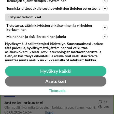
Tarkkojen sijaintitietojen käyttäminen
erillissarjaa tuohon pirssiin. Diskantitkin menee
Tunnista laitteet aktiivisesti pyydettyjen tietojen perusteella
alkuperäisten paikalle heittämällä.
Erityiset tarkoitukset
Äänestä
Kommentoi
Tietoturva, väärinkäytösten ehkäiseminen ja virheiden
korjaaminen
Mainonnan ja sisällön tekninen jakelu
Kommentoi aloitusta...
Hyväksymällä sallit tietojesi käsittelyn. Suostumuksesi koskee
tätä palvelua, hyväksymättä jättäminen voi vaikuttaa
asiakaskokemukseesi. Jotkut teknologiat saattavat perustella
tietojen käsittelyä oikeutetulla edulla, voit vastustaa tätä tai
Ketjusta on poistettu
0
sääntöjenvastaista viestiä.
muuttaa muita asetuksia klikkaamalla "Asetukset" linkkiä.
Takaisin ylös
Hyväksy kaikki
LUETUIMMAT KESKUSTELUT
Asetukset
Tietosuoja
PÄIVÄ
VIIKKO
KUUKAUSI
48
Anteeksi arkuuteni
950
Olen säälittävä, mitä tulee sinun kohtaamiseen. Tunnen vaan itseni todella epävarmaksi sun kanssa. Jos minun olisi pitän
06.08.2026 16:54
Ikävä