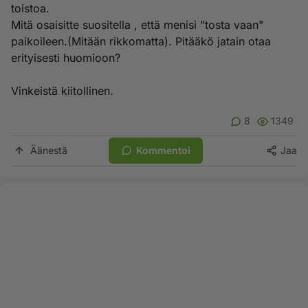
toistoa.
Mitä osaisitte suositella , että menisi "tosta vaan"
paikoileen.(Mitään rikkomatta). Pitääkö jatain otaa
erityisesti huomioon?
Vinkeistä kiitollinen.
8
1349
Äänestä
Kommentoi
Jaa