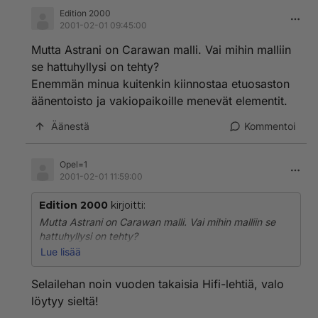
Edition 2000
2001-02-01 09:45:00
Mutta Astrani on Carawan malli. Vai mihin malliin
se hattuhyllysi on tehty?
Enemmän minua kuitenkin kiinnostaa etuosaston
äänentoisto ja vakiopaikoille menevät elementit.
Äänestä
Kommentoi
Opel=1
2001-02-01 11:59:00
Edition 2000
kirjoitti:
Mutta Astrani on Carawan malli. Vai mihin malliin se
hattuhyllysi on tehty?
Enemmän minua kuitenkin kiinnostaa etuosaston
Lue lisää
äänentoisto ja vakiopaikoille menevät elementit.
Selailehan noin vuoden takaisia Hifi-lehtiä, valo
löytyy sieltä!