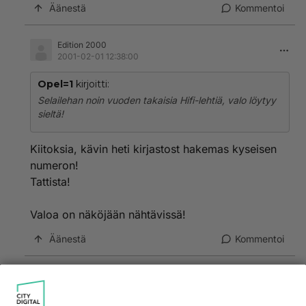
Äänestä
Kommentoi
Edition 2000
2001-02-01 12:38:00
Opel=1
kirjoitti:
Selailehan noin vuoden takaisia Hifi-lehtiä, valo löytyy
sieltä!
Kiitoksia, kävin heti kirjastost hakemas kyseisen
numeron!
Tattista!
Valoa on näköjään nähtävissä!
Äänestä
Kommentoi
Pete
2001-02-01 17:25:00