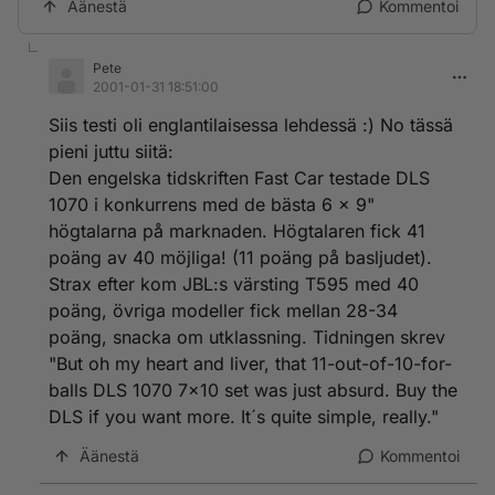
Äänestä
Kommentoi
Pete
2001-01-31 18:51:00
Siis testi oli englantilaisessa lehdessä :) No tässä
pieni juttu siitä:
Den engelska tidskriften Fast Car testade DLS
1070 i konkurrens med de bästa 6 x 9"
högtalarna på marknaden. Högtalaren fick 41
poäng av 40 möjliga! (11 poäng på basljudet).
Strax efter kom JBL:s värsting T595 med 40
poäng, övriga modeller fick mellan 28-34
poäng, snacka om utklassning. Tidningen skrev
"But oh my heart and liver, that 11-out-of-10-for-
balls DLS 1070 7x10 set was just absurd. Buy the
DLS if you want more. It´s quite simple, really."
Äänestä
Kommentoi