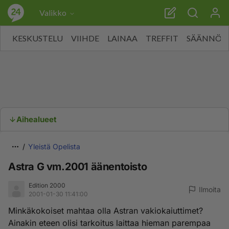
Valikko
KESKUSTELU
VIIHDE
LAINAA
TREFFIT
SÄÄNNÖT
Aihealueet
Yleistä Opelista
Astra G vm.2001 äänentoisto
Edition 2000
Ilmoita
2001-01-30 11:41:00
Minkäkokoiset mahtaa olla Astran vakiokaiuttimet?
Ainakin eteen olisi tarkoitus laittaa hieman parempaa