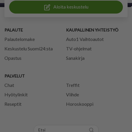
Aloita keskustelu
PALAUTE
KAUPALLINEN YHTEISTYÖ
Palautelomake
Auto1 Vaihtoautot
Keskustelu Suomi24:sta
TV-ohjelmat
Opastus
Sanakirja
PALVELUT
Chat
Treffit
Hyötylinkit
Viihde
Reseptit
Horoskooppi