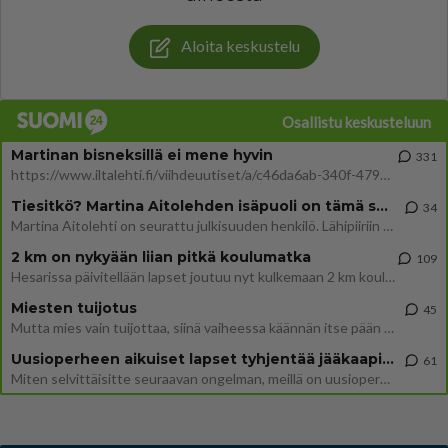
Aloita keskustelu
Osallistu keskusteluun
Martinan bisneksillä ei mene hyvin
331
https://www.iltalehti.fi/viihdeuutiset/a/c46da6ab-340f-4790-aaa7-0865eed2336 Yrityksen konkurssihakemus on tullut kärä
Tiesitkö? Martina Aitolehden isäpuoli on tämä suosittu laulaja
34
Martina Aitolehti on seurattu julkisuuden henkilö. Lähipiiriin mahtuu muitakin tunnettuja henkilöitä. Tiesitkö, että Ma
2 km on nykyään liian pitkä koulumatka
109
Hesarissa päivitellään lapset joutuu nyt kulkemaan 2 km kouluun jösses. Ruostefillarilla tuo matka menee vaikka miten äk
Miesten tuijotus
45
Mutta mies vain tuijottaa, siinä vaiheessa käännän itse pään pois. Mikä juttu? Yleensä jos joku tuijottaa tai katsoo, hä
Uusioperheen aikuiset lapset tyhjentää jääkaapin käydessään
61
Miten selvittäisitte seuraavan ongelman, meillä on uusioperhe, minulla teini-ikäiset lapset ja puolisolla aikuiset, jotk