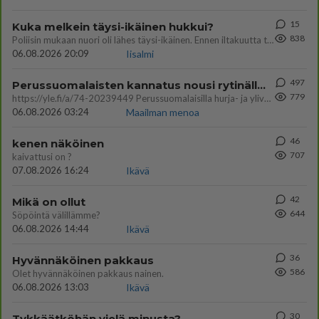
15
Kuka melkein täysi-ikäinen hukkui?
838
Poliisin mukaan nuori oli lähes täysi-ikäinen. Ennen iltakuutta tulleen ilmoituksen mukaan ihminen oli joutunut mahdoll
06.08.2026 20:09
Iisalmi
497
Perussuomalaisten kannatus nousi rytinällä Ylen tänään julkaisemassa tuoreimmassa gallup-kyselyssä.
779
https://yle.fi/a/74-20239449 Perussuomalaisilla hurja- ja ylivoimaisesti suurin nousu tässä uudessa Ylen gallupissa. Kyl
06.08.2026 03:24
Maailman menoa
46
kenen näköinen
707
kaivattusi on ?
07.08.2026 16:24
Ikävä
42
Mikä on ollut
644
Söpöintä välillämme?
06.08.2026 14:44
Ikävä
36
Hyvännäköinen pakkaus
586
Olet hyvännäköinen pakkaus nainen.
06.08.2026 13:03
Ikävä
30
Tykkäätköhän vielä minusta?