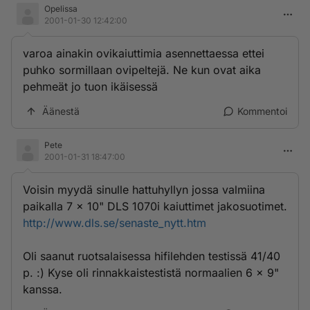
Opelissa
2001-01-30 12:42:00
varoa ainakin ovikaiuttimia asennettaessa ettei
puhko sormillaan ovipeltejä. Ne kun ovat aika
pehmeät jo tuon ikäisessä
Äänestä
Kommentoi
Pete
2001-01-31 18:47:00
Voisin myydä sinulle hattuhyllyn jossa valmiina
paikalla 7 x 10" DLS 1070i kaiuttimet jakosuotimet.
http://www.dls.se/senaste_nytt.htm
Oli saanut ruotsalaisessa hifilehden testissä 41/40
p. :) Kyse oli rinnakkaistestistä normaalien 6 x 9"
kanssa.