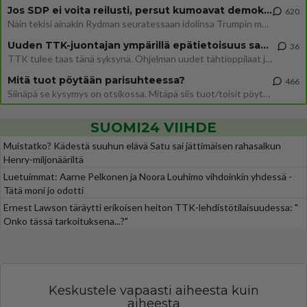
Jos SDP ei voita reilusti, persut kumoavat demokratian Suomesta
620
Näin tekisi ainakin Rydman seuratessaan idolinsa Trumpin mallia https://www.is.fi/politiikka/art-2000012187244.html
Uuden TTK-juontajan ympärillä epätietoisuus sakenee - Nyt MTV hämmentää soppaa
36
TTK tulee taas tänä syksynä. Ohjelman uudet tähtioppilaat julkistetaan torstaina 6. elokuuta klo 14 alkavassa lehdistö
Mitä tuot pöytään parisuhteessa?
466
Siinäpä se kysymys on otsikossa. Mitäpä siis tuot/toisit pöytään parisuhteessa? Oletko mies vai nainen? Koetko sen mitä
SUOMI24 VIIHDE
Muistatko? Kädestä suuhun elävä Satu sai jättimäisen rahasalkun
Henry-miljonääriltä
Luetuimmat: Aarne Pelkonen ja Noora Louhimo vihdoinkin yhdessä -
Tätä moni jo odotti
Ernest Lawson täräytti erikoisen heiton TTK-lehdistötilaisuudessa: "
Onko tässä tarkoituksena...?"
Keskustele vapaasti aiheesta kuin
aiheesta