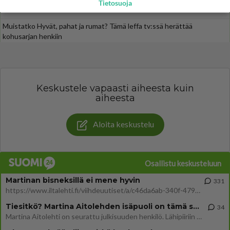
Tiesitkö? Martina Aitolehden isäpuoli on tämä suosittu laulaja
Tietosuoja
Muistatko Hyvät, pahat ja rumat? Tämä leffa tv:ssä herättää
kohusarjan henkiin
Keskustele vapaasti aiheesta kuin
aiheesta
Aloita keskustelu
Osallistu keskusteluun
Martinan bisneksillä ei mene hyvin
331
https://www.iltalehti.fi/viihdeuutiset/a/c46da6ab-340f-4790-aaa7-0865eed2336 Yrityksen konkurssihakemus on tullut kärä
Tiesitkö? Martina Aitolehden isäpuoli on tämä suosittu laulaja
34
Martina Aitolehti on seurattu julkisuuden henkilö. Lähipiiriin mahtuu muitakin tunnettuja henkilöitä. Tiesitkö, että Ma