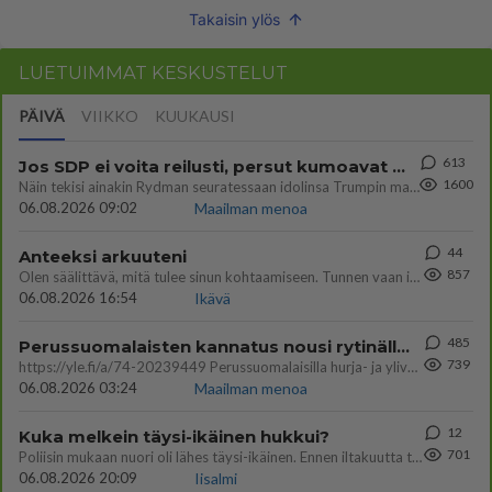
Takaisin ylös
LUETUIMMAT KESKUSTELUT
PÄIVÄ
VIIKKO
KUUKAUSI
613
Jos SDP ei voita reilusti, persut kumoavat demokratian Suomesta
1600
Näin tekisi ainakin Rydman seuratessaan idolinsa Trumpin mallia https://www.is.fi/politiikka/art-2000012187244.html
06.08.2026 09:02
Maailman menoa
44
Anteeksi arkuuteni
857
Olen säälittävä, mitä tulee sinun kohtaamiseen. Tunnen vaan itseni todella epävarmaksi sun kanssa. Jos minun olisi pitän
06.08.2026 16:54
Ikävä
485
Perussuomalaisten kannatus nousi rytinällä Ylen tänään julkaisemassa tuoreimmassa gallup-kyselyssä.
739
https://yle.fi/a/74-20239449 Perussuomalaisilla hurja- ja ylivoimaisesti suurin nousu tässä uudessa Ylen gallupissa. Kyl
06.08.2026 03:24
Maailman menoa
12
Kuka melkein täysi-ikäinen hukkui?
701
Poliisin mukaan nuori oli lähes täysi-ikäinen. Ennen iltakuutta tulleen ilmoituksen mukaan ihminen oli joutunut mahdoll
06.08.2026 20:09
Iisalmi