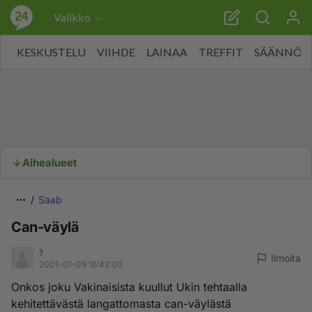
Valikko
KESKUSTELU
VIIHDE
LAINAA
TREFFIT
SÄÄNNÖT
Aihealueet
Saab
Can-väylä
?
Ilmoita
2001-01-09 16:42:00
Onkos joku Vakinaisista kuullut Ukin tehtaalla
kehitettävästä langattomasta can-väylästä