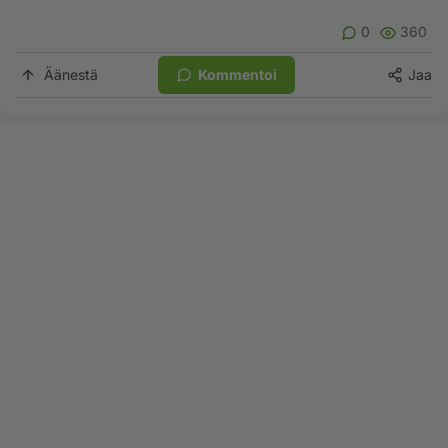
0
360
Äänestä
Kommentoi
Jaa