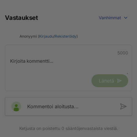
Vastaukset
Vanhimmat
Anonyymi (
Kirjaudu
/
Rekisteröidy
)
5000
Lähetä
Kommentoi aloitusta...
Ketjusta on poistettu
0
sääntöjenvastaista viestiä.