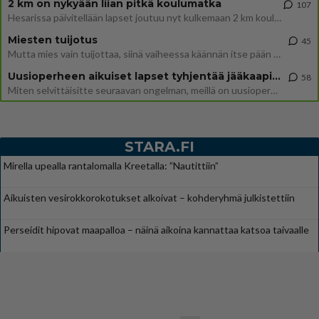
2 km on nykyään liian pitkä koulumatka
107
Hesarissa päivitellään lapset joutuu nyt kulkemaan 2 km kouluun jösses. Ruostefillarilla tuo matka menee vaikka miten äk
Miesten tuijotus
45
Mutta mies vain tuijottaa, siinä vaiheessa käännän itse pään pois. Mikä juttu? Yleensä jos joku tuijottaa tai katsoo, hä
Uusioperheen aikuiset lapset tyhjentää jääkaapin käydessään
58
Miten selvittäisitte seuraavan ongelman, meillä on uusioperhe, minulla teini-ikäiset lapset ja puolisolla aikuiset, jotk
STARA.FI
Mirella upealla rantalomalla Kreetalla: ”Nautittiin”
Aikuisten vesirokkorokotukset alkoivat – kohderyhmä julkistettiin
Perseidit hipovat maapalloa – näinä aikoina kannattaa katsoa taivaalle