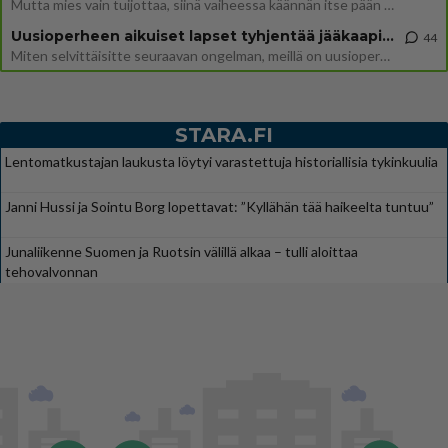
Mutta mies vain tuijottaa, siinä vaiheessa käännän itse pään pois. Mikä juttu? Yleensä jos joku tuijottaa tai katsoo, hä
Uusioperheen aikuiset lapset tyhjentää jääkaapin käydessään
44
Miten selvittäisitte seuraavan ongelman, meillä on uusioperhe, minulla teini-ikäiset lapset ja puolisolla aikuiset, jotk
STARA.FI
Lentomatkustajan laukusta löytyi varastettuja historiallisia tykinkuulia
Janni Hussi ja Sointu Borg lopettavat: ”Kyllähän tää haikeelta tuntuu”
Junaliikenne Suomen ja Ruotsin välillä alkaa – tulli aloittaa
tehovalvonnan