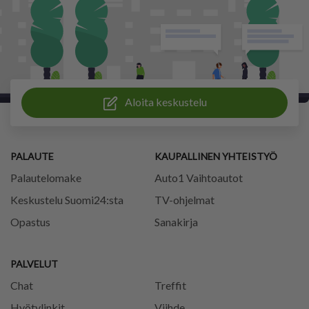
Aloita keskustelu
PALAUTE
KAUPALLINEN YHTEISTYÖ
Palautelomake
Auto1 Vaihtoautot
Keskustelu Suomi24:sta
TV-ohjelmat
Opastus
Sanakirja
PALVELUT
Chat
Treffit
Hyötylinkit
Viihde