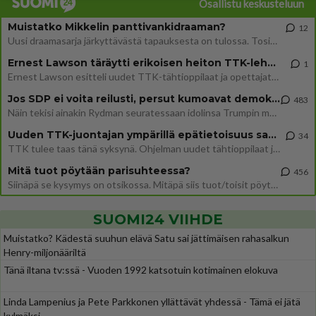
Osallistu keskusteluun
Muistatko Mikkelin panttivankidraaman?
12
Uusi draamasarja järkyttävästä tapauksesta on tulossa. Tositapahtumiin perustuva sarja ammentaa vuoden 1986 Mikkelin pan
Ernest Lawson täräytti erikoisen heiton TTK-lehdistötilaisuudessa: " Onko tässä tarkoituksena...?"
1
Ernest Lawson esitteli uudet TTK-tähtioppilaat ja opettajat torstaina 6.8. lehdistölle. Tulevalla kaudella on yksi hausk
Jos SDP ei voita reilusti, persut kumoavat demokratian Suomesta
483
Näin tekisi ainakin Rydman seuratessaan idolinsa Trumpin mallia https://www.is.fi/politiikka/art-2000012187244.html
Uuden TTK-juontajan ympärillä epätietoisuus sakenee - Nyt MTV hämmentää soppaa
34
TTK tulee taas tänä syksynä. Ohjelman uudet tähtioppilaat julkistetaan torstaina 6. elokuuta klo 14 alkavassa lehdistö
Mitä tuot pöytään parisuhteessa?
456
Siinäpä se kysymys on otsikossa. Mitäpä siis tuot/toisit pöytään parisuhteessa? Oletko mies vai nainen? Koetko sen mitä
SUOMI24 VIIHDE
Muistatko? Kädestä suuhun elävä Satu sai jättimäisen rahasalkun
Henry-miljonääriltä
Tänä iltana tv:ssä - Vuoden 1992 katsotuin kotimainen elokuva
Linda Lampenius ja Pete Parkkonen yllättävät yhdessä - Tämä ei jätä
kylmäksi...