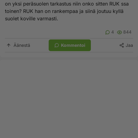
on yksi peräsuolen tarkastus niin onko sitten RUK ssa
toinen? RUK han on rankempaa ja siinä joutuu kyllä
suolet koville varmasti.
4
844
Äänestä
Kommentoi
Jaa