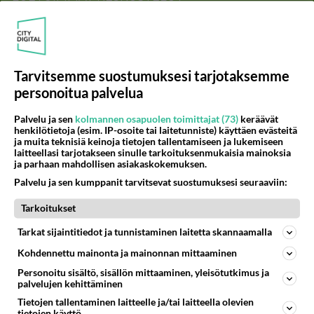
PÄIVÄ
VIIKKO
KUUKAUSI
325
Martinan bisneksillä ei mene hyvin
1544
https://www.iltalehti.fi/viihdeuutiset/a/c46da6ab-340f-4790-aaa7-0865eed2336 Yrityksen konkurssihakemus on tullut kärä
Tarvitsemme suostumuksesi tarjotaksemme
05.08.2026 05:51
Kotimaiset julkkisjuorut
personoitua palvelua
31
Tiesitkö? Martina Aitolehden isäpuoli on tämä suosittu laulaja
Palvelu ja sen
kolmannen osapuolen toimittajat (73)
keräävät
1259
Martina Aitolehti on seurattu julkisuuden henkilö. Lähipiiriin mahtuu muitakin tunnettuja henkilöitä. Tiesitkö, että Ma
henkilötietoja (esim. IP-osoite tai laitetunniste) käyttäen evästeitä
05.08.2026 07:23
Kotimaiset julkkisjuorut
ja muita teknisiä keinoja tietojen tallentamiseen ja lukemiseen
laitteellasi tarjotakseen sinulle tarkoituksenmukaisia mainoksia
ja parhaan mahdollisen asiakaskokemuksen.
482
Jos SDP ei voita reilusti, persut kumoavat demokratian Suomesta
Palvelu ja sen kumppanit tarvitsevat suostumuksesi seuraaviin:
1102
Näin tekisi ainakin Rydman seuratessaan idolinsa Trumpin mallia https://www.is.fi/politiikka/art-2000012187244.html
06.08.2026 09:02
Maailman menoa
Tarkoitukset
63
Mitä töitä kaivattusi on tehnyt?
Tarkat sijaintitiedot ja tunnistaminen laitetta skannaamalla
965
😅
Kohdennettu mainonta ja mainonnan mittaaminen
05.08.2026 13:25
Ikävä
Personoitu sisältö, sisällön mittaaminen, yleisötutkimus ja
palvelujen kehittäminen
73
Voiko meidän välit
952
Koskaan parantua tästä?
Tietojen tallentaminen laitteelle ja/tai laitteella olevien
05.08.2026 05:34
Ikävä
tietojen käyttö