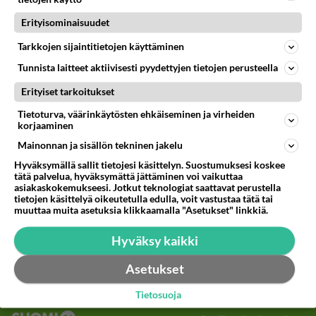
Erityisominaisuudet
51
Onko kaivattusi
710
Kummallinen jossakin suhteessa?
Tarkkojen sijaintitietojen käyttäminen
05.08.2026 17:47
Ikävä
Tunnista laitteet aktiivisesti pyydettyjen tietojen perusteella
108
Kiteen Pallon superpesisjoukkue pelaa huumeiden vaikutuksen alaisena
Erityiset tarkoitukset
708
Huumerikos. Yleisesti uskotaan, että se seikka, että eräs KiPan pelaaja kärähtää huumeista, on vain jäävuoren huippu. M
Tietoturva, väärinkäytösten ehkäiseminen ja virheiden
05.08.2026 03:21
Kitee
korjaaminen
75
Mies, olenko ymmärtänyt oikein?
Mainonnan ja sisällön tekninen jakelu
702
Ystävyys/salainen suhde/molemmat ovat täysin poissuljettuja asioita? Nainen
Hyväksymällä sallit tietojesi käsittelyn. Suostumuksesi koskee
05.08.2026 11:40
Ikävä
tätä palvelua, hyväksymättä jättäminen voi vaikuttaa
asiakaskokemukseesi. Jotkut teknologiat saattavat perustella
tietojen käsittelyä oikeutetulla edulla, voit vastustaa tätä tai
466
Perussuomalaisten kannatus nousi rytinällä Ylen tänään julkaisemassa tuoreimmassa gallup-kyselyssä.
muuttaa muita asetuksia klikkaamalla "Asetukset" linkkiä.
646
https://yle.fi/a/74-20239449 Perussuomalaisilla hurja- ja ylivoimaisesti suurin nousu tässä uudessa Ylen gallupissa. Kyl
06.08.2026 03:24
Maailman menoa
Hyväksy kaikki
38
Kauanko olet kaivannut kaivattuasi ja
Asetukset
622
koska hänet löysit?
05.08.2026 17:19
Ikävä
Tietosuoja