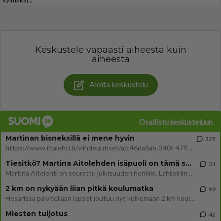
Keskustele vapaasti aiheesta kuin
aiheesta
Aloita keskustelu
Osallistu keskusteluun
Martinan bisneksillä ei mene hyvin
325
https://www.iltalehti.fi/viihdeuutiset/a/c46da6ab-340f-4790-aaa7-0865eed2336 Yrityksen konkurssihakemus on tullut kärä
Tiesitkö? Martina Aitolehden isäpuoli on tämä suosittu laulaja
31
Martina Aitolehti on seurattu julkisuuden henkilö. Lähipiiriin mahtuu muitakin tunnettuja henkilöitä. Tiesitkö, että Ma
2 km on nykyään liian pitkä koulumatka
99
Hesarissa päivitellään lapset joutuu nyt kulkemaan 2 km kouluun jösses. Ruostefillarilla tuo matka menee vaikka miten äk
Miesten tuijotus
42