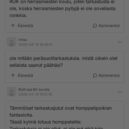
RUK on herrasmiesten koulu, joten tarkastusta ei
ole, koska herrasmiesten pyllyjä ei ole soveliasta
ronkkia.
Äänestä
Kommentoi
miisu
2006-04-15 16:39:41
ole mitään peräsuolitarkastuksia. mistä oikein olet
sellaista saanut päähäsi?
Äänestä
Kommentoi
RUK:ssa 80-luvulla
2006-04-15 19:10:18
Tämmöiset tarkastusjutut ovat homppelipoikien
fantasioita.
Tässä kylmä totuus homppeleille:
Tarkastuksia ei ole ollut, ei ole nyt eikä tule