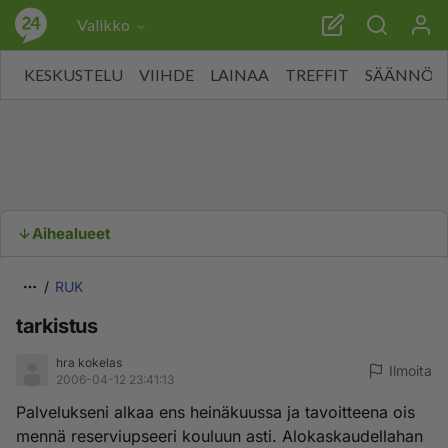
Valikko
KESKUSTELU
VIIHDE
LAINAA
TREFFIT
SÄÄNNÖT
Aihealueet
RUK
tarkistus
hra kokelas
Ilmoita
2006-04-12 23:41:13
Palvelukseni alkaa ens heinäkuussa ja tavoitteena ois
mennä reserviupseeri kouluun asti. Alokaskaudellahan