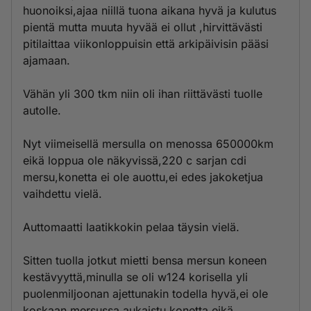
huonoiksi,ajaa niillä tuona aikana hyvä ja kulutus
pientä mutta muuta hyvää ei ollut ,hirvittävästi
pitilaittaa viikonloppuisin että arkipäivisin pääsi
ajamaan.
Vähän yli 300 tkm niin oli ihan riittävästi tuolle
autolle.
Nyt viimeisellä mersulla on menossa 650000km
eikä loppua ole näkyvissä,220 c sarjan cdi
mersu,konetta ei ole auottu,ei edes jakoketjua
vaihdettu vielä.
Auttomaatti laatikkokin pelaa täysin vielä.
Sitten tuolla jotkut mietti bensa mersun koneen
kestävyyttä,minulla se oli w124 korisella yli
puolenmiljoonan ajettunakin todella hyvä,ei ole
koskaan mersussa aukaistu konetta eikä