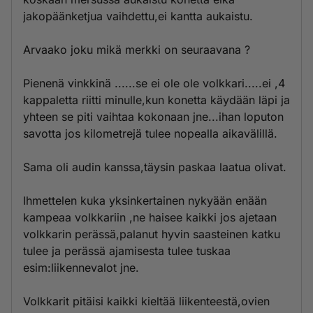
jakopäänketjua vaihdettu,ei kantta aukaistu.
Arvaako joku mikä merkki on seuraavana ?
Pienenä vinkkinä ......se ei ole ole volkkari.....ei ,4
kappaletta riitti minulle,kun konetta käydään läpi ja
yhteen se piti vaihtaa kokonaan jne...ihan loputon
savotta jos kilometrejä tulee nopealla aikavälillä.
Sama oli audin kanssa,täysin paskaa laatua olivat.
Ihmettelen kuka yksinkertainen nykyään enään
kampeaa volkkariin ,ne haisee kaikki jos ajetaan
volkkarin perässä,palanut hyvin saasteinen katku
tulee ja perässä ajamisesta tulee tuskaa
esim:liikennevalot jne.
Volkkarit pitäisi kaikki kieltää liikenteestä,ovien