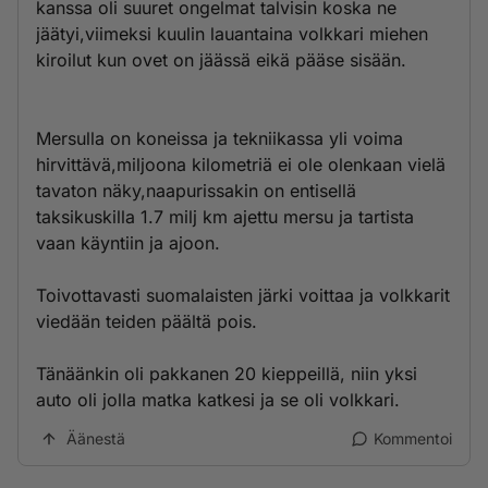
kanssa oli suuret ongelmat talvisin koska ne
jäätyi,viimeksi kuulin lauantaina volkkari miehen
kiroilut kun ovet on jäässä eikä pääse sisään.
Mersulla on koneissa ja tekniikassa yli voima
hirvittävä,miljoona kilometriä ei ole olenkaan vielä
tavaton näky,naapurissakin on entisellä
taksikuskilla 1.7 milj km ajettu mersu ja tartista
vaan käyntiin ja ajoon.
Toivottavasti suomalaisten järki voittaa ja volkkarit
viedään teiden päältä pois.
Tänäänkin oli pakkanen 20 kieppeillä, niin yksi
auto oli jolla matka katkesi ja se oli volkkari.
Äänestä
Kommentoi