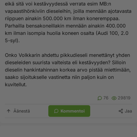
eikä sitä voi kestävyydessä verrata esim MB:n
vapaastihönkiviin dieseleihin, joilla mennään ajotavasta
riippuen ainakin 500.000 km ilman koneremppaa.
Parhailla bensakoneillakin mennään ainakin 400.000
km ilman isompia huolia koneen osalta (Audi 100, 2.0
5-syl).
Onko Volkkarin ahdettu pikkudieseli menettänyt yhden
dieseleiden suurista valteista eli kestävyyden? Silloin
dieselin hankintahinnan korkea arvo pistää miettimään,
saako sijoitukselle vastinetta niin paljon kuin on
kuvitellut.
76
29819
Äänestä
Kommentoi
Jaa