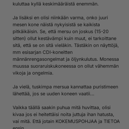
kuluttaa kyllä keskimääräistä enemmän.
Ja lisäksi en olisi niinkään varma, onko juuri
mesen kone näistä nykyisistä se kaikista
pitkäikäisin. Se, että mersu on joskus (15-20
sitten) ollut kestävämpi kuin muut, ei tarkoittane
sitä, että se on sitä vieläkin. Tästäkin on näyttöjä,
mm esisarjan CDI-koneitten
männänrengasongelmat ja öljynkulutus. Monessa
muussa suoraruiskukoneessa on ollut vähemmän
vikoja ja ongelmia.
Ja vielä, tuskimpa mersua kannattaa puristimeen
lähettää, jos se uuden koneen vaatii...
Vaikka täällä saakin puhua mitä huvittaa, olisi
kivaa jos ei heitettäisi noita juttuja ihan hatusta,
vai mitä. Että jotain KOKEMUSPOHJAA ja TIETOA
ensin...