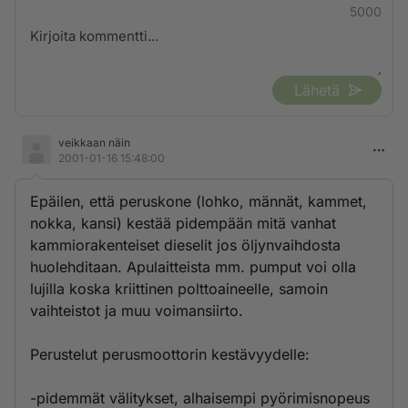
5000
Lähetä
veikkaan näin
2001-01-16 15:48:00
Epäilen, että peruskone (lohko, männät, kammet,
nokka, kansi) kestää pidempään mitä vanhat
kammiorakenteiset dieselit jos öljynvaihdosta
huolehditaan. Apulaitteista mm. pumput voi olla
lujilla koska kriittinen polttoaineelle, samoin
vaihteistot ja muu voimansiirto.
Perustelut perusmoottorin kestävyydelle:
-pidemmät välitykset, alhaisempi pyörimisnopeus