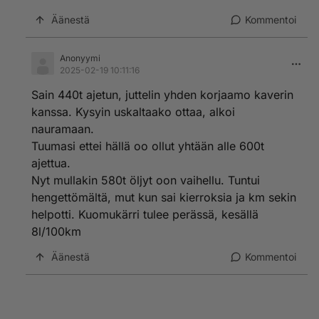
Äänestä
Kommentoi
Anonyymi
2025-02-19 10:11:16
Sain 440t ajetun, juttelin yhden korjaamo kaverin
kanssa. Kysyin uskaltaako ottaa, alkoi
nauramaan.
Tuumasi ettei hällä oo ollut yhtään alle 600t
ajettua.
Nyt mullakin 580t öljyt oon vaihellu. Tuntui
hengettömältä, mut kun sai kierroksia ja km sekin
helpotti. Kuomukärri tulee perässä, kesällä
8l/100km
Äänestä
Kommentoi