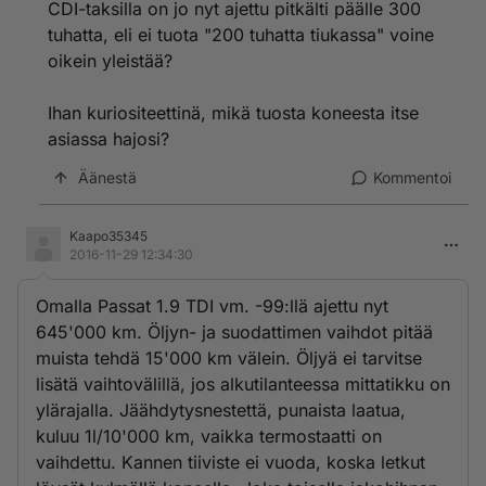
CDI-taksilla on jo nyt ajettu pitkälti päälle 300
tuhatta, eli ei tuota "200 tuhatta tiukassa" voine
oikein yleistää?
Ihan kuriositeettinä, mikä tuosta koneesta itse
asiassa hajosi?
Äänestä
Kommentoi
Kaapo35345
2016-11-29 12:34:30
Omalla Passat 1.9 TDI vm. -99:llä ajettu nyt
645'000 km. Öljyn- ja suodattimen vaihdot pitää
muista tehdä 15'000 km välein. Öljyä ei tarvitse
lisätä vaihtovälillä, jos alkutilanteessa mittatikku on
ylärajalla. Jäähdytysnestettä, punaista laatua,
kuluu 1l/10'000 km, vaikka termostaatti on
vaihdettu. Kannen tiiviste ei vuoda, koska letkut