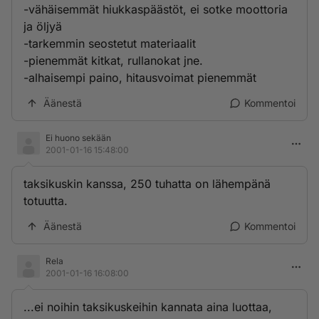
-vähäisemmät hiukkaspäästöt, ei sotke moottoria
ja öljyä
-tarkemmin seostetut materiaalit
-pienemmät kitkat, rullanokat jne.
-alhaisempi paino, hitausvoimat pienemmät
Äänestä
Kommentoi
Ei huono sekään
2001-01-16 15:48:00
taksikuskin kanssa, 250 tuhatta on lähempänä
totuutta.
Äänestä
Kommentoi
Rela
2001-01-16 16:08:00
...ei noihin taksikuskeihin kannata aina luottaa,