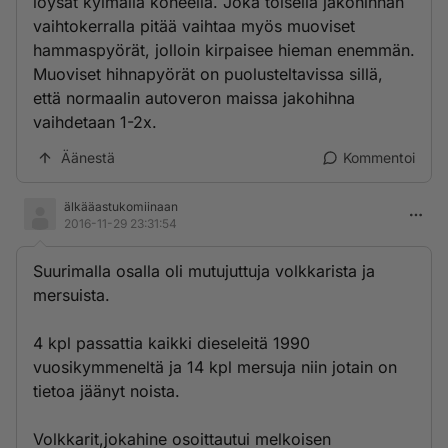
löysät kylmällä koneella. Joka toisella jakohihnan
vaihtokerralla pitää vaihtaa myös muoviset
hammaspyörät, jolloin kirpaisee hieman enemmän.
Muoviset hihnapyörät on puolusteltavissa sillä,
että normaalin autoveron maissa jakohihna
vaihdetaan 1-2x.
Äänestä
Kommentoi
älkääastukomiinaan
2016-11-29 23:31:54
Suurimalla osalla oli mutujuttuja volkkarista ja
mersuista.
4 kpl passattia kaikki dieseleitä 1990
vuosikymmeneltä ja 14 kpl mersuja niin jotain on
tietoa jäänyt noista.
Volkkarit,jokahine osoittautui melkoisen