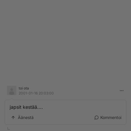
toi ota
2001-01-16 20:03:00
japsit kestää....
Äänestä
Kommentoi