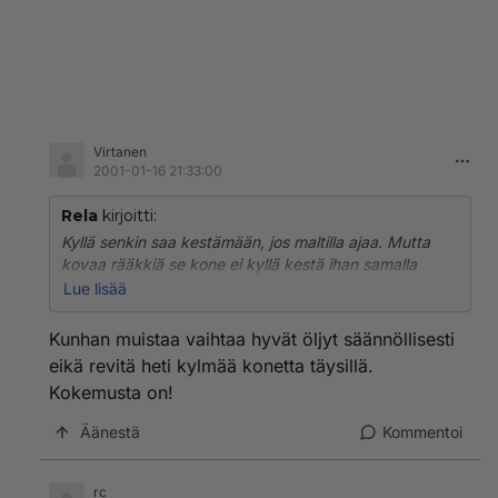
Virtanen
2001-01-16 21:33:00
Rela
kirjoitti:
Kyllä senkin saa kestämään, jos maltilla ajaa. Mutta
kovaa rääkkiä se kone ei kyllä kestä ihan samalla
tavalla kuin Mersut. Toisaalta - silloin 15 vuotta sitten
Lue lisää
yhden mersun hinnalla osti kaksi tai kolmekin VW
Golfia tuolla pikkudieselillä, että ihan reilu ei tuo
Kunhan muistaa vaihtaa hyvät öljyt säännöllisesti
vertailu kyllä ole...
eikä revitä heti kylmää konetta täysillä.
Kokemusta on!
Äänestä
Kommentoi
rc