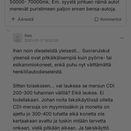
50000- 70000mk. Em. syystä johtuen nämä autot
menevät puristimeen paljon ennen bensa-autoja.
Äänestä
Kommentoi
Rela
2001-01-17 15:52:00
Ihan noin dieseleistä yleisesti... Suoraruiskut
yleensä ovat pitkäikäisempiä kuin pyörre- tai
esikammiokoneet, enkä puhu nyt välttämättä
henkilöautodieseleistä.
Sitten toisekseen... vai laukeaa se mersun CDI
200-300 tuhannen välillä? Eikä laukea. Ei
todellakaan. Johan noita taksikäytössä olleita
CDI-mersuja on myynnissäkin ja monella on
ajettu jo 300-400 tuhatta eikä konetta ole
kertaakaan avattu ja tuskin mitään tarvetta
onkaan, vielä pitkään aikaan. Ja taksikäyttö