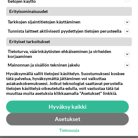
tietojen käyttö
on ollut lämmityslaitteen moottorin "loppuminen".
Erityisominaisuudet
Äänestä
Kommentoi
Tarkkojen sijaintitietojen käyttäminen
disel
Tunnista laitteet aktiivisesti pyydettyjen tietojen perusteella
2016-03-26 22:58:07
Erityiset tarkoitukset
kyl golfi kestää... mut huollot on tärkeet,. niinkuin
Tietoturva, väärinkäytösten ehkäiseminen ja virheiden
muissakin ajokeissa.. mut mesen edelle ei ole
korjaaminen
käymistä. pihas mese 200d ajettu kohta 900000
Mainonnan ja sisällön tekninen jakelu
kilsaa. mut öljytikun nostoym.ym huoltotoimen
Hyväksymällä sallit tietojesi käsittelyn. Suostumuksesi koskee
pitee tärkeitä niinkuin muissakin autoissa..!!!
tätä palvelua, hyväksymättä jättäminen voi vaikuttaa
asiakaskokemukseesi. Jotkut teknologiat saattavat perustella
Äänestä
Kommentoi
tietojen käsittelyä oikeutetulla edulla, voit vastustaa tätä tai
muuttaa muita asetuksia klikkaamalla "Asetukset" linkkiä.
Hyväksy kaikki
Asetukset
Tietosuoja