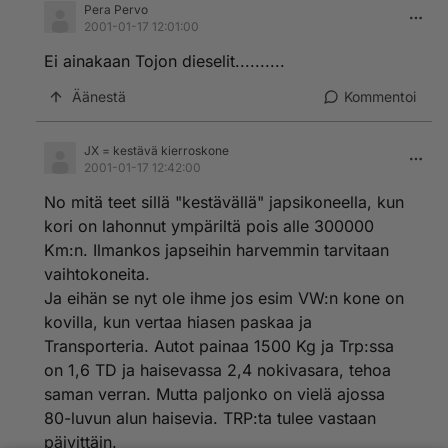
Pera Pervo
2001-01-17 12:01:00
Ei ainakaan Tojon dieselit..........
Äänestä
Kommentoi
JX = kestävä kierroskone
2001-01-17 12:42:00
No mitä teet sillä "kestävällä" japsikoneella, kun
kori on lahonnut ympäriltä pois alle 300000
Km:n. Ilmankos japseihin harvemmin tarvitaan
vaihtokoneita.
Ja eihän se nyt ole ihme jos esim VW:n kone on
kovilla, kun vertaa hiasen paskaa ja
Transporteria. Autot painaa 1500 Kg ja Trp:ssa
on 1,6 TD ja haisevassa 2,4 nokivasara, tehoa
saman verran. Mutta paljonko on vielä ajossa
80-luvun alun haisevia. TRP:ta tulee vastaan
päivittäin.