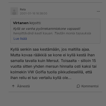
Rela
2001-01-16 16:38:00
Virtanen
kirjoitti:
Kyllä se vanha pyörrekammiokone vapaasti
hengittävänä kesti kauan. Tiedän monia tapauksia
joissa on päästy pitkälle yli puolen millin mitään
Lue lisää
tekemättä. Itselläkin se vielä hyvin käy ja kukkuu. Se
on ihan hyvä suoritus noin pienelle koneelle. Aika
Kyllä senkin saa kestämään, jos maltilla ajaa.
näyttänee miten on uusien kanssa.
Mutta kovaa rääkkiä se kone ei kyllä kestä ihan
samalla tavalla kuin Mersut. Toisaalta - silloin 15
vuotta sitten yhden mersun hinnalla osti kaksi tai
kolmekin VW Golfia tuolla pikkudieselillä, että
ihan reilu ei tuo vertailu kyllä ole...
Äänestä
Kommentoi