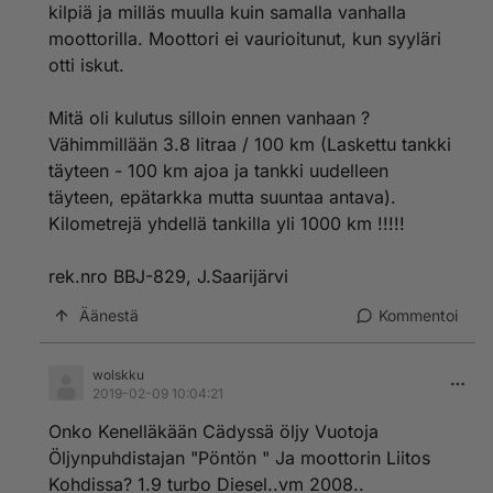
kilpiä ja milläs muulla kuin samalla vanhalla
moottorilla. Moottori ei vaurioitunut, kun syyläri
otti iskut.
Mitä oli kulutus silloin ennen vanhaan ?
Vähimmillään 3.8 litraa / 100 km (Laskettu tankki
täyteen - 100 km ajoa ja tankki uudelleen
täyteen, epätarkka mutta suuntaa antava).
Kilometrejä yhdellä tankilla yli 1000 km !!!!!
rek.nro BBJ-829, J.Saarijärvi
Äänestä
Kommentoi
wolskku
2019-02-09 10:04:21
Onko Kenelläkään Cädyssä öljy Vuotoja
Öljynpuhdistajan "Pöntön " Ja moottorin Liitos
Kohdissa? 1.9 turbo Diesel..vm 2008..