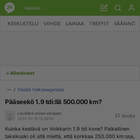
Valikko
KESKUSTELU
VIIHDE
LAINAA
TREFFIT
SÄÄNNÖT
Aihealueet
Yleistä Volkswagenista
Pääseekö 1.9 tdi:llä 500.000 km?
Leviääkö ennen aikojaan
Ilmoita
2001-01-16 15:28:00
Kuinka kestävä on Volkkarin 1.9 tdi kone? Paikallinen
taksikuski oli sitä mieltä, että korkkaa 250.000 km:ssa,