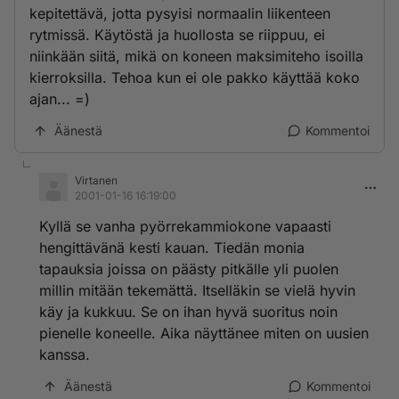
kepitettävä, jotta pysyisi normaalin liikenteen
rytmissä. Käytöstä ja huollosta se riippuu, ei
niinkään siitä, mikä on koneen maksimiteho isoilla
kierroksilla. Tehoa kun ei ole pakko käyttää koko
ajan... =)
Äänestä
Kommentoi
Virtanen
2001-01-16 16:19:00
Kyllä se vanha pyörrekammiokone vapaasti
hengittävänä kesti kauan. Tiedän monia
tapauksia joissa on päästy pitkälle yli puolen
millin mitään tekemättä. Itselläkin se vielä hyvin
käy ja kukkuu. Se on ihan hyvä suoritus noin
pienelle koneelle. Aika näyttänee miten on uusien
kanssa.
Äänestä
Kommentoi