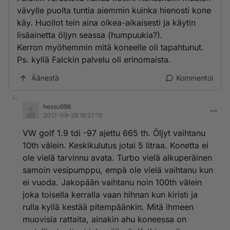
vävylle puolta tuntia aiemmin kuinka hienosti kone
käy. Huollot tein aina oikea-aikaisesti ja käytin
lisäainetta öljyn seassa (humpuukia?).
Kerron myöhemmin mitä koneelle oli tapahtunut.
Ps. kyllä Falckin palvelu oli erinomaista.
Äänestä
Kommentoi
hessu998
2017-09-28 18:27:19
VW golf 1.9 tdi -97 ajettu 665 th. Öljyt vaihtanu
10th välein. Keskikulutus jotai 5 litraa. Konetta ei
ole vielä tarvinnu avata. Turbo vielä alkuperäinen
samoin vesipumppu, empä ole vielä vaihtanu kun
ei vuoda. Jakopään vaihtanu noin 100th välein
joka toisella kerralla vaan hihnan kun kiristi ja
rulla kyllä kestää pitempäänkin. Mitä ihmeen
muovisia rattaita, ainakin ahu koneessa on