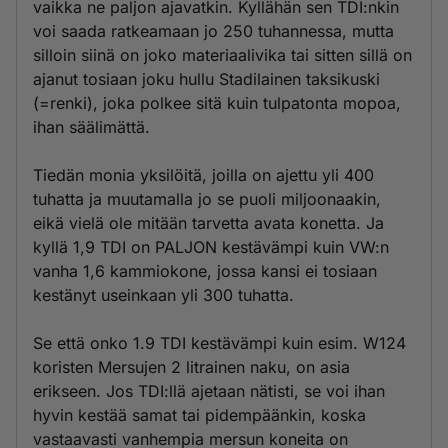
vaikka ne paljon ajavatkin. Kyllähän sen TDI:nkin
voi saada ratkeamaan jo 250 tuhannessa, mutta
silloin siinä on joko materiaalivika tai sitten sillä on
ajanut tosiaan joku hullu Stadilainen taksikuski
(=renki), joka polkee sitä kuin tulpatonta mopoa,
ihan säälimättä.
Tiedän monia yksilöitä, joilla on ajettu yli 400
tuhatta ja muutamalla jo se puoli miljoonaakin,
eikä vielä ole mitään tarvetta avata konetta. Ja
kyllä 1,9 TDI on PALJON kestävämpi kuin VW:n
vanha 1,6 kammiokone, jossa kansi ei tosiaan
kestänyt useinkaan yli 300 tuhatta.
Se että onko 1.9 TDI kestävämpi kuin esim. W124
koristen Mersujen 2 litrainen naku, on asia
erikseen. Jos TDI:llä ajetaan nätisti, se voi ihan
hyvin kestää samat tai pidempäänkin, koska
vastaavasti vanhempia mersun koneita on