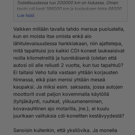
Todellisuudessa tuo 200000 km on tiukassa. Oman
taxini cdi kesti 186000 km ja korjauksen hinta 68000
mk josta maahantuoja tuli osalla vastaan auton iän
Lue lisää
vuoksi. Mutta eräs asia selvisi samalla allani on
viimeinen cdi kone. Vaikka bensa maksaisi vielä
Vaikken millään tavalla tahdo mersua puolustella,
enemmän ei tällä kestävyydellä eroa saavuteta ikinä.
kun en moista itse omista enkä aio
lähitulevaisuudessa hankkiakaan, niin ajattelepa,
mitä tapahtuisi jos kaikki CDI-koneet laukeaisivat
noilla kilometreillä ja tuonikäisenä (oletan että
autosi oli alle reilusti 2 vuotta, kun tuo tapahtui)?
Ei taitaisi Veho tulla vastaan yhtään korjausten
hinnassa, eikä pian menisi yhtään meseä
kaupaksi. Ja miksi esim. saksasta, jossa autojen
moottorit ovat paljon kovemmalla käytöllä
(tyhjäkäynti, ruuhkat, ylikuumeneminen,
kovavauhtinen ajo motarilla, jne.), ei kuulu
juurikaan valituksia cdi-koneitten kestävyydestä?
Sanoisin kuitenkin, että yksilövika. Ja monella