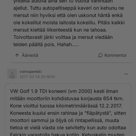
yhdellä autolla aina sen 10 vuotta vähintään
ajellut. Tuttu autopeltiseppä kaveri on kehunu ne
mersut niin hyviksi että olen uskonut häntä enkä
ole kokeillut moista laitosta kokeillu. Pitäis kaikki
mersut kieltää liikenteestä kun ne lahoaa.
Toivottavasti järki voittaa ja mersut viedään
teiden päältä pois. Hahah.....
Äänestä
Kommentoi
voimapenkki
2017-02-14 20:18:50
VW Golf 1.9 TDI koneeni (vm 2000) kesti ilman
mitään moottoriin kohdistuvaa korjausta 654 tkm.
Kone vioittui tuossa kilometrimäärässä 12.2.2017.
Koneesta kuului ensin rahinaa ja "fläpätystä", sitten
moottori sammui ja öljyä oli rintapellissä, muuta
tietoa ei vielä viasta ole selvitetty kun auto odottaa
Falckin varastolla hakua kotiin. Kehuskelin muuten