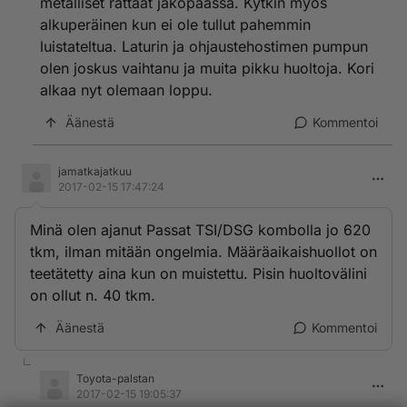
metalliset rattaat jakopäässä. Kytkin myös
alkuperäinen kun ei ole tullut pahemmin
luistateltua. Laturin ja ohjaustehostimen pumpun
olen joskus vaihtanu ja muita pikku huoltoja. Kori
alkaa nyt olemaan loppu.
Äänestä
Kommentoi
jamatkajatkuu
2017-02-15 17:47:24
Minä olen ajanut Passat TSI/DSG kombolla jo 620
tkm, ilman mitään ongelmia. Määräaikaishuollot on
teetätetty aina kun on muistettu. Pisin huoltovälini
on ollut n. 40 tkm.
Äänestä
Kommentoi
Toyota-palstan
2017-02-15 19:05:37