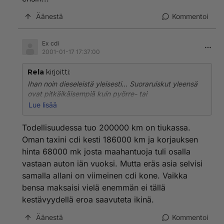
Äänestä
Kommentoi
Ex cdi
2001-01-17 17:37:00
Rela
kirjoitti:
Ihan noin dieseleistä yleisesti... Suoraruiskut yleensä
ovat pitkäikäisempiä kuin pyörre- tai
esikammiokoneet, enkä puhu nyt välttämättä
Lue lisää
henkilöautodieseleistä.
Todellisuudessa tuo 200000 km on tiukassa.
Sitten toisekseen... vai laukeaa se mersun CDI 200-
Oman taxini cdi kesti 186000 km ja korjauksen
300 tuhannen välillä? Eikä laukea. Ei todellakaan.
hinta 68000 mk josta maahantuoja tuli osalla
Johan noita taksikäytössä olleita CDI-mersuja on
vastaan auton iän vuoksi. Mutta eräs asia selvisi
myynnissäkin ja monella on ajettu jo 300-400 tuhatta
eikä konetta ole kertaakaan avattu ja tuskin mitään
samalla allani on viimeinen cdi kone. Vaikka
tarvetta onkaan, vielä pitkään aikaan. Ja taksikäyttö
bensa maksaisi vielä enemmän ei tällä
kuluttaa kyllä keskimääräistä enemmän.
kestävyydellä eroa saavuteta ikinä.
Ja lisäksi en olisi niinkään varma, onko juuri mesen
Äänestä
Kommentoi
kone näistä nykyisistä se kaikista pitkäikäisin. Se, että