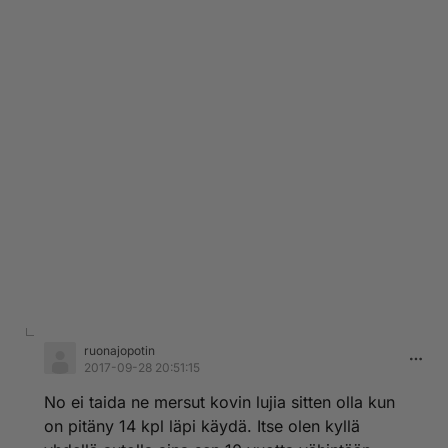
ruonajopotin
2017-09-28 20:51:15
No ei taida ne mersut kovin lujia sitten olla kun
on pitäny 14 kpl läpi käydä. Itse olen kyllä