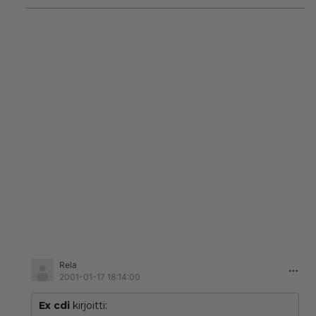
mersu on joskus (15-20 sitten) ollut kestävämpi kuin
muut, ei tarkoittane sitä, että se on sitä vieläkin.
Tästäkin on näyttöjä, mm esisarjan CDI-koneitten
männänrengasongelmat ja öljynkulutus. Monessa
muussa suoraruiskukoneessa on ollut vähemmän
vikoja ja ongelmia.
Ja vielä, tuskimpa mersua kannattaa puristimeen
lähettää, jos se uuden koneen vaatii...
Vaikka täällä saakin puhua mitä huvittaa, olisi kivaa jos
ei heitettäisi noita juttuja ihan hatusta, vai mitä. Että
jotain KOKEMUSPOHJAA ja TIETOA ensin...
Rela
2001-01-17 18:14:00
Ex cdi
kirjoitti: