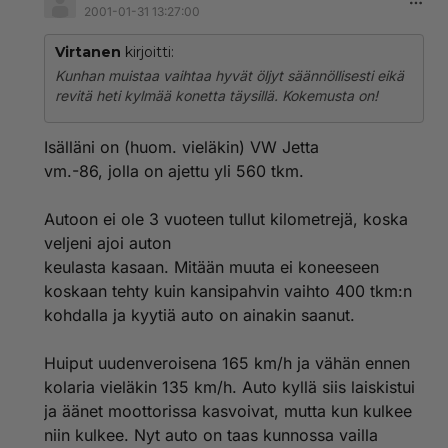
2001-01-31 13:27:00
Virtanen
kirjoitti:
Kunhan muistaa vaihtaa hyvät öljyt säännöllisesti eikä
revitä heti kylmää konetta täysillä. Kokemusta on!
Isälläni on (huom. vieläkin) VW Jetta
vm.-86, jolla on ajettu yli 560 tkm.
Autoon ei ole 3 vuoteen tullut kilometrejä, koska
veljeni ajoi auton
keulasta kasaan. Mitään muuta ei koneeseen
koskaan tehty kuin kansipahvin vaihto 400 tkm:n
kohdalla ja kyytiä auto on ainakin saanut.
Huiput uudenveroisena 165 km/h ja vähän ennen
kolaria vieläkin 135 km/h. Auto kyllä siis laiskistui
ja äänet moottorissa kasvoivat, mutta kun kulkee
niin kulkee. Nyt auto on taas kunnossa vailla