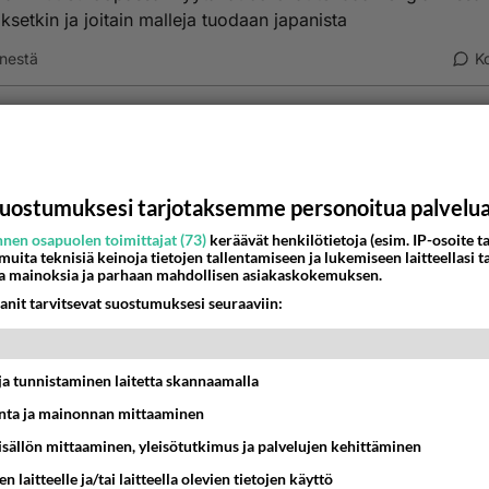
ksetkin ja joitain malleja tuodaan japanista
nestä
K
Kommentoi aloitusta...
uostumuksesi tarjotaksemme personoitua palvelu
Ketjusta on poistettu
0
sääntöjenvastaista viestiä.
nen osapuolen toimittajat (73)
keräävät henkilötietoja (esim. IP-osoite ta
 muita teknisiä keinoja tietojen tallentamiseen ja lukemiseen laitteellasi t
Takaisin ylös
a mainoksia ja parhaan mahdollisen asiakaskokemuksen.
anit tarvitsevat suostumuksesi seuraaviin:
MMAT KESKUSTELUT
IKKO
KUUKAUSI
t ja tunnistaminen laitetta skannaamalla
ta ja mainonnan mittaaminen
 arkuuteni
sisällön mittaaminen, yleisötutkimus ja palvelujen kehittäminen
16:54
Ikävä
n laitteelle ja/tai laitteella olevien tietojen käyttö