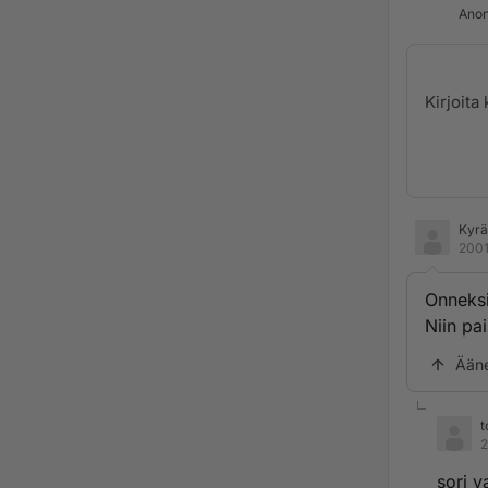
Anon
Kyräi
2001
Onneksi
Niin pai
Ään
t
2
sori v