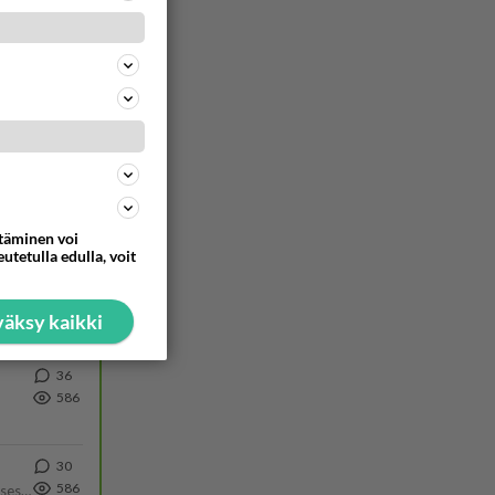
15
828
Poliisin mukaan nuori oli lähes täysi-ikäinen. Ennen iltakuutta tulleen ilmoituksen mukaan ihminen oli joutunut mahdoll
497
ä Ylen tänään julkaisemassa tuoreimmassa gallup-kyselyssä.
779
https://yle.fi/a/74-20239449 Perussuomalaisilla hurja- ja ylivoimaisesti suurin nousu tässä uudessa Ylen gallupissa. Kyl
46
707
ttäminen voi
utetulla edulla, voit
42
644
äksy kaikki
36
586
30
586
Yhtä paljon, kuin minä sinusta? Haaveissa ollaan kahdestaan, rauhassa ja lähennytään fyysisesti ja tutustutaan syvemmin