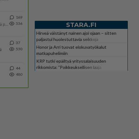
169
STARA.FI
536
Tulevat tänne palstalle haukkumaan miehiä ja naljailemaan miehelle, kehuvat olevansa heitä parempia. Itse asuvat MIEHE
Hirveä väistänyt nainen ajoi ojaan – sitten
paljastui huolestuttavia seikkoja
37
Honor ja Arri tuovat elokuvatyökalut
530

matkapuhelimiin
KRP tutki epäiltyä yrityssalaisuuden
rikkomista: ”Poikkeuksellisen laaja
44
kokonaisuus”
480