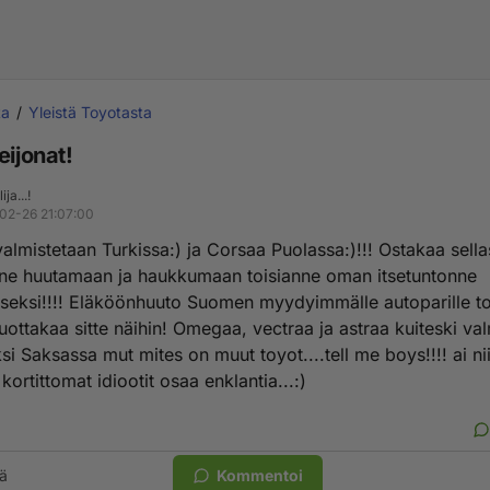
ta
Yleistä Toyotasta
eijonat!
ija...!
02-26 21:07:00
almistetaan Turkissa:) ja Corsaa Puolassa:)!!! Ostakaa sella
nne huutamaan ja haukkumaan toisianne oman itsetuntonne
seksi!!!! Eläköönhuuto Suomen myydyimmälle autoparille to
.luottakaa sitte näihin! Omegaa, vectraa ja astraa kuiteski va
i Saksassa mut mites on muut toyot....tell me boys!!!! ai ni
kortittomat idiootit osaa enklantia...:)
ä
Kommentoi