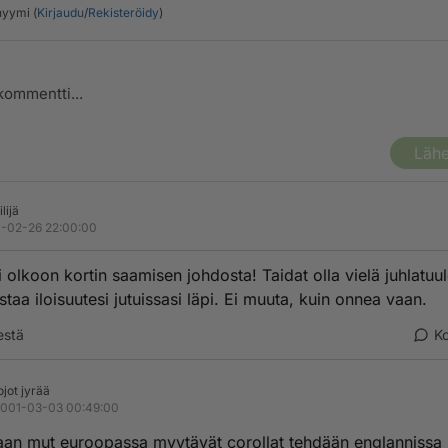
yymi (
Kirjaudu
/
Rekisteröidy
)
Lähe
lijä
-02-26 22:00:00
 olkoon kortin saamisen johdosta! Taidat olla vielä juhlatuul
staa iloisuutesi jutuissasi läpi. Ei muuta, kuin onnea vaan.
estä
K
ojot jyrää
001-03-03 00:49:00
aan mut euroopassa myytävät corollat tehdään englannissa 