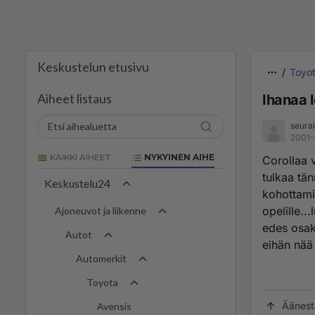
Keskustelun etusivu
Toyo
Aiheet listaus
Ihanaa l
seurail
2001-
KAIKKI AIHEET
NYKYINEN AIHE
Corollaa v
tulkaa tä
Keskustelu24
kohottami
opelille..
Ajoneuvot ja liikenne
edes osaks
Autot
eihän nää 
Automerkit
Toyota
Äänest
Avensis