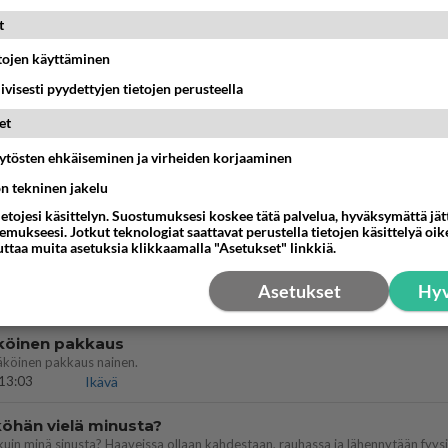
ein täysi-ikäinen hukkui?
t
20:09
Iisalmi
etojen käyttäminen
iivisesti pyydettyjen tietojen perusteella
Perussuomalaisten kannatus nousi rytinäll
et
03:24
Maailman menoa
äytösten ehkäiseminen ja virheiden korjaaminen
köinen
ön tekninen jakelu
 ?
ietojesi käsittelyn. Suostumuksesi koskee tätä palvelua, hyväksymättä jä
16:24
Ikävä
mukseesi. Jotkut teknologiat saattavat perustella tietojen käsittelyä oike
uttaa muita asetuksia klikkaamalla "Asetukset" linkkiä.
llut
illämme?
Asetukset
Hyv
14:44
Ikävä
köinen pakkaus
äköinen pakkaus nainen.
13:03
Ikävä
öhän vielä minusta?