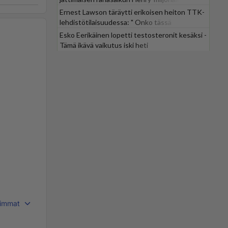
Ernest Lawson täräytti erikoisen heiton TTK-
lehdistötilaisuudessa: " Onko tässä
tarkoituksena...?"
Esko Eerikäinen lopetti testosteronit kesäksi -
Tämä ikävä vaikutus iski heti
immat