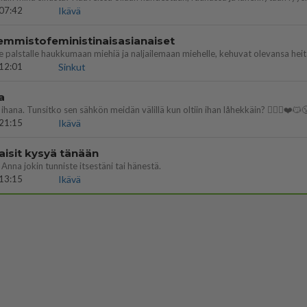
07:42
Ikävä
emmistofeministinaisasianaiset
12:01
Sinkut
a
ihana. Tunsitko sen sähkön meidän välillä kun oltiin ihan låhekkäin? 👩‍❤️‍👩❤️😼
21:15
Ikävä
aisit kysyä tänään
 Anna jokin tunniste itsestäni tai hänestä.
13:15
Ikävä