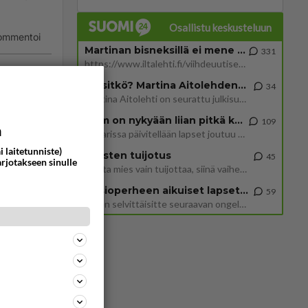
Osallistu keskusteluun
ommentoi
Martinan bisneksillä ei mene hyvin
331
https://www.iltalehti.fi/viihdeuutiset/a/c46da6ab-340f-4790-aaa7-0865eed2336 Yrityksen konkurssihakemus on tullut kärä
Tiesitkö? Martina Aitolehden isäpuoli on tämä suosittu laulaja
34
Martina Aitolehti on seurattu julkisuuden henkilö. Lähipiiriin mahtuu muitakin tunnettuja henkilöitä. Tiesitkö, että Ma
2 km on nykyään liian pitkä koulumatka
109
a
Hesarissa päivitellään lapset joutuu nyt kulkemaan 2 km kouluun jösses. Ruostefillarilla tuo matka menee vaikka miten äk
i laitetunniste)
Miesten tuijotus
45
arjotakseen sinulle
Mutta mies vain tuijottaa, siinä vaiheessa käännän itse pään pois. Mikä juttu? Yleensä jos joku tuijottaa tai katsoo, hä
Uusioperheen aikuiset lapset tyhjentää jääkaapin käydessään
59
Miten selvittäisitte seuraavan ongelman, meillä on uusioperhe, minulla teini-ikäiset lapset ja puolisolla aikuiset, jotk
48
950
Olen säälittävä, mitä tulee sinun kohtaamiseen. Tunnen vaan itseni todella epävarmaksi sun kanssa. Jos minun olisi pitän