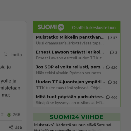
Osallistu keskusteluun
Muistatko Mikkelin panttivankidraaman?
57
Uusi draamasarja järkyttävästä tapauksesta on tulossa. Tositapahtumiin perustuva sarja ammentaa vuoden 1986 Mikkelin pan
Ernest Lawson täräytti erikoisen heiton TTK-lehdistötilaisuudessa: " Onko tässä tarkoituksena...?"
3
Ilmoita
Ernest Lawson esitteli uudet TTK-tähtioppilaat ja opettajat torstaina 6.8. lehdistölle. Tulevalla kaudella on yksi hausk
sia ja
Jos SDP ei voita reilusti, persut kumoavat demokratian Suomesta
620
Näin tekisi ainakin Rydman seuratessaan idolinsa Trumpin mallia https://www.is.fi/politiikka/art-2000012187244.html
yolle ja
Uuden TTK-juontajan ympärillä epätietoisuus sakenee - Nyt MTV hämmentää soppaa
36
lmistetaan
TTK tulee taas tänä syksynä. Ohjelman uudet tähtioppilaat julkistetaan torstaina 6. elokuuta klo 14 alkavassa lehdistö
i mut
Mitä tuot pöytään parisuhteessa?
466
Siinäpä se kysymys on otsikossa. Mitäpä siis tuot/toisit pöytään parisuhteessa? Oletko mies vai nainen? Koetko sen mitä
2
266
SUOMI24 VIIHDE
Muistatko? Kädestä suuhun elävä Satu sai
Jaa
jättimäisen rahasalkun Henry-miljonääriltä