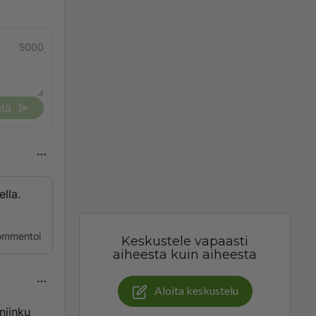
5000
tä
ella.
ommentoi
Keskustele vapaasti
aiheesta kuin aiheesta
Aloita keskustelu
niinku