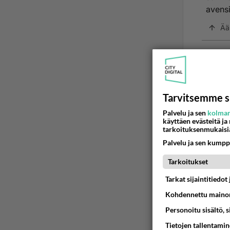
avensi
Ää
Tarvitsemme s
Palvelu ja sen
kolman
käyttäen evästeitä ja
tarkoituksenmukaisi
Palvelu ja sen kumpp
LUETUI
Tarkoitukset
PÄIVÄ
VI
Tarkat sijaintitiedo
Kohdennettu mainon
Anteeksi
Personoitu sisältö, 
06.08.2026 
Tietojen tallentamine