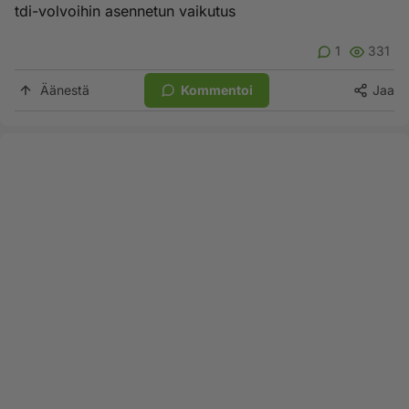
tdi-volvoihin asennetun vaikutus
1
331
Äänestä
Kommentoi
Jaa