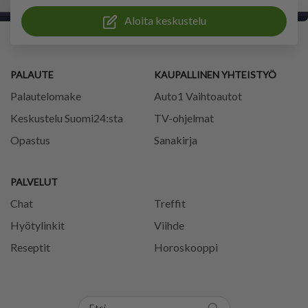
Aloita keskustelu
PALAUTE
KAUPALLINEN YHTEISTYÖ
Palautelomake
Auto1 Vaihtoautot
Keskustelu Suomi24:sta
TV-ohjelmat
Opastus
Sanakirja
PALVELUT
Chat
Treffit
Hyötylinkit
Viihde
Reseptit
Horoskooppi