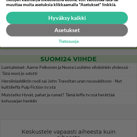
muuttaa muita asetuksia klikkaamalla "Asetukset" linkkiä.
Jos SDP ei voita reilusti, persut kumoavat demokratian Suomesta
620
Näin tekisi ainakin Rydman seuratessaan idolinsa Trumpin mallia https://www.is.fi/politiikka/art-2000012187244.html
Hyväksy kaikki
Uuden TTK-juontajan ympärillä epätietoisuus sakenee - Nyt MTV hämmentää soppaa
44
TTK tulee taas tänä syksynä. Ohjelman uudet tähtioppilaat julkistetaan torstaina 6. elokuuta klo 14 alkavassa lehdistö
Asetukset
Mitä tuot pöytään parisuhteessa?
480
Tietosuoja
Siinäpä se kysymys on otsikossa. Mitäpä siis tuot/toisit pöytään parisuhteessa? Oletko mies vai nainen? Koetko sen mitä
SUOMI24 VIIHDE
Luetuimmat: Aarne Pelkonen ja Noora Louhimo vihdoinkin yhdessä -
Tätä moni jo odotti
Heroiiniaddiktin rooli sai John Travoltan uran nousukiitoon - Nyt
kulttileffa Pulp Fiction tv:stä
Muistatko Hyvät, pahat ja rumat? Tämä leffa tv:ssä herättää
kohusarjan henkiin
Keskustele vapaasti aiheesta kuin