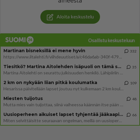
aiheesta
Aloita keskustelu
Osallistu keskusteluun
Martinan bisneksillä ei mene hyvin
332
https://www.iltalehti.fi/viihdeuutiset/a/c46da6ab-340f-4790-aaa7-0865eed2336 Yrityksen konkurssihakemus on tullut kärä
Tiesitkö? Martina Aitolehden isäpuoli on tämä suosittu laulaja
35
Martina Aitolehti on seurattu julkisuuden henkilö. Lähipiiriin mahtuu muitakin tunnettuja henkilöitä. Tiesitkö, että Ma
2 km on nykyään liian pitkä koulumatka
109
Hesarissa päivitellään lapset joutuu nyt kulkemaan 2 km kouluun jösses. Ruostefillarilla tuo matka menee vaikka miten äk
Miesten tuijotus
48
Mutta mies vain tuijottaa, siinä vaiheessa käännän itse pään pois. Mikä juttu? Yleensä jos joku tuijottaa tai katsoo, hä
Uusioperheen aikuiset lapset tyhjentää jääkaapin käydessään
66
Miten selvittäisitte seuraavan ongelman, meillä on uusioperhe, minulla teini-ikäiset lapset ja puolisolla aikuiset, jotk