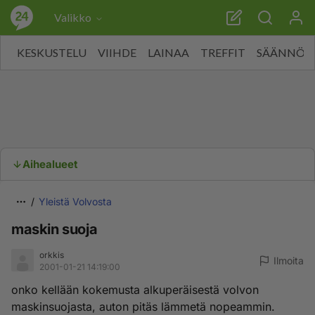
Valikko
KESKUSTELU
VIIHDE
LAINAA
TREFFIT
SÄÄNNÖT
Aihealueet
Yleistä Volvosta
maskin suoja
orkkis
Ilmoita
2001-01-21 14:19:00
onko kellään kokemusta alkuperäisestä volvon
maskinsuojasta, auton pitäs lämmetä nopeammin.