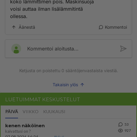
koko lämmittimen pois. Maskinsuoja
voisi auttaa ilman lisälämmitintä
ollessa.
Äänestä
Kommentoi
Kommentoi aloitusta...
Ketjusta on poistettu
0
sääntöjenvastaista viestiä.
Takaisin ylös
LUETUIMMAT KESKUSTELUT
PÄIVÄ
VIIKKO
KUUKAUSI
53
kenen näköinen
927
kaivattusi on ?