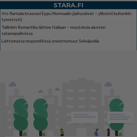
STARA.FI
IIro Rantala kruunasi Eppu Normaalin jäähyväiset – ylilyönti kuitenkin
tyrmistytti
Tallinkin Romantika lähtee Italiaan – muutoksia alusten
satamapaikoissa
Laittomassa mopomiitissä onnettomuus Seinäjoella