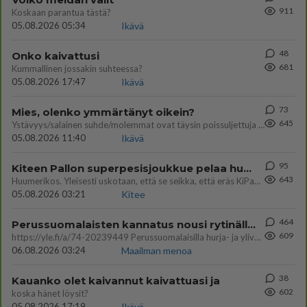
911
Koskaan parantua tästä?
05.08.2026 05:34
Ikävä
48
Onko kaivattusi
681
Kummallinen jossakin suhteessa?
05.08.2026 17:47
Ikävä
73
Mies, olenko ymmärtänyt oikein?
645
Ystävyys/salainen suhde/molemmat ovat täysin poissuljettuja asioita? Nainen
05.08.2026 11:40
Ikävä
95
Kiteen Pallon superpesisjoukkue pelaa huumeiden vaikutuksen alaisena
643
Huumerikos. Yleisesti uskotaan, että se seikka, että eräs KiPan pelaaja kärähtää huumeista, on vain jäävuoren huippu. M
05.08.2026 03:21
Kitee
464
Perussuomalaisten kannatus nousi rytinällä Ylen tänään julkaisemassa tuoreimmassa gallup-kyselyssä.
609
https://yle.fi/a/74-20239449 Perussuomalaisilla hurja- ja ylivoimaisesti suurin nousu tässä uudessa Ylen gallupissa. Kyl
06.08.2026 03:24
Maailman menoa
38
Kauanko olet kaivannut kaivattuasi ja
602
koska hänet löysit?
05.08.2026 17:19
Ikävä