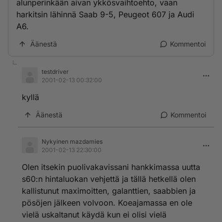
alunperinkään aivan ykkösvaihtoehto, vaan
harkitsin lähinnä Saab 9-5, Peugeot 607 ja Audi
A6.
Äänestä
Kommentoi
testdriver
2001-02-13 00:32:00
kyllä
Äänestä
Kommentoi
Nykyinen mazdamies
2001-02-13 22:30:00
Olen itsekin puolivakavissani hankkimassa uutta
s60:n hintaluokan vehjettä ja tällä hetkellä olen
kallistunut maximoitten, galanttien, saabbien ja
pösöjen jälkeen volvoon. Koeajamassa en ole
vielä uskaltanut käydä kun ei olisi vielä