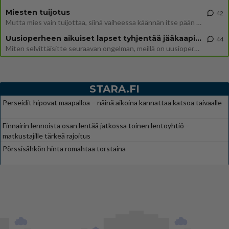
Miesten tuijotus
42
Mutta mies vain tuijottaa, siinä vaiheessa käännän itse pään pois. Mikä juttu? Yleensä jos joku tuijottaa tai katsoo, hä
Uusioperheen aikuiset lapset tyhjentää jääkaapin käydessään
44
Miten selvittäisitte seuraavan ongelman, meillä on uusioperhe, minulla teini-ikäiset lapset ja puolisolla aikuiset, jotk
STARA.FI
Perseidit hipovat maapalloa – näinä aikoina kannattaa katsoa taivaalle
Finnairin lennoista osan lentää jatkossa toinen lentoyhtiö –
matkustajille tärkeä rajoitus
Pörssisähkön hinta romahtaa torstaina