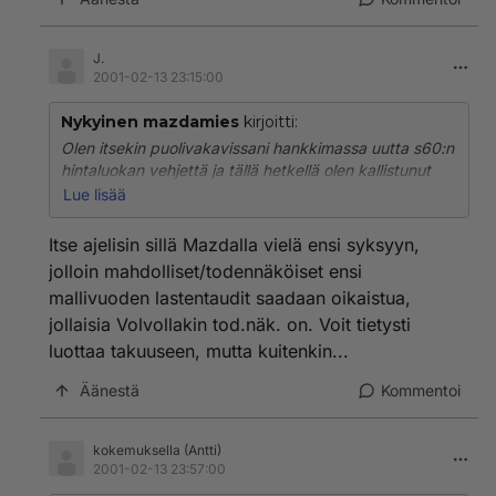
turvallisesti ja mukavasti seuraavat 5-10 vuotta.
J.
2001-02-13 23:15:00
Nykyinen mazdamies
kirjoitti:
Olen itsekin puolivakavissani hankkimassa uutta s60:n
hintaluokan vehjettä ja tällä hetkellä olen kallistunut
maximoitten, galanttien, saabbien ja pösöjen jälkeen
Lue lisää
volvoon. Koeajamassa en ole vielä uskaltanut käydä
kun ei olisi vielä pakottavaa tarvetta vaihtaa 10 vuotta
Itse ajelisin sillä Mazdalla vielä ensi syksyyn,
vanhaa 626 pois...Saa nyt nähdä mihinkä päätyy
jolloin mahdolliset/todennäköiset ensi
ennen lopullista päätöstä. Mutta tarkoitus olisi ostaa
mallivuoden lastentaudit saadaan oikaistua,
kerralla sellainen vehje että sillä voisi huoletta ajella
jollaisia Volvollakin tod.näk. on. Voit tietysti
turvallisesti ja mukavasti seuraavat 5-10 vuotta.
luottaa takuuseen, mutta kuitenkin...
Äänestä
Kommentoi
kokemuksella (Antti)
2001-02-13 23:57:00