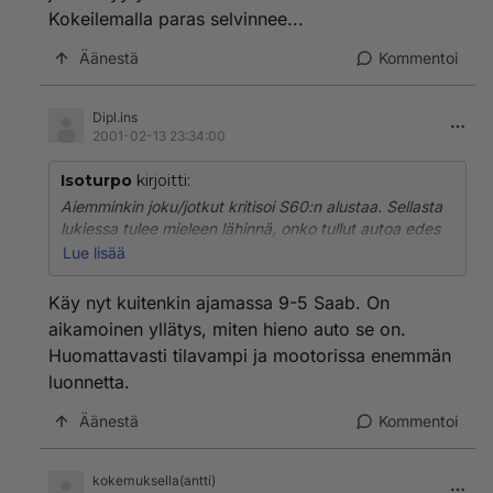
Kokeilemalla paras selvinnee...
Äänestä
Kommentoi
Dipl.ins
2001-02-13 23:34:00
Isoturpo
kirjoitti:
Aiemminkin joku/jotkut kritisoi S60:n alustaa. Sellasta
lukiessa tulee mieleen lähinnä, onko tullut autoa edes
ajettua. Tai mihin vertaa. S60:n alusta on mielestäni,
Lue lisää
kahta eri mallia (170hv ja 2.4T) ajettuani, luokassaan
paras. Ei toki mikään huippu urheilullinen tärinälauta,
Käy nyt kuitenkin ajamassa 9-5 Saab. On
mutta se ei ole tarkoituskaan. Sen sijaan mielestäni se
aikamoinen yllätys, miten hieno auto se on.
on jämäkin luokassaan. Muita kilpailijoita olen kokeillut,
Huomattavasti tilavampi ja mootorissa enemmän
mutta en Saabia. Yleensäkin S60:n ajettavuus on
luonnetta.
parasta a-luokkaa. Ainoa negatiivinen tekijä on
ohjaustunto. Sitä lisää ja auto ei ainakaan huononisi.
Äänestä
Kommentoi
Tosin jos vertaa C-mersuun, kuten alkuperäinen
kysyjä, eipä voi Volvon ohjausta moittia.
kokemuksella(antti)
Takatilat ja näkyvyys muualle kuin eteen sen sijaan