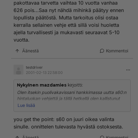
pakottavaa tarvetta vaihtaa 10 vuotta vanhaa
626 pois...Saa nyt nähdä mihinkä päätyy ennen
lopullista päätöstä. Mutta tarkoitus olisi ostaa
kerralla sellainen vehje että sillä voisi huoletta
ajella turvallisesti ja mukavasti seuraavat 5-10
vuotta.
Äänestä
Kommentoi
testdriver
2001-02-13 22:58:00
Nykyinen mazdamies
kirjoitti:
Olen itsekin puolivakavissani hankkimassa uutta s60:n
hintaluokan vehjettä ja tällä hetkellä olen kallistunut
maximoitten, galanttien, saabbien ja pösöjen jälkeen
Lue lisää
volvoon. Koeajamassa en ole vielä uskaltanut käydä
kun ei olisi vielä pakottavaa tarvetta vaihtaa 10 vuotta
you get the point: s60 on juuri oikea valinta
vanhaa 626 pois...Saa nyt nähdä mihinkä päätyy
sinulle. onnittelen tulevasta hyvästä ostoksesta.
ennen lopullista päätöstä. Mutta tarkoitus olisi ostaa
kerralla sellainen vehje että sillä voisi huoletta ajella
Äänestä
Kommentoi