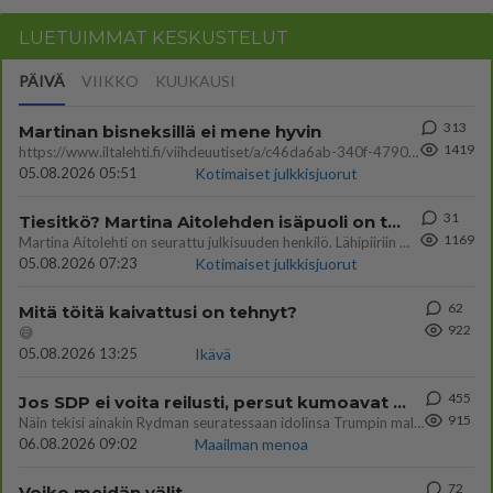
LUETUIMMAT KESKUSTELUT
PÄIVÄ
VIIKKO
KUUKAUSI
313
Martinan bisneksillä ei mene hyvin
1419
https://www.iltalehti.fi/viihdeuutiset/a/c46da6ab-340f-4790-aaa7-0865eed2336 Yrityksen konkurssihakemus on tullut kärä
05.08.2026 05:51
Kotimaiset julkkisjuorut
31
Tiesitkö? Martina Aitolehden isäpuoli on tämä suosittu laulaja
1169
Martina Aitolehti on seurattu julkisuuden henkilö. Lähipiiriin mahtuu muitakin tunnettuja henkilöitä. Tiesitkö, että Ma
05.08.2026 07:23
Kotimaiset julkkisjuorut
62
Mitä töitä kaivattusi on tehnyt?
922
😅
05.08.2026 13:25
Ikävä
455
Jos SDP ei voita reilusti, persut kumoavat demokratian Suomesta
915
Näin tekisi ainakin Rydman seuratessaan idolinsa Trumpin mallia https://www.is.fi/politiikka/art-2000012187244.html
06.08.2026 09:02
Maailman menoa
72
Voiko meidän välit