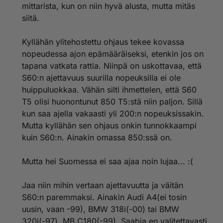
mittarista, kun on niin hyvä alusta, mutta mitäs
siitä.
Kyllähän ylitehostettu ohjaus tekee kovassa
nopeudessa ajon epämääräiseksi, etenkin jos on
tapana vatkata rattia. Niinpä on uskottavaa, että
S60:n ajettavuus suurilla nopeuksilla ei ole
huippuluokkaa. Vähän silti ihmettelen, että S60
T5 olisi huonontunut 850 T5:stä niin paljon. Sillä
kun saa ajella vakaasti yli 200:n nopeuksissakin.
Mutta kyllähän sen ohjaus onkin tunnokkaampi
kuin S60:n. Ainakin omassa 850:ssä on.
Mutta hei Suomessa ei saa ajaa noin lujaa... :(
Jaa niin mihin vertaan ajettavuutta ja väitän
S60:n paremmaksi. Ainakin Audi A4(ei tosin
uusin, vaan -99), BMW 318i(-00) tai BMW
320i(-97), MB C180(-99). Saabia en valitettavasti