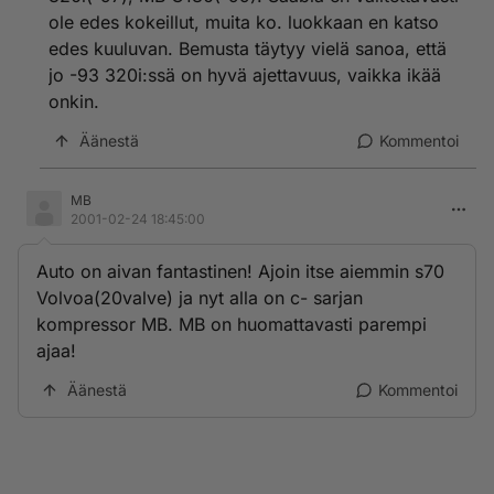
ole edes kokeillut, muita ko. luokkaan en katso
edes kuuluvan. Bemusta täytyy vielä sanoa, että
jo -93 320i:ssä on hyvä ajettavuus, vaikka ikää
onkin.
Äänestä
Kommentoi
MB
2001-02-24 18:45:00
Auto on aivan fantastinen! Ajoin itse aiemmin s70
Volvoa(20valve) ja nyt alla on c- sarjan
kompressor MB. MB on huomattavasti parempi
ajaa!
Äänestä
Kommentoi