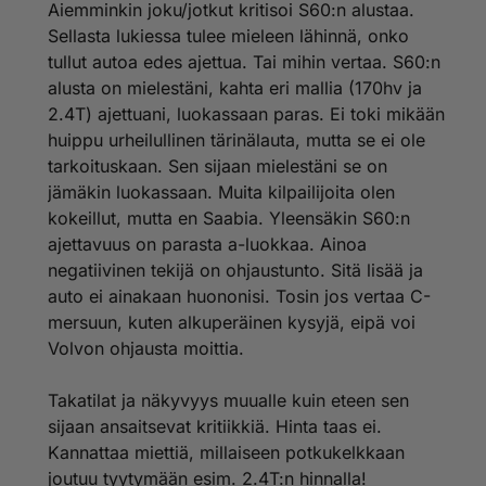
Aiemminkin joku/jotkut kritisoi S60:n alustaa.
Sellasta lukiessa tulee mieleen lähinnä, onko
tullut autoa edes ajettua. Tai mihin vertaa. S60:n
alusta on mielestäni, kahta eri mallia (170hv ja
2.4T) ajettuani, luokassaan paras. Ei toki mikään
huippu urheilullinen tärinälauta, mutta se ei ole
tarkoituskaan. Sen sijaan mielestäni se on
jämäkin luokassaan. Muita kilpailijoita olen
kokeillut, mutta en Saabia. Yleensäkin S60:n
ajettavuus on parasta a-luokkaa. Ainoa
negatiivinen tekijä on ohjaustunto. Sitä lisää ja
auto ei ainakaan huononisi. Tosin jos vertaa C-
mersuun, kuten alkuperäinen kysyjä, eipä voi
Volvon ohjausta moittia.
Takatilat ja näkyvyys muualle kuin eteen sen
sijaan ansaitsevat kritiikkiä. Hinta taas ei.
Kannattaa miettiä, millaiseen potkukelkkaan
joutuu tyytymään esim. 2.4T:n hinnalla!