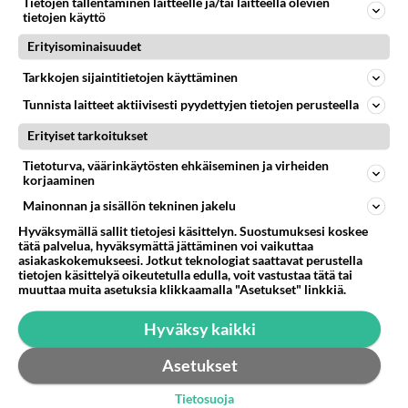
muulla niin volvossa ei käy paljon mitenkään.
Tietojen tallentaminen laitteelle ja/tai laitteella olevien
tietojen käyttö
vaikka saabissa käy huonosti.. kokemusta on
volvon lujuudesta kolarissa
Erityisominaisuudet
Äänestä
Kommentoi
Tarkkojen sijaintitietojen käyttäminen
Tunnista laitteet aktiivisesti pyydettyjen tietojen perusteella
Erityiset tarkoitukset
Tietoturva, väärinkäytösten ehkäiseminen ja virheiden
korjaaminen
Mainonnan ja sisällön tekninen jakelu
Hyväksymällä sallit tietojesi käsittelyn. Suostumuksesi koskee
tätä palvelua, hyväksymättä jättäminen voi vaikuttaa
asiakaskokemukseesi. Jotkut teknologiat saattavat perustella
tietojen käsittelyä oikeutetulla edulla, voit vastustaa tätä tai
muuttaa muita asetuksia klikkaamalla "Asetukset" linkkiä.
Hyväksy kaikki
Asetukset
Tietosuoja