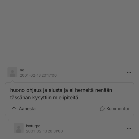
no
2001-02-13 20:17:00
huono ohjaus ja alusta ja ei herneitä nenään
tässähän kysyttiin mielipiteitä
Äänestä
Kommentoi
Isoturpo
2001-02-13 20:31:00