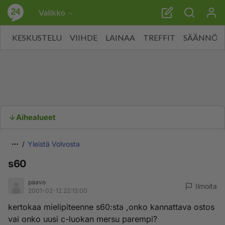
Valikko
KESKUSTELU
VIIHDE
LAINAA
TREFFIT
SÄÄNNÖT
Aihealueet
Yleistä Volvosta
s60
paavo
Ilmoita
2001-02-12 22:15:00
kertokaa mielipiteenne s60:sta ,onko kannattava ostos
vai onko uusi c-luokan mersu parempi?