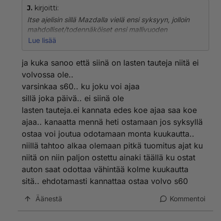
J.
kirjoitti:
Itse ajelisin sillä Mazdalla vielä ensi syksyyn, jolloin
mahdolliset/todennäköiset ensi mallivuoden
lastentaudit saadaan oikaistua, jollaisia Volvollakin
Lue lisää
tod.näk. on. Voit tietysti luottaa takuuseen, mutta
kuitenkin...
ja kuka sanoo että siinä on lasten tauteja niitä ei
volvossa ole..
varsinkaa s60.. ku joku voi ajaa
sillä joka päivä.. ei siinä ole
lasten tauteja.ei kannata edes koe ajaa saa koe
ajaa.. kanaatta mennä heti ostamaan jos syksyllä
ostaa voi joutua odotamaan monta kuukautta..
niillä tahtoo alkaa olemaan pitkä tuomitus ajat ku
niitä on niin paljon ostettu ainaki täällä ku ostat
auton saat odottaa vähintää kolme kuukautta
sitä.. ehdotamasti kannattaa ostaa volvo s60
Äänestä
Kommentoi