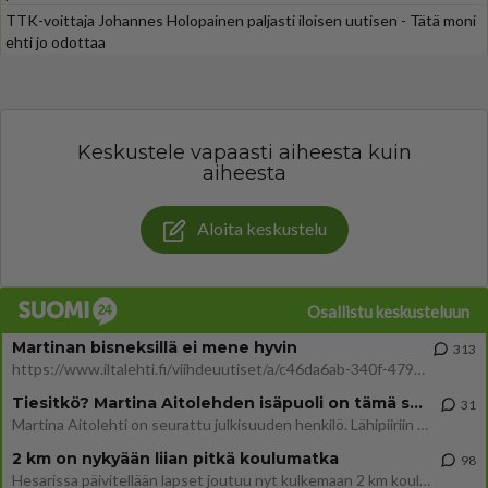
TTK-voittaja Johannes Holopainen paljasti iloisen uutisen - Tätä moni
ehti jo odottaa
Keskustele vapaasti aiheesta kuin
aiheesta
Aloita keskustelu
Osallistu keskusteluun
Martinan bisneksillä ei mene hyvin
313
https://www.iltalehti.fi/viihdeuutiset/a/c46da6ab-340f-4790-aaa7-0865eed2336 Yrityksen konkurssihakemus on tullut kärä
Tiesitkö? Martina Aitolehden isäpuoli on tämä suosittu laulaja
31
Martina Aitolehti on seurattu julkisuuden henkilö. Lähipiiriin mahtuu muitakin tunnettuja henkilöitä. Tiesitkö, että Ma
2 km on nykyään liian pitkä koulumatka
98
Hesarissa päivitellään lapset joutuu nyt kulkemaan 2 km kouluun jösses. Ruostefillarilla tuo matka menee vaikka miten äk