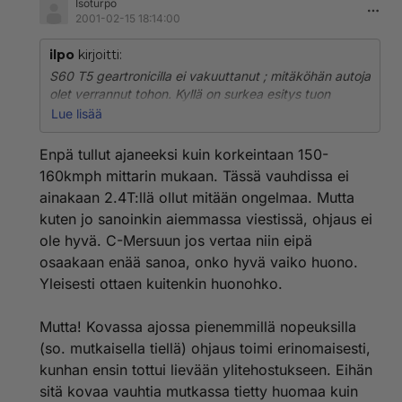
Isoturpo
2001-02-15 18:14:00
ilpo
kirjoitti:
S60 T5 geartronicilla ei vakuuttanut ; mitäköhän autoja
olet verrannut tohon. Kyllä on surkea esitys tuon
tehoiseksi autoksi.Ohjauksessa ei ole tarkkuutta
Lue lisää
tarpeeksi joten ei sovellu hyvin nopeaan
ajoon.Alustakin enemmän mukavuushakuinen.180
Enpä tullut ajaneeksi kuin korkeintaan 150-
kympin vauhdissa oli pakko hiljentää kun auto tuntui
160kmph mittarin mukaan. Tässä vauhdissa ei
nousevan ilmaan...
ainakaan 2.4T:llä ollut mitään ongelmaa. Mutta
kuten jo sanoinkin aiemmassa viestissä, ohjaus ei
ole hyvä. C-Mersuun jos vertaa niin eipä
osaakaan enää sanoa, onko hyvä vaiko huono.
Yleisesti ottaen kuitenkin huonohko.
Mutta! Kovassa ajossa pienemmillä nopeuksilla
(so. mutkaisella tiellä) ohjaus toimi erinomaisesti,
kunhan ensin tottui lievään ylitehostukseen. Eihän
sitä kovaa vauhtia mutkassa tietty huomaa kuin