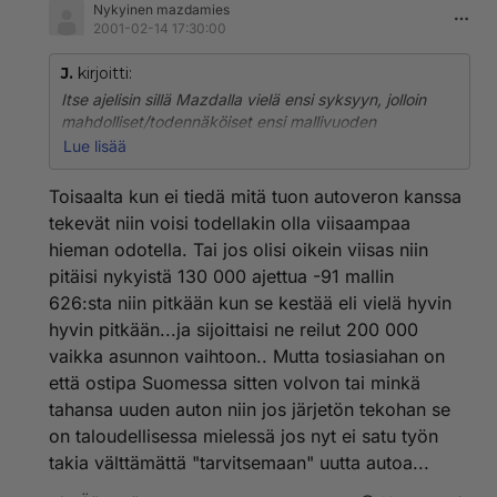
Nykyinen mazdamies
2001-02-14 17:30:00
J.
kirjoitti:
Itse ajelisin sillä Mazdalla vielä ensi syksyyn, jolloin
mahdolliset/todennäköiset ensi mallivuoden
lastentaudit saadaan oikaistua, jollaisia Volvollakin
Lue lisää
tod.näk. on. Voit tietysti luottaa takuuseen, mutta
kuitenkin...
Toisaalta kun ei tiedä mitä tuon autoveron kanssa
tekevät niin voisi todellakin olla viisaampaa
hieman odotella. Tai jos olisi oikein viisas niin
pitäisi nykyistä 130 000 ajettua -91 mallin
626:sta niin pitkään kun se kestää eli vielä hyvin
hyvin pitkään...ja sijoittaisi ne reilut 200 000
vaikka asunnon vaihtoon.. Mutta tosiasiahan on
että ostipa Suomessa sitten volvon tai minkä
tahansa uuden auton niin jos järjetön tekohan se
on taloudellisessa mielessä jos nyt ei satu työn
takia välttämättä "tarvitsemaan" uutta autoa...