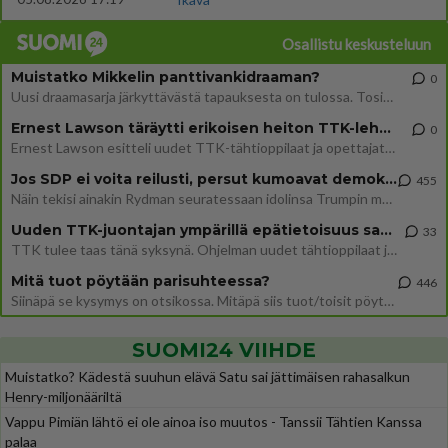
Osallistu keskusteluun
Muistatko Mikkelin panttivankidraaman?
0
Uusi draamasarja järkyttävästä tapauksesta on tulossa. Tositapahtumiin perustuva sarja ammentaa vuoden 1986 Mikkelin pan
Ernest Lawson täräytti erikoisen heiton TTK-lehdistötilaisuudessa: " Onko tässä tarkoituksena...?"
0
Ernest Lawson esitteli uudet TTK-tähtioppilaat ja opettajat torstaina 6.8. lehdistölle. Tulevalla kaudella on yksi hausk
Jos SDP ei voita reilusti, persut kumoavat demokratian Suomesta
455
Näin tekisi ainakin Rydman seuratessaan idolinsa Trumpin mallia https://www.is.fi/politiikka/art-2000012187244.html
Uuden TTK-juontajan ympärillä epätietoisuus sakenee - Nyt MTV hämmentää soppaa
33
TTK tulee taas tänä syksynä. Ohjelman uudet tähtioppilaat julkistetaan torstaina 6. elokuuta klo 14 alkavassa lehdistö
Mitä tuot pöytään parisuhteessa?
446
Siinäpä se kysymys on otsikossa. Mitäpä siis tuot/toisit pöytään parisuhteessa? Oletko mies vai nainen? Koetko sen mitä
SUOMI24 VIIHDE
Muistatko? Kädestä suuhun elävä Satu sai jättimäisen rahasalkun
Henry-miljonääriltä
Vappu Pimiän lähtö ei ole ainoa iso muutos - Tanssii Tähtien Kanssa
palaa