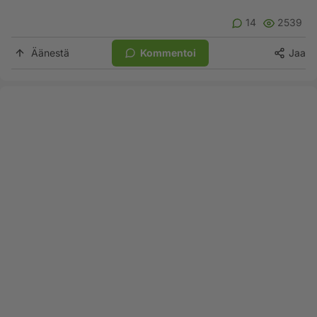
14
2539
Äänestä
Kommentoi
Jaa