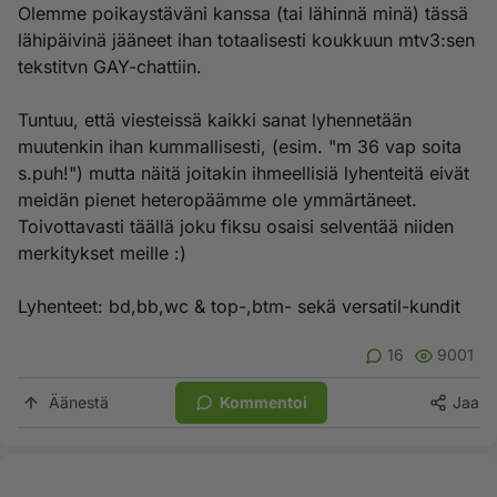
Olemme poikaystäväni kanssa (tai lähinnä minä) tässä
lähipäivinä jääneet ihan totaalisesti koukkuun mtv3:sen
tekstitvn GAY-chattiin.
Tuntuu, että viesteissä kaikki sanat lyhennetään
muutenkin ihan kummallisesti, (esim. "m 36 vap soita
s.puh!") mutta näitä joitakin ihmeellisiä lyhenteitä eivät
meidän pienet heteropäämme ole ymmärtäneet.
Toivottavasti täällä joku fiksu osaisi selventää niiden
merkitykset meille :)
Lyhenteet: bd,bb,wc & top-,btm- sekä versatil-kundit
16
9001
Äänestä
Kommentoi
Jaa