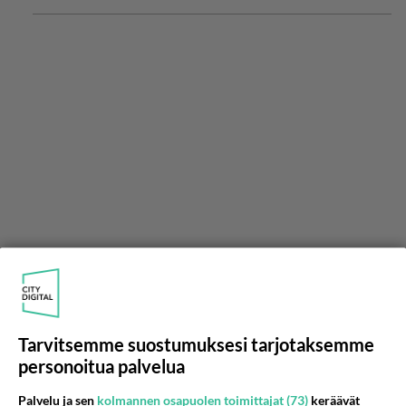
Tarvitsemme suostumuksesi tarjotaksemme
personoitua palvelua
Palvelu ja sen
kolmannen osapuolen toimittajat (73)
keräävät