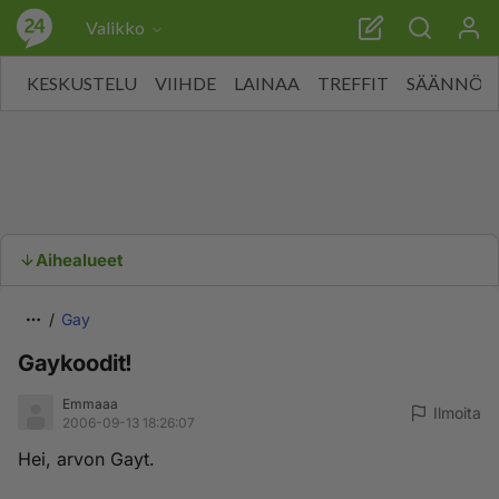
Valikko
KESKUSTELU
VIIHDE
LAINAA
TREFFIT
SÄÄNNÖT
Aihealueet
Gay
Gaykoodit!
Emmaaa
Ilmoita
2006-09-13 18:26:07
Hei, arvon Gayt.