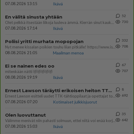
07.08.2026 13:15
Ikävä
52
En välitä sinusta yhtään
730
Olet pelkkä itsestään liikoja luuleva ämmä. Kierrän sinut kaukaa nyt ja aina. Olit mulle pelkkä lelu vaan.
07.08.2026 17:14
Ikävä
332
Poliisi yritti murhata mopopojan
708
Nyt menee kissalan poikien touhu liian pitkälle! https://www.is.fi/kotimaa/art-2000012193221.html Karu video mopomiiti
08.08.2026 21:05
Maailman menoa
67
Ei se nainen edes oo
707
mitenkään nätti 🤣🤣🤣🤣🤣
08.08.2026 19:19
Ikävä
8
Ernest Lawson täräytti erikoisen heiton TTK-lehdistötilaisuudessa: " Onko tässä tarkoituksena...?"
692
Ernest Lawson esitteli uudet TTK-tähtioppilaat ja opettajat torstaina 6.8. lehdistölle. Tulevalla kaudella on yksi hausk
07.08.2026 07:20
Kotimaiset julkkisjuorut
35
Olen luovuttanut
642
Välimme menivät niin pahasti solmuun, ettei niitä voi enää korjata. On aika jatkaa elämässä eteenpäin. Toivon sulle kaik
07.08.2026 15:03
Ikävä