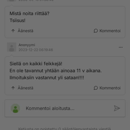
Mistä noita riittää?
Tsiisus!
Äänestä
Kommentoi
Anonyymi
2023-12-22 06:19:46
Siellä on kaikki feikkejä!
En ole tavannut yhtään ainoaa 11 v aikana.
Ilmoituksiin vastannut yli sataan!!!!
Äänestä
Kommentoi
Kommentoi aloitusta...
Ketjusta on poistettu
0
sääntöjenvastaista viestiä.