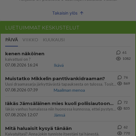
Takaisin ylös
LUETUIMMAT KESKUSTELUT
PÄIVÄ
VIIKKO
KUUKAUSI
61
kenen näköinen
1082
kaivattusi on ?
07.08.2026 16:24
Ikävä
76
Muistatko Mikkelin panttivankidraaman?
869
Uusi draamasarja järkyttävästä tapauksesta on tulossa. Tositapahtumiin perustuva sarja ammentaa vuoden 1986 Mikkelin pan
07.08.2026 07:39
Maailman menoa
72
Iäkäs Jämsäläinen mies kuoli poliisiautoon matkalla Jyväskylän putkaan
835
Iäkäs vanhus humalassa niin huonossa kunnossa, ettei pystynyt huolehtimaan itsestään niin ainoa apu sillä hetkellä oli
07.08.2026 12:07
Jämsä
62
Mitä haluaisit kysyä tänään
770
Kaivatultasi? Anna jokin tunniste itsestäni tai hänestä.