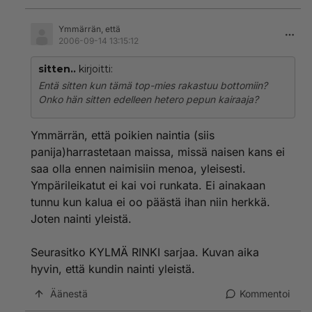
Ymmärrän, että
2006-09-14 13:15:12
sitten..
kirjoitti:
Entä sitten kun tämä top-mies rakastuu bottomiin?
Onko hän sitten edelleen hetero pepun kairaaja?
Ymmärrän, että poikien naintia (siis
panija)harrastetaan maissa, missä naisen kans ei
saa olla ennen naimisiin menoa, yleisesti.
Ympärileikatut ei kai voi runkata. Ei ainakaan
tunnu kun kalua ei oo päästä ihan niin herkkä.
Joten nainti yleistä.
Seurasitko KYLMÄ RINKI sarjaa. Kuvan aika
hyvin, että kundin nainti yleistä.
Äänestä
Kommentoi