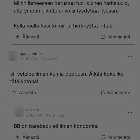
päästä ihan niin herkkä. Joten nainti yleistä.
Mihin ihmeeseen perustuu tuo ikuinen harhaluulo,
että ympärileikattu ei voisi tyydyttää itseään.
Seurasitko KYLMÄ RINKI sarjaa. Kuvan aika hyvin,
että kundin nainti yleistä.
Kyllä mulla käsi toimii, ja herkkyyttä riittää.
Äänestä
Kommentoi
ajaa vanteilla
2006-09-13 21:43:09
eli vetelee ilman kumia peppuun. Älkää kokeilko
tätä kotona!
Äänestä
Kommentoi
olololol
2006-09-14 00:17:55
BB on bareback eli ilman kondomia.
Äänestä
Kommentoi