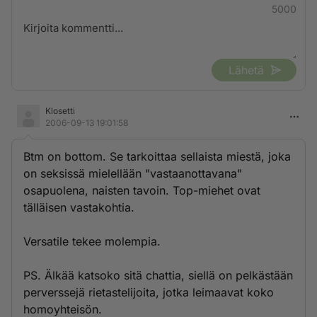
5000
Lähetä
Klosetti
2006-09-13 19:01:58
Btm on bottom. Se tarkoittaa sellaista miestä, joka
on seksissä mielellään "vastaanottavana"
osapuolena, naisten tavoin. Top-miehet ovat
tälläisen vastakohtia.
Versatile tekee molempia.
PS. Älkää katsoko sitä chattia, siellä on pelkästään
perverssejä rietastelijoita, jotka leimaavat koko
homoyhteisön.