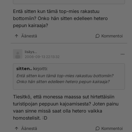
Entä sitten kun tämä top-mies rakastuu
bottomiin? Onko hän sitten edelleen hetero
pepun kairaaja?
Äänestä
Kommentoi
lisäys...
2006-09-13 22:13:32
sitten..
kirjoitti:
Entä sitten kun tämä top-mies rakastuu bottomiin?
Onko hän sitten edelleen hetero pepun kairaaja?
Tiesitkö, että monessa maassa sut hirtettäisiin
turistipojan peppuun kajoamisesta? Joten painu
vaan sinne missä saat olla hetero vaikka
homostelisit. :D
Äänestä
Kommentoi