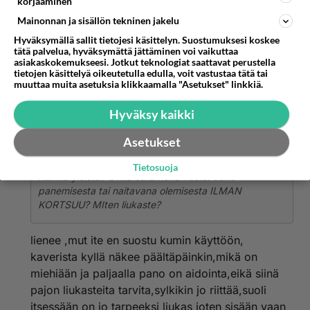
korjaaminen
Mainonnan ja sisällön tekninen jakelu
Kuinka yleistä? Onko sulla kokemusta. Joko
Hyväksymällä sallit tietojesi käsittelyn. Suostumuksesi koskee
panemisesta tai naitavana olemisesta ILMAN
tätä palvelua, hyväksymättä jättäminen voi vaikuttaa
KORTSUU? MIten liukaste?
asiakaskokemukseesi. Jotkut teknologiat saattavat perustella
tietojen käsittelyä oikeutetulla edulla, voit vastustaa tätä tai
Äänestä
Kommentoi
muuttaa muita asetuksia klikkaamalla "Asetukset" linkkiä.
Hyväksy kaikki
ltm
2006-09-18 20:40:11
Asetukset
Kuinka yleistä
kirjoitti:
Tietosuoja
Kuinka yleistä? Onko sulla kokemusta. Joko
panemisesta tai naitavana olemisesta ILMAN
KORTSUU? MIten liukaste?
lienee ,mut ite en suostu kumin käyttöön,
kaverista kyllä näkee päältäpäinkin,mikä on
miehiään ja paljaalla pano on aidointa,eikä siinä
pajon liukasteita tarvita,sylkikin jo riittää,suoli
itsessään on jo tarpeeksi liukas joten sisään vaan