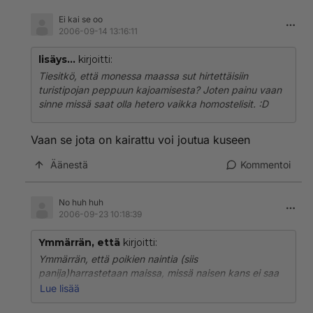
Ei kai se oo
2006-09-14 13:16:11
lisäys...
kirjoitti:
Tiesitkö, että monessa maassa sut hirtettäisiin
turistipojan peppuun kajoamisesta? Joten painu vaan
sinne missä saat olla hetero vaikka homostelisit. :D
Vaan se jota on kairattu voi joutua kuseen
Äänestä
Kommentoi
No huh huh
2006-09-23 10:18:39
Ymmärrän, että
kirjoitti:
Ymmärrän, että poikien naintia (siis
panija)harrastetaan maissa, missä naisen kans ei saa
olla ennen naimisiin menoa, yleisesti. Ympärileikatut ei
Lue lisää
kai voi runkata. Ei ainakaan tunnu kun kalua ei oo