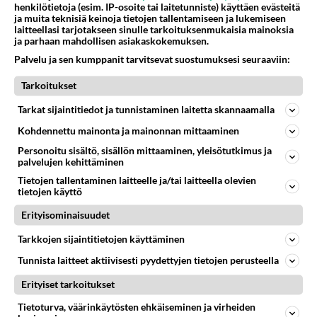
henkilötietoja (esim. IP-osoite tai laitetunniste) käyttäen evästeitä
ja muita teknisiä keinoja tietojen tallentamiseen ja lukemiseen
laitteellasi tarjotakseen sinulle tarkoituksenmukaisia mainoksia
ja parhaan mahdollisen asiakaskokemuksen.
Palvelu ja sen kumppanit tarvitsevat suostumuksesi seuraaviin:
Tarkoitukset
Tarkat sijaintitiedot ja tunnistaminen laitetta skannaamalla
Kohdennettu mainonta ja mainonnan mittaaminen
Ilman vai
Personoitu sisältö, sisällön mittaaminen, yleisötutkimus ja
palvelujen kehittäminen
2006-09-14 13:17:42
Tietojen tallentaminen laitteelle ja/tai laitteella olevien
Käytätkö aina naidessa peppuun kortsua?
tietojen käyttö
Äänestä
Kommentoi
Erityisominaisuudet
Tarkkojen sijaintitietojen käyttäminen
Kuinka yleistä
Tunnista laitteet aktiivisesti pyydettyjen tietojen perusteella
2006-09-14 13:19:50
Erityiset tarkoitukset
olololol
kirjoitti:
BB on bareback eli ilman kondomia.
Tietoturva, väärinkäytösten ehkäiseminen ja virheiden