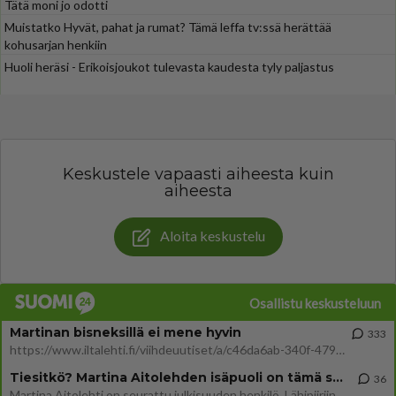
Tätä moni jo odotti
Muistatko Hyvät, pahat ja rumat? Tämä leffa tv:ssä herättää
kohusarjan henkiin
Huoli heräsi - Erikoisjoukot tulevasta kaudesta tyly paljastus
Keskustele vapaasti aiheesta kuin
aiheesta
Aloita keskustelu
Osallistu keskusteluun
Martinan bisneksillä ei mene hyvin
333
https://www.iltalehti.fi/viihdeuutiset/a/c46da6ab-340f-4790-aaa7-0865eed2336 Yrityksen konkurssihakemus on tullut kärä
Tiesitkö? Martina Aitolehden isäpuoli on tämä suosittu laulaja
36
Martina Aitolehti on seurattu julkisuuden henkilö. Lähipiiriin mahtuu muitakin tunnettuja henkilöitä. Tiesitkö, että Ma