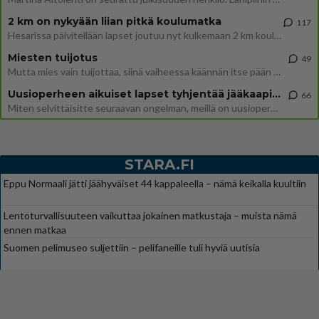
2 km on nykyään liian pitkä koulumatka
117
Hesarissa päivitellään lapset joutuu nyt kulkemaan 2 km kouluun jösses. Ruostefillarilla tuo matka menee vaikka miten äk
Miesten tuijotus
49
Mutta mies vain tuijottaa, siinä vaiheessa käännän itse pään pois. Mikä juttu? Yleensä jos joku tuijottaa tai katsoo, hä
Uusioperheen aikuiset lapset tyhjentää jääkaapin käydessään
66
Miten selvittäisitte seuraavan ongelman, meillä on uusioperhe, minulla teini-ikäiset lapset ja puolisolla aikuiset, jotk
STARA.FI
Eppu Normaali jätti jäähyväiset 44 kappaleella – nämä keikalla kuultiin
Lentoturvallisuuteen vaikuttaa jokainen matkustaja – muista nämä
ennen matkaa
Suomen pelimuseo suljettiin – pelifaneille tuli hyviä uutisia