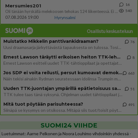
16
Mersumies201
540
Oli tänään hyrskällä melekoosen tehokas 124 liikenteessä. Ei paljon vastamäki haitannu....
07.08.2026 19:00
Hyrynsalmi
Osallistu keskusteluun
Muistatko Mikkelin panttivankidraaman?
76
Uusi draamasarja järkyttävästä tapauksesta on tulossa. Tositapahtumiin perustuva sarja ammentaa vuoden 1986 Mikkelin pan
Ernest Lawson täräytti erikoisen heiton TTK-lehdistötilaisuudessa: " Onko tässä tarkoituksena...?"
8
Ernest Lawson esitteli uudet TTK-tähtioppilaat ja opettajat torstaina 6.8. lehdistölle. Tulevalla kaudella on yksi hausk
Jos SDP ei voita reilusti, persut kumoavat demokratian Suomesta
663
Näin tekisi ainakin Rydman seuratessaan idolinsa Trumpin mallia https://www.is.fi/politiikka/art-2000012187244.html
Uuden TTK-juontajan ympärillä epätietoisuus sakenee - Nyt MTV hämmentää soppaa
51
TTK tulee taas tänä syksynä. Ohjelman uudet tähtioppilaat julkistetaan torstaina 6. elokuuta klo 14 alkavassa lehdistö
Mitä tuot pöytään parisuhteessa?
491
Siinäpä se kysymys on otsikossa. Mitäpä siis tuot/toisit pöytään parisuhteessa? Oletko mies vai nainen? Koetko sen mitä
SUOMI24 VIIHDE
Luetuimmat: Aarne Pelkonen ja Noora Louhimo vihdoinkin yhdessä -