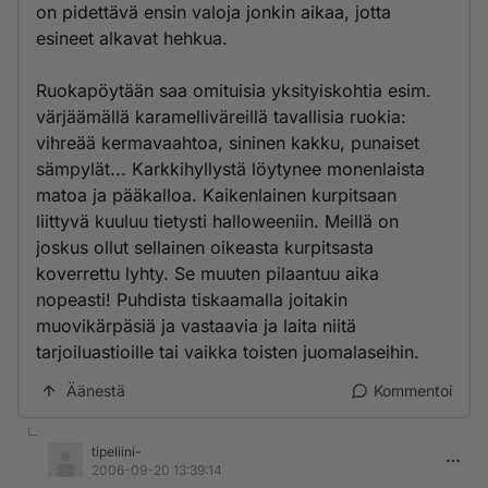
on pidettävä ensin valoja jonkin aikaa, jotta
esineet alkavat hehkua.
Ruokapöytään saa omituisia yksityiskohtia esim.
värjäämällä karamelliväreillä tavallisia ruokia:
vihreää kermavaahtoa, sininen kakku, punaiset
sämpylät... Karkkihyllystä löytynee monenlaista
matoa ja pääkalloa. Kaikenlainen kurpitsaan
liittyvä kuuluu tietysti halloweeniin. Meillä on
joskus ollut sellainen oikeasta kurpitsasta
koverrettu lyhty. Se muuten pilaantuu aika
nopeasti! Puhdista tiskaamalla joitakin
muovikärpäsiä ja vastaavia ja laita niitä
tarjoiluastioille tai vaikka toisten juomalaseihin.
Äänestä
Kommentoi
tipeliini-
2006-09-20 13:39:14