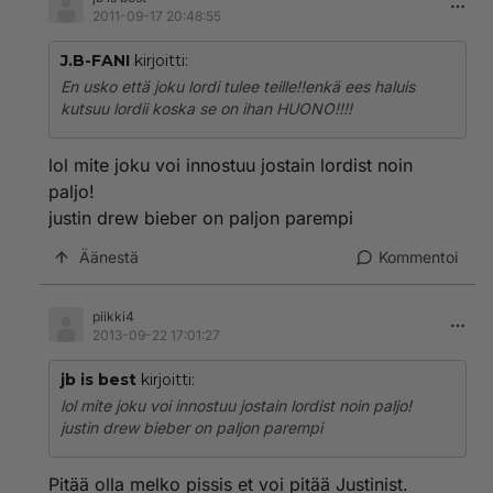
2011-09-17 20:48:55
J.B-FANI
kirjoitti:
En usko että joku lordi tulee teille!!enkä ees haluis
kutsuu lordii koska se on ihan HUONO!!!!
lol mite joku voi innostuu jostain lordist noin
paljo!
justin drew bieber on paljon parempi
Äänestä
Kommentoi
piikki4
2013-09-22 17:01:27
jb is best
kirjoitti:
lol mite joku voi innostuu jostain lordist noin paljo!
justin drew bieber on paljon parempi
Pitää olla melko pissis et voi pitää Justinist.