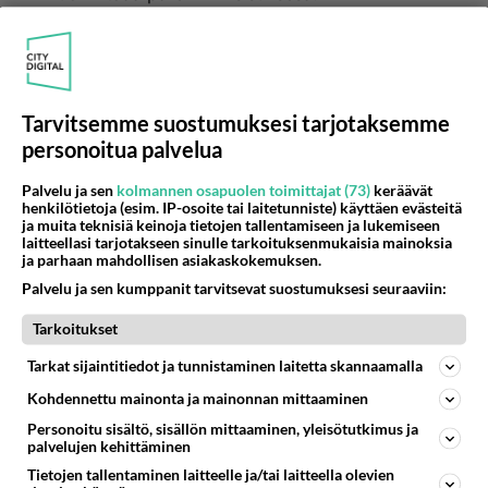
Leikkaa kanta pois ja sitä kautta kaavi sisus pois
esim. lusikalla tai jäätelökauhalla.
Tarvitsemme suostumuksesi tarjotaksemme
Luulen että meloonistakin saa hyvän lydyn, itse
personoitua palvelua
en ole kokeillut. Ja appelsiinin sekä meloonin
hyvänä puolena on se, että sisuksista voit keksiä
Palvelu ja sen
kolmannen osapuolen toimittajat (73)
keräävät
jotain tarjottavaa Halloween -pöytään.
henkilötietoja (esim. IP-osoite tai laitetunniste) käyttäen evästeitä
ja muita teknisiä keinoja tietojen tallentamiseen ja lukemiseen
Äänestä
Kommentoi
laitteellasi tarjotakseen sinulle tarkoituksenmukaisia mainoksia
ja parhaan mahdollisen asiakaskokemuksen.
Palvelu ja sen kumppanit tarvitsevat suostumuksesi seuraaviin:
m4riss4
2006-10-17 16:54:18
Tarkoitukset
piiroo
kirjoitti:
Tarkat sijaintitiedot ja tunnistaminen laitetta skannaamalla
Appelsiinilydyn suurin ongelma on saada sisus pois.
Kohdennettu mainonta ja mainonnan mittaaminen
Yksi tapa on tämä perinteinen: pyörittele kokonaista
Personoitu sisältö, sisällön mittaaminen, yleisötutkimus ja
appelsiiniä kätesi alla pöytää vasten (samalla lailla kun
Lue lisää
palvelujen kehittäminen
pullaa pyöritetään). Tällöin kuori irtoaa paremmin
Tietojen tallentaminen laitteelle ja/tai laitteella olevien
sisuksesa.
Itse olen tehnyt jo useampana vuonna