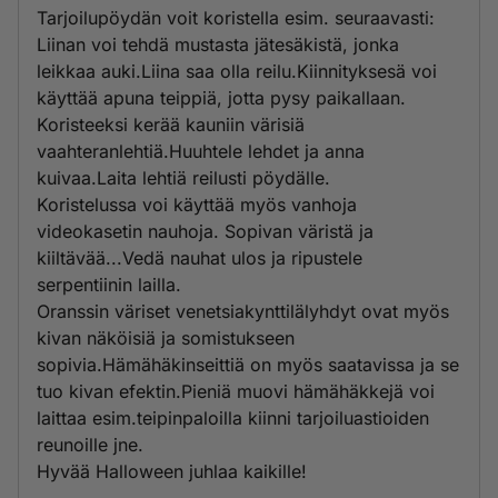
Tarjoilupöydän voit koristella esim. seuraavasti:
Liinan voi tehdä mustasta jätesäkistä, jonka
leikkaa auki.Liina saa olla reilu.Kiinnityksesä voi
käyttää apuna teippiä, jotta pysy paikallaan.
Koristeeksi kerää kauniin värisiä
vaahteranlehtiä.Huuhtele lehdet ja anna
kuivaa.Laita lehtiä reilusti pöydälle.
Koristelussa voi käyttää myös vanhoja
videokasetin nauhoja. Sopivan väristä ja
kiiltävää...Vedä nauhat ulos ja ripustele
serpentiinin lailla.
Oranssin väriset venetsiakynttilälyhdyt ovat myös
kivan näköisiä ja somistukseen
sopivia.Hämähäkinseittiä on myös saatavissa ja se
tuo kivan efektin.Pieniä muovi hämähäkkejä voi
laittaa esim.teipinpaloilla kiinni tarjoiluastioiden
reunoille jne.
Hyvää Halloween juhlaa kaikille!