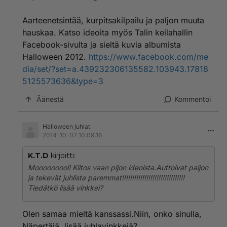
Aarteenetsintää, kurpitsakilpailu ja paljon muuta
hauskaa. Katso ideoita myös Talin keilahallin
Facebook-sivulta ja sieltä kuvia albumista
Halloween 2012.
https://www.facebook.com/me
dia/set/?set=a.439232306135582.103943.17818
5125573636&type=3
Äänestä
Kommentoi
Halloween juhlat
2014-10-07 10:09:16
K.T.D
kirjoitti:
Mooooooooi! Kiitos vaan pljon ideoista.Auttoivat paljon
ja tekevät juhlista paremmat!!!!!!!!!!!!!!!!!!!!!!!!!!!!!!!
Tiedätkö lisää vinkkei?
Olen samaa mieltä kanssassi.Niin, onko sinulla,
Näpertäjä, lisää juhlavinkkejä?