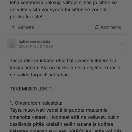
tehä semmosia paksuja viiltoja siihen ja sitten se
on valmis sitä voi syödä tai sitten se voi olla
pelkkä koriste!
Äänestä
Kommentoi
halloween bilettäjä
2008-11-02 11:49:39
Tässä olisi muutama ohje halloween kekkereihin
koska tiedän että on hankala etsiä ohjeita, keräsin
ne kaikki tarpeelliset tähän.
TEKEMISET/LEIKIT:
1. Omenoiden kalastelu:
Täytä muovivati vedellä ja pudota muutamia
omenoita veteen. Huomaat että ne kelluvat. kukin
osallistuja pitää käsiään selän takana ja koittaa
kalastaa omenan suullaan. VAROKAA lattia voi olla