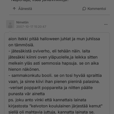
Äänestä
Kommentoi
Nimetön
2007-10-17 15:20:47
aion itekki pitää halloween juhlat ja mun juhlissa
on tämmösiä.
- jätesäkistä oviverho, eli tehään näin. laita
jätesäkki kiinni oven yläpuolelle,ja leikka sitten
melkein yläs asti semmosia hapsuja. se on aika
hienon näkönen.
- sammakonkutu booli. se on tosi hyvää spraittia
vaan, ja sinne kiivi ihan pienen pieninä palasina.
-veriset popparit poppareita ja niitten päälle
punasta vär ainetta
ps. joku anto vinki että kannattais lainata
kirjastosta "kelvoton koululainen järjestää kemut"
siellä oli mahtavia juttuja, kannatta lainata se.