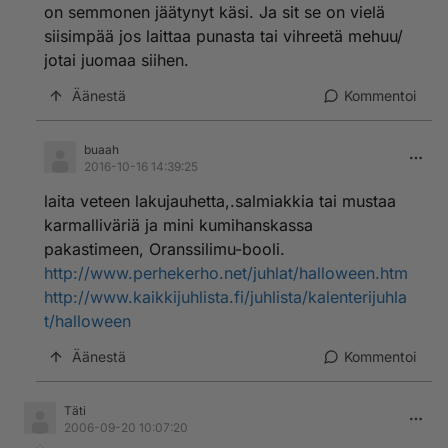
on semmonen jäätynyt käsi. Ja sit se on vielä
siisimpää jos laittaa punasta tai vihreetä mehuu/
jotai juomaa siihen.
Äänestä
Kommentoi
buaah
2016-10-16 14:39:25
laita veteen lakujauhetta,.salmiakkia tai mustaa
karmalliväriä ja mini kumihanskassa
pakastimeen, Oranssilimu-booli.
http://www.perhekerho.net/juhlat/halloween.htm
http://www.kaikkijuhlista.fi/juhlista/kalenterijuhla
t/halloween
Äänestä
Kommentoi
Täti
2006-09-20 10:07:20