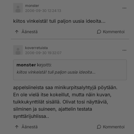
monster
2006-09-30 12:24:13
kiitos vinkeistä! tuli paljon uusia ideoita...
Äänestä
Kommentoi
koverretuista
2006-09-30 19:32:07
monster
kirjoitti:
kiitos vinkeistä! tuli paljon uusia ideoita...
appelsiineista saa minikurpitsalyhtyjä pöytään.
En ole vielä itse kokeillut, mutta näin kuvan,
tuikkukynttilät sisällä. Olivat tosi näyttäviä,
silminen ja suineen, ajattelin testata
synttärijuhlissa..
Äänestä
Kommentoi