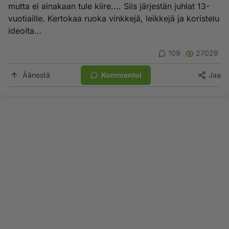
mutta ei ainakaan tule kiire.... Siis järjestän juhlat 13-
vuotiaille. Kertokaa ruoka vinkkejä, leikkejä ja koristelu
ideoita...
109
27029
Äänestä
Kommentoi
Jaa