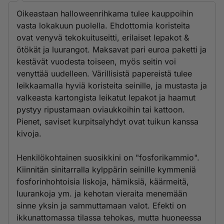
Oikeastaan halloweenrihkama tulee kauppoihin
vasta lokakuun puolella. Ehdottomia koristeita
ovat venyvä tekokuituseitti, erilaiset lepakot &
ötökät ja luurangot. Maksavat pari euroa paketti ja
kestävät vuodesta toiseen, myös seitin voi
venyttää uudelleen. Värillisistä papereistä tulee
leikkaamalla hyviä koristeita seinille, ja mustasta ja
valkeasta kartongista leikatut lepakot ja haamut
pystyy ripustamaan oviaukkoihin tai kattoon.
Pienet, saviset kurpitsalyhdyt ovat tuikun kanssa
kivoja.
Henkilökohtainen suosikkini on "fosforikammio".
Kiinnitän sinitarralla kylppärin seinille kymmeniä
fosforinhohtoisia liskoja, hämiksiä, käärmeitä,
luurankoja ym. ja kehotan vieraita menemään
sinne yksin ja sammuttamaan valot. Efekti on
ikkunattomassa tilassa tehokas, mutta huoneessa