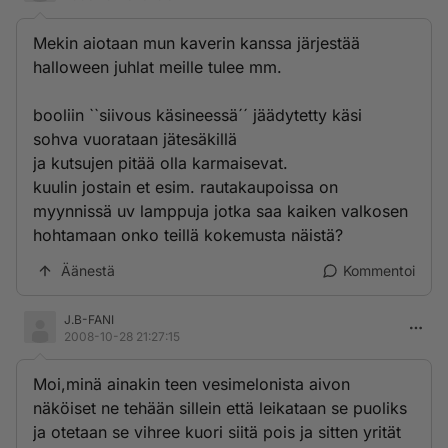
Mekin aiotaan mun kaverin kanssa järjestää
halloween juhlat meille tulee mm.
booliin ``siivous käsineessä´´ jäädytetty käsi
sohva vuorataan jätesäkillä
ja kutsujen pitää olla karmaisevat.
kuulin jostain et esim. rautakaupoissa on
myynnissä uv lamppuja jotka saa kaiken valkosen
hohtamaan onko teillä kokemusta näistä?
Äänestä
Kommentoi
J.B-FANI
2008-10-28 21:27:15
Moi,minä ainakin teen vesimelonista aivon
näköiset ne tehään sillein että leikataan se puoliks
ja otetaan se vihree kuori siitä pois ja sitten yrität