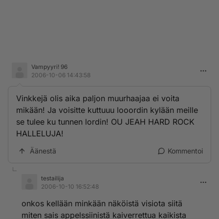
Vampyyri! 96
2006-10-06 14:43:58
Vinkkejä olis aika paljon muurhaajaa ei voita
mikään! Ja voisitte kuttuuu looordin kylään meille
se tulee ku tunnen lordin! OU JEAH HARD ROCK
HALLELUJA!
Äänestä
Kommentoi
testailija
2006-10-10 16:52:48
onkos kellään minkään näköistä visiota siitä
miten sais appelssiinistä kaiverrettua kaikista