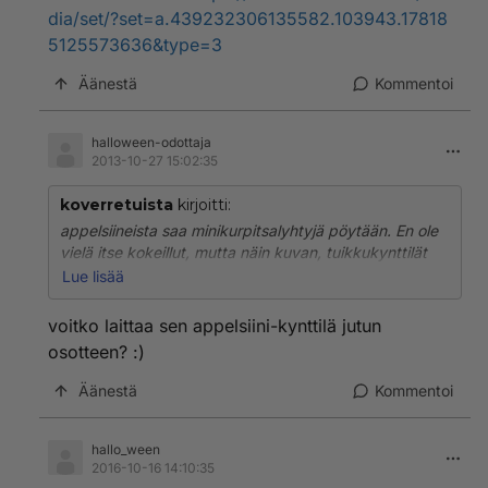
dia/set/?set=a.439232306135582.103943.17818
5125573636&type=3
Äänestä
Kommentoi
halloween-odottaja
2013-10-27 15:02:35
koverretuista
kirjoitti:
appelsiineista saa minikurpitsalyhtyjä pöytään. En ole
vielä itse kokeillut, mutta näin kuvan, tuikkukynttilät
sisällä. Olivat tosi näyttäviä, silminen ja suineen,
Lue lisää
ajattelin testata synttärijuhlissa..
voitko laittaa sen appelsiini-kynttilä jutun
osotteen? :)
Äänestä
Kommentoi
hallo_ween
2016-10-16 14:10:35