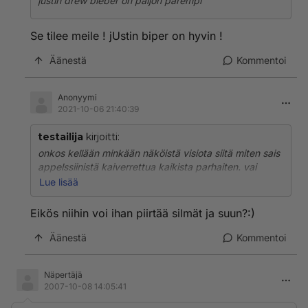
justin drew bieber on paljon parempi
Se tilee meile ! jUstin biper on hyvin !
Äänestä
Kommentoi
Anonyymi
2021-10-06 21:40:39
testailija
kirjoitti:
onkos kellään minkään näköistä visiota siitä miten sais
appelssiinistä kaiverrettua kaikista parhaiten. vai
olisko hunajameloni tms vastaava parempi. (voiko
Lue lisää
laittaa tuikun appelsiinin sisään ja on ihan turvallinen)
tai siis tottakai pitää vahtii, mut...
Eikös niihin voi ihan piirtää silmät ja suun?:)
Äänestä
Kommentoi
Näpertäjä
2007-10-08 14:05:41