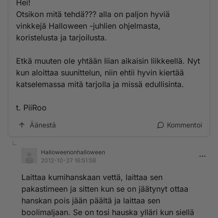
Hei!
Otsikon mitä tehdä??? alla on paljon hyviä
vinkkejä Halloween -juhlien ohjelmasta,
koristelusta ja tarjoilusta.
Etkä muuten ole yhtään liian aikaisin liikkeellä. Nyt
kun aloittaa suunittelun, niin ehtii hyvin kiertää
katselemassa mitä tarjolla ja missä edullisinta.
t. PiiRoo
Äänestä
Kommentoi
Halloweenonhalloween
2012-10-27 16:51:58
Laittaa kumihanskaan vettä, laittaa sen
pakastimeen ja sitten kun se on jäätynyt ottaa
hanskan pois jään päältä ja laittaa sen
boolimaljaan. Se on tosi hauska ylläri kun siellä