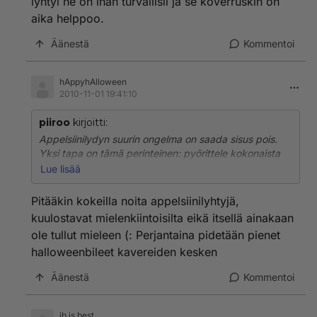
lyhtyi ne on ihan turvallisii ja se koverruskin on
aika helppoo.
Äänestä
Kommentoi
hAppyhAlloween
2010-11-01 19:41:10
piiroo
kirjoitti:
Appelsiinilydyn suurin ongelma on saada sisus pois.
Yksi tapa on tämä perinteinen: pyörittele kokonaista
appelsiiniä kätesi alla pöytää vasten (samalla lailla kun
Lue lisää
pullaa pyöritetään). Tällöin kuori irtoaa paremmin
sisuksesa.
Pitääkin kokeilla noita appelsiinilyhtyjä,
kuulostavat mielenkiintoisilta eikä itsellä ainakaan
Leikkaa kanta pois ja sitä kautta kaavi sisus pois esim.
ole tullut mieleen (: Perjantaina pidetään pienet
lusikalla tai jäätelökauhalla.
halloweenbileet kavereiden kesken
Luulen että meloonistakin saa hyvän lydyn, itse en ole
Äänestä
Kommentoi
kokeillut. Ja appelsiinin sekä meloonin hyvänä puolena
on se, että sisuksista voit keksiä jotain tarjottavaa
Halloween -pöytään.
jb is best