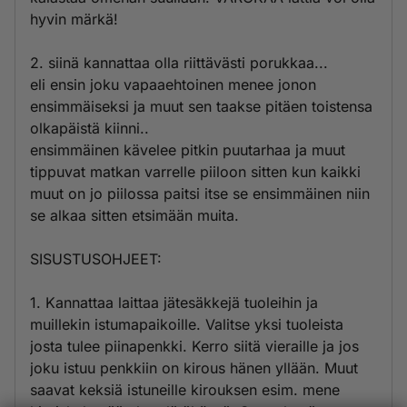
hyvin märkä!
2. siinä kannattaa olla riittävästi porukkaa...
eli ensin joku vapaaehtoinen menee jonon
ensimmäiseksi ja muut sen taakse pitäen toistensa
olkapäistä kiinni..
ensimmäinen kävelee pitkin puutarhaa ja muut
tippuvat matkan varrelle piiloon sitten kun kaikki
muut on jo piilossa paitsi itse se ensimmäinen niin
se alkaa sitten etsimään muita.
SISUSTUSOHJEET:
1. Kannattaa laittaa jätesäkkejä tuoleihin ja
muillekin istumapaikoille. Valitse yksi tuoleista
josta tulee piinapenkki. Kerro siitä vieraille ja jos
joku istuu penkkiin on kirous hänen yllään. Muut
saavat keksiä istuneille kirouksen esim. mene