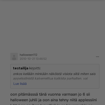
halloween112
2010-10-21 13:46:52
testailija
kirjoitti:
onkos kellään minkään näköistä visiota siitä miten sais
appelssiinistä kaiverrettua kaikista parhaiten. vai
olisko hunajameloni tms vastaava parempi. (voiko
Lue lisää
laittaa tuikun appelsiinin sisään ja on ihan turvallinen)
tai siis tottakai pitää vahtii, mut...
oon pitämässsä tänä vuonna varmaan jo 6 sii
halloween juhlii ja oon aina tehny niitä applessiini