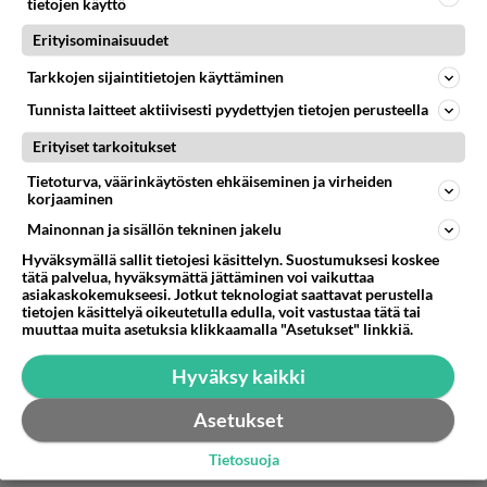
tietojen käyttö
appelsiinilyhtyjä, hyvin ovat toimineet :) Sisustan
Leikkaa kanta pois ja sitä kautta kaavi sisus pois esim.
Erityisominaisuudet
saa koverrettua teräväreunaisella lusikalla ja
lusikalla tai jäätelökauhalla.
silmät ym. olen leikannut terävillä saksilla.
Tarkkojen sijaintitietojen käyttäminen
Luulen että meloonistakin saa hyvän lydyn, itse en ole
Hienoja ovat olleet!
Tunnista laitteet aktiivisesti pyydettyjen tietojen perusteella
kokeillut. Ja appelsiinin sekä meloonin hyvänä puolena
Äänestä
Kommentoi
on se, että sisuksista voit keksiä jotain tarjottavaa
Erityiset tarkoitukset
Halloween -pöytään.
Tietoturva, väärinkäytösten ehkäiseminen ja virheiden
J.B-FANI
korjaaminen
2008-10-28 21:38:42
Mainonnan ja sisällön tekninen jakelu
En usko että joku lordi tulee teille!!enkä ees
Hyväksymällä sallit tietojesi käsittelyn. Suostumuksesi koskee
tätä palvelua, hyväksymättä jättäminen voi vaikuttaa
haluis kutsuu lordii koska se on ihan HUONO!!!!
asiakaskokemukseesi. Jotkut teknologiat saattavat perustella
tietojen käsittelyä oikeutetulla edulla, voit vastustaa tätä tai
Äänestä
Kommentoi
muuttaa muita asetuksia klikkaamalla "Asetukset" linkkiä.
Hyväksy kaikki
Asetukset
Tietosuoja