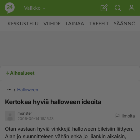
Valikko
KESKUSTELU
VIIHDE
LAINAA
TREFFIT
SÄÄNNÖT
Aihealueet
Halloween
Kertokaa hyviä halloween ideoita
monster
Ilmoita
2006-09-14 18:15:13
Otan vastaan hyviä vinkkejä halloween bileisiin liittyen.
Alan jo suunnitteleen vähän ehkä jo liiankin aikaisin,