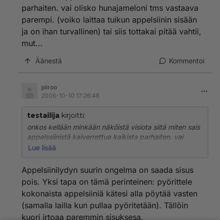
parhaiten. vai olisko hunajameloni tms vastaava
parempi. (voiko laittaa tuikun appelsiinin sisään
ja on ihan turvallinen) tai siis tottakai pitää vahtii,
mut...
Äänestä
Kommentoi
piiroo
2006-10-10 17:26:48
testailija
kirjoitti:
onkos kellään minkään näköistä visiota siitä miten sais
appelssiinistä kaiverrettua kaikista parhaiten. vai
olisko hunajameloni tms vastaava parempi. (voiko
Lue lisää
laittaa tuikun appelsiinin sisään ja on ihan turvallinen)
tai siis tottakai pitää vahtii, mut...
Appelsiinilydyn suurin ongelma on saada sisus
pois. Yksi tapa on tämä perinteinen: pyörittele
kokonaista appelsiiniä kätesi alla pöytää vasten
(samalla lailla kun pullaa pyöritetään). Tällöin
kuori irtoaa paremmin sisuksesa.