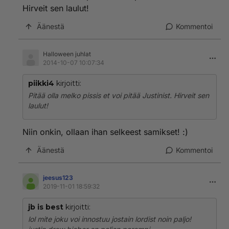
Hirveit sen laulut!
Äänestä
Kommentoi
Halloween juhlat
2014-10-07 10:07:34
piikki4
kirjoitti:
Pitää olla melko pissis et voi pitää Justinist. Hirveit sen
laulut!
Niin onkin, ollaan ihan selkeest samikset! :)
Äänestä
Kommentoi
jeesus123
2019-11-01 18:59:32
jb is best
kirjoitti:
lol mite joku voi innostuu jostain lordist noin paljo!