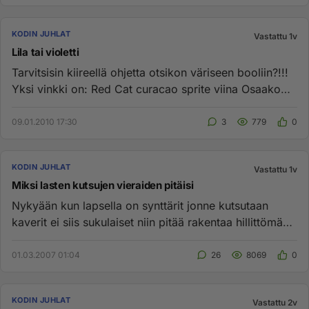
KODIN JUHLAT
Vastattu 1v
Lila tai violetti
Tarvitsisin kiireellä ohjetta otsikon väriseen booliin?!!!
Yksi vinkki on: Red Cat curacao sprite viina Osaako
jo...
09.01.2010 17:30
3
779
0
KODIN JUHLAT
Vastattu 1v
Miksi lasten kutsujen vieraiden pitäisi
Nykyään kun lapsella on synttärit jonne kutsutaan
kaverit ei siis sukulaiset niin pitää rakentaa hillittömän
kalliita la...
01.03.2007 01:04
26
8069
0
KODIN JUHLAT
Vastattu 2v