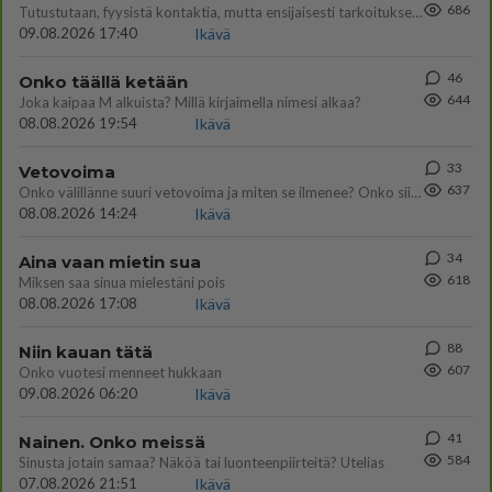
686
Tutustutaan, fyysistä kontaktia, mutta ensijaisesti tarkoituksena ei ole aloittaa mitään virallista tai rikkoa mitään? E
09.08.2026 17:40
Ikävä
46
Onko täällä ketään
644
Joka kaipaa M alkuista? Millä kirjaimella nimesi alkaa?
08.08.2026 19:54
Ikävä
33
Vetovoima
637
Onko välillänne suuri vetovoima ja miten se ilmenee? Onko siitä haittaa?
08.08.2026 14:24
Ikävä
34
Aina vaan mietin sua
618
Miksen saa sinua mielestäni pois
08.08.2026 17:08
Ikävä
88
Niin kauan tätä
607
Onko vuotesi menneet hukkaan
09.08.2026 06:20
Ikävä
41
Nainen. Onko meissä
584
Sinusta jotain samaa? Näköä tai luonteenpiirteitä? Utelias
07.08.2026 21:51
Ikävä