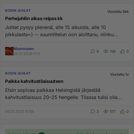
KODIN JUHLAT
Vastattu 5kk
Perhejuhliin aikaa reipas kk
Juhlat pysyy pienenä, alle 15 aikuista, alle 10
pikkulasta=) -- suunnittelun oon aloittanu, niinku
lounaalla, siitä sit...
Mummunen
6
156
0
20.01.2026 11:11
KODIN JUHLAT
Vastattu 1v
Paikka kahvitustilaisuuteen
Etsin sopivaa paikkaa Helsingistä järjestää
kahvitustilaisuus 20–25 hengelle. Tilassa tulisi olla
mahdollisuus tarjota ...
05.01.2025 10:56
2
517
0