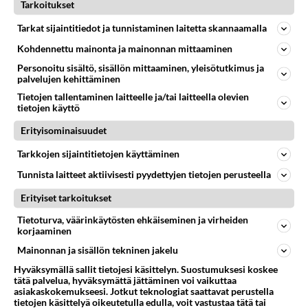
Tarkoitukset
KODIN JUHLAT
Vastattu 1v
Tarkat sijaintitiedot ja tunnistaminen laitetta skannaamalla
Ei ole varaa järjestää juhlia
Kohdennettu mainonta ja mainonnan mittaaminen
Tarkoitukseni ei ole nyt kerjätä sääliä tms. Tuntuu niin
Personoitu sisältö, sisällön mittaaminen, yleisötutkimus ja
mielettömän pahalta muutenkin. Haluan vain kertoa (ja
palvelujen kehittäminen
samalla ...
Tietojen tallentaminen laitteelle ja/tai laitteella olevien
tietojen käyttö
29.05.2010 00:56
259
23829
0
Erityisominaisuudet
Tarkkojen sijaintitietojen käyttäminen
KODIN JUHLAT
Vastattu 1v
11v tytön synttärit
Tunnista laitteet aktiivisesti pyydettyjen tietojen perusteella
Hei! Meillä ois joulukuussa tulossa 11 vuotta täyttävän
Erityiset tarkoitukset
tytön synttärit! Kaveri synttäreille hän on aikonut
Tietoturva, väärinkäytösten ehkäiseminen ja virheiden
kutsua kolme...
korjaaminen
30.09.2022 04:22
2
274
0
Mainonnan ja sisällön tekninen jakelu
Hyväksymällä sallit tietojesi käsittelyn. Suostumuksesi koskee
tätä palvelua, hyväksymättä jättäminen voi vaikuttaa
asiakaskokemukseesi. Jotkut teknologiat saattavat perustella
tietojen käsittelyä oikeutetulla edulla, voit vastustaa tätä tai