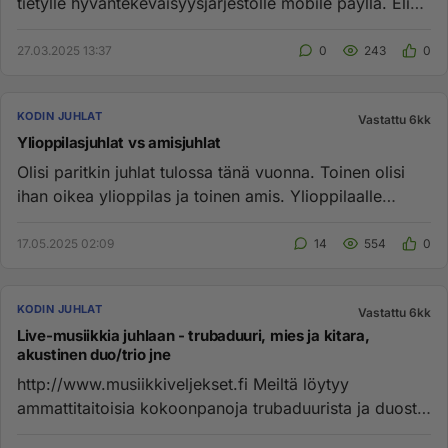
tietylle hyväntekeväisyysjärjestölle mobile paylla. Eli
menen...
27.03.2025 13:37
0
243
0
KODIN JUHLAT
Vastattu 6kk
Ylioppilasjuhlat vs amisjuhlat
Olisi paritkin juhlat tulossa tänä vuonna. Toinen olisi
ihan oikea ylioppilas ja toinen amis. Ylioppilaalle
annan muuta...
17.05.2025 02:09
14
554
0
KODIN JUHLAT
Vastattu 6kk
Live-musiikkia juhlaan - trubaduuri, mies ja kitara,
akustinen duo/trio jne
http://www.musiikkiveljekset.fi Meiltä löytyy
ammattitaitoisia kokoonpanoja trubaduurista ja duosta
aina bilebändiin! ...