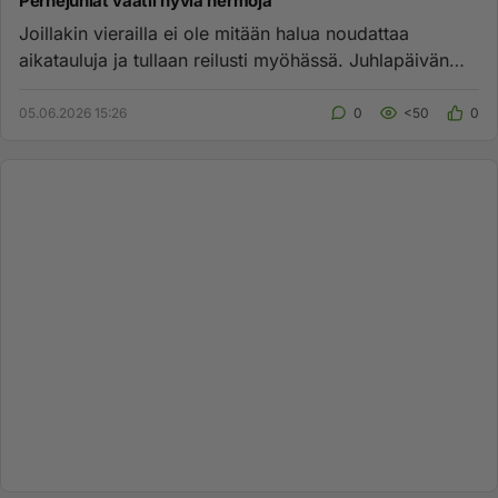
Perhejuhlat vaatii hyviä hermoja
Joillakin vierailla ei ole mitään halua noudattaa
aikatauluja ja tullaan reilusti myöhässä. Juhlapäivän
ajankohta on oll...
05.06.2026 15:26
0
<50
0