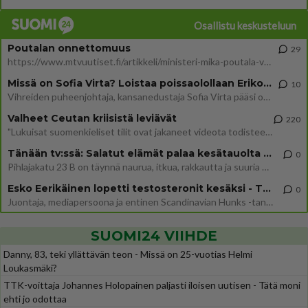
Osallistu keskusteluun
Poutalan onnettomuus
29
https://www.mtvuutiset.fi/artikkeli/ministeri-mika-poutala-vakavassa-onnettomuudessa/9375980 Kumma kun jutussa ei manit
Missä on Sofia Virta? Loistaa poissaolollaan Erikoisjoukot uudelta kaudelta
10
Vihreiden puheenjohtaja, kansanedustaja Sofia Virta pääsi otsikoihin, kun tieto hänen osallistumisestaan Erikoisjoukot-k
Valheet Ceutan kriisistä leviävät
220
"Lukuisat suomenkieliset tilit ovat jakaneet videota todisteena siitä, että siirtolaisjoukot aiheuttavat edelleen Ceutas
Tänään tv:ssä: Salatut elämät palaa kesätauolta - Tässä hieman juonipaljastuksia
0
Pihlajakatu 23 B on täynnä naurua, itkua, rakkautta ja suuria salaisuuksia. Suomalaisten yksi pitkäikäisimmistä draamas
Esko Eerikäinen lopetti testosteronit kesäksi - Tämä ikävä vaikutus iski heti
0
Juontaja, mediapersoona ja entinen Scandinavian Hunks -tanssija Esko Eerikäinen on tunnettu avoimuudestaan. Nyt Eerikäi
SUOMI24 VIIHDE
Danny, 83, teki yllättävän teon - Missä on 25-vuotias Helmi
Loukasmäki?
TTK-voittaja Johannes Holopainen paljasti iloisen uutisen - Tätä moni
ehti jo odottaa