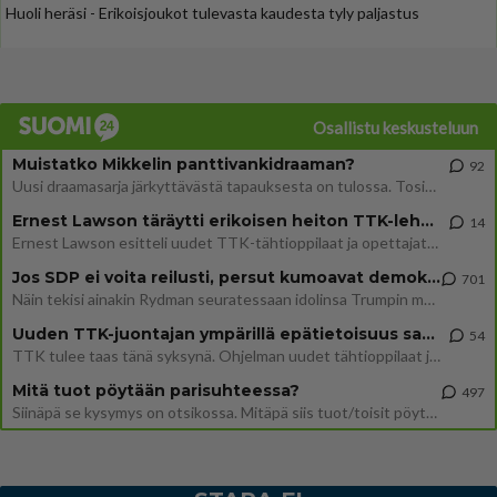
Huoli heräsi - Erikoisjoukot tulevasta kaudesta tyly paljastus
Osallistu keskusteluun
Muistatko Mikkelin panttivankidraaman?
92
Uusi draamasarja järkyttävästä tapauksesta on tulossa. Tositapahtumiin perustuva sarja ammentaa vuoden 1986 Mikkelin pan
Ernest Lawson täräytti erikoisen heiton TTK-lehdistötilaisuudessa: " Onko tässä tarkoituksena...?"
14
Ernest Lawson esitteli uudet TTK-tähtioppilaat ja opettajat torstaina 6.8. lehdistölle. Tulevalla kaudella on yksi hausk
Jos SDP ei voita reilusti, persut kumoavat demokratian Suomesta
701
Näin tekisi ainakin Rydman seuratessaan idolinsa Trumpin mallia https://www.is.fi/politiikka/art-2000012187244.html
Uuden TTK-juontajan ympärillä epätietoisuus sakenee - Nyt MTV hämmentää soppaa
54
TTK tulee taas tänä syksynä. Ohjelman uudet tähtioppilaat julkistetaan torstaina 6. elokuuta klo 14 alkavassa lehdistö
Mitä tuot pöytään parisuhteessa?
497
Siinäpä se kysymys on otsikossa. Mitäpä siis tuot/toisit pöytään parisuhteessa? Oletko mies vai nainen? Koetko sen mitä