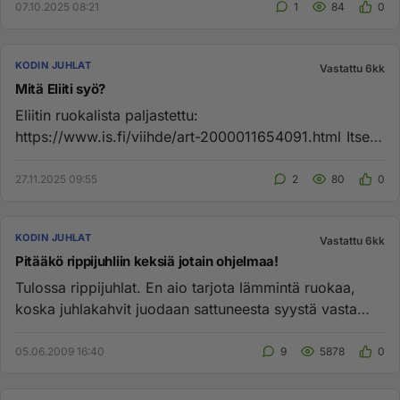
07.10.2025 08:21
1
84
0
KODIN JUHLAT
Vastattu 6kk
Mitä Eliiti syö?
Eliitin ruokalista paljastettu:
https://www.is.fi/viihde/art-2000011654091.html Itselle
tuttua vain listan viimeinen, m...
27.11.2025 09:55
2
80
0
KODIN JUHLAT
Vastattu 6kk
Pitääkö rippijuhliin keksiä jotain ohjelmaa!
Tulossa rippijuhlat. En aio tarjota lämmintä ruokaa,
koska juhlakahvit juodaan sattuneesta syystä vasta
illalla. Suolais...
05.06.2009 16:40
9
5878
0