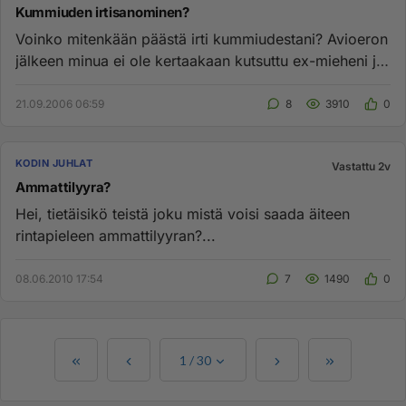
Kummiuden irtisanominen?
Voinko mitenkään päästä irti kummiudestani? Avioeron
jälkeen minua ei ole kertaakaan kutsuttu ex-mieheni ja
minun yhteis...
21.09.2006 06:59
8
3910
0
KODIN JUHLAT
Vastattu 2v
Ammattilyyra?
Hei, tietäisikö teistä joku mistä voisi saada äiteen
rintapieleen ammattilyyran?...
08.06.2010 17:54
7
1490
0
1
/
30