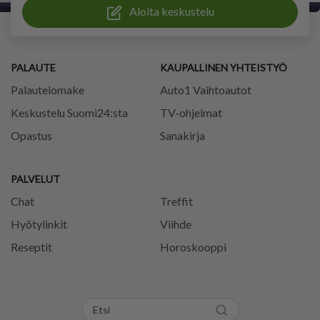
Aloita keskustelu
PALAUTE
KAUPALLINEN YHTEISTYÖ
Palautelomake
Auto1 Vaihtoautot
Keskustelu Suomi24:sta
TV-ohjelmat
Opastus
Sanakirja
PALVELUT
Chat
Treffit
Hyötylinkit
Viihde
Reseptit
Horoskooppi