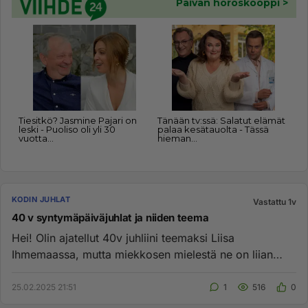
KODIN JUHLAT
Vastattu 1v
40 v syntymäpäiväjuhlat ja niiden teema
Hei! Olin ajatellut 40v juhliini teemaksi Liisa
Ihmemaassa, mutta miekkosen mielestä ne on liian
lapselliset, enkä löy...
25.02.2025 21:51
1
516
0