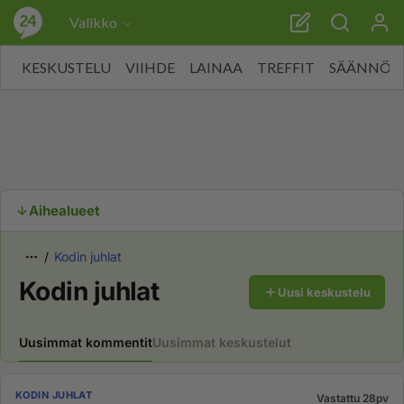
Valikko
KESKUSTELU
VIIHDE
LAINAA
TREFFIT
SÄÄNNÖT
Aihealueet
Kodin juhlat
Kodin juhlat
Uusi keskustelu
Uusimmat kommentit
Uusimmat keskustelut
KODIN JUHLAT
Vastattu 28pv