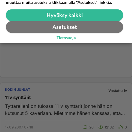
muuttaa muita asetuksia klikkaamalla "Asetukset" linkkiä.
Hyväksy kaikki
Asetukset
Tietosuoja
KODIN JUHLAT
Vastattu 1v
11 v synttärit
Tyttärelleni on tulossa 11 v synttärit jonne hän on
kutsunut 5 kaveriaan. Mietimme hänen kanssaa, että
mitä he voisivat ...
17.09.2007 07:18
20
12132
0