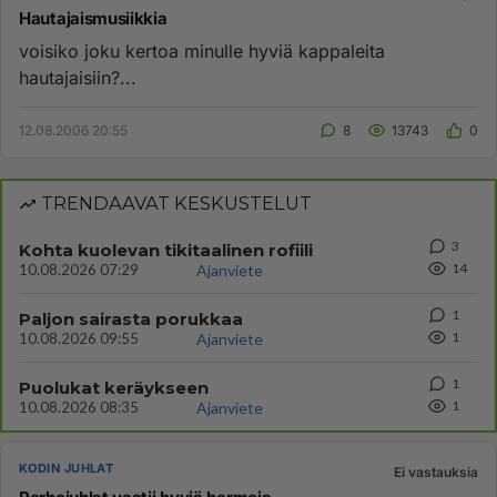
Hautajaismusiikkia
voisiko joku kertoa minulle hyviä kappaleita
hautajaisiin?...
12.08.2006 20:55
8
13743
0
TRENDAAVAT KESKUSTELUT
3
Kohta kuolevan tikitaalinen rofiili
14
10.08.2026 07:29
Ajanviete
1
Paljon sairasta porukkaa
1
10.08.2026 09:55
Ajanviete
1
Puolukat keräykseen
1
10.08.2026 08:35
Ajanviete
KODIN JUHLAT
Ei vastauksia