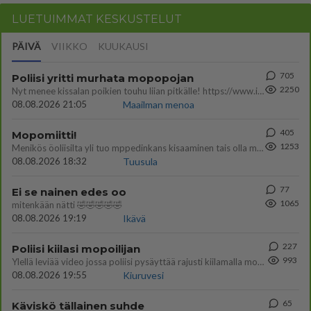
LUETUIMMAT KESKUSTELUT
PÄIVÄ
VIIKKO
KUUKAUSI
705
Poliisi yritti murhata mopopojan
2250
Nyt menee kissalan poikien touhu liian pitkälle! https://www.is.fi/kotimaa/art-2000012193221.html Karu video mopomiiti
08.08.2026 21:05
Maailman menoa
405
Mopomiitti!
1253
Menikös öoliisilta yli tuo mppedinkans kisaaminen tais olla melkoinen riski vahigoittaa tarpeettomasti jopa kuolla tuoss
08.08.2026 18:32
Tuusula
77
Ei se nainen edes oo
1065
mitenkään nätti 🤣🤣🤣🤣🤣
08.08.2026 19:19
Ikävä
227
Poliisi kiilasi mopoilijan
993
Ylellä leviää video jossa poliisi pysäyttää rajusti kiilamalla mopo pojan. Toivottavasti poliisi ottaa tuosta mallia myö
08.08.2026 19:55
Kiuruvesi
65
Käviskö tällainen suhde