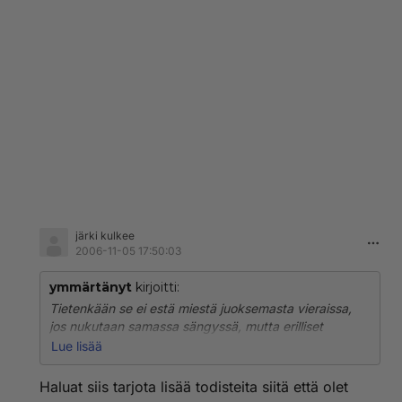
järki kulkee
2006-11-05 17:50:03
ymmärtänyt
kirjoitti:
Tietenkään se ei estä miestä juoksemasta vieraissa,
jos nukutaan samassa sängyssä, mutta erilliset
huoneet on jo selvää tyrkyttämistä miehen
Lue lisää
näkökulmasta. Kun miehet löytävät perustelun juuri
siitä, ettei nukuta enää samassa huoneessa, joten sitä
Haluat siis tarjota lisää todisteita siitä että olet
ollaan ikäänkuin puoliksi vapaalla jalalla. Keski-ikäinen