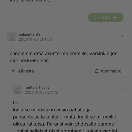
Lähetä
pahaenteistä
2006-11-03 21:41:51
ennemmin oma asunto molemmille, varsinkin jos
olet keski-ikäinen
Äänestä
Kommentoi
mutta ei huolta
2006-11-05 02:17:37
hei
kyllä se minustakin ensin pahalta ja
pahaenteiseltä tuntui... mutta kyllä se oli meille
oikea ratkaisu. Paransi vain yhdessäoloamme - -
- paitsi sellaiset öiset spontaanit kainalossaolot