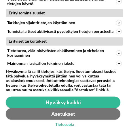
nukkua kunnolla,jaksaa paremmin eikä ole niin
tietojen käyttö
ärtsy.
Erityisominaisuudet
Äänestä
Kommentoi
Tarkkojen sijaintitietojen käyttäminen
Tunnista laitteet aktiivisesti pyydettyjen tietojen perusteella
on syyllistää
2006-11-06 12:25:54
Erityiset tarkoitukset
kuorsaajaa tai ketään muutakaan
Tietoturva, väärinkäytösten ehkäiseminen ja virheiden
korjaaminen
vaihdevuosiongelmista
Mainonnan ja sisällön tekninen jakelu
Äänestä
Kommentoi
Hyväksymällä sallit tietojesi käsittelyn. Suostumuksesi koskee
tätä palvelua, hyväksymättä jättäminen voi vaikuttaa
asiakaskokemukseesi. Jotkut teknologiat saattavat perustella
tietojen käsittelyä oikeutetulla edulla, voit vastustaa tätä tai
muuttaa muita asetuksia klikkaamalla "Asetukset" linkkiä.
Hyväksy kaikki
Asetukset
Tietosuoja