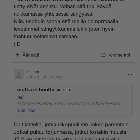
tietty eivät onnistu. Voihan sitä toki käydä
nukkumassa yhteisessä sängyssä.
Niin. unohdin sanoa että meillä on normaalia
leveämmät sängyt kummallakin joten hyvin
mahtuu molemmat samaan.
; D
Äänestä
Kommentoi
on ihan
2006-11-05 11:06:40
mutta ei huolta
kirjoitti:
hei
kyllä se minustakin ensin pahalta ja pahaenteiseltä
tuntui... mutta kyllä se oli meille oikea ratkaisu. Paransi
Lue lisää
vain yhdessäoloamme - - - paitsi sellaiset öiset
spontaanit kainalossaolot tietty eivät onnistu. Voihan
On tilanteita, jotka ulkopuolinen näkee paremmin.
sitä toki käydä nukkumassa yhteisessä sängyssä.
Jotkut puhuu torjunnasta, jotkut jostakin muusta.
Niin. unohdin sanoa että meillä on normaalia
Tällä en nyt tarkoita, että juuri sinun tulisi olla