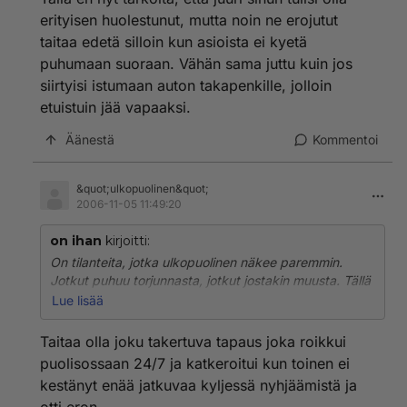
leveämmät sängyt kummallakin joten hyvin mahtuu
erityisen huolestunut, mutta noin ne erojutut
molemmat samaan.
; D
taitaa edetä silloin kun asioista ei kyetä
puhumaan suoraan. Vähän sama juttu kuin jos
siirtyisi istumaan auton takapenkille, jolloin
etuistuin jää vapaaksi.
Äänestä
Kommentoi
&quot;ulkopuolinen&quot;
2006-11-05 11:49:20
on ihan
kirjoitti:
On tilanteita, jotka ulkopuolinen näkee paremmin.
Jotkut puhuu torjunnasta, jotkut jostakin muusta. Tällä
en nyt tarkoita, että juuri sinun tulisi olla erityisen
Lue lisää
huolestunut, mutta noin ne erojutut taitaa edetä silloin
kun asioista ei kyetä puhumaan suoraan. Vähän sama
Taitaa olla joku takertuva tapaus joka roikkui
juttu kuin jos siirtyisi istumaan auton takapenkille,
puolisossaan 24/7 ja katkeroitui kun toinen ei
jolloin etuistuin jää vapaaksi.
kestänyt enää jatkuvaa kyljessä nyhjäämistä ja