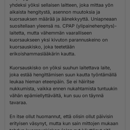
yhdeksi yöksi sellaisen laitteen, joka mittaa yön
aikaista hengitystä, asennon muutoksia ja
kuorsauksen määrää ja äänekkyyttä. Uniapneaan
suositellaan yleensä ns. CPAP (ylipainehengitys)-
laitetta, mutta vähemmän vaaralliseen
kuorsaukseen yksi kivuton parannuskeino on
kuorsauskisko, joka teetetään
erikoishammaslääkärin kautta.
Kuorsauskisko on yöksi suuhun laitettava laite,
joka estää hengittämisen suun kautta työntämällä
leukaa hieman eteenpäin. Se ei häiritse
nukkumista, vaikka ennen nukahtamista tuntuukin
vähän epämiellyttävältä, kun suu on täynnä
tavaraa.
En itse ollut huomannut, että olisin ollut päivisin
erityisen väsynyt, mutta kun sain mittojen mukaan