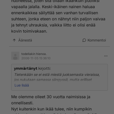
huoneessa, joten sitä ollaan ikäänkuin puoliksi
vapaalla jalalla. Keski-ikäinen nainen haluaa
ennenkaikkea säilyttää sen vanhan turvallisen
suhteen, jonka eteen on nähnyt niin paljon vaivaa
ja tehnyt uhrauksia, vaikka liitto ei olisi enää
kovin toimivakaan.
Äänestä
Kommentoi
todellakin hienoa.
2006-11-05 15:36:10
ymmärtänyt
kirjoitti:
Tietenkään se ei estä miestä juoksemasta vieraissa,
jos nukutaan samassa sängyssä, mutta erilliset
huoneet on jo selvää tyrkyttämistä miehen
Lue lisää
näkökulmasta. Kun miehet löytävät perustelun juuri
siitä, ettei nukuta enää samassa huoneessa, joten sitä
Me olemme olleet 30 vuotta naimisissa ja
ollaan ikäänkuin puoliksi vapaalla jalalla. Keski-ikäinen
onnellisesti.
nainen haluaa ennenkaikkea säilyttää sen vanhan
Nyt kuitenkin kun ikää tulee, niin kumpikin
turvallisen suhteen, jonka eteen on nähnyt niin paljon