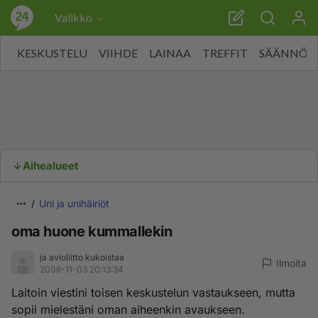
Valikko
KESKUSTELU
VIIHDE
LAINAA
TREFFIT
SÄÄNNÖT
Aihealueet
Uni ja unihäiriöt
oma huone kummallekin
ja avioliitto kukoistaa
Ilmoita
2006-11-03 20:13:34
Laitoin viestini toisen keskustelun vastaukseen, mutta
sopii mielestäni oman aiheenkin avaukseen.