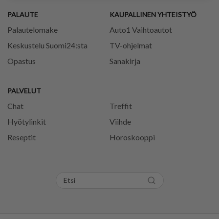
PALAUTE
KAUPALLINEN YHTEISTYÖ
Palautelomake
Auto1 Vaihtoautot
Keskustelu Suomi24:sta
TV-ohjelmat
Opastus
Sanakirja
PALVELUT
Chat
Treffit
Hyötylinkit
Viihde
Reseptit
Horoskooppi