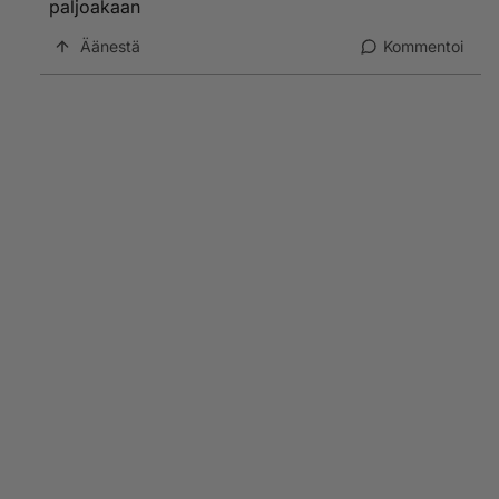
paljoakaan
öiden rauhoittamiseen.
Ei kai se muutaman minitsin sänkyhommat vaadi koko
Äänestä
Kommentoi
yön vieressä oloa ?