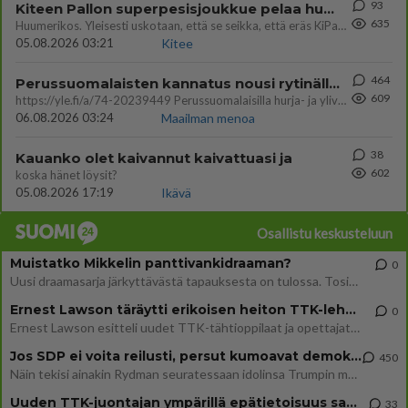
93
Kiteen Pallon superpesisjoukkue pelaa huumeiden vaikutuksen alaisena
635
Huumerikos. Yleisesti uskotaan, että se seikka, että eräs KiPan pelaaja kärähtää huumeista, on vain jäävuoren huippu. M
05.08.2026 03:21
Kitee
464
Perussuomalaisten kannatus nousi rytinällä Ylen tänään julkaisemassa tuoreimmassa gallup-kyselyssä.
609
https://yle.fi/a/74-20239449 Perussuomalaisilla hurja- ja ylivoimaisesti suurin nousu tässä uudessa Ylen gallupissa. Kyl
06.08.2026 03:24
Maailman menoa
38
Kauanko olet kaivannut kaivattuasi ja
602
koska hänet löysit?
05.08.2026 17:19
Ikävä
Osallistu keskusteluun
Muistatko Mikkelin panttivankidraaman?
0
Uusi draamasarja järkyttävästä tapauksesta on tulossa. Tositapahtumiin perustuva sarja ammentaa vuoden 1986 Mikkelin pan
Ernest Lawson täräytti erikoisen heiton TTK-lehdistötilaisuudessa: " Onko tässä tarkoituksena...?"
0
Ernest Lawson esitteli uudet TTK-tähtioppilaat ja opettajat torstaina 6.8. lehdistölle. Tulevalla kaudella on yksi hausk
Jos SDP ei voita reilusti, persut kumoavat demokratian Suomesta
450
Näin tekisi ainakin Rydman seuratessaan idolinsa Trumpin mallia https://www.is.fi/politiikka/art-2000012187244.html
Uuden TTK-juontajan ympärillä epätietoisuus sakenee - Nyt MTV hämmentää soppaa
33