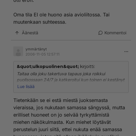
otti eron.
Oma tila EI ole huono asia avioliitossa. Tai
muutenkaan suhteessa.
Äänestä
Kommentoi
ymmärtänyt
2006-11-05 12:57:11
&quot;ulkopuolinen&quot;
kirjoitti:
Taitaa olla joku takertuva tapaus joka roikkui
puolisossaan 24/7 ja katkeroitui kun toinen ei kestänyt
enää jatkuvaa kyljessä nyhjäämistä ja otti eron.
Lue lisää
Oma tila EI ole huono asia avioliitossa. Tai muutenkaan
Tietenkään se ei estä miestä juoksemasta
suhteessa.
vieraissa, jos nukutaan samassa sängyssä, mutta
erilliset huoneet on jo selvää tyrkyttämistä
miehen näkökulmasta. Kun miehet löytävät
perustelun juuri siitä, ettei nukuta enää samassa