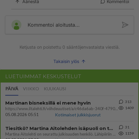
Äänestä
Kommentoi
Kommentoi aloitusta...
Ketjusta on poistettu
0
sääntöjenvastaista viestiä.
Takaisin ylös
LUETUIMMAT KESKUSTELUT
PÄIVÄ
VIIKKO
KUUKAUSI
313
Martinan bisneksillä ei mene hyvin
1409
https://www.iltalehti.fi/viihdeuutiset/a/c46da6ab-340f-4790-aaa7-0865eed2336 Yrityksen konkurssihakemus on tullut kärä
05.08.2026 05:51
Kotimaiset julkkisjuorut
31
Tiesitkö? Martina Aitolehden isäpuoli on tämä suosittu laulaja
1159
Martina Aitolehti on seurattu julkisuuden henkilö. Lähipiiriin mahtuu muitakin tunnettuja henkilöitä. Tiesitkö, että Ma