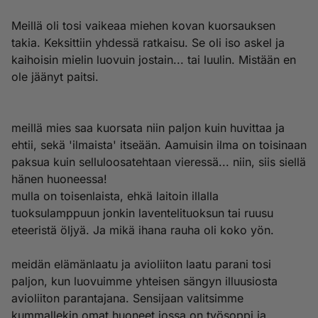
Meillä oli tosi vaikeaa miehen kovan kuorsauksen
takia. Keksittiin yhdessä ratkaisu. Se oli iso askel ja
kaihoisin mielin luovuin jostain... tai luulin. Mistään en
ole jäänyt paitsi.
meillä mies saa kuorsata niin paljon kuin huvittaa ja
ehtii, sekä 'ilmaista' itseään. Aamuisin ilma on toisinaan
paksua kuin selluloosatehtaan vieressä... niin, siis siellä
hänen huoneessa!
mulla on toisenlaista, ehkä laitoin illalla
tuoksulamppuun jonkin laventelituoksun tai ruusu
eteeristä öljyä. Ja mikä ihana rauha oli koko yön.
meidän elämänlaatu ja avioliiton laatu parani tosi
paljon, kun luovuimme yhteisen sängyn illuusiosta
avioliiton parantajana. Sensijaan valitsimme
kummallekin omat huoneet jossa on työsoppi ja