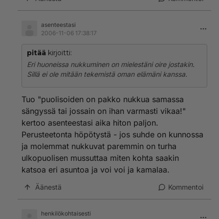
asenteestasi
2006-11-06 17:38:17
pitää
kirjoitti:
Eri huoneissa nukkuminen on mielestäni oire jostakin.
Sillä ei ole mitään tekemistä oman elämäni kanssa.
Tuo "puolisoiden on pakko nukkua samassa
sängyssä tai jossain on ihan varmasti vikaa!"
kertoo asenteestasi aika hiton paljon.
Perusteetonta höpötystä - jos suhde on kunnossa
ja molemmat nukkuvat paremmin on turha
ulkopuolisen mussuttaa miten kohta saakin
katsoa eri asuntoa ja voi voi ja kamalaa.
Äänestä
Kommentoi
henkilökohtaisesti