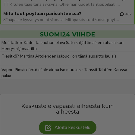
TTK tulee taas tänä syksynä. Ohjelman uudet tähtioppilaat julkistetaan torstaina 6. elokuuta klo 14 alkavassa lehdistö
Mitä tuot pöytään parisuhteessa?
432
Siinäpä se kysymys on otsikossa. Mitäpä siis tuot/toisit pöytään parisuhteessa? Oletko mies vai nainen? Koetko sen mitä
SUOMI24 VIIHDE
Muistatko? Kädestä suuhun elävä Satu sai jättimäisen rahasalkun
Henry-miljonääriltä
Tiesitkö? Martina Aitolehden isäpuoli on tämä suosittu laulaja
Vappu Pimiän lähtö ei ole ainoa iso muutos - Tanssii Tähtien Kanssa
palaa
Keskustele vapaasti aiheesta kuin
aiheesta
Aloita keskustelu