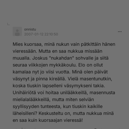
onnistu
2007-01-12 22:10:50
Mies kuorsaa, minä nukun vain pätkittäin hänen
vieressään. Mutta en saa nukkua missään
muualla. Joskus "nukahdan" sohvalle ja siitä
seuraa viikkojen mykkäkoulu. Elo on ollut
kamalaa nyt jo viisi vuotta. Minä olen päivät
väsynyt ja pinna kireällä. Vielä masentunutkin,
koska tiuskin lapselleni väsymykseni takia.
Unihäiriötä voi hoitaa unilääkkeillä, masennusta
mielialalääkkeillä, mutta miten selviän
syyllisyyden tunteesta, kun tiuskin kaikille
läheisilleni? Keskusteltu on, mutta nukkua minä
en saa kuin kuorsaajan vieressä!