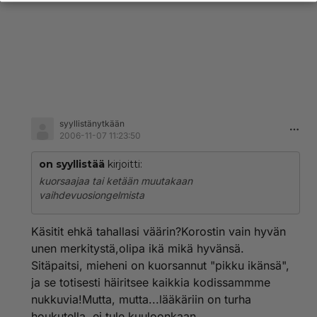
syyllistänytkään
2006-11-07 11:23:50
on syyllistää
kirjoitti:
kuorsaajaa tai ketään muutakaan
vaihdevuosiongelmista
Käsitit ehkä tahallasi väärin?Korostin vain hyvän
unen merkitystä,olipa ikä mikä hyvänsä.
Sitäpaitsi, mieheni on kuorsannut "pikku ikänsä",
ja se totisesti häiritsee kaikkia kodissammme
nukkuvia!Mutta, mutta...lääkäriin on turha
houkutella, ei tule kuuloonkaan.