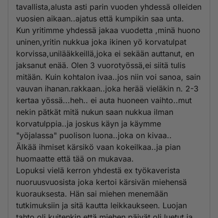
tavallista,alusta asti parin vuoden yhdessä olleiden
vuosien aikaan..ajatus että kumpikin saa unta.
Kun yritimme yhdessä jakaa vuodetta ,minä huono
uninen,yritin nukkua joka ikinen yö korvatulpat
korvissa,unilääkkeillä,joka ei sekään auttanut, en
jaksanut enää. Olen 3 vuorotyössä,ei siitä tulis
mitään. Kuin kohtalon ivaa..jos niin voi sanoa, sain
vauvan ihanan.rakkaan..joka herää vieläkin n. 2-3
kertaa yössä...heh.. ei auta huoneen vaihto..mut
nekin pätkät mitä nukun saan nukkua ilman
korvatulppia..ja joskus käyn ja käymme
"yöjalassa" puolison luona..joka on kivaa..
Älkää ihmiset kärsikö vaan kokeilkaa..ja pian
huomaatte että tää on mukavaa.
Lopuksi vielä kerron yhdestä ex työkaverista
nuoruusvuosista joka kertoi kärsivän miehensä
kuorauksesta. Hän sai miehen menemään
tutkimuksiin ja sitä kautta leikkaukseen. Luojan
tahto oli kuitenkin että miehen päivät oli luetut ja