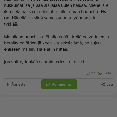
nukkumatilaa ja saa sisustaa kuten haluaa. Miehellä ei
ikinä elämässään edes ollut ollut omaa huonetta. Nyt
on. Hänellä on siinä samassa oma työhuonekin...
tykkää.
Me ollaan onnellisia. Ei olla enää kireitä valvottujen ja
heräiltyjen öiden jälkeen. Ja seksielämä, se sujuu
entiseen malliin. Halejakin riittää.
jos voitte, tehkää samoin, edes kokeeksi
17
1634
Äänestä
Kommentoi
Jaa