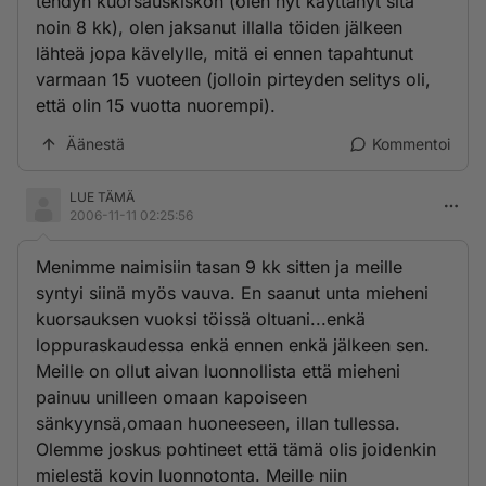
tehdyn kuorsauskiskon (olen nyt käyttänyt sitä
noin 8 kk), olen jaksanut illalla töiden jälkeen
lähteä jopa kävelylle, mitä ei ennen tapahtunut
varmaan 15 vuoteen (jolloin pirteyden selitys oli,
että olin 15 vuotta nuorempi).
Äänestä
Kommentoi
LUE TÄMÄ
2006-11-11 02:25:56
Menimme naimisiin tasan 9 kk sitten ja meille
syntyi siinä myös vauva. En saanut unta mieheni
kuorsauksen vuoksi töissä oltuani...enkä
loppuraskaudessa enkä ennen enkä jälkeen sen.
Meille on ollut aivan luonnollista että mieheni
painuu unilleen omaan kapoiseen
sänkyynsä,omaan huoneeseen, illan tullessa.
Olemme joskus pohtineet että tämä olis joidenkin
mielestä kovin luonnotonta. Meille niin