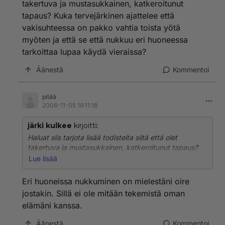
takertuva ja mustasukkainen, katkeroitunut
nainen haluaa ennenkaikkea säilyttää sen vanhan
tapaus? Kuka tervejärkinen ajattelee että
turvallisen suhteen, jonka eteen on nähnyt niin paljon
vakisuhteessa on pakko vahtia toista yötä
vaivaa ja tehnyt uhrauksia, vaikka liitto ei olisi enää
kovin toimivakaan.
myöten ja että se että nukkuu eri huoneessa
tarkoittaa lupaa käydä vieraissa?
Äänestä
Kommentoi
pitää
2006-11-05 19:11:18
järki kulkee
kirjoitti:
Haluat siis tarjota lisää todisteita siitä että olet
takertuva ja mustasukkainen, katkeroitunut tapaus?
Kuka tervejärkinen ajattelee että vakisuhteessa on
Lue lisää
pakko vahtia toista yötä myöten ja että se että nukkuu
eri huoneessa tarkoittaa lupaa käydä vieraissa?
Eri huoneissa nukkuminen on mielestäni oire
jostakin. Sillä ei ole mitään tekemistä oman
elämäni kanssa.
Äänestä
Kommentoi