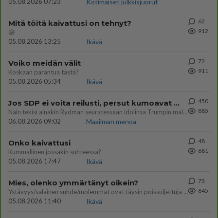
05.08.2026 07:23
Kotimaiset julkkisjuorut
62
Mitä töitä kaivattusi on tehnyt?
912
😅
05.08.2026 13:25
Ikävä
72
Voiko meidän välit
911
Koskaan parantua tästä?
05.08.2026 05:34
Ikävä
450
Jos SDP ei voita reilusti, persut kumoavat demokratian Suomesta
885
Näin tekisi ainakin Rydman seuratessaan idolinsa Trumpin mallia https://www.is.fi/politiikka/art-2000012187244.html
06.08.2026 09:02
Maailman menoa
48
Onko kaivattusi
681
Kummallinen jossakin suhteessa?
05.08.2026 17:47
Ikävä
73
Mies, olenko ymmärtänyt oikein?
645
Ystävyys/salainen suhde/molemmat ovat täysin poissuljettuja asioita? Nainen
05.08.2026 11:40
Ikävä