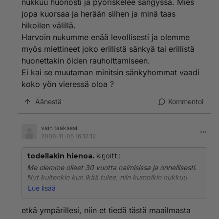
nukkuu huonosti ja pyöriskelee sängyssä. Mies
vaivaa ja tehnyt uhrauksia, vaikka liitto ei olisi enää
kovin toimivakaan.
jopa kuorsaa ja herään siihen ja minä taas
hikoilen välillä.
Harvoin nukumme enää levollisesti ja olemme
myös miettineet joko erillistä sänkyä tai erillistä
huonettakin öiden rauhoittamiseen.
Ei kai se muutaman minitsin sänkyhommat vaadi
koko yön vieressä oloa ?
Äänestä
Kommentoi
vain taaksesi
2006-11-05 16:12:12
todellakin hienoa.
kirjoitti:
Me olemme olleet 30 vuotta naimisissa ja onnellisesti.
Nyt kuitenkin kun ikää tulee, niin kumpikin nukkuu
huonosti ja pyöriskelee sängyssä. Mies jopa kuorsaa ja
Lue lisää
herään siihen ja minä taas hikoilen välillä.
Harvoin nukumme enää levollisesti ja olemme myös
etkä ympärillesi, niin et tiedä tästä maailmasta
miettineet joko erillistä sänkyä tai erillistä huonettakin