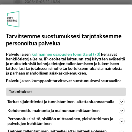
2006-11-06 22:46:54
asenteestasi
kirjoitti:
Tuo "puolisoiden on pakko nukkua samassa sängyssä
tai jossain on ihan varmasti vikaa!" kertoo asenteestasi
aika hiton paljon. Perusteetonta höpötystä - jos suhde
Lue lisää
Tarvitsemme suostumuksesi tarjotaksemme
on kunnossa ja molemmat nukkuvat paremmin on
personoitua palvelua
turha ulkopuolisen mussuttaa miten kohta saakin
ei ole mikään pakko, mutta se kertoo enemmän
katsoa eri asuntoa ja voi voi ja kamalaa.
kuin mikään muu
Palvelu ja sen
kolmannen osapuolen toimittajat (73)
keräävät
henkilötietoja (esim. IP-osoite tai laitetunniste) käyttäen evästeitä
ja muita teknisiä keinoja tietojen tallentamiseen ja lukemiseen
Äänestä
Kommentoi
laitteellasi tarjotakseen sinulle tarkoituksenmukaisia mainoksia
ja parhaan mahdollisen asiakaskokemuksen.
kertakaikkiaan
Palvelu ja sen kumppanit tarvitsevat suostumuksesi seuraaviin:
2006-11-06 11:37:26
Tarkoitukset
sillä kuorsaaja tekee suoraan sanottuna toisen
Tarkat sijaintitiedot ja tunnistaminen laitetta skannaamalla
elämästä helvetin!Se, joka muuta väittää,
Kohdennettu mainonta ja mainonnan mittaaminen
valehtelee."Lepoa ja rauhaa", niitä ihminen kaipaa
Personoitu sisältö, sisällön mittaaminen, yleisötutkimus ja
yöllä, varsinkin näin viisikymppisenä, kun
palvelujen kehittäminen
vaihdevuodet on päällä.Miten tärkeää onkaan
Tietojen tallentaminen laitteelle ja/tai laitteella olevien