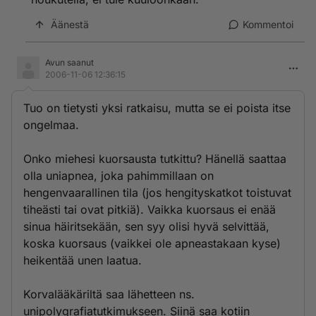
Äänestä
Kommentoi
Avun saanut
2006-11-06 12:36:15
Tuo on tietysti yksi ratkaisu, mutta se ei poista itse
ongelmaa.
Onko miehesi kuorsausta tutkittu? Hänellä saattaa
olla uniapnea, joka pahimmillaan on
hengenvaarallinen tila (jos hengityskatkot toistuvat
tiheästi tai ovat pitkiä). Vaikka kuorsaus ei enää
sinua häiritsekään, sen syy olisi hyvä selvittää,
koska kuorsaus (vaikkei ole apneastakaan kyse)
heikentää unen laatua.
Korvalääkäriltä saa lähetteen ns.
unipolygrafiatutkimukseen. Siinä saa kotiin