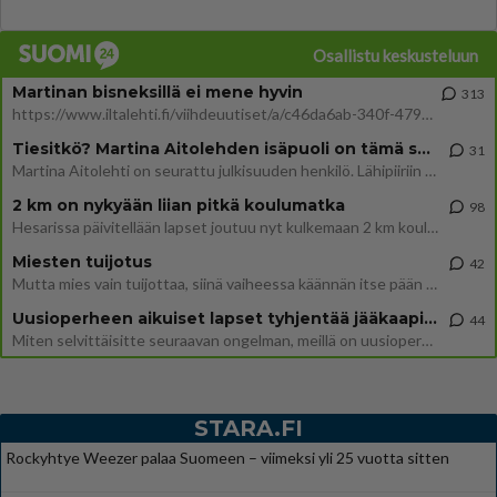
Osallistu keskusteluun
Martinan bisneksillä ei mene hyvin
313
https://www.iltalehti.fi/viihdeuutiset/a/c46da6ab-340f-4790-aaa7-0865eed2336 Yrityksen konkurssihakemus on tullut kärä
Tiesitkö? Martina Aitolehden isäpuoli on tämä suosittu laulaja
31
Martina Aitolehti on seurattu julkisuuden henkilö. Lähipiiriin mahtuu muitakin tunnettuja henkilöitä. Tiesitkö, että Ma
2 km on nykyään liian pitkä koulumatka
98
Hesarissa päivitellään lapset joutuu nyt kulkemaan 2 km kouluun jösses. Ruostefillarilla tuo matka menee vaikka miten äk
Miesten tuijotus
42
Mutta mies vain tuijottaa, siinä vaiheessa käännän itse pään pois. Mikä juttu? Yleensä jos joku tuijottaa tai katsoo, hä
Uusioperheen aikuiset lapset tyhjentää jääkaapin käydessään
44
Miten selvittäisitte seuraavan ongelman, meillä on uusioperhe, minulla teini-ikäiset lapset ja puolisolla aikuiset, jotk
STARA.FI
Rockyhtye Weezer palaa Suomeen – viimeksi yli 25 vuotta sitten