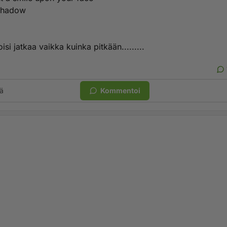
 shadow
oisi jatkaa vaikka kuinka pitkään.........
ä
Kommentoi