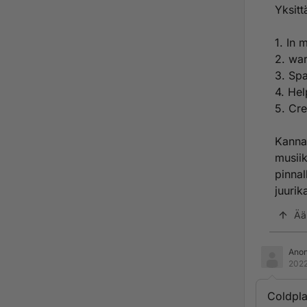
Yksitt
1. In 
2. war
3. Sp
4. Hel
5. Cr
Kannat
musiik
pinnal
juurik
Ää
Ano
2022
Coldpla