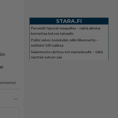
STARA.FI
Perseidit hipovat maapalloa – näinä aikoina
kannattaa katsoa taivaalle
Poliisi valvoi Jyväskylän rallin liikennettä –
mätkäisi 160 sakkoa
Sääennuste ulottuu nyt marraskuulle – tältä
öön
näyttää syksyn sää
ei
ommentoi