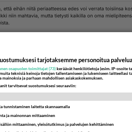
, että eihän niitä periaatteessa edes voi verrata toisiinsa k
kki niin mahtavia, mutta tietysti kaikilla on oma mielipiteen
ista.
kastan Coldplayn musiikkia ja tämän hetken suosikkejani ova
 Kingdom Come
te Shadows
uostumuksesi tarjotaksemme personoitua palvelu
es
nen osapuolen toimittajat (73)
keräävät henkilötietoja (esim. IP-osoite ta
Put A Smile Upon Your Face
 muita teknisiä keinoja tietojen tallentamiseen ja lukemiseen laitteellasi t
a mainoksia ja parhaan mahdollisen asiakaskokemuksen.
ble
anit tarvitsevat suostumuksesi seuraaviin:
pä päivittäin kuuntelen Coldplayn tuotantoa, enkä vielä ole
nyt. :)
t ja tunnistaminen laitetta skannaamalla
estä
K
ta ja mainonnan mittaaminen
sisällön mittaaminen, yleisötutkimus ja palvelujen kehittäminen
oku