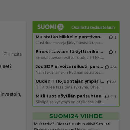
Osallistu keskusteluun
Muistatko Mikkelin panttivankidraaman?
1
Uusi draamasarja järkyttävästä tapauksesta on tulossa. Tositapahtumiin perustuva sarja ammentaa vuoden 1986 Mikkelin pan
Ernest Lawson täräytti erikoisen heiton TTK-lehdistötilaisuudessa: " Onko tässä tarkoituksena...?"
1
Ilmoita
Ernest Lawson esitteli uudet TTK-tähtioppilaat ja opettajat torstaina 6.8. lehdistölle. Tulevalla kaudella on yksi hausk
leet?
Jos SDP ei voita reilusti, persut kumoavat demokratian Suomesta
464
Näin tekisi ainakin Rydman seuratessaan idolinsa Trumpin mallia https://www.is.fi/politiikka/art-2000012187244.html
a
Uuden TTK-juontajan ympärillä epätietoisuus sakenee - Nyt MTV hämmentää soppaa
33
TTK tulee taas tänä syksynä. Ohjelman uudet tähtioppilaat julkistetaan torstaina 6. elokuuta klo 14 alkavassa lehdistö
invastoin,
Mitä tuot pöytään parisuhteessa?
446
Siinäpä se kysymys on otsikossa. Mitäpä siis tuot/toisit pöytään parisuhteessa? Oletko mies vai nainen? Koetko sen mitä
SUOMI24 VIIHDE
Muistatko? Kädestä suuhun elävä Satu sai
jättimäisen rahasalkun Henry-miljonääriltä