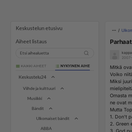
Keskustelun etusivu
Ulkom
Aiheet listaus
Parhaat
kappa
2007-
KAIKKI AIHEET
NYKYINEN AIHE
Mitkä ova
Voiko niit
Keskustelu24
Miksi juur
mielipiteit
Viihde ja kulttuuri
Omasta mi
Musiikki
ne ovat m
Bändit
Mutta Top
1. Don't p
Ulkomaiset bändit
2. Green 
ABBA
3. God pu