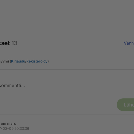
kset
13
Vanh
yymi (
Kirjaudu
/
Rekisteröidy
)
Lähe
from mars
-03-09 20:33:36