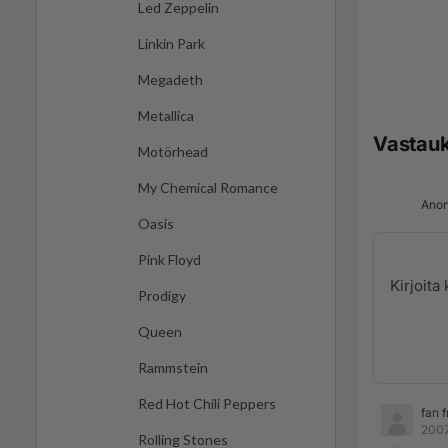
Led Zeppelin
Linkin Park
Megadeth
Metallica
Vastau
Motörhead
My Chemical Romance
Anon
Oasis
Pink Floyd
Prodigy
Queen
Rammstein
Red Hot Chili Peppers
fan 
2007
Rolling Stones