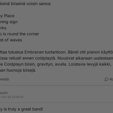
äisinä biiseinä voisin sanoa:
my Place
ning sign
arks
p is round the corner
est of waves
taa tutustua Embracen tuotantoon. Bändi otti pianon käytt
issa reilusti ennen coldplaytä. Nousivat aikanaan uudestaan
le Coldplayn biisin, gravityn, avulla. Loistavia levyjä kaikki, 
aan huonoja biisejä.
nestä
K
nyymi
-05-25 23:45:51
y is truly a great band!