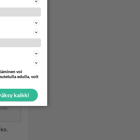
)
siikkia
uin
ommentoi
ttäminen voi
utetulla edulla, voit
äksy kaikki
yta...
uin
 ko.
.