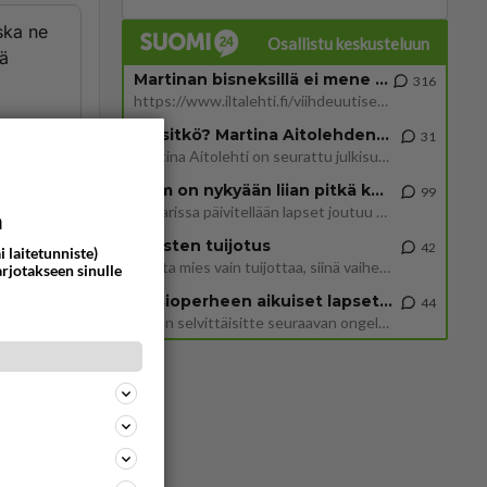
oska ne
Osallistu keskusteluun
sä
Martinan bisneksillä ei mene hyvin
316
https://www.iltalehti.fi/viihdeuutiset/a/c46da6ab-340f-4790-aaa7-0865eed2336 Yrityksen konkurssihakemus on tullut kärä
Tiesitkö? Martina Aitolehden isäpuoli on tämä suosittu laulaja
t:
31
Martina Aitolehti on seurattu julkisuuden henkilö. Lähipiiriin mahtuu muitakin tunnettuja henkilöitä. Tiesitkö, että Ma
2 km on nykyään liian pitkä koulumatka
99
Hesarissa päivitellään lapset joutuu nyt kulkemaan 2 km kouluun jösses. Ruostefillarilla tuo matka menee vaikka miten äk
a
Miesten tuijotus
42
i laitetunniste)
Mutta mies vain tuijottaa, siinä vaiheessa käännän itse pään pois. Mikä juttu? Yleensä jos joku tuijottaa tai katsoo, hä
arjotakseen sinulle
Uusioperheen aikuiset lapset tyhjentää jääkaapin käydessään
44
Miten selvittäisitte seuraavan ongelman, meillä on uusioperhe, minulla teini-ikäiset lapset ja puolisolla aikuiset, jotk
ommentoi