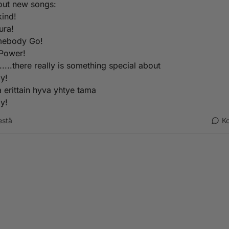
out new songs:
ind!
ura!
mebody Go!
 Power!
.....there really is something special about
y!
a erittain hyva yhtye tama
y!
estä
K