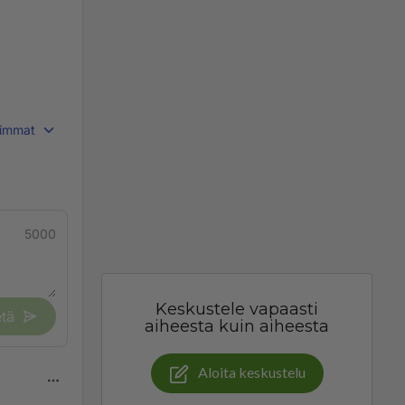
immat
5000
Keskustele vapaasti
tä
aiheesta kuin aiheesta
Aloita keskustelu