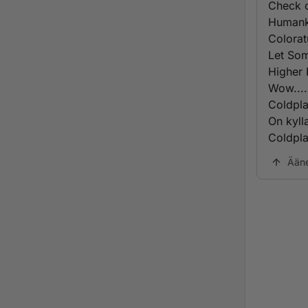
Check 
Humank
Colorat
Let So
Higher
Wow....
Coldpla
On kyll
Coldpla
Ään