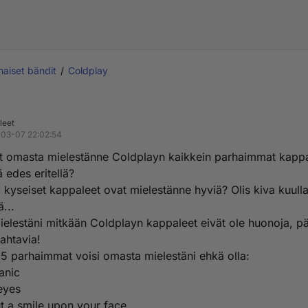
aiset bändit
Coldplay
leet
03-07 22:02:54
t omasta mielestänne Coldplayn kaikkein parhaimmat kappa
ä edes eritellä?
i kyseiset kappaleet ovat mielestänne hyviä? Olis kiva kuull
ä...
elestäni mitkään Coldplayn kappaleet eivät ole huonoja, pä
ahtavia!
5 parhaimmat voisi omasta mielestäni ehkä olla:
anic
eyes
t a smile upon your face