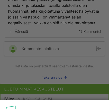
omista kirjoituksistani toisilla palstoilla olen
huomannut, että kirjoitettuna vivahteet häipyvät ja
joissain vastapuoli on ymmärtänyt asian
negatiivisesti, vaikka en sitä niin ole tarkoittanut.
Äänestä
Kommentoi
Kommentoi aloitusta...
Ketjusta on poistettu
0
sääntöjenvastaista viestiä.
Takaisin ylös
LUETUIMMAT KESKUSTELUT
PÄIVÄ
VIIKKO
KUUKAUSI
307