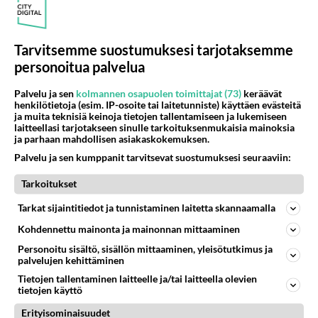
Martinan bisneksillä ei mene hyvin
1380
https://www.iltalehti.fi/viihdeuutiset/a/c46da6ab-340f-4790-aaa7-0865eed2336 Yrityksen konkurssihakemus on tullut kärä
05.08.2026 05:51
Kotimaiset julkkisjuorut
Tarvitsemme suostumuksesi tarjotaksemme
30
Tiesitkö? Martina Aitolehden isäpuoli on tämä suosittu laulaja
personoitua palvelua
1137
Martina Aitolehti on seurattu julkisuuden henkilö. Lähipiiriin mahtuu muitakin tunnettuja henkilöitä. Tiesitkö, että Ma
05.08.2026 07:23
Kotimaiset julkkisjuorut
Palvelu ja sen
kolmannen osapuolen toimittajat (73)
keräävät
henkilötietoja (esim. IP-osoite tai laitetunniste) käyttäen evästeitä
ja muita teknisiä keinoja tietojen tallentamiseen ja lukemiseen
62
Mitä töitä kaivattusi on tehnyt?
laitteellasi tarjotakseen sinulle tarkoituksenmukaisia mainoksia
902
😅
ja parhaan mahdollisen asiakaskokemuksen.
05.08.2026 13:25
Ikävä
Palvelu ja sen kumppanit tarvitsevat suostumuksesi seuraaviin:
72
Voiko meidän välit
Tarkoitukset
901
Koskaan parantua tästä?
05.08.2026 05:34
Ikävä
Tarkat sijaintitiedot ja tunnistaminen laitetta skannaamalla
Kohdennettu mainonta ja mainonnan mittaaminen
444
Jos SDP ei voita reilusti, persut kumoavat demokratian Suomesta
837
Näin tekisi ainakin Rydman seuratessaan idolinsa Trumpin mallia https://www.is.fi/politiikka/art-2000012187244.html
Personoitu sisältö, sisällön mittaaminen, yleisötutkimus ja
palvelujen kehittäminen
06.08.2026 09:02
Maailman menoa
Tietojen tallentaminen laitteelle ja/tai laitteella olevien
tietojen käyttö
48
Onko kaivattusi
671
Kummallinen jossakin suhteessa?
Erityisominaisuudet