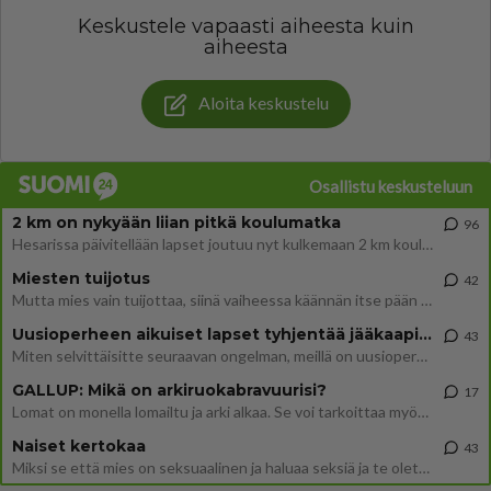
Keskustele vapaasti aiheesta kuin
aiheesta
Aloita keskustelu
Osallistu keskusteluun
2 km on nykyään liian pitkä koulumatka
96
Hesarissa päivitellään lapset joutuu nyt kulkemaan 2 km kouluun jösses. Ruostefillarilla tuo matka menee vaikka miten äk
Miesten tuijotus
42
Mutta mies vain tuijottaa, siinä vaiheessa käännän itse pään pois. Mikä juttu? Yleensä jos joku tuijottaa tai katsoo, hä
Uusioperheen aikuiset lapset tyhjentää jääkaapin käydessään
43
Miten selvittäisitte seuraavan ongelman, meillä on uusioperhe, minulla teini-ikäiset lapset ja puolisolla aikuiset, jotk
GALLUP: Mikä on arkiruokabravuurisi?
17
Lomat on monella lomailtu ja arki alkaa. Se voi tarkoittaa myös sitä, että grillailut on grillattu ja palataan arjen ruo
Naiset kertokaa
43
Miksi se että mies on seksuaalinen ja haluaa seksiä ja te olette hänen mielestänne haluttava on vastenmielistä? Mikä sii