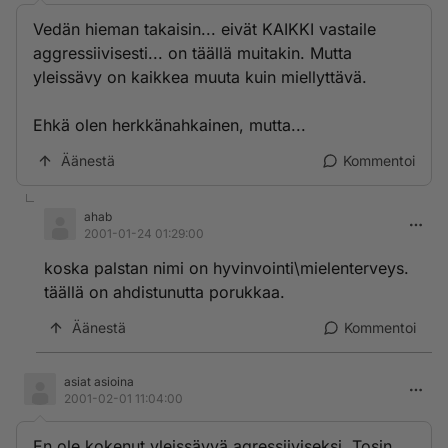
Vedän hieman takaisin... eivät KAIKKI vastaile
aggressiivisesti... on täällä muitakin. Mutta
yleissävy on kaikkea muuta kuin miellyttävä.
Ehkä olen herkkänahkainen, mutta...
Äänestä
Kommentoi
ahab
2001-01-24 01:29:00
koska palstan nimi on hyvinvointi\mielenterveys.
täällä on ahdistunutta porukkaa.
Äänestä
Kommentoi
asiat asioina
2001-02-01 11:04:00
En ole kokenut yleissävyä agressiiviseksi. Tosin