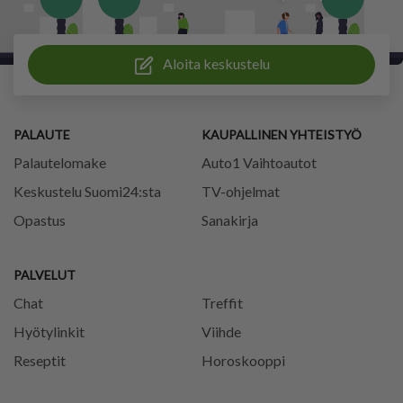
Aloita keskustelu
PALAUTE
KAUPALLINEN YHTEISTYÖ
Palautelomake
Auto1 Vaihtoautot
Keskustelu Suomi24:sta
TV-ohjelmat
Opastus
Sanakirja
PALVELUT
Chat
Treffit
Hyötylinkit
Viihde
Reseptit
Horoskooppi