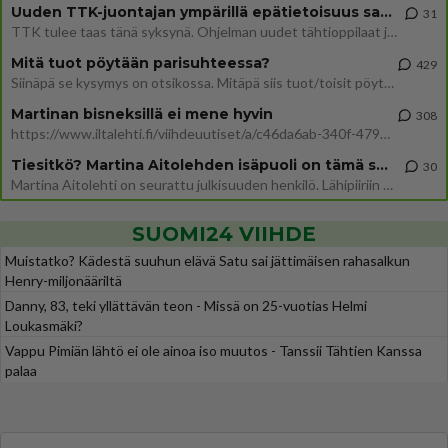
Uuden TTK-juontajan ympärillä epätietoisuus sakenee - Nyt MTV hämmentää soppaa
31
TTK tulee taas tänä syksynä. Ohjelman uudet tähtioppilaat julkistetaan torstaina 6. elokuuta klo 14 alkavassa lehdistö
Mitä tuot pöytään parisuhteessa?
429
Siinäpä se kysymys on otsikossa. Mitäpä siis tuot/toisit pöytään parisuhteessa? Oletko mies vai nainen? Koetko sen mitä
Martinan bisneksillä ei mene hyvin
308
https://www.iltalehti.fi/viihdeuutiset/a/c46da6ab-340f-4790-aaa7-0865eed2336 Yrityksen konkurssihakemus on tullut kärä
Tiesitkö? Martina Aitolehden isäpuoli on tämä suosittu laulaja
30
Martina Aitolehti on seurattu julkisuuden henkilö. Lähipiiriin mahtuu muitakin tunnettuja henkilöitä. Tiesitkö, että Ma
SUOMI24 VIIHDE
Muistatko? Kädestä suuhun elävä Satu sai jättimäisen rahasalkun
Henry-miljonääriltä
Danny, 83, teki yllättävän teon - Missä on 25-vuotias Helmi
Loukasmäki?
Vappu Pimiän lähtö ei ole ainoa iso muutos - Tanssii Tähtien Kanssa
palaa