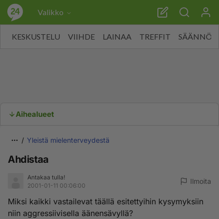
Valikko
KESKUSTELU
VIIHDE
LAINAA
TREFFIT
SÄÄNNÖT
Aihealueet
Yleistä mielenterveydestä
Ahdistaa
Antakaa tulla!
Ilmoita
2001-01-11 00:06:00
Miksi kaikki vastailevat täällä esitettyihin kysymyksiin
niin aggressiivisella äänensävyllä?